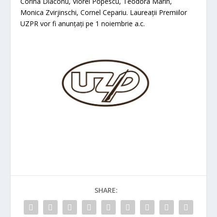
Corina Diaconu, Viorel Popescu, Teodora Marin,
Monica Zvirjinschi, Cornel Cepariu. Laureații Premiilor
UZPR vor fi anunțați pe 1 noiembrie a.c.
SHARE: