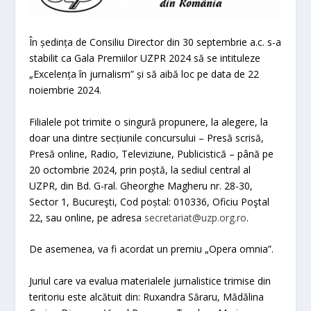
În ședința de Consiliu Director din 30 septembrie a.c. s-a
stabilit ca Gala Premiilor UZPR 2024 să se intituleze
„Excelența în jurnalism” și să aibă loc pe data de 22
noiembrie 2024.
Filialele pot trimite o singură propunere, la alegere, la
doar una dintre secțiunile concursului – Presă scrisă,
Presă online, Radio, Televiziune, Publicistică – până pe
20 octombrie 2024, prin poștă, la sediul central al
UZPR, din Bd. G-ral. Gheorghe Magheru nr. 28-30,
Sector 1, Bucureşti, Cod poștal: 010336, Oficiu Poştal
22, sau online, pe adresa
secretariat@uzp.org.ro
.
De asemenea, va fi acordat un premiu „Opera omnia”.
Juriul care va evalua materialele jurnalistice trimise din
teritoriu este alcătuit din: Ruxandra Săraru, Mădălina