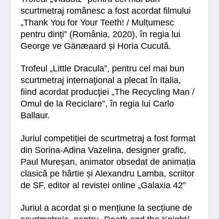
scurtmetraj românesc a fost acordat filmului
„Thank You for Your Teeth! / Mulțumesc
pentru dinți”
(România, 2020), în regia lui
George ve Gänæaard și Horia Cucută.
Trofeul „Little Dracula”
, pentru cel mai bun
scurtmetraj internaţional a plecat în Italia,
fiind acordat producţiei
„The Recycling Man /
Omul de la Reciclare”
, în regia lui Carlo
Ballaur.
Juriul competiției de scurtmetraj a fost format
din Sorina-Adina Vazelina, designer grafic,
Paul Mureșan, animator obsedat de animația
clasică pe hârtie și Alexandru Lamba, scriitor
de SF, editor al revistei online „Galaxia 42”
Juriul a acordat și o mențiune la secțiune de