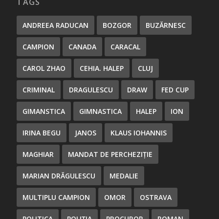
TAGS
ANDREEA RADUCAN
BOZGOR
BUZĂRNESC
CAMPION
CANADA
CARACAL
CAROL ZHAO
CEHIA. HALEP
CLUJ
CRIMINAL
DRAGULESCU
DRAW
FED CUP
GIMANSTICA
GIMNASTICA
HALEP
ION
IRINA BEGU
JANOS
KLAUS IOHANNIS
MAGHIAR
MANDAT DE PERCHEZIȚIE
MARIAN DRĂGULESCU
MEDALIE
MULTIPLU CAMPION
OMOR
OSTRAVA
POLITICA
POLIȚIA
PROCUROR
ROMAN