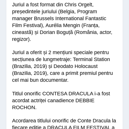
Juriul a fost format din
Chris Orgelt
,
președintele juriului (Belgia, Program
manager Brussels International Fantastic
Film Festival),
Aurélia Mengin
(Franța,
cineastă) și
Dorian Boguță
(România, actor,
regizor).
Juriul a oferit și 2 mențiuni speciale pentru
secțiunea de lungmetraje: Terminal Station
(Brazilia, 2019) și Deodato Holocaust
(Brazilia, 2019), care a primit premiul pentru
cel mai bun documentar.
Titlul onorific
CONTESA DRACULA
i-a fost
acordat actriței canadience
DEBBIE
ROCHON
.
Acordarea titlului onorific de Conte Dracula la
fiecare ediție a DRACULA FILM FESTIVAL a