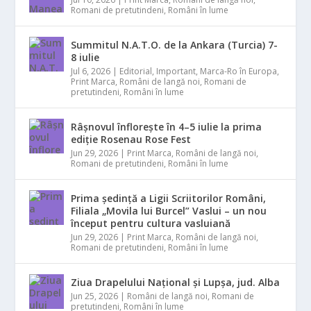
Romani de pretutindeni
,
Români în lume
Summitul N.A.T.O. de la Ankara (Turcia) 7-
8 iulie
Jul 6, 2026
|
Editorial
,
Important
,
Marca-Ro în Europa
,
Print Marca
,
Români de langă noi
,
Romani de
pretutindeni
,
Români în lume
Râșnovul înflorește în 4–5 iulie la prima
ediție Rosenau Rose Fest
Jun 29, 2026
|
Print Marca
,
Români de langă noi
,
Romani de pretutindeni
,
Români în lume
Prima ședință a Ligii Scriitorilor Români,
Filiala „Movila lui Burcel” Vaslui – un nou
început pentru cultura vasluiană
Jun 29, 2026
|
Print Marca
,
Români de langă noi
,
Romani de pretutindeni
,
Români în lume
Ziua Drapelului Național și Lupșa, jud. Alba
Jun 25, 2026
|
Români de langă noi
,
Romani de
pretutindeni
,
Români în lume