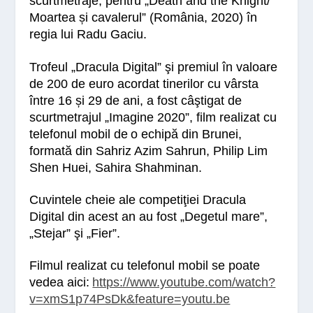
scurtmetraje, pentru
„Death and the Knight/
Moartea și cavalerul”
(România, 2020) în
regia lui Radu Gaciu.
Trofeul „
Dracula Digital
” şi premiul în valoare
de 200 de euro acordat tinerilor cu vârsta
între 16 și 29 de ani, a fost câştigat de
scurtmetrajul „
Imagine 2020
”, film realizat cu
telefonul mobil de
o echipă din Brunei,
formată din Sahriz Azim Sahrun, Philip Lim
Shen Huei, Sahira Shahminan.
Cuvintele cheie ale competiţiei Dracula
Digital din acest an au fost „
Degetul mare
”,
„
Stejar
” şi „
Fier
”.
Filmul realizat cu telefonul mobil se poate
vedea aici:
https://www.youtube.com/watch?
v=xmS1p74PsDk&feature=youtu.be