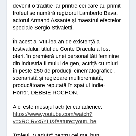
devenit o tradiție iar printre cei care au primit
trofeul se numără regizorul Lamberto Bava,
actorul Armand Assante și maestrul efectelor
speciale Sergio Stivaletti.
În acest al VIII-lea an de existență a
festivalului, titlul de Conte Dracula a fost
oferit în premieră unei personalități feminine
din industria filmului de gen, actriță cu roluri
în peste 250 de producții cinematografice ,
scenaristă și regizoare multipremiată,
producătoare reputată în spatiul Indie-
Horror, DEBBIE ROCHON.
Aici este mesajul actriței canadience:
https://www.youtube.com/watch?
v=xRClRvx5YLI&feature=youtu.be
Trofeul
„
Vladutz”
pentru cel mai bun