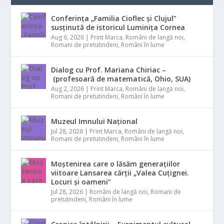
Conferința „Familia Cioflec și Clujul”
susținută de istoricul Luminița Cornea
Aug 6, 2026
|
Print Marca
,
Români de langă noi
,
Romani de pretutindeni
,
Români în lume
Dialog cu Prof. Mariana Chiriac –
(profesoară de matematică, Ohio, SUA)
Aug 2, 2026
|
Print Marca
,
Români de langă noi
,
Romani de pretutindeni
,
Români în lume
Muzeul Imnului Național
Jul 28, 2026
|
Print Marca
,
Români de langă noi
,
Romani de pretutindeni
,
Români în lume
Moștenirea care o lăsăm generațiilor
viitoare Lansarea cărții „Valea Cuțignei.
Locuri și oameni”
Jul 28, 2026
|
Români de langă noi
,
Romani de
pretutindeni
,
Români în lume