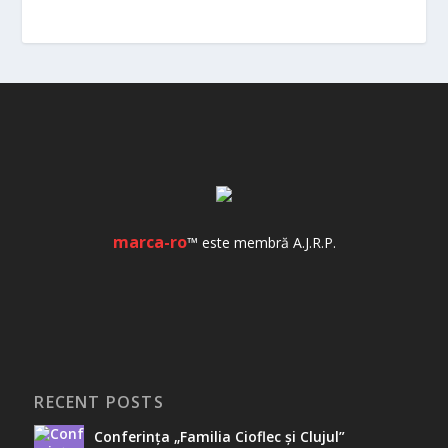
marca-ro
™ este membră A.J.R.P.
RECENT POSTS
Conferința „Familia Cioflec și Clujul”