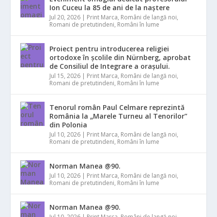
Ion Cuceu la 85 de ani de la naștere
Jul 20, 2026
|
Print Marca
,
Români de langă noi
,
Romani de pretutindeni
,
Români în lume
Proiect pentru introducerea religiei
ortodoxe în școlile din Nürnberg, aprobat
de Consiliul de Integrare a orașului.
Jul 15, 2026
|
Print Marca
,
Români de langă noi
,
Romani de pretutindeni
,
Români în lume
Tenorul român Paul Celmare reprezintă
România la „Marele Turneu al Tenorilor”
din Polonia
Jul 10, 2026
|
Print Marca
,
Români de langă noi
,
Romani de pretutindeni
,
Români în lume
Norman Manea @90.
Jul 10, 2026
|
Print Marca
,
Români de langă noi
,
Romani de pretutindeni
,
Români în lume
Norman Manea @90.
Jul 10, 2026
|
Print Marca
,
Români de langă noi
,