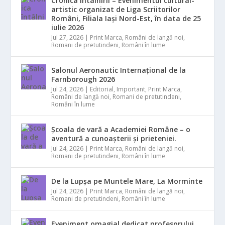
Cronica întâlnirii – Evenimentul cultural-
artistic organizat de Liga Scriitorilor
Români, Filiala Iași Nord-Est, în data de 25
iulie 2026
Jul 27, 2026
|
Print Marca
,
Români de langă noi
,
Romani de pretutindeni
,
Români în lume
Salonul Aeronautic Internațional de la
Farnborough 2026
Jul 24, 2026
|
Editorial
,
Important
,
Print Marca
,
Români de langă noi
,
Romani de pretutindeni
,
Români în lume
Școala de vară a Academiei Române – o
aventură a cunoașterii și prieteniei.
Jul 24, 2026
|
Print Marca
,
Români de langă noi
,
Romani de pretutindeni
,
Români în lume
De la Lupșa pe Muntele Mare, La Morminte
Jul 24, 2026
|
Print Marca
,
Români de langă noi
,
Romani de pretutindeni
,
Români în lume
Eveniment omagial dedicat profesorului