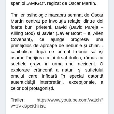
spaniol
„AMIGO”
,
regizat de
Óscar Martín.
Thriller psihologic
macabru semnat de Óscar
Martín centrat pe involuţia relaţiei dintre doi
foarte buni prieteni, David (David Pareja –
Killing God
) şi Javier (Javier Botet –
It
,
Alien
Covenant
), ce ajunge progresiv una
primejdios de aproape de nebunie şi chiar…
canibalism după ce primul trebuie să îşi
asume îngrijirea celui de-al doilea, rămas cu
sechele grave în urma unui accident. O
explorare crâncenă a naturii şi sufletului
omului care înfioară în special datorită
autenticităţii interpretării, excepţionale, a
celor doi protagonişti.
Trailer:
https://www.youtube.com/watch?
v=3VkGpcKhHsU