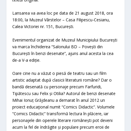
Lansarea va avea loc pe data de 21 august 2018, ora
18:00, la Muzeul Vârstelor – Casa Filipescu-Cesianu,
Calea Victoriei nr. 151, București.
Evenimentul organizat de Muzeul Municipiului București
va marca închiderea “Salonului BD – Povești din
București în benzi desenate”, ajuns anul acesta la cea
de-a V-a ediție.
Oare cine nu a văzut o piesă de teatru sau un film
artistic adaptat după clasicii literaturii române? Dar o
bandă desenată cu personaje precum Farfuridi,
Tipătescu sau Felix și Otilia? Autorul de benzi desenate
Mihai Ionuț Grăjdeanu a demarat în anul 2012 un
proiect educaţional numit “Comics Didactic”. Volumele
“Comics Didactic” transformă lectura în plăcere, iar
personajele din operele literare românești pot deveni
acum la fel de ȋndrăgite și populare precum eroii de