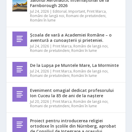
Salonul Aeronautic Internațional de la
Farnborough 2026
Jul 24, 2026
|
Editorial
,
Important
,
Print Marca
,
Români de langă noi
,
Romani de pretutindeni
,
Români în lume
Școala de vară a Academiei Române – o
aventură a cunoașterii și prieteniei.
Jul 24, 2026
|
Print Marca
,
Români de langă noi
,
Romani de pretutindeni
,
Români în lume
De la Lupșa pe Muntele Mare, La Morminte
Jul 24, 2026
|
Print Marca
,
Români de langă noi
,
Romani de pretutindeni
,
Români în lume
Eveniment omagial dedicat profesorului
Ion Cuceu la 85 de ani de la naștere
Jul 20, 2026
|
Print Marca
,
Români de langă noi
,
Romani de pretutindeni
,
Români în lume
Proiect pentru introducerea religiei
ortodoxe în școlile din Nürnberg, aprobat
de Consiliul de Integrare a orașului.