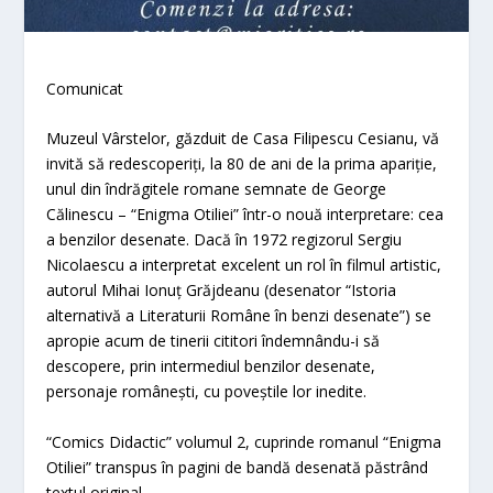
Comunicat
Muzeul Vârstelor, găzduit de Casa Filipescu Cesianu, vă
invită să redescoperiți, la 80 de ani de la prima apariție,
unul din îndrăgitele romane semnate de George
Călinescu – “Enigma Otiliei” într-o nouă interpretare: cea
a benzilor desenate. Dacă în 1972 regizorul Sergiu
Nicolaescu a interpretat excelent un rol în filmul artistic,
autorul Mihai Ionuț Grăjdeanu (desenator “Istoria
alternativă a Literaturii Române în benzi desenate”) se
apropie acum de tinerii cititori îndemnându-i să
descopere, prin intermediul benzilor desenate,
personaje românești, cu poveștile lor inedite.
“Comics Didactic” volumul 2, cuprinde romanul “Enigma
Otiliei” transpus în pagini de bandă desenată păstrând
textul original.