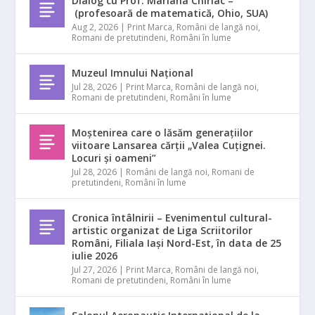
Dialog cu Prof. Mariana Chiriac –
(profesoară de matematică, Ohio, SUA)
Aug 2, 2026
|
Print Marca
,
Români de langă noi
,
Romani de pretutindeni
,
Români în lume
Muzeul Imnului Național
Jul 28, 2026
|
Print Marca
,
Români de langă noi
,
Romani de pretutindeni
,
Români în lume
Moștenirea care o lăsăm generațiilor
viitoare Lansarea cărții „Valea Cuțignei.
Locuri și oameni”
Jul 28, 2026
|
Români de langă noi
,
Romani de
pretutindeni
,
Români în lume
Cronica întâlnirii – Evenimentul cultural-
artistic organizat de Liga Scriitorilor
Români, Filiala Iași Nord-Est, în data de 25
iulie 2026
Jul 27, 2026
|
Print Marca
,
Români de langă noi
,
Romani de pretutindeni
,
Români în lume