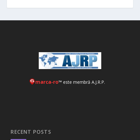
marca-ro
™ este membră A.J.R.P.
RECENT POSTS