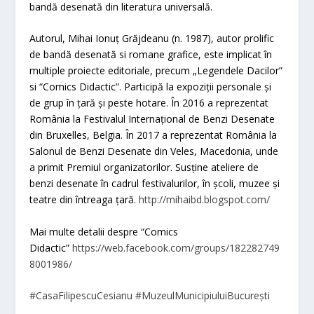
bandă desenată din literatura universală.
Autorul, Mihai Ionuț Grăjdeanu (n. 1987), autor prolific
de bandă desenată si romane grafice, este implicat în
multiple proiecte editoriale, precum „Legendele Dacilor”
si “Comics Didactic”. Participă la expoziții personale și
de grup în țară și peste hotare. În 2016 a reprezentat
România la Festivalul Internațional de Benzi Desenate
din Bruxelles, Belgia. În 2017 a reprezentat România la
Salonul de Benzi Desenate din Veles, Macedonia, unde
a primit Premiul organizatorilor. Susține ateliere de
benzi desenate în cadrul festivalurilor, în școli, muzee și
teatre din întreaga țară.
http://mihaibd.blogspot.com/
Mai multe detalii despre “Comics
Didactic”
https://web.facebook.com/groups/182282749
8001986/
#CasaFilipescuCesianu
#MuzeulMunicipiuluiBucurești