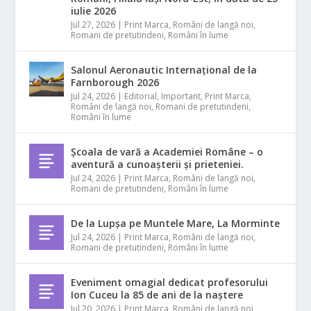
iulie 2026
Jul 27, 2026
|
Print Marca
,
Români de langă noi
,
Romani de pretutindeni
,
Români în lume
Salonul Aeronautic Internațional de la
Farnborough 2026
Jul 24, 2026
|
Editorial
,
Important
,
Print Marca
,
Români de langă noi
,
Romani de pretutindeni
,
Români în lume
Școala de vară a Academiei Române – o
aventură a cunoașterii și prieteniei.
Jul 24, 2026
|
Print Marca
,
Români de langă noi
,
Romani de pretutindeni
,
Români în lume
De la Lupșa pe Muntele Mare, La Morminte
Jul 24, 2026
|
Print Marca
,
Români de langă noi
,
Romani de pretutindeni
,
Români în lume
Eveniment omagial dedicat profesorului
Ion Cuceu la 85 de ani de la naștere
Jul 20, 2026
|
Print Marca
,
Români de langă noi
,