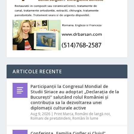
ARTICOLE RECENTE
Participanții la Congresul Mondial de
Studii Siriace au adoptat „Declarația de la
București” salutând rolul României și
contribuția sa la dezvoltarea unei
diplomații culturale active
Aug 9, 2026
|
Print Marca
,
Români de langă noi
,
Romani de pretutindeni
,
Români în lume
Conferința „Familia Cioflec și Clujul”