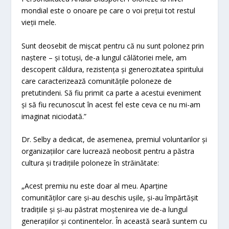
mondial este o onoare pe care o voi prețui tot restul
vieții mele.
Sunt deosebit de mișcat pentru că nu sunt polonez prin
naștere – și totuși, de-a lungul călătoriei mele, am
descoperit căldura, rezistența și generozitatea spiritului
care caracterizează comunitățile poloneze de
pretutindeni. Să fiu primit ca parte a acestui eveniment
și să fiu recunoscut în acest fel este ceva ce nu mi-am
imaginat niciodată.”
Dr. Selby a dedicat, de asemenea, premiul voluntarilor și
organizațiilor care lucrează neobosit pentru a păstra
cultura și tradițiile poloneze în străinătate:
„Acest premiu nu este doar al meu. Aparține
comunităților care și-au deschis ușile, și-au împărtășit
tradițiile și și-au păstrat moștenirea vie de-a lungul
generațiilor și continentelor. În această seară suntem cu