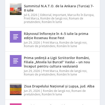
Summitul N.A.T.O. de la Ankara (Turcia) 7-
8 iulie
Jul 6, 2026
|
Editorial
,
Important
,
Marca-Ro în Europa
,
Print Marca
,
Români de langă noi
,
Romani de
pretutindeni
,
Români în lume
Râșnovul înflorește în 4–5 iulie la prima
ediție Rosenau Rose Fest
Jun 29, 2026
|
Print Marca
,
Români de langă noi
,
Romani de pretutindeni
,
Români în lume
Prima ședință a Ligii Scriitorilor Români,
Filiala „Movila lui Burcel” Vaslui – un nou
început pentru cultura vasluiană
Jun 29, 2026
|
Print Marca
,
Români de langă noi
,
Romani de pretutindeni
,
Români în lume
Ziua Drapelului Național și Lupșa, jud. Alba
Jun 25, 2026
|
Români de langă noi
,
Romani de
pretutindeni
,
Români în lume