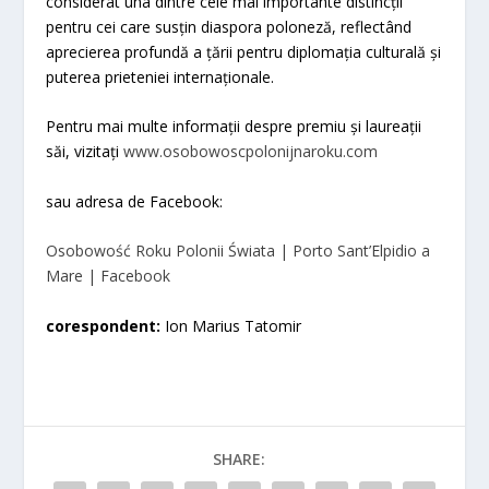
considerat una dintre cele mai importante distincții
pentru cei care susțin diaspora poloneză, reflectând
aprecierea profundă a țării pentru diplomația culturală și
puterea prieteniei internaționale.
Pentru mai multe informații despre premiu și laureații
săi, vizitați
www.osobowoscpolonijnaroku.com
sau adresa de Facebook:
Osobowość Roku Polonii Świata | Porto Sant’Elpidio a
Mare | Facebook
corespondent:
Ion Marius Tatomir
SHARE: