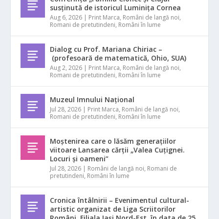
susținută de istoricul Luminița Cornea
Aug 6, 2026
|
Print Marca
,
Români de langă noi
,
Romani de pretutindeni
,
Români în lume
Dialog cu Prof. Mariana Chiriac –
(profesoară de matematică, Ohio, SUA)
Aug 2, 2026
|
Print Marca
,
Români de langă noi
,
Romani de pretutindeni
,
Români în lume
Muzeul Imnului Național
Jul 28, 2026
|
Print Marca
,
Români de langă noi
,
Romani de pretutindeni
,
Români în lume
Moștenirea care o lăsăm generațiilor
viitoare Lansarea cărții „Valea Cuțignei.
Locuri și oameni”
Jul 28, 2026
|
Români de langă noi
,
Romani de
pretutindeni
,
Români în lume
Cronica întâlnirii – Evenimentul cultural-
artistic organizat de Liga Scriitorilor
Români, Filiala Iași Nord-Est, în data de 25