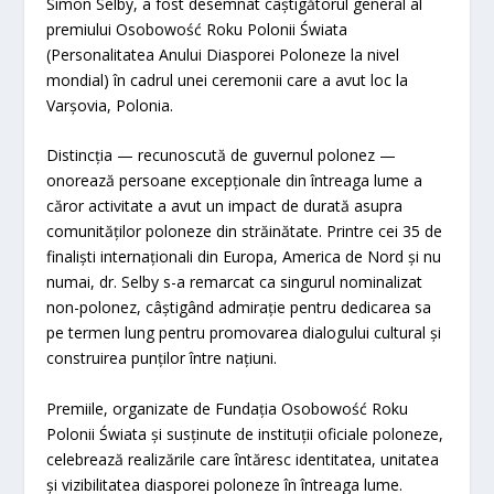
Simon Selby, a fost desemnat câștigătorul general al
premiului Osobowość Roku Polonii Świata
(Personalitatea Anului Diasporei Poloneze la nivel
mondial) în cadrul unei ceremonii care a avut loc la
Varșovia, Polonia.
Distincția — recunoscută de guvernul polonez —
onorează persoane excepționale din întreaga lume a
căror activitate a avut un impact de durată asupra
comunităților poloneze din străinătate. Printre cei 35 de
finaliști internaționali din Europa, America de Nord și nu
numai, dr. Selby s-a remarcat ca singurul nominalizat
non-polonez, câștigând admirație pentru dedicarea sa
pe termen lung pentru promovarea dialogului cultural și
construirea punților între națiuni.
Premiile, organizate de Fundația Osobowość Roku
Polonii Świata și susținute de instituții oficiale poloneze,
celebrează realizările care întăresc identitatea, unitatea
și vizibilitatea diasporei poloneze în întreaga lume.