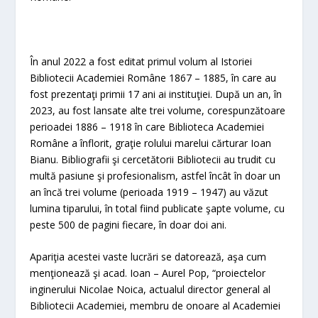
În anul 2022 a fost editat primul volum al Istoriei
Bibliotecii Academiei Române 1867 – 1885, în care au
fost prezentaţi primii 17 ani ai instituţiei. După un an, în
2023, au fost lansate alte trei volume, corespunzătoare
perioadei 1886 – 1918 în care Biblioteca Academiei
Române a înflorit, graţie rolului marelui cărturar Ioan
Bianu. Bibliografii şi cercetătorii Bibliotecii au trudit cu
multă pasiune şi profesionalism, astfel încât în doar un
an încă trei volume (perioada 1919 – 1947) au văzut
lumina tiparului, în total fiind publicate şapte volume, cu
peste 500 de pagini fiecare, în doar doi ani.
Apariţia acestei vaste lucrări se datorează, aşa cum
menţionează şi acad. Ioan – Aurel Pop, “proiectelor
inginerului Nicolae Noica, actualul director general al
Bibliotecii Academiei, membru de onoare al Academiei