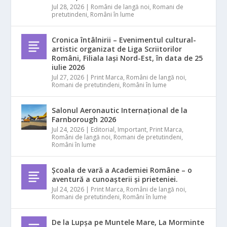
Jul 28, 2026
|
Români de langă noi
,
Romani de
pretutindeni
,
Români în lume
Cronica întâlnirii – Evenimentul cultural-
artistic organizat de Liga Scriitorilor
Români, Filiala Iași Nord-Est, în data de 25
iulie 2026
Jul 27, 2026
|
Print Marca
,
Români de langă noi
,
Romani de pretutindeni
,
Români în lume
Salonul Aeronautic Internațional de la
Farnborough 2026
Jul 24, 2026
|
Editorial
,
Important
,
Print Marca
,
Români de langă noi
,
Romani de pretutindeni
,
Români în lume
Școala de vară a Academiei Române – o
aventură a cunoașterii și prieteniei.
Jul 24, 2026
|
Print Marca
,
Români de langă noi
,
Romani de pretutindeni
,
Români în lume
De la Lupșa pe Muntele Mare, La Morminte