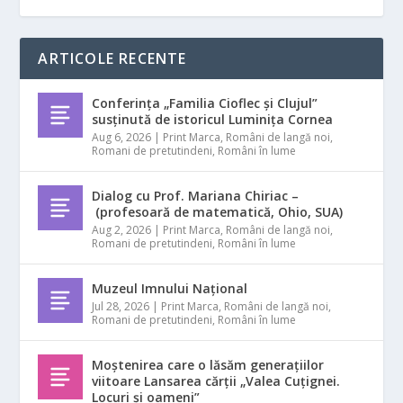
ARTICOLE RECENTE
Conferința „Familia Cioflec și Clujul”
susținută de istoricul Luminița Cornea
Aug 6, 2026
|
Print Marca
,
Români de langă noi
,
Romani de pretutindeni
,
Români în lume
Dialog cu Prof. Mariana Chiriac –
(profesoară de matematică, Ohio, SUA)
Aug 2, 2026
|
Print Marca
,
Români de langă noi
,
Romani de pretutindeni
,
Români în lume
Muzeul Imnului Național
Jul 28, 2026
|
Print Marca
,
Români de langă noi
,
Romani de pretutindeni
,
Români în lume
Moștenirea care o lăsăm generațiilor
viitoare Lansarea cărții „Valea Cuțignei.
Locuri și oameni”