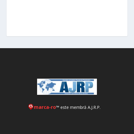
marca-ro
™ este membră A.J.R.P.