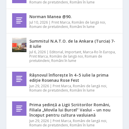
Romani de pretutindeni
,
Români în lume
Norman Manea @90.
Jul 10, 2026
|
Print Marca
,
Români de langă noi
,
Romani de pretutindeni
,
Români în lume
Summitul N.A.T.O. de la Ankara (Turcia) 7-
8 iulie
Jul 6, 2026
|
Editorial
,
Important
,
Marca-Ro în Europa
,
Print Marca
,
Români de langă noi
,
Romani de
pretutindeni
,
Români în lume
Râșnovul înflorește în 4–5 iulie la prima
ediție Rosenau Rose Fest
Jun 29, 2026
|
Print Marca
,
Români de langă noi
,
Romani de pretutindeni
,
Români în lume
Prima ședință a Ligii Scriitorilor Români,
Filiala „Movila lui Burcel” Vaslui – un nou
început pentru cultura vasluiană
Jun 29, 2026
|
Print Marca
,
Români de langă noi
,
Romani de pretutindeni
,
Români în lume