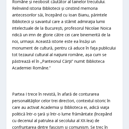
Române și neobosit căutător al tainelor trecutului.
Reînviind istoria Bibliotecii și cinstind memoria
antecesorilor săi, începând cu Ioan Bianu, părintele
Bibliotecii și savantul care a stârnit admiraţia lumii
intelectuale de la București, profesorul Nicolae Noica
ridică un imn de glorie către cei care binemerită de la
noi, urmașii. Această istorie este ea însăși un
monument de cultură, pentru că aduce în faţa publicului
tot tezaurul cultural al naţiunii române, așa cum se
păstrează el în „Panteonul Cărţii” numit Biblioteca
Academiei Române.”
Partea I trece în revistă, în afară de conturarea
personalităţilor celor trei directori, contextul istoric în
care au activat Academia și Biblioteca ei, adică viaţa
politică într-o ţară și într-o lume frământate (începând
cu deceniul al patrulea al secolului al XX-lea) de
confruntarea dintre fascism și comunism. Se trec în