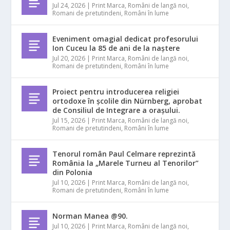
Jul 24, 2026
|
Print Marca
,
Români de langă noi
,
Romani de pretutindeni
,
Români în lume
Eveniment omagial dedicat profesorului
Ion Cuceu la 85 de ani de la naștere
Jul 20, 2026
|
Print Marca
,
Români de langă noi
,
Romani de pretutindeni
,
Români în lume
Proiect pentru introducerea religiei
ortodoxe în școlile din Nürnberg, aprobat
de Consiliul de Integrare a orașului.
Jul 15, 2026
|
Print Marca
,
Români de langă noi
,
Romani de pretutindeni
,
Români în lume
Tenorul român Paul Celmare reprezintă
România la „Marele Turneu al Tenorilor”
din Polonia
Jul 10, 2026
|
Print Marca
,
Români de langă noi
,
Romani de pretutindeni
,
Români în lume
Norman Manea @90.
Jul 10, 2026
|
Print Marca
,
Români de langă noi
,