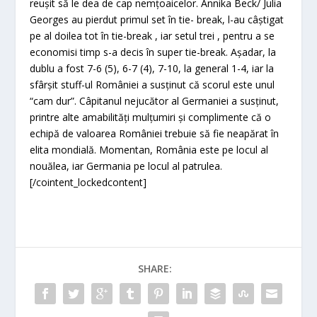
reușit să le dea de cap nemțoaicelor. Annika Beck/ Julia
Georges au pierdut primul set în tie- break, l-au câștigat
pe al doilea tot în tie-break , iar setul trei , pentru a se
economisi timp s-a decis în super tie-break. Așadar, la
dublu a fost 7-6 (5), 6-7 (4), 7-10, la general 1-4, iar la
sfârșit stuff-ul României a susținut că scorul este unul
“cam dur”. Câpitanul nejucător al Germaniei a susținut,
printre alte amabilități mulțumiri și complimente că o
echipă de valoarea României trebuie să fie neapărat în
elita mondială. Momentan, România este pe locul al
nouălea, iar Germania pe locul al patrulea.
[/cointent_lockedcontent]
SHARE: