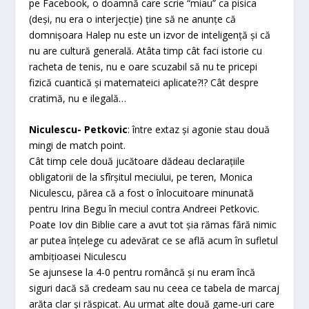
pe Facebook, o doamnă care scrie “miau” ca pisica
(deși, nu era o interjecție) ține să ne anunțe că
domnișoara Halep nu este un izvor de inteligență și că
nu are cultură generală. Atâta timp cât faci istorie cu
racheta de tenis, nu e oare scuzabil să nu te pricepi
fizică cuantică și matemateici aplicate?!? Cât despre
cratimă, nu e ilegală…
Niculescu- Petkovic
: între extaz și agonie stau două
mingi de match point.
Cât timp cele două jucătoare dădeau declarațiile
obligatorii de la sfîrșitul meciului, pe teren, Monica
Niculescu, părea că a fost o înlocuitoare minunată
pentru Irina Begu în meciul contra Andreei Petkovic.
Poate Iov din Biblie care a avut tot șia rămas fără nimic
ar putea înțelege cu adevărat ce se află acum în sufletul
ambițioasei Niculescu
Se ajunsese la 4-0 pentru româncă și nu eram încă
siguri dacă să credeam sau nu ceea ce tabela de marcaj
arăta clar și răspicat. Au urmat alte două game-uri care