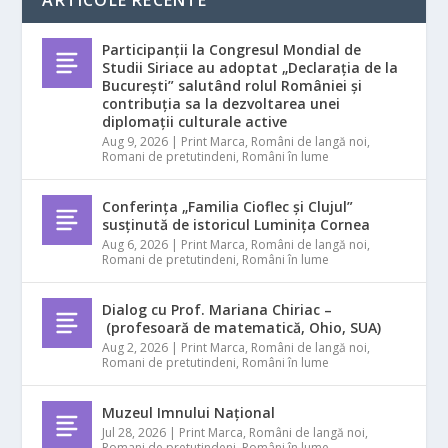
ARTICOLE RECENTE
Participanții la Congresul Mondial de
Studii Siriace au adoptat „Declarația de la
București” salutând rolul României și
contribuția sa la dezvoltarea unei
diplomații culturale active
Aug 9, 2026
|
Print Marca
,
Români de langă noi
,
Romani de pretutindeni
,
Români în lume
Conferința „Familia Cioflec și Clujul”
susținută de istoricul Luminița Cornea
Aug 6, 2026
|
Print Marca
,
Români de langă noi
,
Romani de pretutindeni
,
Români în lume
Dialog cu Prof. Mariana Chiriac –
(profesoară de matematică, Ohio, SUA)
Aug 2, 2026
|
Print Marca
,
Români de langă noi
,
Romani de pretutindeni
,
Români în lume
Muzeul Imnului Național
Jul 28, 2026
|
Print Marca
,
Români de langă noi
,
Romani de pretutindeni
,
Români în lume