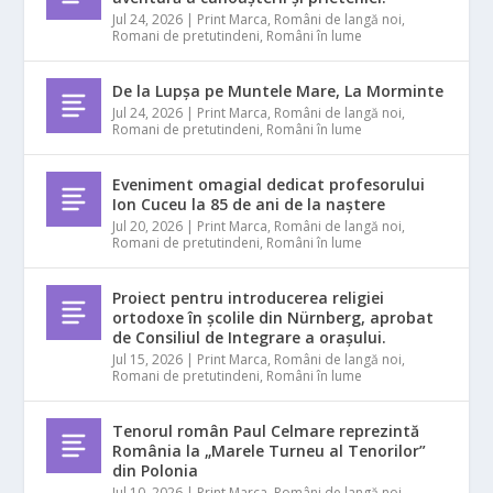
Jul 24, 2026
|
Print Marca
,
Români de langă noi
,
Romani de pretutindeni
,
Români în lume
De la Lupșa pe Muntele Mare, La Morminte
Jul 24, 2026
|
Print Marca
,
Români de langă noi
,
Romani de pretutindeni
,
Români în lume
Eveniment omagial dedicat profesorului
Ion Cuceu la 85 de ani de la naștere
Jul 20, 2026
|
Print Marca
,
Români de langă noi
,
Romani de pretutindeni
,
Români în lume
Proiect pentru introducerea religiei
ortodoxe în școlile din Nürnberg, aprobat
de Consiliul de Integrare a orașului.
Jul 15, 2026
|
Print Marca
,
Români de langă noi
,
Romani de pretutindeni
,
Români în lume
Tenorul român Paul Celmare reprezintă
România la „Marele Turneu al Tenorilor”
din Polonia
Jul 10, 2026
|
Print Marca
,
Români de langă noi
,