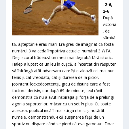
:
2-6,
2-6
După
victoria
, de
sâmbă
tă, așteptările erau mari. Era greu de imaginat că fosta
numărul 3 va ceda împotriva actualei numărul 3 WTA.
Deși scorul trădează un meci mai degrabă fără istoric,
Halep a luptat ca un leu în cușcă, a încercat din răsputeri
să înfrângă atât adversara care își etalează cel mai bun
tenis jucat vreodată, cât și durerea de la picior.
[cointent_lockedcontent]E greu de distins care a fost
factorul decisiv, dar după 69 de minute, leul rănit
demonstra că nu a avut inspirația și forța de a prelungi
agonia suporterilor, măcar cu un set în plus. Cu toate
acestea, publicul încă îi mai stirga ritmic și hotărât
numele, demonstrandu-i că susținerea făță de un
sportiv nu dispare când se pierd câteva game-uri. Doar