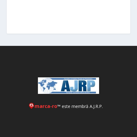
marca-ro
™ este membră A.J.R.P.