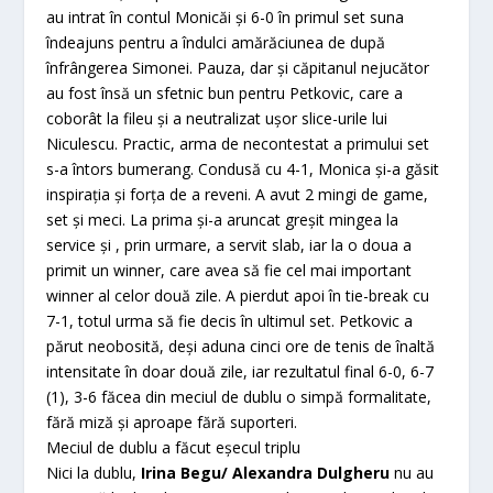
au intrat în contul Monicăi și 6-0 în primul set suna
îndeajuns pentru a îndulci amărăciunea de după
înfrângerea Simonei. Pauza, dar și căpitanul nejucător
au fost însă un sfetnic bun pentru Petkovic, care a
coborât la fileu și a neutralizat ușor slice-urile lui
Niculescu. Practic, arma de necontestat a primului set
s-a întors bumerang. Condusă cu 4-1, Monica și-a găsit
inspirația și forța de a reveni. A avut 2 mingi de game,
set și meci. La prima și-a aruncat greșit mingea la
service și , prin urmare, a servit slab, iar la o doua a
primit un winner, care avea să fie cel mai important
winner al celor două zile. A pierdut apoi în tie-break cu
7-1, totul urma să fie decis în ultimul set. Petkovic a
părut neobosită, deși aduna cinci ore de tenis de înaltă
intensitate în doar două zile, iar rezultatul final 6-0, 6-7
(1), 3-6 făcea din meciul de dublu o simpă formalitate,
fără miză și aproape fără suporteri.
Meciul de dublu a făcut eșecul triplu
Nici la dublu,
Irina Begu/ Alexandra Dulgheru
nu au