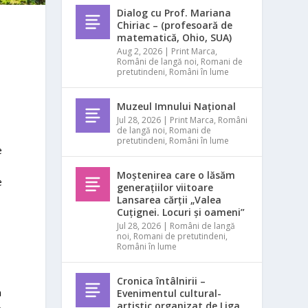
Dialog cu Prof. Mariana
Chiriac – (profesoară de
matematică, Ohio, SUA)
Aug 2, 2026
|
Print Marca
,
Români de langă noi
,
Romani de
pretutindeni
,
Români în lume
Muzeul Imnului Național
Jul 28, 2026
|
Print Marca
,
Români
de langă noi
,
Romani de
pretutindeni
,
Români în lume
e
Moștenirea care o lăsăm
e
generațiilor viitoare
,
Lansarea cărții „Valea
Cuțignei. Locuri și oameni”
Jul 28, 2026
|
Români de langă
l
noi
,
Romani de pretutindeni
,
Români în lume
Cronica întâlnirii –
a
Evenimentul cultural-
artistic organizat de Liga