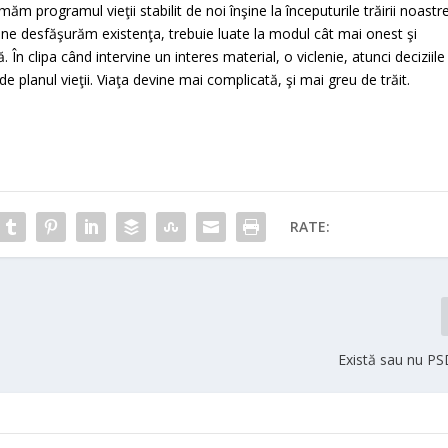
măm programul vieţii stabilit de noi înşine la începuturile trăirii noastre
are ne desfăşurăm existenţa, trebuie luate la modul cât mai onest şi
 În clipa când intervine un interes material, o viclenie, atunci deciziile
e planul vieţii. Viaţa devine mai complicată, şi mai greu de trăit.
RATE:
Există sau nu P