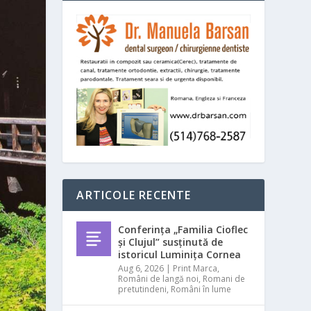
ARTICOLE RECENTE
Conferința „Familia Cioflec
și Clujul” susținută de
istoricul Luminița Cornea
Aug 6, 2026
|
Print Marca
,
Români de langă noi
,
Romani de
pretutindeni
,
Români în lume