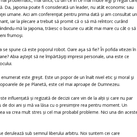
 mai problematic, mai dificil, cu din ce în ce mai multe legi şi reguli car
ă. Da, Japonia poate fi considerată un leader, nu atât economic sau
ştiinţei umane. Aici am conferenţiat pentru prima dată şi am consultat u
t, iar la plecare a trebuit să promit că o să mă reîntorc curând
 gândindu-mă la Japonia, trăiesc o bucurie cu atât mai mare cu cât o să
eni frumoşi.
ia se spune că este poporul robot. Oare aşa să fie? În pofida vitezei în
umane? Abia aştept să ne împărtăşiţi impresii personale, una este ce
ocului.
enumerat este greşit. Este un popor de un înalt nivel etic şi moral şi
e popoarele de pe Planetă, este cel mai aproape de Dumnezeu.
te influențată și regizată de decizii care vin de la alții și care nu par
 de doi ani și mă va lăsa cu o presimțire rea pentru moment. Un
a va crea mult stres și cel mai probabil probleme. Nici una din acest
se derulează sub semnul liberului arbitru. Noi suntem cei care