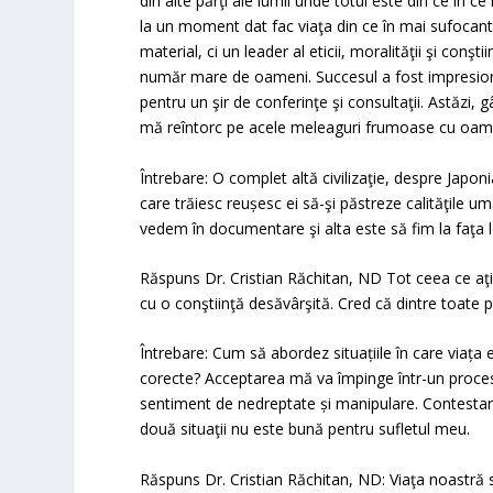
din alte părţi ale lumii unde totul este din ce în ce
la un moment dat fac viaţa din ce în mai sufocant
material, ci un leader al eticii, moralităţii şi con
număr mare de oameni. Succesul a fost impresionan
pentru un şir de conferinţe şi consultaţii. Astăzi,
mă reîntorc pe acele meleaguri frumoase cu oam
Întrebare: O complet altă civilizaţie, despre Japon
care trăiesc reușesc ei să-şi păstreze calităţile 
vedem în documentare şi alta este să fim la faţa l
Răspuns Dr. Cristian Răchitan, ND Tot ceea ce aţi 
cu o conştiinţă desăvârşită. Cred că dintre toat
Întrebare: Cum să abordez situațiile în care viața es
corecte? Acceptarea mă va împinge într-un proces
sentiment de nedreptate și manipulare. Contestare
două situaţii nu este bună pentru sufletul meu.
Răspuns Dr. Cristian Răchitan, ND: Viaţa noastră 