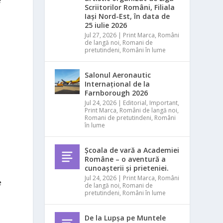
e
Scriitorilor Români, Filiala
Iași Nord-Est, în data de
n
25 iulie 2026
Jul 27, 2026
|
Print Marca
,
Români
de langă noi
,
Romani de
pretutindeni
,
Români în lume
Salonul Aeronautic
Internațional de la
Farnborough 2026
Jul 24, 2026
|
Editorial
,
Important
,
Print Marca
,
Români de langă noi
,
Romani de pretutindeni
,
Români
în lume
Școala de vară a Academiei
Române – o aventură a
cunoașterii și prieteniei.
Jul 24, 2026
|
Print Marca
,
Români
e
de langă noi
,
Romani de
pretutindeni
,
Români în lume
De la Lupșa pe Muntele