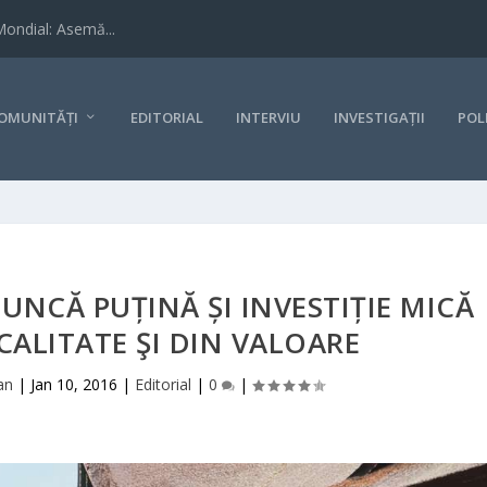
Mondial: Asemă...
OMUNITĂȚI
EDITORIAL
INTERVIU
INVESTIGAȚII
POL
NCĂ PUȚINĂ ȘI INVESTIȚIE MICĂ
 CALITATE ŞI DIN VALOARE
an
|
Jan 10, 2016
|
Editorial
|
0
|