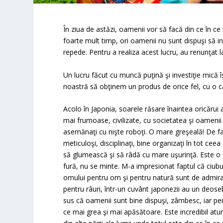
În ziua de astăzi, oamenii vor să facă din ce în 
foarte mult timp, ori oamenii nu sunt dispuşi să in
repede. Pentru a realiza acest lucru, au renunţat l
Un lucru făcut cu muncă puţină şi investiţie mică î
noastră să obţinem un produs de orice fel, cu o c
Acolo în Japonia, soarele răsare înaintea oricărui 
mai frumoase, civilizate, cu societatea şi oamenii
asemănaţi cu nişte roboţi. O mare greşeală! De fapt
meticuloşi, disciplinaţi, bine organizaţi în tot ceea
să glumească şi să râdă cu mare uşurinţă. Este o s
fură, nu se minte. M-a impresionat faptul că ciubu
omului pentru om şi pentru natură sunt de admira
pentru râuri, într-un cuvânt japonezii au un deo
sus că oamenii sunt bine dispuşi, zâmbesc, iar pentr
ce mai grea şi mai apăsătoare. Este incredibil atun