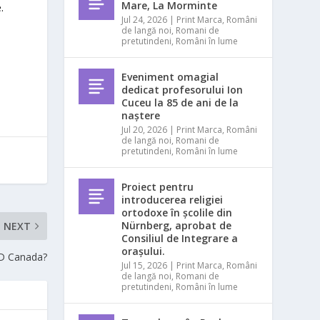
Mare, La Morminte
.
Jul 24, 2026
|
Print Marca
,
Români
de langă noi
,
Romani de
pretutindeni
,
Români în lume
Eveniment omagial
dedicat profesorului Ion
Cuceu la 85 de ani de la
naștere
Jul 20, 2026
|
Print Marca
,
Români
de langă noi
,
Romani de
pretutindeni
,
Români în lume
Proiect pentru
introducerea religiei
ortodoxe în școlile din
Nürnberg, aprobat de
NEXT
Consiliul de Integrare a
orașului.
SD Canada?
Jul 15, 2026
|
Print Marca
,
Români
de langă noi
,
Romani de
pretutindeni
,
Români în lume