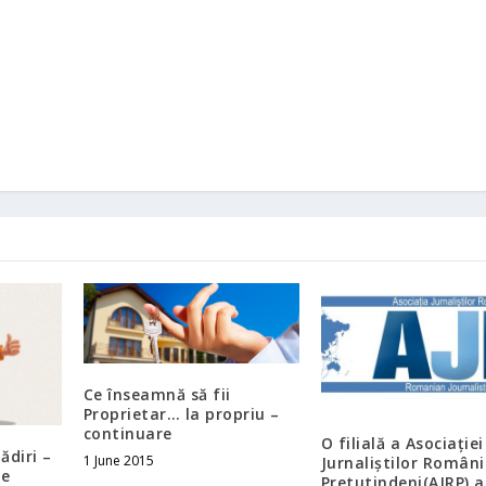
Ce înseamnă să fii
Proprietar… la propriu –
continuare
O filială a Asociației
ădiri –
1 June 2015
Jurnaliștilor Români
de
Pretutindeni(AJRP) a