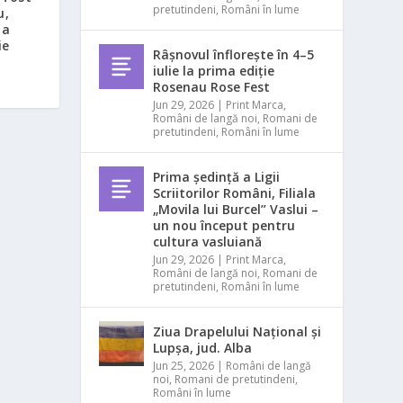
pretutindeni
,
Români în lume
u,
la
ie
Râșnovul înflorește în 4–5
iulie la prima ediție
Rosenau Rose Fest
Jun 29, 2026
|
Print Marca
,
Români de langă noi
,
Romani de
pretutindeni
,
Români în lume
Prima ședință a Ligii
Scriitorilor Români, Filiala
„Movila lui Burcel” Vaslui –
un nou început pentru
cultura vasluiană
Jun 29, 2026
|
Print Marca
,
Români de langă noi
,
Romani de
pretutindeni
,
Români în lume
Ziua Drapelului Național și
Lupșa, jud. Alba
Jun 25, 2026
|
Români de langă
noi
,
Romani de pretutindeni
,
Români în lume