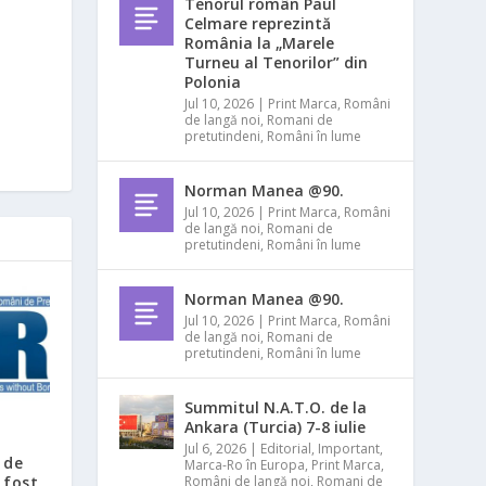
Tenorul român Paul
Celmare reprezintă
România la „Marele
Turneu al Tenorilor” din
Polonia
Jul 10, 2026
|
Print Marca
,
Români
de langă noi
,
Romani de
pretutindeni
,
Români în lume
Norman Manea @90.
Jul 10, 2026
|
Print Marca
,
Români
de langă noi
,
Romani de
pretutindeni
,
Români în lume
Norman Manea @90.
Jul 10, 2026
|
Print Marca
,
Români
de langă noi
,
Romani de
pretutindeni
,
Români în lume
Summitul N.A.T.O. de la
Ankara (Turcia) 7-8 iulie
Jul 6, 2026
|
Editorial
,
Important
,
 de
Marca-Ro în Europa
,
Print Marca
,
 fost
Români de langă noi
,
Romani de