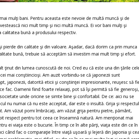
ce mai mulţi bani. Pentru aceasta este nevoie de multă muncă şi de
vestească nici mult timp şi nici multă muncă. Ei vor bani mulţi şi
a calitatea bună a produsului respectiv.
şi pierde din calitate şi din valoare. Aşadar, dacă dorim ca prin munca
alitate bună, trebuie să acceptăm să investim mai mult timp şi efort.
alt ţinut din lumea cunoscută de noi. Cred eu că este una din ţările cel
 cei mai conştiincioşi. Am auzit vorbindu-se că japonezii sunt
, japonezii, datorită eticii şi conştiinţei impresionante, reuşesc să fi
 ce fac. Oamenii fiind foarte relaxaţi, pot să îşi permită să fie generoşi
ocietate unde oricine se simte bine şi confortabil. De ce: aici nu se
cul nu numai că nu este acceptat, dar este o insultă. Grija şi respectu
t. Am văzut pomi îmbrăcaţi, am văzut grija pentru pietre, pământ,
sebit respect pentru tot ceea ce înseamnă natură. Am menţionat mai
u ei viaţa este o bucurie. În timp ce în alte părţi, viaţa este din ce în
ci când fac o comparaţie între viaţă uşoară şi lejeră din Japonia şi ce