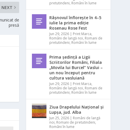
pretutindeni
,
Români în lume
NEXT
Râșnovul înflorește în 4–5
municat de
iulie la prima ediție
presă
Rosenau Rose Fest
Jun 29, 2026
|
Print Marca
,
Români de langă noi
,
Romani de
pretutindeni
,
Români în lume
Prima ședință a Ligii
Scriitorilor Români, Filiala
„Movila lui Burcel” Vaslui –
un nou început pentru
cultura vasluiană
Jun 29, 2026
|
Print Marca
,
Români de langă noi
,
Romani de
pretutindeni
,
Români în lume
Ziua Drapelului Național și
Lupșa, jud. Alba
Jun 25, 2026
|
Români de langă
noi
,
Romani de pretutindeni
,
Români în lume