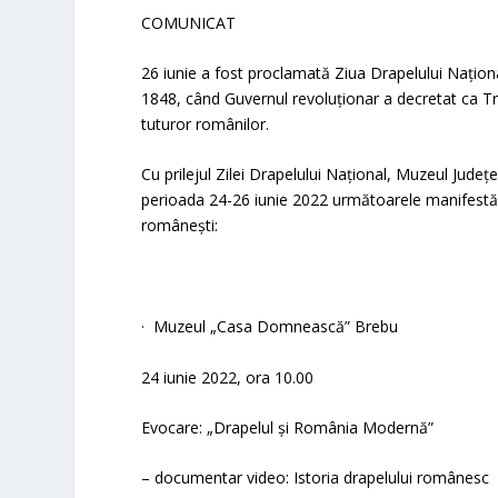
COMUNICAT
26 iunie a fost proclamată Ziua Drapelului Națion
1848, când Guvernul revoluționar a decretat ca Tri
tuturor românilor.
Cu prilejul
Zilei Drapelului Naţional
, Muzeul Județe
perioada 24-26 iunie 2022 următoarele manifestări 
românești:
·
Muzeul „Casa Domneasc
ă” Brebu
24 iunie 2022, ora 10.00
Evocare:
„Drapelul şi România Modernă”
– documentar video
: Istoria drapelului românesc