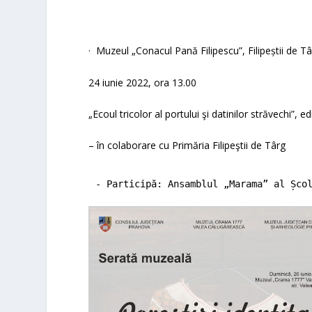
·
Muzeul „Conacul Pană Filipescu”
,
Filipeștii de T
24 iunie 2022, ora 13.00
„Ecoul tricolor al portului şi datinilor străvechi”
,
ed
– în colaborare cu Primăria Filipeştii de Târg
- Participă: Ansamblul 
„
Marama” al Șco