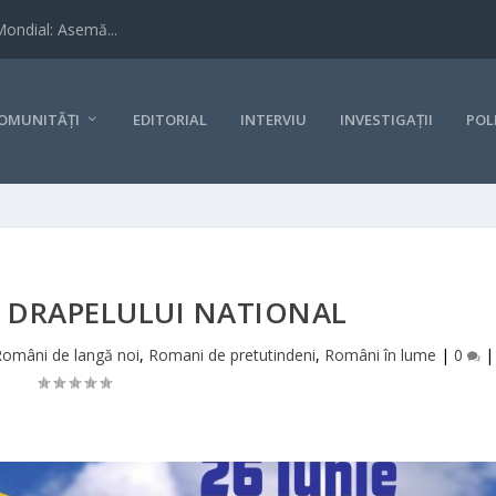
Mondial: Asemă...
OMUNITĂȚI
EDITORIAL
INTERVIU
INVESTIGAȚII
POL
A DRAPELULUI NATIONAL
Români de langă noi
,
Romani de pretutindeni
,
Români în lume
|
0
|