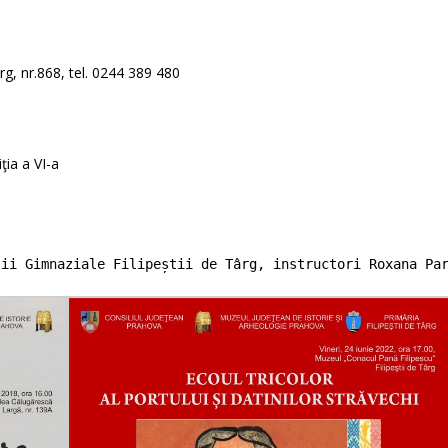
ârg
, nr.868, tel. 0244 389 480
iţia a VI-a
lii Gimnaziale Filipeștii de Târg, instructori Roxana Pa