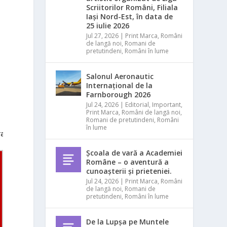
Scriitorilor Români, Filiala
Iași Nord-Est, în data de
25 iulie 2026
Jul 27, 2026
|
Print Marca
,
Români
de langă noi
,
Romani de
pretutindeni
,
Români în lume
Salonul Aeronautic
Internațional de la
Farnborough 2026
Jul 24, 2026
|
Editorial
,
Important
,
Print Marca
,
Români de langă noi
,
Romani de pretutindeni
,
Români
în lume
raschiv, Nicolae Chiriță, acordeon- Marian Iorga; Grupul
Școala de vară a Academiei
Române – o aventură a
cunoașterii și prieteniei.
Jul 24, 2026
|
Print Marca
,
Români
de langă noi
,
Romani de
pretutindeni
,
Români în lume
De la Lupșa pe Muntele