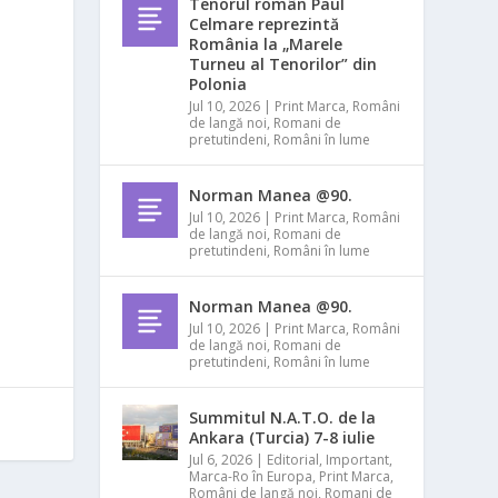
Tenorul român Paul
Celmare reprezintă
România la „Marele
Turneu al Tenorilor” din
Polonia
Jul 10, 2026
|
Print Marca
,
Români
de langă noi
,
Romani de
pretutindeni
,
Români în lume
Norman Manea @90.
Jul 10, 2026
|
Print Marca
,
Români
de langă noi
,
Romani de
pretutindeni
,
Români în lume
Norman Manea @90.
Jul 10, 2026
|
Print Marca
,
Români
de langă noi
,
Romani de
pretutindeni
,
Români în lume
Summitul N.A.T.O. de la
Ankara (Turcia) 7-8 iulie
Jul 6, 2026
|
Editorial
,
Important
,
Marca-Ro în Europa
,
Print Marca
,
Români de langă noi
,
Romani de