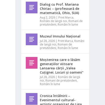
Dialog cu Prof. Mariana
Chiriac – (profesoară de
matematică, Ohio, SUA)
Aug 2, 2026
|
Print Marca
,
Români de langă noi
,
Romani de
pretutindeni
,
Români în lume
Muzeul Imnului Național
Jul 28, 2026
|
Print Marca
,
Români
de langă noi
,
Romani de
pretutindeni
,
Români în lume
Moștenirea care o lăsăm
generațiilor viitoare
Lansarea cărții „Valea
Cuțignei. Locuri și oameni”
Jul 28, 2026
|
Români de langă
noi
,
Romani de pretutindeni
,
Români în lume
Cronica întâlnirii –
Evenimentul cultural-
artistic organizat de Liga