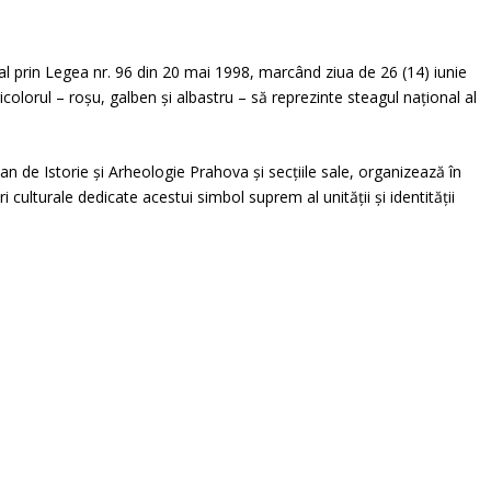
al prin Legea nr. 96 din 20 mai 1998, marcând ziua de 26 (14) iunie
colorul – roșu, galben și albastru – să reprezinte steagul național al
an de Istorie și Arheologie Prahova şi secţiile sale, organizează în
culturale dedicate acestui simbol suprem al unității și identității