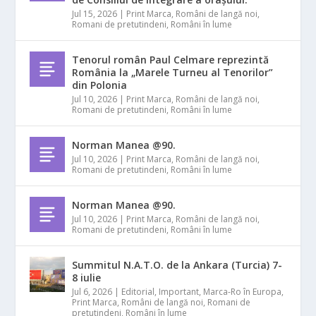
Jul 15, 2026
|
Print Marca
,
Români de langă noi
,
Romani de pretutindeni
,
Români în lume
Tenorul român Paul Celmare reprezintă
România la „Marele Turneu al Tenorilor”
din Polonia
Jul 10, 2026
|
Print Marca
,
Români de langă noi
,
Romani de pretutindeni
,
Români în lume
Norman Manea @90.
Jul 10, 2026
|
Print Marca
,
Români de langă noi
,
Romani de pretutindeni
,
Români în lume
Norman Manea @90.
Jul 10, 2026
|
Print Marca
,
Români de langă noi
,
Romani de pretutindeni
,
Români în lume
Summitul N.A.T.O. de la Ankara (Turcia) 7-
8 iulie
Jul 6, 2026
|
Editorial
,
Important
,
Marca-Ro în Europa
,
Print Marca
,
Români de langă noi
,
Romani de
pretutindeni
,
Români în lume