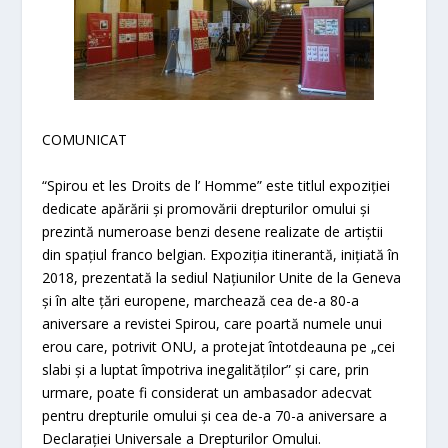
COMUNICAT
“Spirou et les Droits de l’ Homme” este titlul expoziției
dedicate apărării și promovării drepturilor omului și
prezintă numeroase benzi desene realizate de artiștii
din spațiul franco belgian. Expoziția itinerantă, inițiată în
2018, prezentată la sediul Națiunilor Unite de la Geneva
și în alte țări europene, marchează cea de-a 80-a
aniversare a revistei Spirou, care poartă numele unui
erou care, potrivit ONU, a protejat întotdeauna pe „cei
slabi și a luptat împotriva inegalităților” și care, prin
urmare, poate fi considerat un ambasador adecvat
pentru drepturile omului și cea de-a 70-a aniversare a
Declarației Universale a Drepturilor Omului.