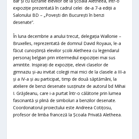
dar și cu lucrările elevilor de la școala Aletheea, într-o
expoziție prezentată în cadrul celei de-a 7-a ediții a
Salonului BD – „Povești din București în benzi
desenate”.
În luna decembrie a anului trecut, delegația Wallonie –
Bruxelles, reprezentată de domnul David Royaux, le-a
făcut cunoștință elevilor școlii Aletheea cu legendarul
personaj belgian prin intermediul expoziției mai sus
amintite. Inspirați de expoziție, elevii claselor de
gimnaziu și-au invitat colegii mai mici de la clasele a III-a
și a IV-a și au participat, timp de două săptămâni, la
ateliere de benzi desenate susținute de autorul bd Mihai
I. Grăjdeanu, care i-a purtat într-o călătorie prin lumea
fascinantă și plină de simboluri a benzilor desenate.
Coordonatorul proiectului este Andreea Cotițosu,
profesor de limba franceză la Școala Privată Aletheea.