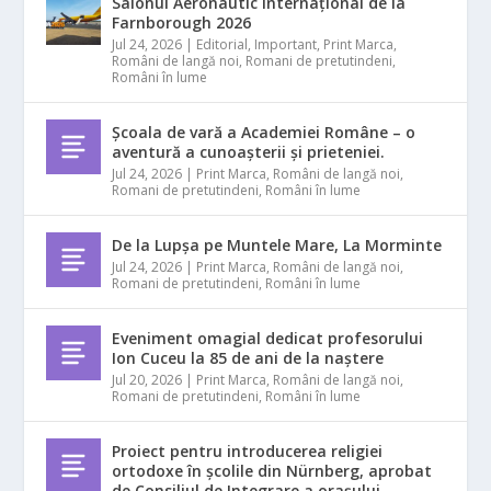
Salonul Aeronautic Internațional de la
Farnborough 2026
Jul 24, 2026
|
Editorial
,
Important
,
Print Marca
,
Români de langă noi
,
Romani de pretutindeni
,
Români în lume
Școala de vară a Academiei Române – o
aventură a cunoașterii și prieteniei.
Jul 24, 2026
|
Print Marca
,
Români de langă noi
,
Romani de pretutindeni
,
Români în lume
De la Lupșa pe Muntele Mare, La Morminte
Jul 24, 2026
|
Print Marca
,
Români de langă noi
,
Romani de pretutindeni
,
Români în lume
Eveniment omagial dedicat profesorului
Ion Cuceu la 85 de ani de la naștere
Jul 20, 2026
|
Print Marca
,
Români de langă noi
,
Romani de pretutindeni
,
Români în lume
Proiect pentru introducerea religiei
ortodoxe în școlile din Nürnberg, aprobat
de Consiliul de Integrare a orașului.