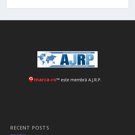
marca-ro
™ este membră A.J.R.P.
RECENT POSTS