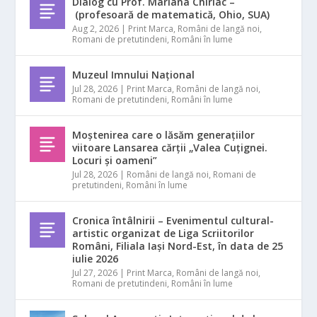
Dialog cu Prof. Mariana Chiriac –
(profesoară de matematică, Ohio, SUA)
Aug 2, 2026
|
Print Marca
,
Români de langă noi
,
Romani de pretutindeni
,
Români în lume
Muzeul Imnului Național
Jul 28, 2026
|
Print Marca
,
Români de langă noi
,
Romani de pretutindeni
,
Români în lume
Moștenirea care o lăsăm generațiilor
viitoare Lansarea cărții „Valea Cuțignei.
Locuri și oameni”
Jul 28, 2026
|
Români de langă noi
,
Romani de
pretutindeni
,
Români în lume
Cronica întâlnirii – Evenimentul cultural-
artistic organizat de Liga Scriitorilor
Români, Filiala Iași Nord-Est, în data de 25
iulie 2026
Jul 27, 2026
|
Print Marca
,
Români de langă noi
,
Romani de pretutindeni
,
Români în lume