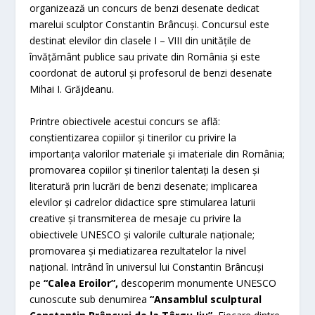
organizează un concurs de benzi desenate dedicat
marelui sculptor Constantin Brâncuși. Concursul este
destinat elevilor din clasele I – VIII din unitățile de
învățământ publice sau private din România și este
coordonat de autorul și profesorul de benzi desenate
Mihai I. Grăjdeanu.
Printre obiectivele acestui concurs se află:
conștientizarea copiilor și tinerilor cu privire la
importanța valorilor materiale și imateriale din România;
promovarea copiilor și tinerilor talentați la desen și
literatură prin lucrări de benzi desenate; implicarea
elevilor și cadrelor didactice spre stimularea laturii
creative și transmiterea de mesaje cu privire la
obiectivele UNESCO și valorile culturale naționale;
promovarea și mediatizarea rezultatelor la nivel
național. Intrând în universul lui Constantin Brâncuși
pe
“Calea Eroilor”,
descoperim monumente UNESCO
cunoscute sub denumirea
“Ansamblul sculptural