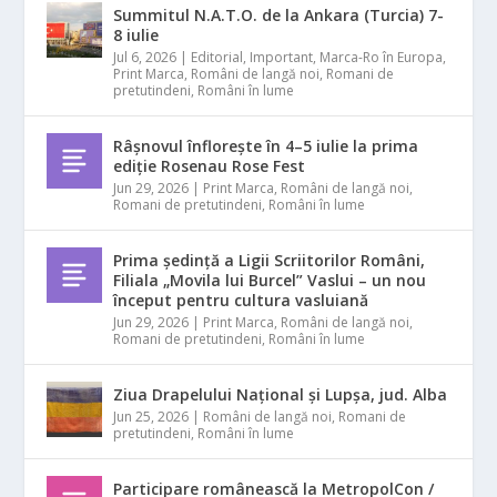
Summitul N.A.T.O. de la Ankara (Turcia) 7-
8 iulie
Jul 6, 2026
|
Editorial
,
Important
,
Marca-Ro în Europa
,
Print Marca
,
Români de langă noi
,
Romani de
pretutindeni
,
Români în lume
Râșnovul înflorește în 4–5 iulie la prima
ediție Rosenau Rose Fest
Jun 29, 2026
|
Print Marca
,
Români de langă noi
,
Romani de pretutindeni
,
Români în lume
Prima ședință a Ligii Scriitorilor Români,
Filiala „Movila lui Burcel” Vaslui – un nou
început pentru cultura vasluiană
Jun 29, 2026
|
Print Marca
,
Români de langă noi
,
Romani de pretutindeni
,
Români în lume
Ziua Drapelului Național și Lupșa, jud. Alba
Jun 25, 2026
|
Români de langă noi
,
Romani de
pretutindeni
,
Români în lume
Participare românească la MetropolCon /