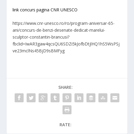
link concurs pagina CNR UNESCO
https://www.cnr-unesco.ro/ro/program-aniversar-65-
ani/concurs-de-benzi-desenate-dedicat-marelui-
sculptor-constantin-brancusi?
fbclid=IwAR3gaw4qcsQU6SDZi5kJofbDtjlHQ1hS5WsPSj
ve23mclNs45BjD9sBMFyg
SHARE:
RATE: