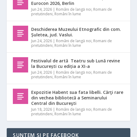
Eurocon 2026, Berlin
Jun 24, 2026
|
Români de langă noi
,
Romani de
pretutindeni
,
Români în lume
Deschiderea Muzeului Etnografic din com.
Șuletea, jud. Vaslui.
Jun 24, 2026
|
Români de langă noi
,
Romani de
pretutindeni
,
Români în lume
Festivalul de artă Teatru sub Lună revine
la București cu ediția a XI-a
Jun 24, 2026
|
Români de langă noi
,
Romani de
pretutindeni
,
Români în lume
Expozitie Habent sua fata libelli. Cărţi rare
din vechea bibliotecă a Seminarului
Central din Bucureşti
Jun 18, 2026
|
Români de langă noi
,
Romani de
pretutindeni
,
Români în lume
SUNTEM ȘI PE FACEBOOK