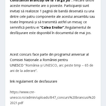
Constantin Brâncuși de la Târgu Jiu”.
Fiecare dintre
aceste monumente are o poveste. Participanții sunt
invitați să realizeze 1 pagină de bandă desenată cu una
dintre cele patru componente ale acestui ansamblu sau
toate împreună și să transmită astfel un mesaj: ce
semnifică pentru ei
“Calea Eroilor”.
Regulamentul de
desfășurare este disponibil în documentul de mai jos.
Acest concurs face parte din programul aniversar al
Comisiei Naționale a României pentru
UNESCO
“România și UNESCO, arc peste timp – 65 de
ani de la aderare”
.
link regulament de desfasurare
https://www.cnr-
unesco.ro/admin/uploads/847_concurs%20brancusi%20
2021.pdf