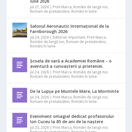
iulie 2026
Jul 27, 2026
|
Print Marca
,
Români de langă noi
,
Romani de pretutindeni
,
Români în lume
Salonul Aeronautic Internațional de la
Farnborough 2026
Jul 24, 2026
|
Editorial
,
Important
,
Print Marca
,
Români de langă noi
,
Romani de pretutindeni
,
Români în lume
Școala de vară a Academiei Române – o
aventură a cunoașterii și prieteniei.
Jul 24, 2026
|
Print Marca
,
Români de langă noi
,
Romani de pretutindeni
,
Români în lume
De la Lupșa pe Muntele Mare, La Morminte
Jul 24, 2026
|
Print Marca
,
Români de langă noi
,
Romani de pretutindeni
,
Români în lume
Eveniment omagial dedicat profesorului
Ion Cuceu la 85 de ani de la naștere
Jul 20, 2026
|
Print Marca
,
Români de langă noi
,
Romani de pretutindeni
,
Români în lume