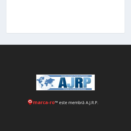
marca-ro
™ este membră A.J.R.P.