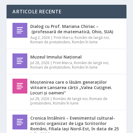
ARTICOLE RECENTE
Dialog cu Prof. Mariana Chiriac –
(profesoară de matematică, Ohio, SUA)
Aug 2, 2026
|
Print Marca
,
Români de langă noi
,
Romani de pretutindeni
,
Români în lume
Muzeul Imnului Național
Jul 28, 2026
|
Print Marca
,
Români de langă noi
,
Romani de pretutindeni
,
Români în lume
Moștenirea care o lăsăm generațiilor
viitoare Lansarea cărții „Valea Cuțignei.
Locuri și oameni”
Jul 28, 2026
|
Români de langă noi
,
Romani de
pretutindeni
,
Români în lume
Cronica întâlnirii – Evenimentul cultural-
artistic organizat de Liga Scriitorilor
Români, Filiala Iași Nord-Est, în data de 25