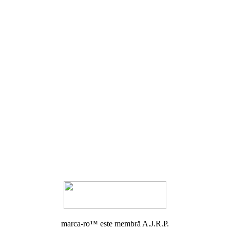
marca-ro
™ este membră A.J.R.P.