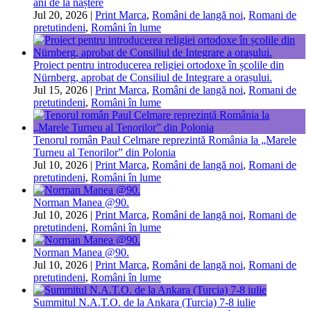
ani de la naștere
Jul 20, 2026
|
Print Marca
,
Români de langă noi
,
Romani de
pretutindeni
,
Români în lume
Proiect pentru introducerea religiei ortodoxe în școlile din
Nürnberg, aprobat de Consiliul de Integrare a orașului.
Jul 15, 2026
|
Print Marca
,
Români de langă noi
,
Romani de
pretutindeni
,
Români în lume
Tenorul român Paul Celmare reprezintă România la „Marele
Turneu al Tenorilor” din Polonia
Jul 10, 2026
|
Print Marca
,
Români de langă noi
,
Romani de
pretutindeni
,
Români în lume
Norman Manea @90.
Jul 10, 2026
|
Print Marca
,
Români de langă noi
,
Romani de
pretutindeni
,
Români în lume
Norman Manea @90.
Jul 10, 2026
|
Print Marca
,
Români de langă noi
,
Romani de
pretutindeni
,
Români în lume
Summitul N.A.T.O. de la Ankara (Turcia) 7-8 iulie