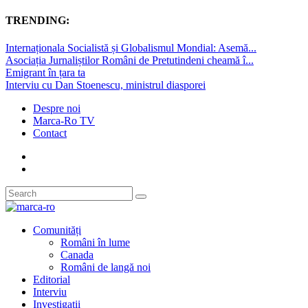
TRENDING:
Internaționala Socialistă și Globalismul Mondial: Asemă...
Asociația Jurnaliștilor Români de Pretutindeni cheamă î...
Emigrant în țara ta
Interviu cu Dan Stoenescu, ministrul diasporei
Despre noi
Marca-Ro TV
Contact
Comunități
Români în lume
Canada
Români de langă noi
Editorial
Interviu
Investigații