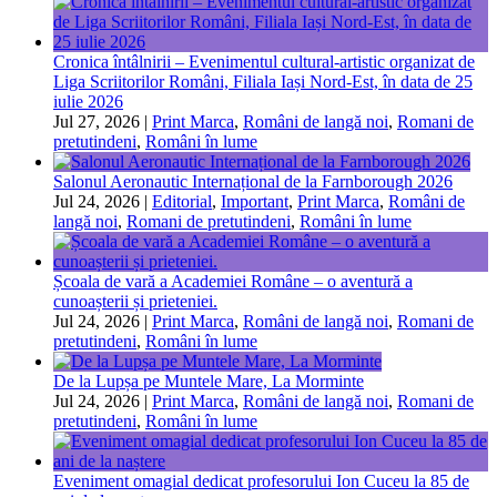
Cronica întâlnirii – Evenimentul cultural-artistic organizat de
Liga Scriitorilor Români, Filiala Iași Nord-Est, în data de 25
iulie 2026
Jul 27, 2026
|
Print Marca
,
Români de langă noi
,
Romani de
pretutindeni
,
Români în lume
Salonul Aeronautic Internațional de la Farnborough 2026
Jul 24, 2026
|
Editorial
,
Important
,
Print Marca
,
Români de
langă noi
,
Romani de pretutindeni
,
Români în lume
Școala de vară a Academiei Române – o aventură a
cunoașterii și prieteniei.
Jul 24, 2026
|
Print Marca
,
Români de langă noi
,
Romani de
pretutindeni
,
Români în lume
De la Lupșa pe Muntele Mare, La Morminte
Jul 24, 2026
|
Print Marca
,
Români de langă noi
,
Romani de
pretutindeni
,
Români în lume
Eveniment omagial dedicat profesorului Ion Cuceu la 85 de