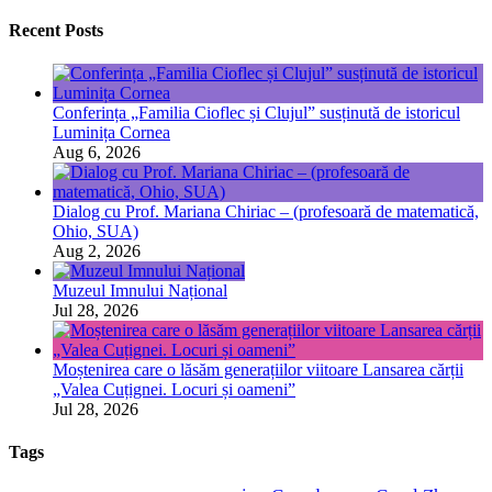
Recent Posts
Conferința „Familia Cioflec și Clujul” susținută de istoricul
Luminița Cornea
Aug 6, 2026
Dialog cu Prof. Mariana Chiriac – (profesoară de matematică,
Ohio, SUA)
Aug 2, 2026
Muzeul Imnului Național
Jul 28, 2026
Moștenirea care o lăsăm generațiilor viitoare Lansarea cărții
„Valea Cuțignei. Locuri și oameni”
Jul 28, 2026
Tags