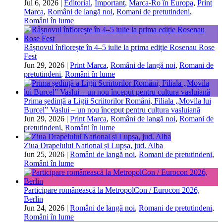
Jul 6, 2026
|
Editorial
,
Important
,
Marca-Ro în Europa
,
Print
Marca
,
Români de langă noi
,
Romani de pretutindeni
,
Români în lume
Râșnovul înflorește în 4–5 iulie la prima ediție Rosenau Rose
Fest
Jun 29, 2026
|
Print Marca
,
Români de langă noi
,
Romani de
pretutindeni
,
Români în lume
Prima ședință a Ligii Scriitorilor Români, Filiala „Movila lui
Burcel” Vaslui – un nou început pentru cultura vasluiană
Jun 29, 2026
|
Print Marca
,
Români de langă noi
,
Romani de
pretutindeni
,
Români în lume
Ziua Drapelului Național și Lupșa, jud. Alba
Jun 25, 2026
|
Români de langă noi
,
Romani de pretutindeni
,
Români în lume
Participare românească la MetropolCon / Eurocon 2026,
Berlin
Jun 24, 2026
|
Români de langă noi
,
Romani de pretutindeni
,
Români în lume