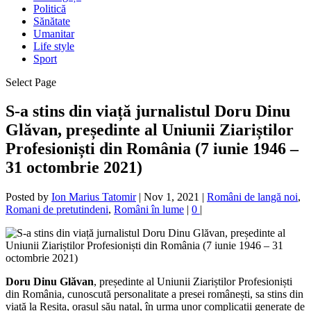
Politică
Sănătate
Umanitar
Life style
Sport
Select Page
S-a stins din viață jurnalistul Doru Dinu
Glăvan, președinte al Uniunii Ziariștilor
Profesioniști din România (7 iunie 1946 –
31 octombrie 2021)
Posted by
Ion Marius Tatomir
|
Nov 1, 2021
|
Români de langă noi
,
Romani de pretutindeni
,
Români în lume
|
0
|
Doru Dinu Glăvan
, președinte al Uniunii Ziariștilor Profesioniști
din România, cunoscută personalitate a presei românești, sa stins din
viață la Reșița, orașul său natal, în urma unor complicații generate de