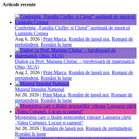
Articole recente
Conferința „Familia Cioflec și Clujul” susținută de istoricul
Luminița Cornea
Aug 6, 2026
|
Print Marca
,
Români de langă noi
,
Romani de
pretutindeni
,
Români în lume
Dialog cu Prof. Mariana Chiriac – (profesoară de matematică,
Ohio, SUA)
Aug 2, 2026
|
Print Marca
,
Români de langă noi
,
Romani de
pretutindeni
,
Români în lume
Muzeul Imnului Național
Jul 28, 2026
|
Print Marca
,
Români de langă noi
,
Romani de
pretutindeni
,
Români în lume
Moștenirea care o lăsăm generațiilor viitoare Lansarea cărții
„Valea Cuțignei. Locuri și oameni”
Jul 28, 2026
|
Români de langă noi
,
Romani de pretutindeni
,
Români în lume