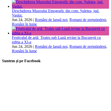
Deschiderea Muzeului Etnografic din com. Șuletea, jud.
Vaslui.
Jun 24, 2026
|
Români de langă noi
,
Romani de pretutindeni
,
Români în lume
Festivalul de artă Teatru sub Lună revine la București cu
ediția a XI-a
Jun 24, 2026
|
Români de langă noi
,
Romani de pretutindeni
,
Români în lume
Suntem și pe Facebook