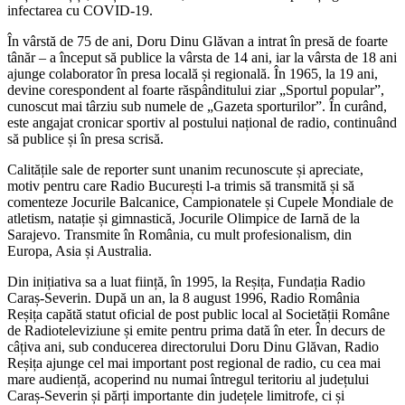
infectarea cu COVID-19.
În vârstă de 75 de ani, Doru Dinu Glăvan a intrat în presă de foarte
tânăr – a început să publice la vârsta de 14 ani, iar la vârsta de 18 ani
ajunge colaborator în presa locală și regională. În 1965, la 19 ani,
devine corespondent al foarte răspânditului ziar „Sportul popular”,
cunoscut mai târziu sub numele de „Gazeta sporturilor”. În curând,
este angajat cronicar sportiv al postului național de radio, continuând
să publice și în presa scrisă.
Calitățile sale de reporter sunt unanim recunoscute și apreciate,
motiv pentru care Radio București l-a trimis să transmită și să
comenteze Jocurile Balcanice, Campionatele și Cupele Mondiale de
atletism, natație și gimnastică, Jocurile Olimpice de Iarnă de la
Sarajevo. Transmite în România, cu mult profesionalism, din
Europa, Asia și Australia.
Din inițiativa sa a luat ființă, în 1995, la Reșița, Fundația Radio
Caraș-Severin. După un an, la 8 august 1996, Radio România
Reșița capătă statut oficial de post public local al Societății Române
de Radioteleviziune și emite pentru prima dată în eter. În decurs de
câțiva ani, sub conducerea directorului Doru Dinu Glăvan, Radio
Reșița ajunge cel mai important post regional de radio, cu cea mai
mare audiență, acoperind nu numai întregul teritoriu al județului
Caraș-Severin și părți importante din județele limitrofe, ci și