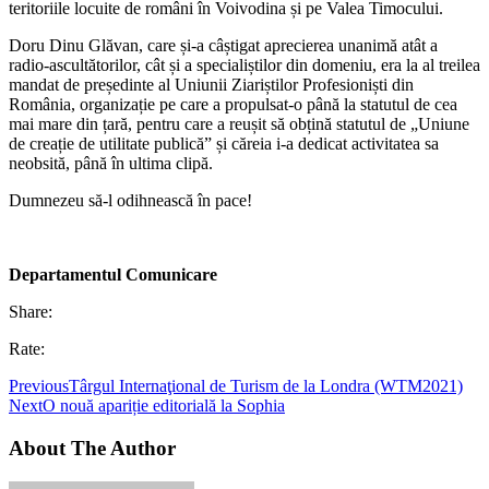
teritoriile locuite de români în Voivodina și pe Valea Timocului.
Doru Dinu Glăvan, care și-a câștigat aprecierea unanimă atât a
radio-ascultătorilor, cât și a specialiștilor din domeniu, era la al treilea
mandat de președinte al Uniunii Ziariștilor Profesioniști din
România, organizație pe care a propulsat-o până la statutul de cea
mai mare din țară, pentru care a reușit să obțină statutul de „Uniune
de creație de utilitate publică” și căreia i-a dedicat activitatea sa
neobsită, până în ultima clipă.
Dumnezeu să-l odihnească în pace!
Departamentul Comunicare
Share:
Rate:
Previous
Târgul Internaţional de Turism de la Londra (WTM2021)
Next
O nouă apariție editorială la Sophia
About The Author