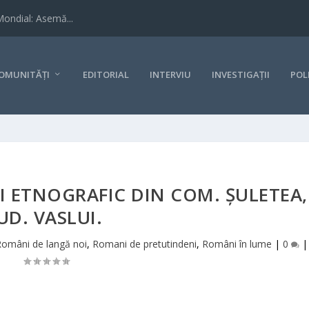
Mondial: Asemă...
OMUNITĂȚI
EDITORIAL
INTERVIU
INVESTIGAȚII
POL
 ETNOGRAFIC DIN COM. ȘULETEA,
UD. VASLUI.
Români de langă noi
,
Romani de pretutindeni
,
Români în lume
|
0
|