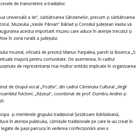
cesele de transmitere a tradițiilor.
iua Universală a Iei”, sărbătoarea Sânzienelor, precum și sărbătoarea
torul, Muzeului „Vasile Pârvan” Bârlad și Consiliul Județean Vaslui vă
inaugurarea acestui important muzeu care aduce în atenție trecutul și
ise în zona rurală a județului.
iului muzeal, oficiată de preotul Marius Parpalea, paroh la Biserica „Sf
irituală majoră pentru comunitate. De asemenea, în cadrul
susținute de reprezentanții mai multor entități implicate în organizarea
ut de Grupul vocal „Pozitiv”, din cadrul Căminului Cultural „Virgil
samblul folcloric „Răzeșii”, coordonat de prof. Dumitru Andrei și
ti.
rticipa și membrele grupului tradițional Șezătoare Bârlădeană,
e în atenția publicului, cămășile tradiționale pe care le-au creat în
legate de pașii parcurși în vederea confecționării unei ii.