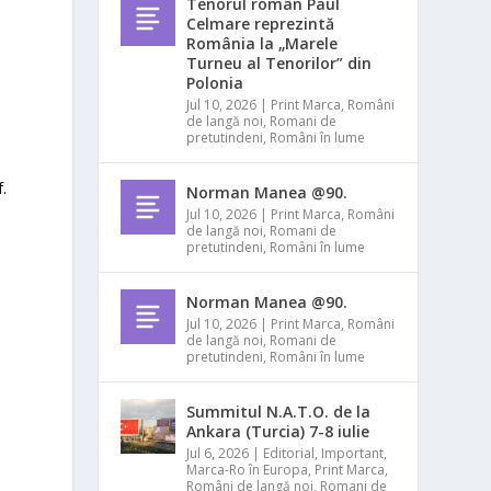
Tenorul român Paul
Celmare reprezintă
România la „Marele
Turneu al Tenorilor” din
Polonia
Jul 10, 2026
|
Print Marca
,
Români
de langă noi
,
Romani de
pretutindeni
,
Români în lume
.
Norman Manea @90.
Jul 10, 2026
|
Print Marca
,
Români
de langă noi
,
Romani de
pretutindeni
,
Români în lume
Norman Manea @90.
Jul 10, 2026
|
Print Marca
,
Români
de langă noi
,
Romani de
pretutindeni
,
Români în lume
Summitul N.A.T.O. de la
Ankara (Turcia) 7-8 iulie
Jul 6, 2026
|
Editorial
,
Important
,
Marca-Ro în Europa
,
Print Marca
,
Români de langă noi
,
Romani de