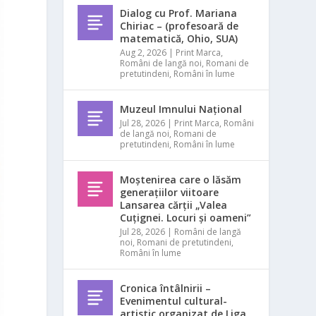
Dialog cu Prof. Mariana
Chiriac – (profesoară de
matematică, Ohio, SUA)
Aug 2, 2026
|
Print Marca
,
Români de langă noi
,
Romani de
pretutindeni
,
Români în lume
Muzeul Imnului Național
Jul 28, 2026
|
Print Marca
,
Români
de langă noi
,
Romani de
pretutindeni
,
Români în lume
Moștenirea care o lăsăm
generațiilor viitoare
Lansarea cărții „Valea
Cuțignei. Locuri și oameni”
Jul 28, 2026
|
Români de langă
noi
,
Romani de pretutindeni
,
Români în lume
Cronica întâlnirii –
Evenimentul cultural-
artistic organizat de Liga