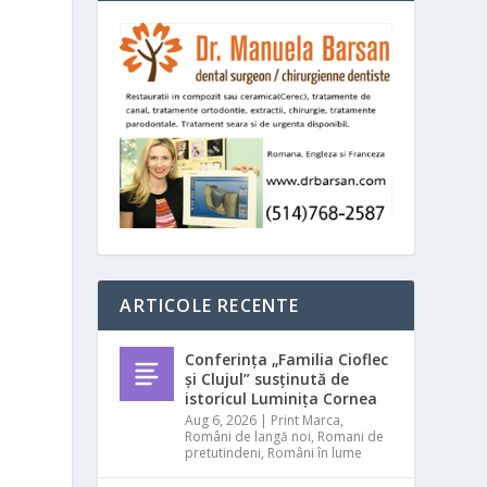
ARTICOLE RECENTE
Conferința „Familia Cioflec
și Clujul” susținută de
istoricul Luminița Cornea
Aug 6, 2026
|
Print Marca
,
Români de langă noi
,
Romani de
pretutindeni
,
Români în lume