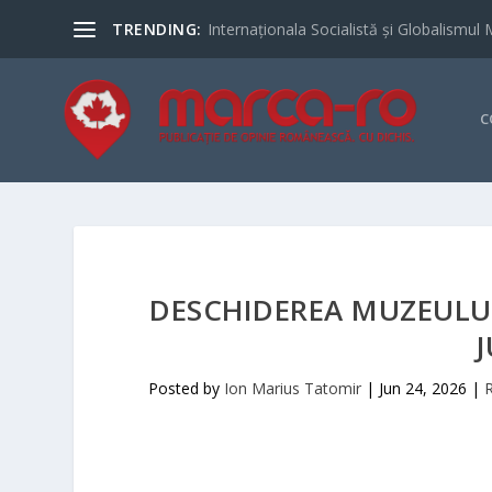
TRENDING:
Internaționala Socialistă și Globalismul 
C
DESCHIDEREA MUZEULUI
J
Posted by
Ion Marius Tatomir
|
Jun 24, 2026
|