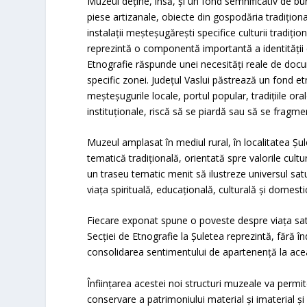
Muzeul deține, însă, și un fond semnificativ de bu
piese artizanale, obiecte din gospodăria tradițional
instalații meșteșugărești specifice culturii tradiți
reprezintă o componentă importantă a identității cu
Etnografie răspunde unei necesități reale de docume
specific zonei. Județul Vaslui păstrează un fond et
meșteșugurile locale, portul popular, tradițiile ora
instituționale, riscă să se piardă sau să se fragme
Muzeul amplasat în mediul rural, în localitatea Șul
tematică tradițională, orientată spre valorile cultu
un traseu tematic menit să ilustreze universul satul
viața spirituală, educațională, culturală și domesti
Fiecare exponat spune o poveste despre viața sat
Secției de Etnografie la Șuletea reprezintă, fără î
consolidarea sentimentului de apartenență la ac
Înființarea acestei noi structuri muzeale va permi
conservare a patrimoniului material și imaterial și 