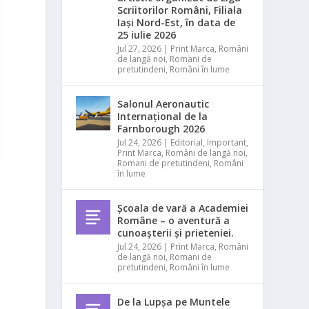
Scriitorilor Români, Filiala
Iași Nord-Est, în data de
25 iulie 2026
Jul 27, 2026
|
Print Marca
,
Români
de langă noi
,
Romani de
pretutindeni
,
Români în lume
Salonul Aeronautic
Internațional de la
Farnborough 2026
Jul 24, 2026
|
Editorial
,
Important
,
Print Marca
,
Români de langă noi
,
Romani de pretutindeni
,
Români
în lume
Școala de vară a Academiei
Române – o aventură a
cunoașterii și prieteniei.
e
Jul 24, 2026
|
Print Marca
,
Români
de langă noi
,
Romani de
pretutindeni
,
Români în lume
De la Lupșa pe Muntele