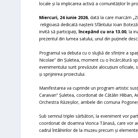
locale și la implicarea activă a comunităților în pro
Miercuri, 24 iunie
2026
, dată la care marcăm „Z
religioasă dedicată nașterii Sfântului Ioan Boteză
invită să participați,
începând cu ora 13.00
, la 
prezentul din lumea satului, unul din puținele desch
Programul va debuta cu o slujbă de sfințire a spaț
Nicolae” din Șuletea, moment cu o încărcătură sp
evenimentului sunt prevăzute alocuțiuni oficiale, 
și sprijinirea proiectului.
Manifestarea va cuprinde un program artistic susțin
Caraivan” Șuletea, coordonat de Cătălin Hliban, An
Orchestra Răzeșilor, ambele din comuna Pogoneș
Sub semnul triplei sărbători, la eveniment vor pa
coordonat de doamna Viorica Tănasă, care vor aduc
cadrul întâlnirilor de la muzeu precum și elemente 