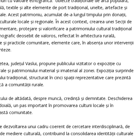
nuri cu valoare etnografică: obiecte tradiționale de artă populară,
ă, textile și alte elemente de port tradițional, unelte, artefacte și
onale. Acest patrimoniu, acumulat de-a lungul timpului prin donații,
lturale locale și regionale. În acest context, crearea unei Secții de
ntare, protejare și valorificare a patrimoniului cultural tradițional
nografic deosebit de valoros, reflectat în arhitectura rurală,
le și practicile comunitare, elemente care, în absența unor intervenții
nteze.
etea, județul Vaslui, propune publicului vizitator o expoziție cu
rale și patrimoniului material și imaterial al zonei. Expoziția surprinde
ui tradițional, structurat în cinci spații reprezentative care prezintă
că a comunității rurale.
ului de altădată, despre muncă, credință și demnitate. Deschiderea
ndoială, un pas important în promovarea culturii locale și în
eastă comunitate.
te dezvoltarea unui cadru coerent de cercetare interdisciplinară, de
de mediere culturală, contribuind la consolidarea identității culturale