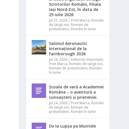
Scriitorilor Români, Filiala
Iași Nord-Est, în data de
25 iulie 2026
Jul 27, 2026
|
Print Marca
,
Români
de langă noi
,
Romani de
pretutindeni
,
Români în lume
Salonul Aeronautic
Internațional de la
Farnborough 2026
Jul 24, 2026
|
Editorial
,
Important
,
Print Marca
,
Români de langă noi
,
Romani de pretutindeni
,
Români
în lume
Școala de vară a Academiei
Române – o aventură a
cunoașterii și prieteniei.
Jul 24, 2026
|
Print Marca
,
Români
de langă noi
,
Romani de
pretutindeni
,
Români în lume
De la Lupșa pe Muntele