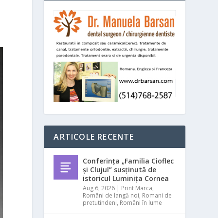
ARTICOLE RECENTE
Conferința „Familia Cioflec
și Clujul” susținută de
istoricul Luminița Cornea
Aug 6, 2026
|
Print Marca
,
Români de langă noi
,
Romani de
pretutindeni
,
Români în lume