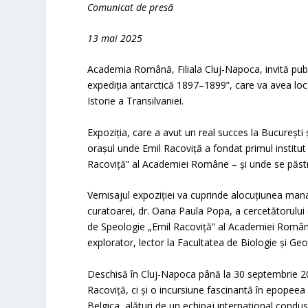
Comunicat de presă
13 mai 2025
Academia Română, Filiala Cluj-Napoca, invită publi
expediția antarctică 1897–1899”, care va avea loc 
Istorie a Transilvaniei.
Expoziția, care a avut un real succes la București 
orașul unde Emil Racoviță a fondat primul institut
Racoviță” al Academiei Române – și unde se păstre
Vernisajul expoziției va cuprinde alocuțiunea mana
curatoarei, dr. Oana Paula Popa, a cercetătorului 
de Speologie „Emil Racoviță” al Academiei Române, 
explorator, lector la Facultatea de Biologie și Geo
Deschisă în Cluj-Napoca până la 30 septembrie 202
Racoviță, ci și o incursiune fascinantă în epopeea p
Belgica, alături de un echipaj internațional condus