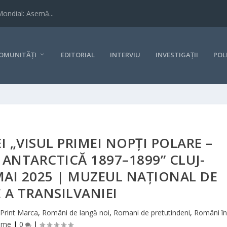
Mondial: Asemă...
OMUNITĂȚI
EDITORIAL
INTERVIU
INVESTIGAȚII
POL
I „VISUL PRIMEI NOPȚI POLARE –
A ANTARCTICĂ 1897–1899” CLUJ-
 MAI 2025 | MUZEUL NAȚIONAL DE
E A TRANSILVANIEI
Print Marca
,
Români de langă noi
,
Romani de pretutindeni
,
Români în
ume
|
0
|