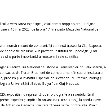
cul la vernisarea expoziției „Visul primei nopți polare – Belgica –
vineri, 16 mai 2025, de la ora 17, în incinta Muzeului Național de
și un număr record de vizitatori, își continuă traseul la Cluj-Napoca,
 de speologie din lume – în prezent, Institutul de Speologie „Emil
ază o parte importantă a moștenirii sale științifice.
gerului Muzeului Național de Istorie a Transilvaniei, dr. Felix Marcu, a
consacrat dr. Traian Brad, șef de compartiment în cadrul Institutului
precum și a invitatului special, dr. Alexandru N. Stermin, biolog și
logie a Universității „Babeș-Bolyai” din Cluj-Napoca.
5, expoziția nu reprezintă doar o biografie a savantului Emil
rimei expediții științifice în Antarctica (1897–1899), la bordul navei
 de Adrien de Gerlache, din care făceau parte, printre alții, Roald