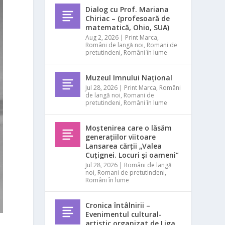
Dialog cu Prof. Mariana
Chiriac – (profesoară de
matematică, Ohio, SUA)
Aug 2, 2026
|
Print Marca
,
Români de langă noi
,
Romani de
pretutindeni
,
Români în lume
Muzeul Imnului Național
Jul 28, 2026
|
Print Marca
,
Români
de langă noi
,
Romani de
pretutindeni
,
Români în lume
Moștenirea care o lăsăm
generațiilor viitoare
Lansarea cărții „Valea
Cuțignei. Locuri și oameni”
Jul 28, 2026
|
Români de langă
noi
,
Romani de pretutindeni
,
Români în lume
Cronica întâlnirii –
Evenimentul cultural-
artistic organizat de Liga