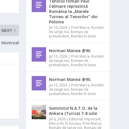
Tenorul român Paul
Celmare reprezintă
România la „Marele
Turneu al Tenorilor” din
Polonia
Jul 10, 2026
|
Print Marca
,
Români
NEXT
de langă noi
,
Romani de
pretutindeni
,
Români în lume
n Montreal!
Norman Manea @90.
Jul 10, 2026
|
Print Marca
,
Români
de langă noi
,
Romani de
pretutindeni
,
Români în lume
Norman Manea @90.
Jul 10, 2026
|
Print Marca
,
Români
de langă noi
,
Romani de
pretutindeni
,
Români în lume
Summitul N.A.T.O. de la
Ankara (Turcia) 7-8 iulie
Jul 6, 2026
|
Editorial
,
Important
,
Marca-Ro în Europa
,
Print Marca
,
Români de langă noi
,
Romani de