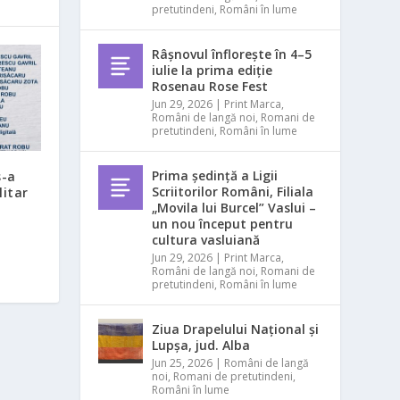
pretutindeni
,
Români în lume
Râșnovul înflorește în 4–5
iulie la prima ediție
Rosenau Rose Fest
Jun 29, 2026
|
Print Marca
,
Români de langă noi
,
Romani de
pretutindeni
,
Români în lume
Prima ședință a Ligii
s-a
Scriitorilor Români, Filiala
litar
„Movila lui Burcel” Vaslui –
un nou început pentru
cultura vasluiană
Jun 29, 2026
|
Print Marca
,
Români de langă noi
,
Romani de
pretutindeni
,
Români în lume
Ziua Drapelului Național și
Lupșa, jud. Alba
Jun 25, 2026
|
Români de langă
noi
,
Romani de pretutindeni
,
Români în lume