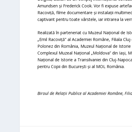
Amundsen și Frederick Cook. Vor fi expuse artefac
Racoviță, filme documentare și instalații multimedi
captivant pentru toate vârstele, iar intrarea la vern
Realizată în parteneriat cu Muzeul Național de Ist
„Emil Racoviță” al Academiei Române, Filiala Cluj
Polonez din România, Muzeul Național de Istorie 
Complexul Muzeal Național „Moldova” din Iași, Muz
Național de Istorie a Transilvaniei din Cluj-Napoca
pentru Copii din București și al MOL România.
Biroul de Relații Publice al Academiei Române, Fili