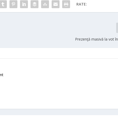
RATE:
Prezenţă masivă la vot î
nt