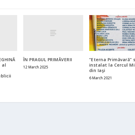
NEGHINĂ
ÎN PRAGUL PRIMĂVERII
“Eterna Primăvară” 
 al
instalat la Cercul Mi
12 March 2025
din Iaşi
licii
6 March 2021