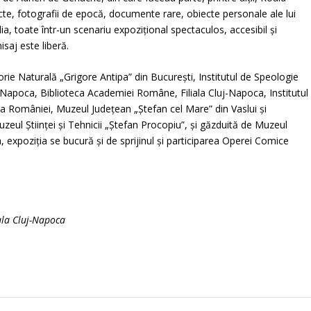
te, fotografii de epocă, documente rare, obiecte personale ale lui
a, toate într-un scenariu expozițional spectaculos, accesibil și
isaj este liberă.
orie Naturală „Grigore Antipa” din București, Institutul de Speologie
-Napoca, Biblioteca Academiei Române, Filiala Cluj-Napoca, Institutul
a României, Muzeul Județean „Ștefan cel Mare” din Vaslui și
eul Științei și Tehnicii „Ștefan Procopiu”, și găzduită de Muzeul
, expoziția se bucură și de sprijinul și participarea Operei Comice
ala Cluj-Napoca