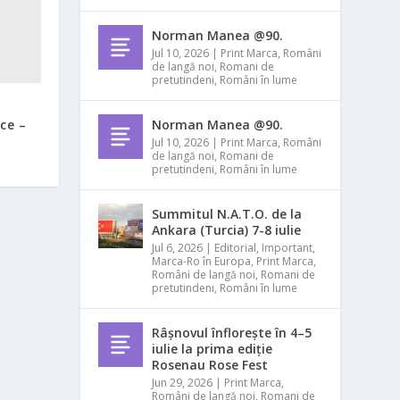
Norman Manea @90.
Jul 10, 2026
|
Print Marca
,
Români
de langă noi
,
Romani de
pretutindeni
,
Români în lume
Norman Manea @90.
ice –
Jul 10, 2026
|
Print Marca
,
Români
de langă noi
,
Romani de
pretutindeni
,
Români în lume
Summitul N.A.T.O. de la
Ankara (Turcia) 7-8 iulie
Jul 6, 2026
|
Editorial
,
Important
,
Marca-Ro în Europa
,
Print Marca
,
Români de langă noi
,
Romani de
pretutindeni
,
Români în lume
Râșnovul înflorește în 4–5
iulie la prima ediție
Rosenau Rose Fest
Jun 29, 2026
|
Print Marca
,
Români de langă noi
,
Romani de