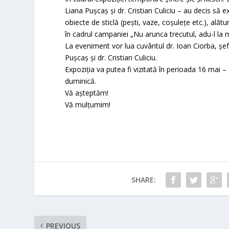
Liana Pușcaș și dr. Cristian Culiciu – au decis să e
obiecte de sticlă (pești, vaze, coșulețe etc.), alăt
în cadrul campaniei „Nu arunca trecutul, adu-l l
La eveniment vor lua cuvântul dr. Ioan Ciorba, șefu
Pușcaș și dr. Cristian Culiciu.
Expoziția va putea fi vizitată în perioada 16 mai 
duminică.
Vă așteptăm!
Vă mulțumim!
SHARE:
PREVIOUS