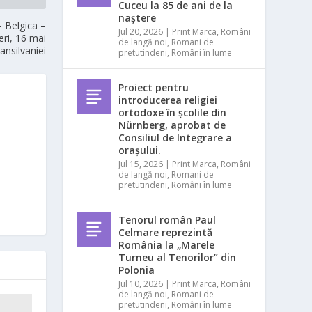
Cuceu la 85 de ani de la
naștere
– Belgica –
Jul 20, 2026
|
Print Marca
,
Români
eri, 16 mai
de langă noi
,
Romani de
ansilvaniei
pretutindeni
,
Români în lume
Proiect pentru
introducerea religiei
ortodoxe în școlile din
Nürnberg, aprobat de
Consiliul de Integrare a
orașului.
Jul 15, 2026
|
Print Marca
,
Români
de langă noi
,
Romani de
pretutindeni
,
Români în lume
Tenorul român Paul
Celmare reprezintă
România la „Marele
Turneu al Tenorilor” din
Polonia
Jul 10, 2026
|
Print Marca
,
Români
de langă noi
,
Romani de
pretutindeni
,
Români în lume