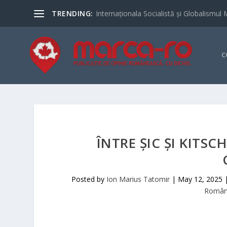
TRENDING:
Internaționala Socialistă și Globalismul 
C
ÎNTRE ȘIC ȘI KITSC
Posted by
Ion Marius Tatomir
|
May 12, 2025
Români