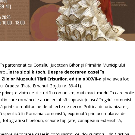
n parteneriat cu Consiliul Județean Bihor și Primăria Municipiului
are
„Între șic și kitsch. Despre decorarea casei în
l
Zilelor Muzeului Țării Crișurilor, ediția a XXVII-a
și va avea loc
lui Oradea (Piața Emanuil Gojdu nr. 39-41).
re privește viața de zi cu zi în comunism, mai exact modul în care noile
ilul în care româncele au încercat să supraviețuiască în griul comunist,
ă printr-o multitudine de obiecte de decor. Politica de urbanizare și
ră specifică în România comunistă, exprimată prin acumularea de
, fotografii și bibelouri, scaune tapițate, canapeaua extensibilă,
. Despre decorarea casei în comunism”, cei doi curatori – dr. Cristina