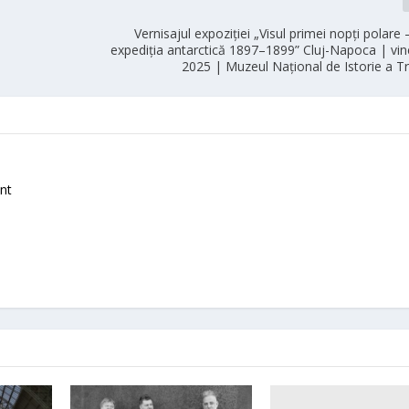
Vernisajul expoziției „Visul primei nopți polare 
expediția antarctică 1897–1899” Cluj-Napoca | vin
2025 | Muzeul Național de Istorie a Tr
nt