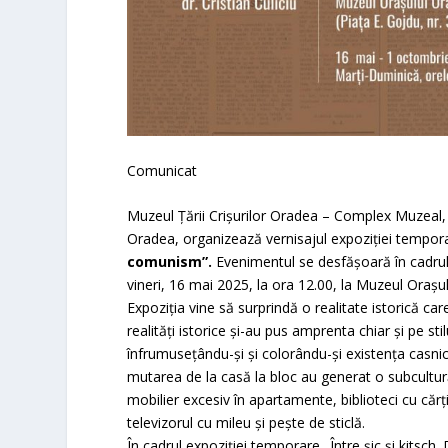
Comunicat
Muzeul Țării Crișurilor Oradea – Complex Muzeal, î
Oradea, organizează vernisajul expoziției tempor
comunism”.
Evenimentul se desfășoară în cadru
vineri, 16 mai 2025, la ora 12.00, la Muzeul Orașu
Expoziția vine să surprindă o realitate istorică ca
realități istorice și-au pus amprenta chiar și pe st
înfrumusețându-și și colorându-și existența casnic
mutarea de la casă la bloc au generat o subcultu
mobilier excesiv în apartamente, biblioteci cu cărți
televizorul cu mileu și pește de sticlă.
În cadrul expoziției temporare „Între șic și kitsch