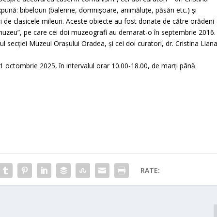
xpună: bibelouri (balerine, domnișoare, animăluțe, păsări etc.) și
uri de clasicele mileuri. Aceste obiecte au fost donate de către orădeni
a muzeu”, pe care cei doi muzeografi au demarat-o în septembrie 2016.
l secției Muzeul Orașului Oradea, și cei doi curatori, dr. Cristina Lian
– 1 octombrie 2025, în intervalul orar 10.00-18.00, de marți până
RATE: