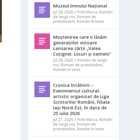
Muzeul Imnului Național
Jul 28, 2026
|
Print Marca
,
Români
de langă noi
,
Romani de
pretutindeni
,
Români în lume
Moștenirea care o lăsăm
generațiilor viitoare
Lansarea cărții „Valea
Cuțignei. Locuri și oameni”
Jul 28, 2026
|
Români de langă
noi
,
Romani de pretutindeni
,
Români în lume
Cronica întâlnirii –
Evenimentul cultural-
artistic organizat de Liga
Scriitorilor Români, Filiala
Iași Nord-Est, în data de
25 iulie 2026
Jul 27, 2026
|
Print Marca
,
Români
de langă noi
,
Romani de
pretutindeni
,
Români în lume