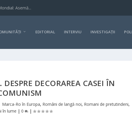
Mondial: Asemă...
OMUNITĂȚI
EDITORIAL
INTERVIU
INVESTIGAȚII
POL
H. DESPRE DECORAREA CASEI ÎN
COMUNISM
|
Marca-Ro în Europa
,
Români de langă noi
,
Romani de pretutindeni
,
 în lume
|
0
|