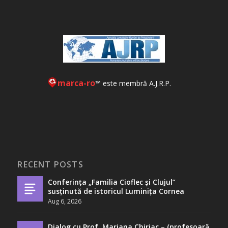
marca-ro
™ este membră A.J.R.P.
RECENT POSTS
Conferința „Familia Cioflec și Clujul”
susținută de istoricul Luminița Cornea
Aug 6, 2026
Dialog cu Prof. Mariana Chiriac – (profesoară