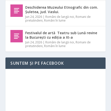
Deschiderea Muzeului Etnografic din com.
Șuletea, jud. Vaslui.
Jun 24, 2026
|
Români de langă noi
,
Romani de
pretutindeni
,
Români în lume
Festivalul de artă Teatru sub Lună revine
la București cu ediția a XI-a
Jun 24, 2026
|
Români de langă noi
,
Romani de
pretutindeni
,
Români în lume
SUNTEM ȘI PE FACEBOOK