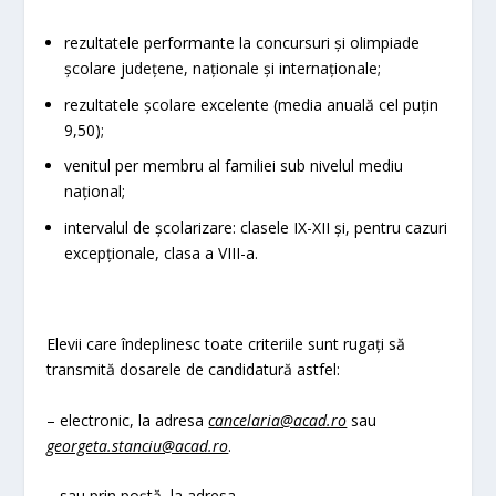
rezultatele performante la concursuri și olimpiade
școlare județene, naționale și internaționale;
rezultatele școlare excelente (media anuală cel puțin
9,50);
venitul per membru al familiei sub nivelul mediu
național;
intervalul de școlarizare: clasele IX-XII și, pentru cazuri
excepționale, clasa a VIII-a.
Elevii care îndeplinesc toate criteriile sunt rugați să
transmită dosarele de candidatură astfel:
– electronic, la adresa
cancelaria@acad.ro
sau
georgeta.stanciu@acad.ro
.
– sau prin poștă, la adresa