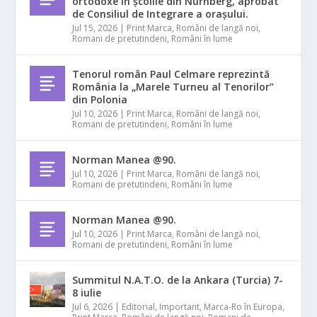
ortodoxe în școlile din Nürnberg, aprobat
de Consiliul de Integrare a orașului.
Jul 15, 2026
|
Print Marca
,
Români de langă noi
,
Romani de pretutindeni
,
Români în lume
Tenorul român Paul Celmare reprezintă
România la „Marele Turneu al Tenorilor”
din Polonia
Jul 10, 2026
|
Print Marca
,
Români de langă noi
,
Romani de pretutindeni
,
Români în lume
Norman Manea @90.
Jul 10, 2026
|
Print Marca
,
Români de langă noi
,
Romani de pretutindeni
,
Români în lume
Norman Manea @90.
Jul 10, 2026
|
Print Marca
,
Români de langă noi
,
Romani de pretutindeni
,
Români în lume
Summitul N.A.T.O. de la Ankara (Turcia) 7-
8 iulie
Jul 6, 2026
|
Editorial
,
Important
,
Marca-Ro în Europa
,