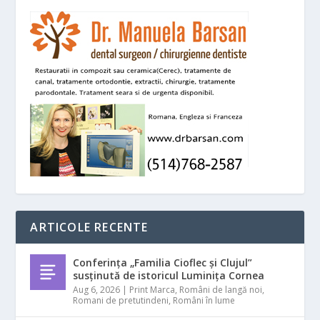
ARTICOLE RECENTE
Conferința „Familia Cioflec și Clujul”
susținută de istoricul Luminița Cornea
Aug 6, 2026
|
Print Marca
,
Români de langă noi
,
Romani de pretutindeni
,
Români în lume