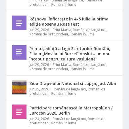
Print Marca
,
Români de langă noi
,
Romani de
pretutindeni
,
Români în lume
Râșnovul înflorește în 4–5 iulie la prima
ediție Rosenau Rose Fest
Jun 29, 2026
|
Print Marca
,
Români de langă noi
,
Romani de pretutindeni
,
Români în lume
Prima ședință a Ligii Scriitorilor Români,
Filiala „Movila lui Burcel” Vaslui – un nou
început pentru cultura vasluiană
Jun 29, 2026
|
Print Marca
,
Români de langă noi
,
Romani de pretutindeni
,
Români în lume
Ziua Drapelului Național și Lupșa, jud. Alba
Jun 25, 2026
|
Români de langă noi
,
Romani de
pretutindeni
,
Români în lume
Participare românească la MetropolCon /
Eurocon 2026, Berlin
Jun 24, 2026
|
Români de langă noi
,
Romani de
pretutindeni
,
Români în lume