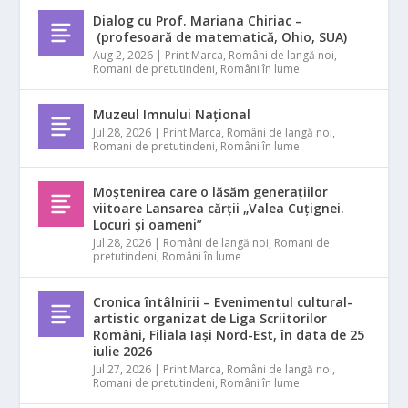
Dialog cu Prof. Mariana Chiriac –
(profesoară de matematică, Ohio, SUA)
Aug 2, 2026
|
Print Marca
,
Români de langă noi
,
Romani de pretutindeni
,
Români în lume
Muzeul Imnului Național
Jul 28, 2026
|
Print Marca
,
Români de langă noi
,
Romani de pretutindeni
,
Români în lume
Moștenirea care o lăsăm generațiilor
viitoare Lansarea cărții „Valea Cuțignei.
Locuri și oameni”
Jul 28, 2026
|
Români de langă noi
,
Romani de
pretutindeni
,
Români în lume
Cronica întâlnirii – Evenimentul cultural-
artistic organizat de Liga Scriitorilor
Români, Filiala Iași Nord-Est, în data de 25
iulie 2026
Jul 27, 2026
|
Print Marca
,
Români de langă noi
,
Romani de pretutindeni
,
Români în lume