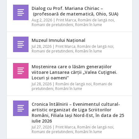
Dialog cu Prof. Mariana Chiriac –
(profesoară de matematică, Ohio, SUA)
Aug 2, 2026
|
Print Marca
,
Români de langă noi
,
Romani de pretutindeni
,
Români în lume
Muzeul Imnului Național
Jul 28, 2026
|
Print Marca
,
Români de langă noi
,
Romani de pretutindeni
,
Români în lume
Moștenirea care o lăsăm generațiilor
viitoare Lansarea cărții „Valea Cuțignei.
Locuri și oameni”
Jul 28, 2026
|
Români de langă noi
,
Romani de
pretutindeni
,
Români în lume
Cronica întâlnirii – Evenimentul cultural-
artistic organizat de Liga Scriitorilor
Români, Filiala Iași Nord-Est, în data de 25
iulie 2026
Jul 27, 2026
|
Print Marca
,
Români de langă noi
,
Romani de pretutindeni
,
Români în lume