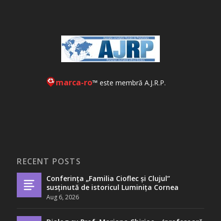
marca-ro
™ este membră A.J.R.P.
RECENT POSTS
Conferința „Familia Cioflec și Clujul”
susținută de istoricul Luminița Cornea
Aug 6, 2026