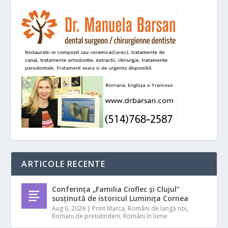
ARTICOLE RECENTE
Conferința „Familia Cioflec și Clujul”
susținută de istoricul Luminița Cornea
Aug 6, 2026
|
Print Marca
,
Români de langă noi
,
Romani de pretutindeni
,
Români în lume