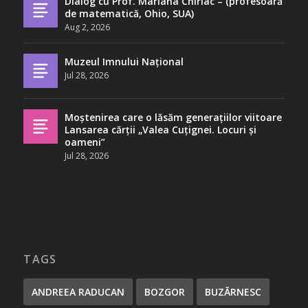
Dialog cu Prof. Mariana Chiriac – (profesoară
de matematică, Ohio, SUA)
Aug 2, 2026
Muzeul Imnului Național
Jul 28, 2026
Moștenirea care o lăsăm generațiilor viitoare
Lansarea cărții „Valea Cuțignei. Locuri și
oameni”
Jul 28, 2026
TAGS
ANDREEA RADUCAN
BOZGOR
BUZĂRNESC