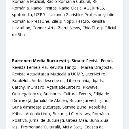
România Muzical, Radio România Cultural, RFI
România, Radio Trinitas, Radio Clasic, AGERPRES,
spotmedia, UZPR – Uniunea Ziariștilor Profesioniști din
România, PressOne, Zile și Nopți, Fest.ro, Revista
Leviathan, ConnectArts, Ziarul News, Chic-Elite și Oficiul
de Știri
Parteneri Media București și Sinaia
: Revista Femeia,
Revista Femeia Azi, Revista Tango – Marea Dragoste,
Revista Actualitatea Muzicală a UCMR, LiterNet.ro,
BookHub, Verbs describe us, Literomania, Iqads,
Catchy, InOras.ro, AgentiadeCarte.ro, PRwave,
Onlinegallery.ro, Bucharest Cultural Events, Ediția de
Dimineață, Jurnalul de Afaceri, Bucureștii vechi și noi,
Bună dimineața București, Semne Bune, Republika
Kritica, Autentici.info, București City News, România
Pozitivă, Jurnal de București, Urbea Mea, Bună Ziua
Iași, Promenada Culturală, Aici a Stat, Ceașca de