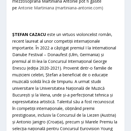
mezzosoprana Martiniana Antonie pot fi găsite
pe
Antonie Martiniana (martiniana-antonie.com)
Ș
TEFAN CAZACU
este un virtuos violoncelist român,
recent laureat al unor competiții internaționale
importante. În 2022 a câștigat premiul I la International
Danube Festival – Donaufest (Ulm, Germania) și
premiul al III-lea la Concursul Internațional George
Enescu (ediția 2020-2021). Provenit dintr-o familie de
muzicieni celebri, Ștefan a beneficiat de o educație
muzicală solidă încă de timpuriu. A urmat studii
universitare la Universitatea Națională de Muzică
București și la Viena, unde și-a perfecționat tehnica și
expresivitatea artistică. Talentul său a fost recunoscut
în competiții internaționale, obținând premii
prestigioase, inclusiv la Concursul de la Liezen (Austria)
și Antonio Janigro (Croația), precum și Marele Premiu la
selecția națională pentru Concursul Eurovision Young