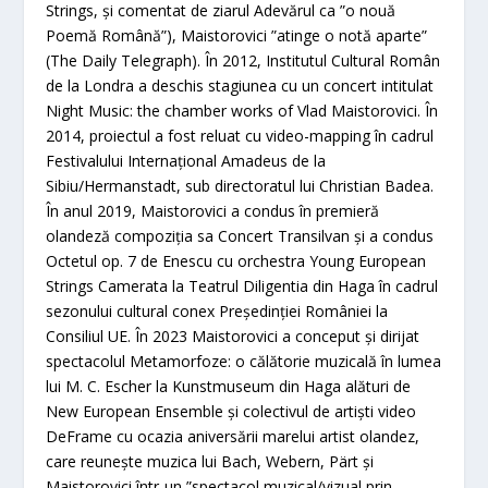
Strings, și comentat de ziarul Adevărul ca ”o nouă
Poemă Română”), Maistorovici ”atinge o notă aparte”
(The Daily Telegraph). În 2012, Institutul Cultural Român
de la Londra a deschis stagiunea cu un concert intitulat
Night Music: the chamber works of Vlad Maistorovici. În
2014, proiectul a fost reluat cu video-mapping în cadrul
Festivalului Internațional Amadeus de la
Sibiu/Hermanstadt, sub directoratul lui Christian Badea.
În anul 2019, Maistorovici a condus în premieră
olandeză compoziția sa Concert Transilvan și a condus
Octetul op. 7 de Enescu cu orchestra Young European
Strings Camerata la Teatrul Diligentia din Haga în cadrul
sezonului cultural conex Președinției României la
Consiliul UE. În 2023 Maistorovici a conceput și dirijat
spectacolul Metamorfoze: o călătorie muzicală în lumea
lui M. C. Escher la Kunstmuseum din Haga alături de
New European Ensemble și colectivul de artiști video
DeFrame cu ocazia aniversării marelui artist olandez,
care reunește muzica lui Bach, Webern, Pärt și
Maistorovici într-un ”spectacol muzical/vizual prin