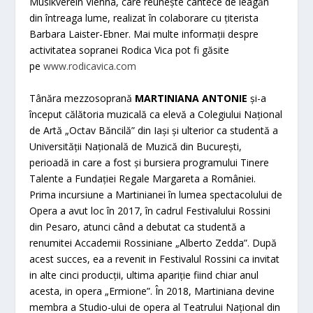
Musikverein Vienna, care reunește cântece de leagăn
din întreaga lume, realizat în colaborare cu țiterista
Barbara Laister-Ebner. Mai multe informații despre
activitatea sopranei Rodica Vica pot fi găsite
pe
www.rodicavica.com
Tânăra mezzosoprană
MARTINIANA ANTONIE
și-a
început călătoria muzicală ca elevă a Colegiului Național
de Artă „Octav Băncilă” din Iași și ulterior ca studentă a
Universității Națională de Muzică din București,
perioadă in care a fost și bursiera programului Tinere
Talente a Fundației Regale Margareta a României.
Prima incursiune a Martinianei în lumea spectacolului de
Opera a avut loc în 2017, în cadrul Festivalului Rossini
din Pesaro, atunci când a debutat ca studentă a
renumitei Accademii Rossiniane „Alberto Zedda”. După
acest succes, ea a revenit in Festivalul Rossini ca invitat
in alte cinci producții, ultima apariție fiind chiar anul
acesta, in opera „Ermione”. În 2018, Martiniana devine
membra a Studio-ului de opera al Teatrului Național din