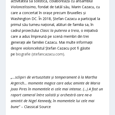
activitatea sa solistică, colaborează cu ansamblul
Violoncelissimo
, fondat de tatăl său, Marin Cazacu, cu
care a concertat în orașe precum Bruxelles și
Washington DC. În 2018, Ștefan Cazacu a participat la
primul său turneu național, alături de familia sa, în
cadrul proiectului
Clasic la puterea a treia
, o inițiativă
care a adus împreună pe scenă membri din trei
generații ale familiei Cazacu. Mai multe informații
despre violoncelistul Ștefan Cazacu pot fi găsite
pe
biografie (stefancazacu.com)
.
„…sclipiri de virtuozitate și temperament à la Martha
Argerich… momente magice care aduc aminte de Maria
Joao Pires în momentele ei cele mai intense. (…) A fost un
raport cameral între solistă și orchestră care ne-a
amintit de Nigel Kennedy, în momentele lui cele mai
bune”
– Classical Source