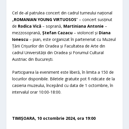
Cel de-al patrulea concert din cadrul turneului național
„
ROMANIAN YOUNG VIRTUOSOS
” – concert susținut
de
Rodica Vică
– soprană,
Martiniana Antonie
–
mezzosoprană,
Ș
tefan Cazacu
– violoncel și
Diana
Ionescu
– pian, este organizat în parteneriat cu Muzeul
Țării Crișurilor din Oradea și Facultatea de Arte din
cadrul Universității din Oradea și Forumul Cultural
Austriac din București.
Participarea la eveniment este liberă, în limita a 150 de
locurilor disponibile. Biletele gratuite pot fi ridicate de la
casieria muzeului, începând cu data de 1 octombrie, în
intervalul orar 10:00-18:00.
TIMIȘOARA, 10 octombrie 2024, ora 19:00