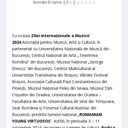
Români în lume
|
0
|
Cu ocazia
Zilei Internaționale a Muzicii
2024
Asociația pentru Muzică, Artă și Cultură, în
parteneriat cu Universitatea Națională de Muzică din
București, Centrul Național de Artă „Tinerimea
Română” din București, Muzeul Național „George
Enescu” din București, Centrul Multicultural al
Universității Transilvania din Brașov, Vibrate Festival
Brașov, Asociația Culturală Paul Constantinescu din
Ploiești, Muzeul Național Peleș din Sinaia, Muzeul Țării
Crișurilor din Oradea, Universitatea din Oradea –
Facultatea de Arte, Universitatea de Vest din Timișoara,
Seat România și Forumul Cultural Austriac din
București, prezintă turneul național „
ROMANIAN
YOUNG VIRTUOSOS
”. Astfel, în perioada 3 – 11
octombrie 2024, muzicieni și oameni de cultură:
Rodica