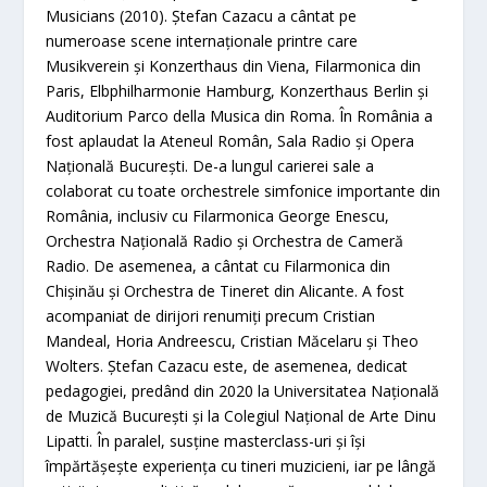
Musicians (2010). Ștefan Cazacu a cântat pe
numeroase scene internaționale printre care
Musikverein și Konzerthaus din Viena, Filarmonica din
Paris, Elbphilharmonie Hamburg, Konzerthaus Berlin și
Auditorium Parco della Musica din Roma. În România a
fost aplaudat la Ateneul Român, Sala Radio și Opera
Națională București. De-a lungul carierei sale a
colaborat cu toate orchestrele simfonice importante din
România, inclusiv cu Filarmonica George Enescu,
Orchestra Națională Radio și Orchestra de Cameră
Radio. De asemenea, a cântat cu Filarmonica din
Chișinău și Orchestra de Tineret din Alicante. A fost
acompaniat de dirijori renumiți precum Cristian
Mandeal, Horia Andreescu, Cristian Măcelaru și Theo
Wolters. Ștefan Cazacu este, de asemenea, dedicat
pedagogiei, predând din 2020 la Universitatea Națională
de Muzică București și la Colegiul Național de Arte Dinu
Lipatti. În paralel, susține masterclass-uri și își
împărtășește experiența cu tineri muzicieni, iar pe lângă