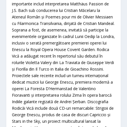
importante includ interpretarea Matthäus Passion de
J.S. Bach sub conducerea lui Cristian Măcelaru la
Ateneul Român și Poemes pour mi de Olivier Messiaen
cu Filarmonica Transilvania, dirijată de Cristian Mandeal.
Soprana a fost, de asemenea, invitată să participe la
evenimentele organizate în cadrul Lunii Oedip la Londra,
inclusiv o serată premergătoare premierei operei lui
Enescu la Royal Opera House Covent Garden. Rodica
Vică a adăugat recent în repertoriul său debutul în
rolurile Violetta Valery din La Traviata de Giuseppe Verdi
și Fiorilla din Il Turco in Italia de Gioachino Rossini.
Proiectele sale recente includ un turneu internațional
dedicat muzicii lui George Enescu, premiera modernă a
operei La Foresta D’Hermanstad de Valentino
Fioravanti și interpretarea rolului Zima în opera barocă
Indiile galante regizată de Andrei Șerban. Discografia
Rodicăi Vică include două CD-uri remarcabile: Strigoii de
George Enescu, produs de casa de discuri Capriccio și
Stars in the Sky, un proiect multicultural lansat la