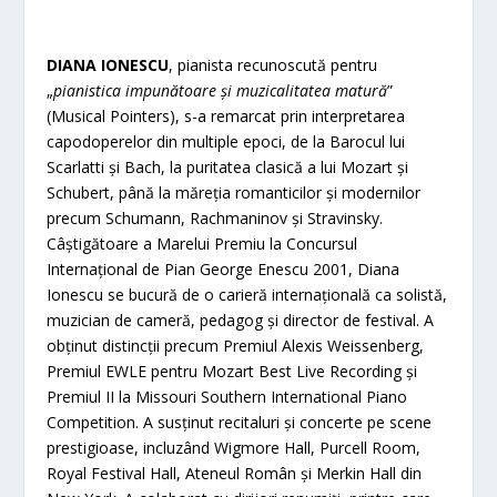
DIANA IONESCU
, pianista recunoscută pentru
„
pianistica impunătoare și muzicalitatea matură
”
(Musical Pointers), s-a remarcat prin interpretarea
capodoperelor din multiple epoci, de la Barocul lui
Scarlatti și Bach, la puritatea clasică a lui Mozart și
Schubert, până la măreția romanticilor și modernilor
precum Schumann, Rachmaninov și Stravinsky.
Câștigătoare a Marelui Premiu la Concursul
Internațional de Pian George Enescu 2001, Diana
Ionescu se bucură de o carieră internațională ca solistă,
muzician de cameră, pedagog și director de festival. A
obținut distincții precum Premiul Alexis Weissenberg,
Premiul EWLE pentru Mozart Best Live Recording și
Premiul II la Missouri Southern International Piano
Competition. A susținut recitaluri și concerte pe scene
prestigioase, incluzând Wigmore Hall, Purcell Room,
Royal Festival Hall, Ateneul Român și Merkin Hall din