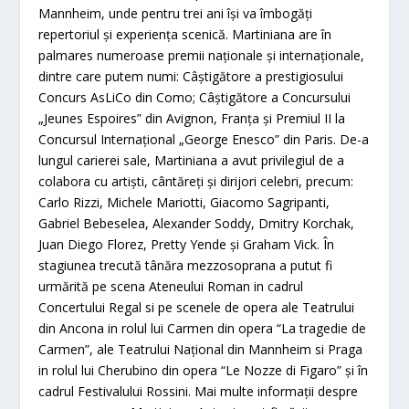
Mannheim, unde pentru trei ani își va îmbogăți
repertoriul și experiența scenică. Martiniana are în
palmares numeroase premii naționale și internaționale,
dintre care putem numi: Câștigătore a prestigiosului
Concurs AsLiCo din Como; Câștigătore a Concursului
„Jeunes Espoires” din Avignon, Franța și Premiul II la
Concursul Internațional „George Enesco” din Paris. De-a
lungul carierei sale, Martiniana a avut privilegiul de a
colabora cu artiști, cântăreți și dirijori celebri, precum:
Carlo Rizzi, Michele Mariotti, Giacomo Sagripanti,
Gabriel Bebeselea, Alexander Soddy, Dmitry Korchak,
Juan Diego Florez, Pretty Yende și Graham Vick. În
stagiunea trecută tânăra mezzosoprana a putut fi
urmărită pe scena Ateneului Roman in cadrul
Concertului Regal si pe scenele de opera ale Teatrului
din Ancona in rolul lui Carmen din opera “La tragedie de
Carmen”, ale Teatrului Național din Mannheim si Praga
in rolul lui Cherubino din opera “Le Nozze di Figaro” și în
cadrul Festivalului Rossini. Mai multe informații despre