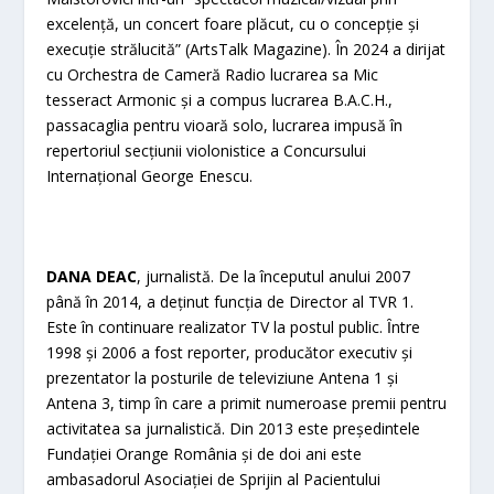
excelență, un concert foare plăcut, cu o concepție și
execuție strălucită” (ArtsTalk Magazine). În 2024 a dirijat
cu Orchestra de Cameră Radio lucrarea sa Mic
tesseract Armonic și a compus lucrarea B.A.C.H.,
passacaglia pentru vioară solo, lucrarea impusă în
repertoriul secțiunii violonistice a Concursului
Internațional George Enescu.
DANA DEAC
, jurnalistă. De la începutul anului 2007
până în 2014, a deținut funcția de Director al TVR 1.
Este în continuare realizator TV la postul public. Ȋntre
1998 și 2006 a fost reporter, producător executiv și
prezentator la posturile de televiziune Antena 1 și
Antena 3, timp în care a primit numeroase premii pentru
activitatea sa jurnalistică. Din 2013 este președintele
Fundației Orange România și de doi ani este
ambasadorul Asociației de Sprijin al Pacientului