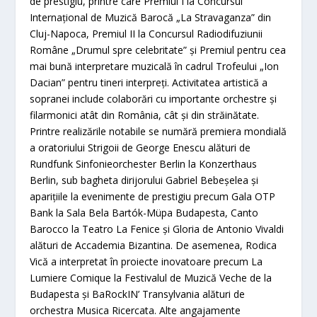
de prestigiu, printre care Premiul I la Concursul
Internațional de Muzică Barocă „La Stravaganza” din
Cluj-Napoca, Premiul II la Concursul Radiodifuziunii
Române „Drumul spre celebritate” și Premiul pentru cea
mai bună interpretare muzicală în cadrul Trofeului „Ion
Dacian” pentru tineri interpreți. Activitatea artistică a
sopranei include colaborări cu importante orchestre și
filarmonici atât din România, cât și din străinătate.
Printre realizările notabile se numără premiera mondială
a oratoriului Strigoii de George Enescu alături de
Rundfunk Sinfonieorchester Berlin la Konzerthaus
Berlin, sub bagheta dirijorului Gabriel Bebeșelea și
aparițiile la evenimente de prestigiu precum Gala OTP
Bank la Sala Bela Bartók-Müpa Budapesta, Canto
Barocco la Teatro La Fenice și Gloria de Antonio Vivaldi
alături de Accademia Bizantina. De asemenea, Rodica
Vică a interpretat în proiecte inovatoare precum La
Lumiere Comique la Festivalul de Muzică Veche de la
Budapesta și BaRockIN’ Transylvania alături de
orchestra Musica Ricercata. Alte angajamente