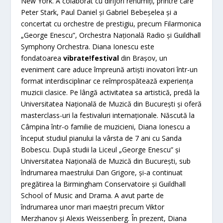
New York. A colaborat cu dirijori renumiți, printre care
Peter Stark, Paul Daniel și Gabriel Bebeșelea și a
concertat cu orchestre de prestigiu, precum Filarmonica
„George Enescu”, Orchestra Națională Radio și Guildhall
Symphony Orchestra. Diana Ionescu este
fondatoarea
vibrate!festival
din Brașov, un
eveniment care aduce împreună artiști inovatori într-un
format interdisciplinar ce reîmprospătează experiența
muzicii clasice. Pe lângă activitatea sa artistică, predă la
Universitatea Națională de Muzică din București și oferă
masterclass-uri la festivaluri internaționale. Născută la
Câmpina într-o familie de muzicieni, Diana Ionescu a
început studiul pianului la vârsta de 7 ani cu Sanda
Bobescu. După studii la Liceul „George Enescu” și
Universitatea Națională de Muzică din București, sub
îndrumarea maestrului Dan Grigore, și-a continuat
pregătirea la Birmingham Conservatoire și Guildhall
School of Music and Drama. A avut parte de
îndrumarea unor mari maeștri precum Viktor
Merzhanov și Alexis Weissenberg. În prezent, Diana