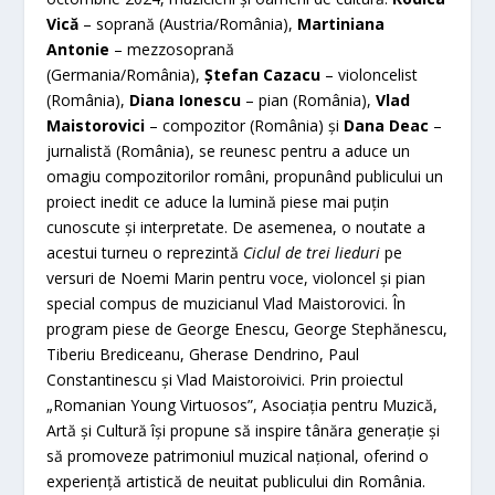
Vică
– soprană (Austria/România),
Martiniana
Antonie
– mezzosoprană
(Germania/România),
Ș
tefan Cazacu
– violoncelist
(România),
Diana Ionescu
– pian (România),
Vlad
Maistorovici
– compozitor (România) și
Dana Deac
–
jurnalistă (România), se reunesc pentru a aduce un
omagiu compozitorilor români, propunând publicului un
proiect inedit ce aduce la lumină piese mai puțin
cunoscute și interpretate. De asemenea, o noutate a
acestui turneu o reprezintă
Ciclul de trei lieduri
pe
versuri de Noemi Marin pentru voce, violoncel și pian
special compus de muzicianul Vlad Maistorovici. În
program piese de George Enescu, George Stephănescu,
Tiberiu Brediceanu, Gherase Dendrino, Paul
Constantinescu și Vlad Maistoroivici. Prin proiectul
„Romanian Young Virtuosos”, Asociația pentru Muzică,
Artă și Cultură își propune să inspire tânăra generație și
să promoveze patrimoniul muzical național, oferind o
experiență artistică de neuitat publicului din România.