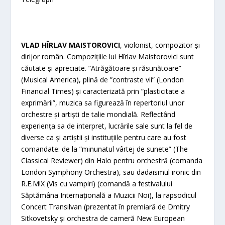
VLAD HÎRLAV MAISTOROVICI
, violonist, compozitor și
dirijor român. Compozițiile lui Hîrlav Maistorovici sunt
căutate și apreciate. ”Atrăgătoare și răsunătoare”
(Musical America), plină de ”contraste vii” (London
Financial Times) și caracterizată prin ”plasticitate a
exprimării”, muzica sa figurează în repertoriul unor
orchestre și artiști de talie mondială. Reflectând
experiența sa de interpret, lucrările sale sunt la fel de
diverse ca și artiștii și instituțiile pentru care au fost
comandate: de la ”minunatul vârtej de sunete” (The
Classical Reviewer) din Halo pentru orchestră (comanda
London Symphony Orchestra), sau dadaismul ironic din
R.E.M!X (Vis cu vampiri) (comandă a festivalului
Săptămâna Internațională a Muzicii Noi), la rapsodicul
Concert Transilvan (prezentat în premiară de Dmitry
Sitkovetsky și orchestra de cameră New European