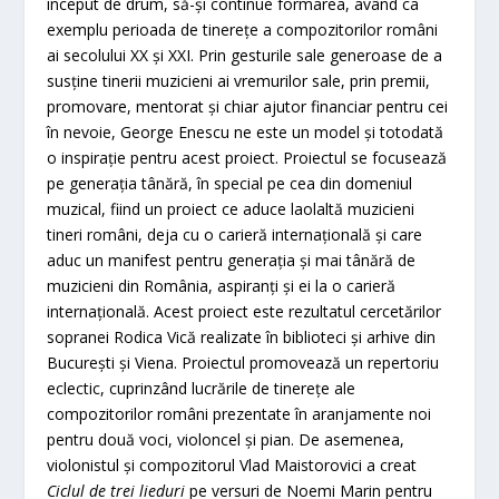
început de drum, să-și continue formarea, având ca
exemplu perioada de tinerețe a compozitorilor români
ai secolului XX și XXI. Prin gesturile sale generoase de a
susține tinerii muzicieni ai vremurilor sale, prin premii,
promovare, mentorat și chiar ajutor financiar pentru cei
în nevoie, George Enescu ne este un model și totodată
o inspirație pentru acest proiect. Proiectul se focusează
pe generația tânără, în special pe cea din domeniul
muzical, fiind un proiect ce aduce laolaltă muzicieni
tineri români, deja cu o carieră internațională și care
aduc un manifest pentru generația și mai tânără de
muzicieni din România, aspiranți și ei la o carieră
internațională. Acest proiect este rezultatul cercetărilor
sopranei Rodica Vică realizate în biblioteci și arhive din
București și Viena. Proiectul promovează un repertoriu
eclectic, cuprinzând lucrările de tinerețe ale
compozitorilor români prezentate în aranjamente noi
pentru două voci, violoncel și pian. De asemenea,
violonistul și compozitorul Vlad Maistorovici a creat
Ciclul de trei lieduri
pe versuri de Noemi Marin pentru