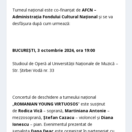
Turneul național este co-finanțat de
AFCN –
Administrația Fondului Cultural Național
și se va
desfășura după cum urmează:
BUCUREȘTI, 3 octombrie 2024, ora 19:00
Studioul de Operă al Universității Naționale de Muzică –
Str. Știrbei Vodă nr. 33
Concertul de deschidere a turneului național
„
ROMANIAN YOUNG VIRTUOSOS
” este susținut
de
Rodica Vică
– soprană,
Martiniana Antonie
–
mezzosoprană,
Ș
tefan Cazacu
– violoncel și
Diana
Ionescu
– pian. Evenimentul prezentat de
jurnalista
Dana Deac
este organizat în parteneriat cu