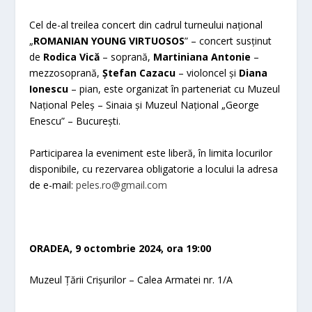
Cel de-al treilea concert din cadrul turneului național
„
ROMANIAN YOUNG VIRTUOSOS
” – concert susținut
de
Rodica Vică
– soprană,
Martiniana Antonie
–
mezzosoprană,
Ș
tefan Cazacu
– violoncel și
Diana
Ionescu
– pian, este organizat în parteneriat cu Muzeul
Național Peleș – Sinaia și Muzeul Național „George
Enescu” – București.
Participarea la eveniment este liberă, în limita locurilor
disponibile, cu rezervarea obligatorie a locului la adresa
de e-mail:
peles.ro@gmail.com
ORADEA, 9 octombrie 2024, ora 19:00
Muzeul Țării Crișurilor – Calea Armatei nr. 1/A