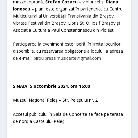
mezzosoprană,
Ș
tefan Cazacu
– violoncel și
Diana
Ionescu
– pian, este organizat în parteneriat cu Centrul
Multicultural al Universității Transilvania din Brașov,
Vibrate Festival din Brașov, Libris Șt. O. Iosif Brașov și
Asociația Culturala Paul Constantinescu din Ploiești.
Participarea la eveniment este liberă, în limita locurilor
disponibile, cu rezervarea obligatorie a locului la adresa
de e-mail:
birou.presa.musicarte@gmail.com
SINAIA, 5 octombrie 2024, ora 16:00
Muzeul Național Peleș – Str. Peleșului nr. 2
Accesul publicului în Sala de Concerte se face pe terasa
de nord a Castelului Peleș.