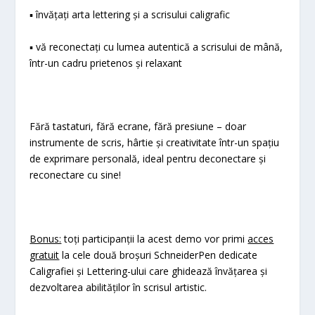
▪︎ învățați arta lettering și a scrisului caligrafic
▪︎ vă reconectați cu lumea autentică a scrisului de mână,
într-un cadru prietenos și relaxant
Fără tastaturi, fără ecrane, fără presiune – doar
instrumente de scris, hârtie și creativitate într-un spațiu
de exprimare personală, ideal pentru deconectare și
reconectare cu sine!
Bonus:
toți participanții la acest demo vor primi
acces
gratuit
la cele două broșuri SchneiderPen dedicate
Caligrafiei și Lettering-ului care ghidează învățarea și
dezvoltarea abilităților în scrisul artistic.