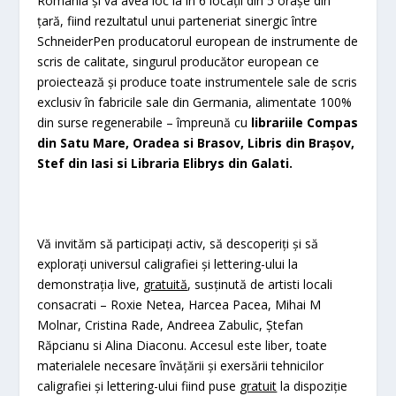
România și va avea loc la in 6 locații din 5 orașe din
țară, fiind rezultatul unui parteneriat sinergic între
SchneiderPen producatorul european de instrumente de
scris de calitate, singurul producător european ce
proiectează și produce toate instrumentele sale de scris
exclusiv în fabricile sale din Germania, alimentate 100%
din surse regenerabile – împreună cu
librariile Compas
din Satu Mare, Oradea si Brasov, Libris din Brașov,
Stef din Iasi si Libraria Elibrys din Galati.
Vă invităm să participați activ, să descoperiți și să
explorați universul caligrafiei și lettering-ului la
demonstrația live,
gratuită
, susținută de artisti locali
consacrati – Roxie Netea, Harcea Pacea, Mihai M
Molnar, Cristina Rade, Andreea Zabulic, Ștefan
Răpcianu si Alina Diaconu. Accesul este liber, toate
materialele necesare învățării și exersării tehnicilor
caligrafiei și lettering-ului fiind puse
gratuit
la dispoziție