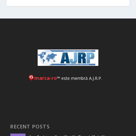
marca-ro
™ este membră A.J.R.P.
RECENT POSTS