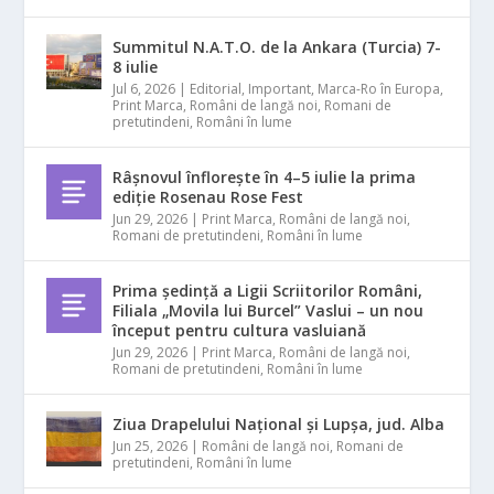
Summitul N.A.T.O. de la Ankara (Turcia) 7-
8 iulie
Jul 6, 2026
|
Editorial
,
Important
,
Marca-Ro în Europa
,
Print Marca
,
Români de langă noi
,
Romani de
pretutindeni
,
Români în lume
Râșnovul înflorește în 4–5 iulie la prima
ediție Rosenau Rose Fest
Jun 29, 2026
|
Print Marca
,
Români de langă noi
,
Romani de pretutindeni
,
Români în lume
Prima ședință a Ligii Scriitorilor Români,
Filiala „Movila lui Burcel” Vaslui – un nou
început pentru cultura vasluiană
Jun 29, 2026
|
Print Marca
,
Români de langă noi
,
Romani de pretutindeni
,
Români în lume
Ziua Drapelului Național și Lupșa, jud. Alba
Jun 25, 2026
|
Români de langă noi
,
Romani de
pretutindeni
,
Români în lume