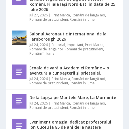
Români, Filiala Iași Nord-Est, în data de 25
iulie 2026
Jul 27, 2026
|
Print Marca
,
Români de langă noi
,
Romani de pretutindeni
,
Români în lume
Salonul Aeronautic Internațional de la
Farnborough 2026
Jul 24, 2026
|
Editorial
,
Important
,
Print Marca
,
Români de langă noi
,
Romani de pretutindeni
,
Români în lume
Școala de vară a Academiei Române – o
aventură a cunoașterii și prieteniei.
Jul 24, 2026
|
Print Marca
,
Români de langă noi
,
Romani de pretutindeni
,
Români în lume
De la Lupșa pe Muntele Mare, La Morminte
Jul 24, 2026
|
Print Marca
,
Români de langă noi
,
Romani de pretutindeni
,
Români în lume
Eveniment omagial dedicat profesorului
Ion Cuceu la 85 de ani de la naștere