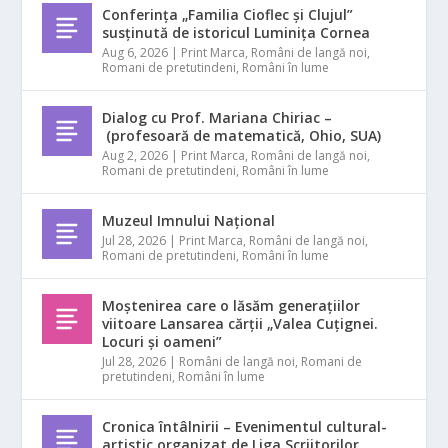
Conferința „Familia Cioflec și Clujul”
susținută de istoricul Luminița Cornea
Aug 6, 2026
|
Print Marca
,
Români de langă noi
,
Romani de pretutindeni
,
Români în lume
Dialog cu Prof. Mariana Chiriac –
(profesoară de matematică, Ohio, SUA)
Aug 2, 2026
|
Print Marca
,
Români de langă noi
,
Romani de pretutindeni
,
Români în lume
Muzeul Imnului Național
Jul 28, 2026
|
Print Marca
,
Români de langă noi
,
Romani de pretutindeni
,
Români în lume
Moștenirea care o lăsăm generațiilor
viitoare Lansarea cărții „Valea Cuțignei.
Locuri și oameni”
Jul 28, 2026
|
Români de langă noi
,
Romani de
pretutindeni
,
Români în lume
Cronica întâlnirii – Evenimentul cultural-
artistic organizat de Liga Scriitorilor