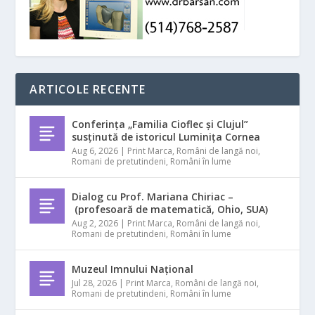
ARTICOLE RECENTE
Conferința „Familia Cioflec și Clujul”
susținută de istoricul Luminița Cornea
Aug 6, 2026
|
Print Marca
,
Români de langă noi
,
Romani de pretutindeni
,
Români în lume
Dialog cu Prof. Mariana Chiriac –
(profesoară de matematică, Ohio, SUA)
Aug 2, 2026
|
Print Marca
,
Români de langă noi
,
Romani de pretutindeni
,
Români în lume
Muzeul Imnului Național
Jul 28, 2026
|
Print Marca
,
Români de langă noi
,
Romani de pretutindeni
,
Români în lume