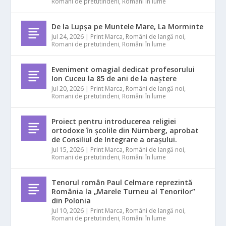
Romani de pretutindeni
,
Români în lume
De la Lupșa pe Muntele Mare, La Morminte
Jul 24, 2026
|
Print Marca
,
Români de langă noi
,
Romani de pretutindeni
,
Români în lume
Eveniment omagial dedicat profesorului
Ion Cuceu la 85 de ani de la naștere
Jul 20, 2026
|
Print Marca
,
Români de langă noi
,
Romani de pretutindeni
,
Români în lume
Proiect pentru introducerea religiei
ortodoxe în școlile din Nürnberg, aprobat
de Consiliul de Integrare a orașului.
Jul 15, 2026
|
Print Marca
,
Români de langă noi
,
Romani de pretutindeni
,
Români în lume
Tenorul român Paul Celmare reprezintă
România la „Marele Turneu al Tenorilor”
din Polonia
Jul 10, 2026
|
Print Marca
,
Români de langă noi
,
Romani de pretutindeni
,
Români în lume