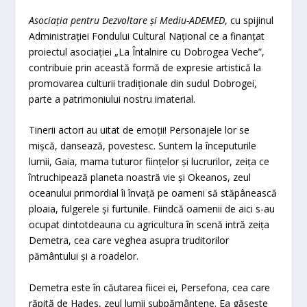
Asociația pentru Dezvoltare și Mediu-ADEMED
, cu spijinul
Administrației Fondului Cultural Național ce a finanțat
proiectul asociației „La Întalnire cu Dobrogea Veche”,
contribuie prin această formă de expresie artistică la
promovarea culturii tradiționale din sudul Dobrogei,
parte a patrimoniului nostru imaterial.
Tinerii actori au uitat de emoții! Personajele lor se
mișcă, dansează, povestesc. Suntem la începuturile
lumii, Gaia, mama tuturor ființelor și lucrurilor, zeița ce
întruchipează planeta noastră vie și Okeanos, zeul
oceanului primordial îi învață pe oameni să stăpânească
ploaia, fulgerele și furtunile. Fiindcă oamenii de aici s-au
ocupat dintotdeauna cu agricultura în scenă intră zeița
Demetra, cea care veghea asupra truditorilor
pământului și a roadelor.
Demetra este în căutarea fiicei ei, Persefona, cea care
răpită de Hades, zeul lumii subpământene. Ea găsește