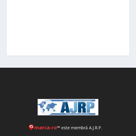
marca-ro
™ este membră A.J.R.P.