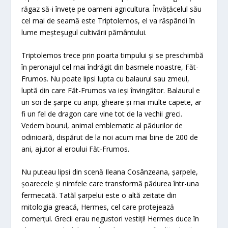
răgaz să-i învețe pe oameni agricultura. Învățăcelul său
cel mai de seamă este Triptolemos, el va răspândi în
lume meșteșugul cultivării pământului.
Triptolemos trece prin poarta timpului și se preschimbă
în peronajul cel mai îndrăgit din basmele noastre, Făt-
Frumos. Nu poate lipsi lupta cu balaurul sau zmeul,
luptă din care Făt-Frumos va ieși învingător. Balaurul e
un soi de șarpe cu aripi, gheare și mai multe capete, ar
fi un fel de dragon care vine tot de la vechii greci.
Vedem bourul, animal emblematic al pădurilor de
odinioară, dispărut de la noi acum mai bine de 200 de
ani, ajutor al eroului Făt-Frumos.
Nu puteau lipsi din scenă Ileana Cosânzeana, șarpele,
șoarecele și nimfele care transformă pădurea într-una
fermecată. Tatăl șarpelui este o altă zeitate din
mitologia greacă, Hermes, cel care protejează
comerțul. Grecii erau negustori vestiți! Hermes duce în