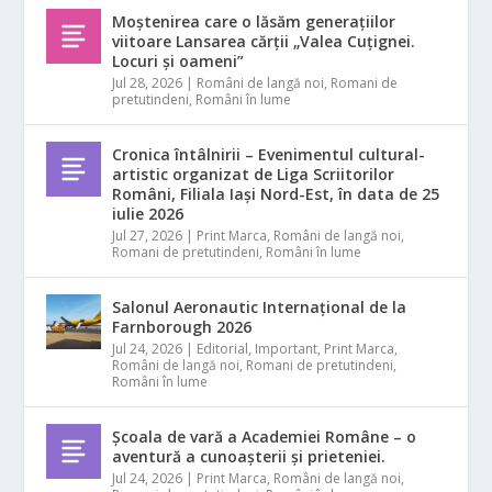
Moștenirea care o lăsăm generațiilor
viitoare Lansarea cărții „Valea Cuțignei.
Locuri și oameni”
Jul 28, 2026
|
Români de langă noi
,
Romani de
pretutindeni
,
Români în lume
Cronica întâlnirii – Evenimentul cultural-
artistic organizat de Liga Scriitorilor
Români, Filiala Iași Nord-Est, în data de 25
iulie 2026
Jul 27, 2026
|
Print Marca
,
Români de langă noi
,
Romani de pretutindeni
,
Români în lume
Salonul Aeronautic Internațional de la
Farnborough 2026
Jul 24, 2026
|
Editorial
,
Important
,
Print Marca
,
Români de langă noi
,
Romani de pretutindeni
,
Români în lume
Școala de vară a Academiei Române – o
aventură a cunoașterii și prieteniei.
Jul 24, 2026
|
Print Marca
,
Români de langă noi
,