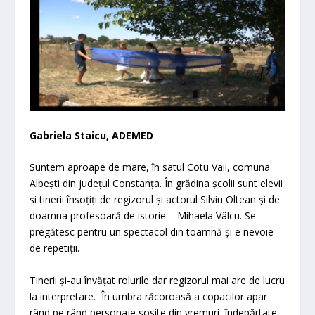
Gabriela Staicu, ADEMED
Suntem aproape de mare, în satul Cotu Vaii, comuna
Albești din județul Constanța. În grădina școlii sunt elevii
și tinerii însoțiți de regizorul și actorul Silviu Oltean și de
doamna profesoară de istorie – Mihaela Vâlcu. Se
pregătesc pentru un spectacol din toamnă și e nevoie
de repetiții.
Tinerii și-au învățat rolurile dar regizorul mai are de lucru
la interpretare. În umbra răcoroasă a copacilor apar
rând pe rând personaje sosite din vremuri îndepărtate,