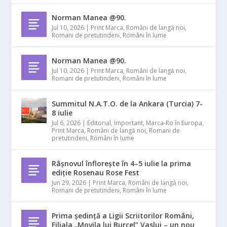
Norman Manea @90.
Jul 10, 2026
|
Print Marca
,
Români de langă noi
,
Romani de pretutindeni
,
Români în lume
Norman Manea @90.
Jul 10, 2026
|
Print Marca
,
Români de langă noi
,
Romani de pretutindeni
,
Români în lume
Summitul N.A.T.O. de la Ankara (Turcia) 7-
8 iulie
Jul 6, 2026
|
Editorial
,
Important
,
Marca-Ro în Europa
,
Print Marca
,
Români de langă noi
,
Romani de
pretutindeni
,
Români în lume
Râșnovul înflorește în 4–5 iulie la prima
ediție Rosenau Rose Fest
Jun 29, 2026
|
Print Marca
,
Români de langă noi
,
Romani de pretutindeni
,
Români în lume
Prima ședință a Ligii Scriitorilor Români,
Filiala „Movila lui Burcel” Vaslui – un nou