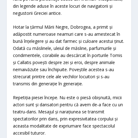
din legende aduse în aceste locuri de navigatorii și
negustorii Greciei antice.
Hotar la țărmul Mării Negre, Dobrogea, a primit și
adăpostit numeroase neamuri care s-au amestecat în
bună înțelegere și au dat farmec și culoare acestui ținut.
Odată cu măslinele, uleiul de măsline, parfumurile și
condimentele, corabiile au descărcat în porturile Tomis
și Callatis povești despre zei și eroi, despre animale
nemaivăzute sau închipuite. Poveștile acestea s-au
strecurat printre cele ale vechilor locuitori și s-au
transmis din generație în generație.
Repetiția piesei începe. Nu este o piesă obișnuită, micii
actori sunt și dansatori pentru că avem de-a face cu un
teatru-dans. Mesajul și narațiunea se transmit
spectatorilor prin dans, prin expresivitatea corpului și
aceasta modalitate de expriumare face spectacolul
accesibil tuturor.