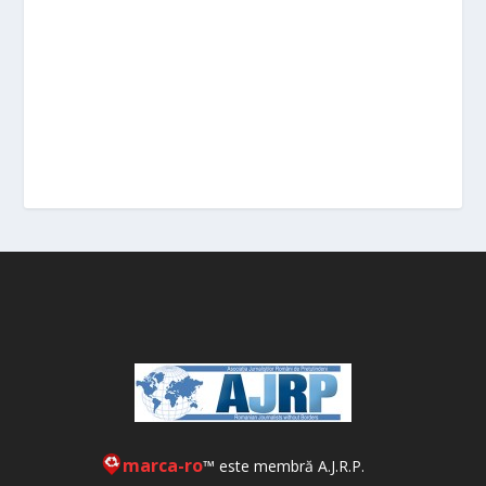
marca-ro
™ este membră A.J.R.P.