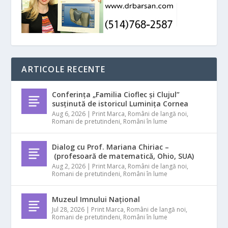
ARTICOLE RECENTE
Conferința „Familia Cioflec și Clujul”
susținută de istoricul Luminița Cornea
Aug 6, 2026
|
Print Marca
,
Români de langă noi
,
Romani de pretutindeni
,
Români în lume
Dialog cu Prof. Mariana Chiriac –
(profesoară de matematică, Ohio, SUA)
Aug 2, 2026
|
Print Marca
,
Români de langă noi
,
Romani de pretutindeni
,
Români în lume
Muzeul Imnului Național
Jul 28, 2026
|
Print Marca
,
Români de langă noi
,
Romani de pretutindeni
,
Români în lume