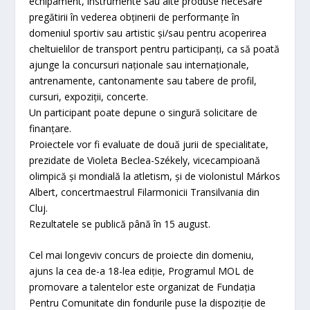
echipament, instrumente sau alte produse necesare
pregătirii în vederea obținerii de performanțe în
domeniul sportiv sau artistic și/sau pentru acoperirea
cheltuielilor de transport pentru participanți, ca să poată
ajunge la concursuri naționale sau internaționale,
antrenamente, cantonamente sau tabere de profil,
cursuri, expoziții, concerte.
Un participant poate depune o singură solicitare de
finanțare.
Proiectele vor fi evaluate de două jurii de specialitate,
prezidate de Violeta Beclea-Székely, vicecampioană
olimpică și mondială la atletism, și de violonistul Márkos
Albert, concertmaestrul Filarmonicii Transilvania din
Cluj.
Rezultatele se publică până în 15 august.
Cel mai longeviv concurs de proiecte din domeniu,
ajuns la cea de-a 18-lea ediție, Programul MOL de
promovare a talentelor este organizat de Fundația
Pentru Comunitate din fondurile puse la dispoziție de