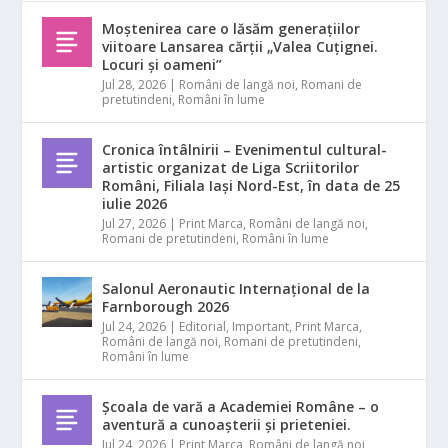
Moștenirea care o lăsăm generațiilor
viitoare Lansarea cărții „Valea Cuțignei.
Locuri și oameni”
Jul 28, 2026
|
Români de langă noi
,
Romani de
pretutindeni
,
Români în lume
Cronica întâlnirii – Evenimentul cultural-
artistic organizat de Liga Scriitorilor
Români, Filiala Iași Nord-Est, în data de 25
iulie 2026
Jul 27, 2026
|
Print Marca
,
Români de langă noi
,
Romani de pretutindeni
,
Români în lume
Salonul Aeronautic Internațional de la
Farnborough 2026
Jul 24, 2026
|
Editorial
,
Important
,
Print Marca
,
Români de langă noi
,
Romani de pretutindeni
,
Români în lume
Școala de vară a Academiei Române – o
aventură a cunoașterii și prieteniei.
Jul 24, 2026
|
Print Marca
,
Români de langă noi
,