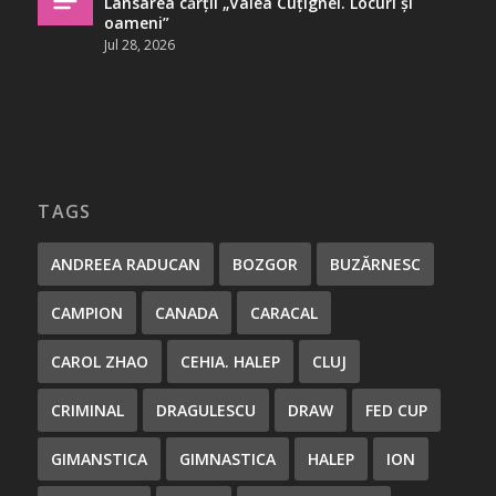
Lansarea cărții „Valea Cuțignei. Locuri și
oameni”
Jul 28, 2026
TAGS
ANDREEA RADUCAN
BOZGOR
BUZĂRNESC
CAMPION
CANADA
CARACAL
CAROL ZHAO
CEHIA. HALEP
CLUJ
CRIMINAL
DRAGULESCU
DRAW
FED CUP
GIMANSTICA
GIMNASTICA
HALEP
ION