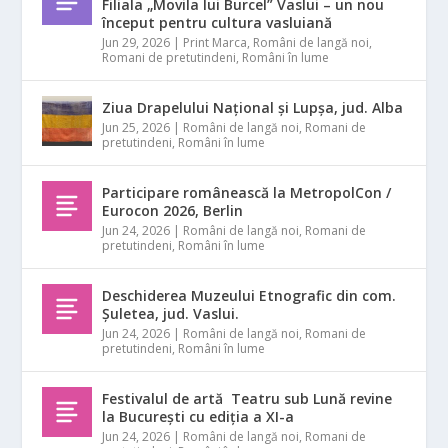
Filiala „Movila lui Burcel” Vaslui – un nou
început pentru cultura vasluiană
Jun 29, 2026
|
Print Marca
,
Români de langă noi
,
Romani de pretutindeni
,
Români în lume
Ziua Drapelului Național și Lupșa, jud. Alba
Jun 25, 2026
|
Români de langă noi
,
Romani de
pretutindeni
,
Români în lume
Participare românească la MetropolCon /
Eurocon 2026, Berlin
Jun 24, 2026
|
Români de langă noi
,
Romani de
pretutindeni
,
Români în lume
Deschiderea Muzeului Etnografic din com.
Șuletea, jud. Vaslui.
Jun 24, 2026
|
Români de langă noi
,
Romani de
pretutindeni
,
Români în lume
Festivalul de artă Teatru sub Lună revine
la București cu ediția a XI-a
Jun 24, 2026
|
Români de langă noi
,
Romani de