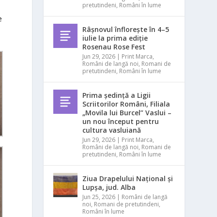
pretutindeni
,
Români în lume
e
Râșnovul înflorește în 4–5
iulie la prima ediție
Rosenau Rose Fest
Jun 29, 2026
|
Print Marca
,
Români de langă noi
,
Romani de
pretutindeni
,
Români în lume
Prima ședință a Ligii
Scriitorilor Români, Filiala
„Movila lui Burcel” Vaslui –
un nou început pentru
cultura vasluiană
Jun 29, 2026
|
Print Marca
,
Români de langă noi
,
Romani de
pretutindeni
,
Români în lume
Ziua Drapelului Național și
Lupșa, jud. Alba
Jun 25, 2026
|
Români de langă
noi
,
Romani de pretutindeni
,
Români în lume