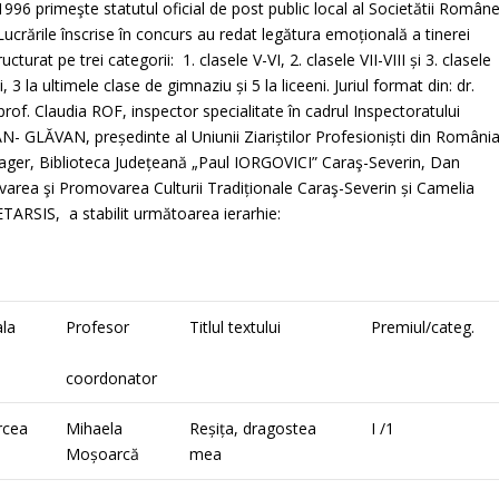
996 primeşte statutul oficial de post public local al Societătii Român
Lucrările înscrise în concurs au redat legătura emoțională a tinerei
turat pe trei categorii: 1. clasele V-VI, 2. clasele VII-VIII și 3. clasele
, 3 la ultimele clase de gimnaziu și 5 la liceeni. Juriul format din: dr.
f. Claudia ROF, inspector specialitate în cadrul Inspectoratului
 GLĂVAN, președinte al Uniunii Ziariștilor Profesioniști din România
anager, Biblioteca Județeană „Paul IORGOVICI” Caraş-Severin, Dan
rea şi Promovarea Culturii Tradiționale Caraş-Severin și Camelia
TARSIS, a stabilit următoarea ierarhie:
la
Profesor
Titlul textului
Premiul/categ.
coordonator
rcea
Mihaela
Reșița, dragostea
I /1
Moșoarcă
mea