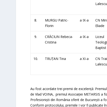
Lalesc
8.
MURGU Patric-
a IX-a
CN Mir
Florin
Eliade
9.
CRĂCIUN Rebeca-
a IX-a
Liceul
Cristina
Teolog
Baptist
10.
TRUȚAN Tina
a XI-a
CN Tra
Lalesc
Au fost acordate trei premii de excelență: Premiul 
de Vlad VOINA, premiul Asociației METARSIS a fost 
Profesioniști din România oferit de București a f
Conform protocolului, premiile I vor fi publicate în