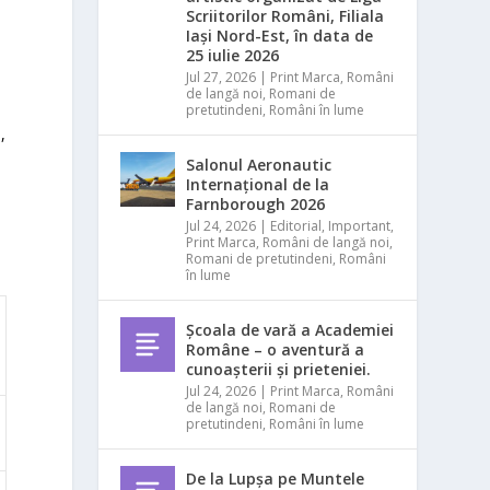
e
Scriitorilor Români, Filiala
Iași Nord-Est, în data de
25 iulie 2026
Jul 27, 2026
|
Print Marca
,
Români
de langă noi
,
Romani de
pretutindeni
,
Români în lume
,
Salonul Aeronautic
Internațional de la
Farnborough 2026
Jul 24, 2026
|
Editorial
,
Important
,
Print Marca
,
Români de langă noi
,
Romani de pretutindeni
,
Români
în lume
Școala de vară a Academiei
Române – o aventură a
cunoașterii și prieteniei.
Jul 24, 2026
|
Print Marca
,
Români
de langă noi
,
Romani de
pretutindeni
,
Români în lume
De la Lupșa pe Muntele