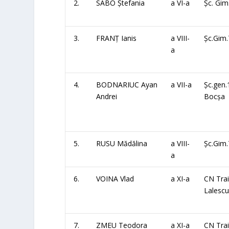
2.
SABO Ștefania
a VI-a
Șc. Gim
3.
FRANȚ Ianis
a VIII-
Șc.Gim.
a
4.
BODNARIUC Ayan
a VII-a
Șc.gen.
Andrei
Bocșa
5.
RUSU Mădălina
a VIII-
Șc.Gim.
a
6.
VOINA Vlad
a XI-a
CN Tra
Lalesc
7.
ZMEU Teodora
a XI-a
CN Tra