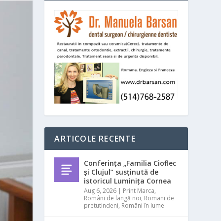
ARTICOLE RECENTE
Conferința „Familia Cioflec
și Clujul” susținută de
istoricul Luminița Cornea
Aug 6, 2026
|
Print Marca
,
Români de langă noi
,
Romani de
pretutindeni
,
Români în lume