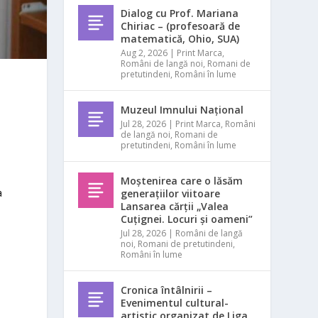
Dialog cu Prof. Mariana
Chiriac – (profesoară de
matematică, Ohio, SUA)
Aug 2, 2026
|
Print Marca
,
Români de langă noi
,
Romani de
pretutindeni
,
Români în lume
Muzeul Imnului Național
Jul 28, 2026
|
Print Marca
,
Români
de langă noi
,
Romani de
pretutindeni
,
Români în lume
Moștenirea care o lăsăm
a
generațiilor viitoare
Lansarea cărții „Valea
Cuțignei. Locuri și oameni”
Jul 28, 2026
|
Români de langă
noi
,
Romani de pretutindeni
,
Români în lume
Cronica întâlnirii –
Evenimentul cultural-
artistic organizat de Liga