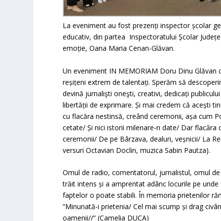
La eveniment au fost prezenți inspector școlar gen
educativ, din partea Inspectoratului Școlar Județe
emoție, Oana Maria Cenan-Glăvan.
Un eveniment IN MEMORIAM Doru Dinu Glăvan care a 
reșițeni extrem de talentați. Sperăm să descoperim
devină jurnalişti oneşti, creativi, dedicați publicului
libertății de exprimare. Și mai credem că acești ti
cu flacăra nestinsă, creând ceremonii, așa cum Poe
cetate/ Și nici istorii milenare-n date/ Dar flacăr
ceremonii/ De pe Bârzava, dealuri, veșnicii/ La Reș
versuri Octavian Doclin, muzica Sabin Pautza).
Omul de radio, comentatorul, jurnalistul, omul de
trăit intens și a amprentat adânc locurile pe un
faptelor o poate stabili. În memoria prietenilor ră
”Minunată-i prietenia/ Cel mai scump și drag civâ
oamenii//” (Camelia DUCA)