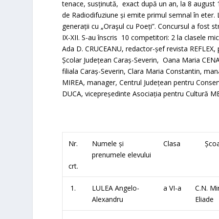
tenace, susținută, exact după un an, la 8 august 1
de Radiodifuziune și emite primul semnal în eter. 
generații cu „Oraşul cu Poeți”. Concursul a fost struc
IX-XII. S-au înscris 10 competitori: 2 la clasele mici
Ada D. CRUCEANU, redactor-șef revista REFLEX, pro
Școlar Județean Caraș-Severin, Oana Maria CENAN-
filiala Caraș-Severin, Clara Maria Constantin, m
MIREA, manager, Centrul Județean pentru Conserva
DUCA, vicepreședinte Asociația pentru Cultură ME
Nr.
Numele și
Clasa
Școa
prenumele elevului
crt.
1.
LULEA Angelo-
a VI-a
C.N. Mi
Alexandru
Eliade