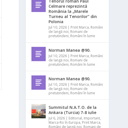
Tenorul român Paul
Celmare reprezintă
România la „Marele
Turneu al Tenorilor” din
Polonia
Jul 10, 2026
|
Print Marca
,
Români
de langă noi
,
Romani de
pretutindeni
,
Români în lume
Norman Manea @90.
Jul 10, 2026
|
Print Marca
,
Români
de langă noi
,
Romani de
pretutindeni
,
Români în lume
Norman Manea @90.
Jul 10, 2026
|
Print Marca
,
Români
de langă noi
,
Romani de
pretutindeni
,
Români în lume
Summitul N.A.T.O. de la
Ankara (Turcia) 7-8 iulie
Jul 6, 2026
|
Editorial
,
Important
,
Marca-Ro în Europa
,
Print Marca
,
Români de langă noi
,
Romani de