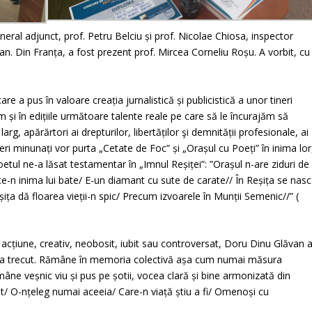
eral adjunct, prof. Petru Belciu și prof. Nicolae Chiosa, inspector
an. Din Franța, a fost prezent prof. Mircea Corneliu Roșu. A vorbit, cu
pus în valoare creația jurnalistică și publicistică a unor tineri
 și în edițiile următoare talente reale pe care să le încurajăm să
 larg, apărărtori ai drepturilor, libertăților şi demnității profesionale, ai
neri minunați vor purta „Cetate de Foc” și „Orașul cu Poeți” în inima lor
tul ne-a lăsat testamentar în „Imnul Reșiței”: ”Orașul n-are ziduri de
a ce-n inima lui bate/ E-un diamant cu sute de carate// În Reșița se nasc
ița dă floarea vieții-n spic/ Precum izvoarele în Munții Semenic//” (
 acțiune, creativ, neobosit, iubit sau controversat, Doru Dinu Glăvan 
de a trecut. Rămâne în memoria colectivă așa cum numai măsura
mâne veșnic viu și pus pe șotii, vocea clară și bine armonizată din
nt/ O-nțeleg numai aceeia/ Care-n viață știu a fi/ Omenoși cu