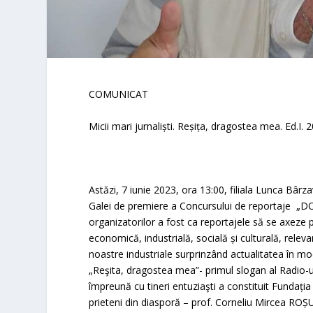
COMUNICAT
Micii mari jurnaliști. Reșița, dragostea mea. Ed.I. 
Astăzi, 7 iunie 2023, ora 13:00, filiala Lunca Bâr
Galei de premiere a Concursului de reportaje „DO
organizatorilor a fost ca reportajele să se axeze pe
economică, industrială, socială și culturală, releva
noastre industriale surprinzând actualitatea în mod
„Reşita, dragostea mea”- primul slogan al Radio-u
împreună cu tineri entuziaşti a constituit Fundația 
prieteni din diasporă – prof. Corneliu Mircea RO