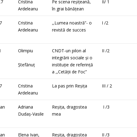
.7
Cristina
Pe scena reșițeană,
II/ 1
Ardeleanu
în grai bănățean
7
Cristina
,,Lumea noastră”- o
I /2
Ardeleanu
revistă de succes
1
Olimpiu
CNDT-un pilon al
II /2
integrării sociale și o
Ștefănuț
instituție de referință
a ,,Cetății de Foc”
7
Cristina
La pas prin Reșița
III / 2
Ardeleanu
ian
Adriana
Reșița, dragostea
I /3
u
Dudaș-Vasile
mea
ian
Elena Ivan,
Reșița, dragostea
II /3