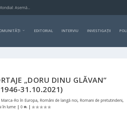
Mondial: Asemă...
OMUNITĂȚI
EDITORIAL
INTERVIU
INVESTIGAȚII
POL
RTAJE „DORU DINU GLĂVAN”
.1946-31.10.2021)
|
Marca-Ro în Europa
,
Români de langă noi
,
Romani de pretutindeni
,
 în lume
|
0
|