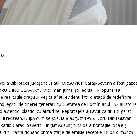
2023
zavei a Bibliotecii Județene „Paul IORGOVICI” Caraş-Severin a fost gazd
RU DINU GLĂVAN” , Micii mari jurnaliști, ediția I. Propunerea
 realitățile oraşului Reşita aflat, evident, într-o etapă de redefinire
nd legăturile tinerei generații cu „Cetatea de Foc” în anul 252 al istorie
 autentic, plastic, cu atitudine. Reportajele au avut ca titlu sugerat
lui reșițean. După cum se știe, la 8 august 1995, Doru Dinu Glavan,
Radio Caraș- Severin – inițiativă susținută de autoritațile locale și
ȘU din Franța donând prima stație de emisie-recepție. După o muncă