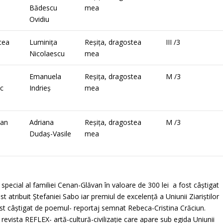
u
Bădescu
mea
Ovidiu
cea
Luminița
Reșița, dragostea
III /3
Nicolaescu
mea
Emanuela
Reșița, dragostea
M /3
ic
Indrieș
mea
ian
Adriana
Reșița, dragostea
M /3
u
Dudaș-Vasile
mea
special al familiei Cenan-Glăvan în valoare de 300 lei a fost câștigat
atribuit Ștefaniei Sabo iar premiul de excelență a Uniunii Ziariștilor
ost câștigat de poemul- reportaj semnat Rebeca-Cristina Crăciun.
 revista REFLEX- artă-cultură-civilizație care apare sub egida Uniunii