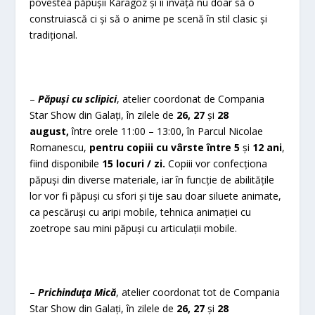
povestea păpușii Karagöz și îi învață nu doar să o
construiască ci și să o anime pe scenă în stil clasic și
tradițional.
–
Păpuși cu sclipici
, atelier coordonat de Compania
Star Show din Galați, în zilele de
26, 27
și
28
august,
între orele 11:00 – 13:00, în Parcul Nicolae
Romanescu,
pentru copiii cu vârste între 5
și
12 ani
,
fiind disponibile
15 locuri / zi.
Copiii vor confecționa
păpuși din diverse materiale, iar în funcție de abilitățile
lor vor fi păpuși cu sfori și tije sau doar siluete animate,
ca pescăruși cu aripi mobile, tehnica animației cu
zoetrope sau mini păpuși cu articulații mobile.
–
Prichinduţa Mică
, atelier coordonat tot de Compania
Star Show din Galați, în zilele de
26, 27
și
28