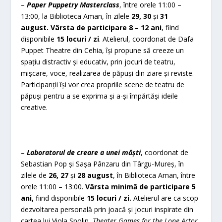
–
Paper Puppetry Masterclass
, între orele 11:00 –
13:00, la Biblioteca Aman, în
zilele
29, 30
și
31
august.
Vârsta de participare 8 – 12 ani
, fiind
disponibile
15 locuri / zi
. Atelierul, coordonat de Dafa
Puppet Theatre din Cehia, își propune să creeze un
spațiu distractiv și educativ, prin jocuri de teatru,
mișcare, voce, realizarea de păpuși din ziare și reviste.
Participanții își vor crea propriile scene de teatru de
păpuși pentru a se exprima și a-și împărtăși ideile
creative.
–
Laboratorul de creare a unei măști
, coordonat de
Sebastian Pop și Sașa Pânzaru din Târgu-Mureș, în
zilele de
26, 27
și
28 august
, în Biblioteca Aman, între
orele 11:00 – 13:00.
Vârsta minimă de participare 5
ani,
fiind disponibile
15 locuri / zi.
Atelierul are ca scop
dezvoltarea personală prin joacă și jocuri inspirate din
cartea lui Viola Spolin,
Theater Games for the Lone Actor
.