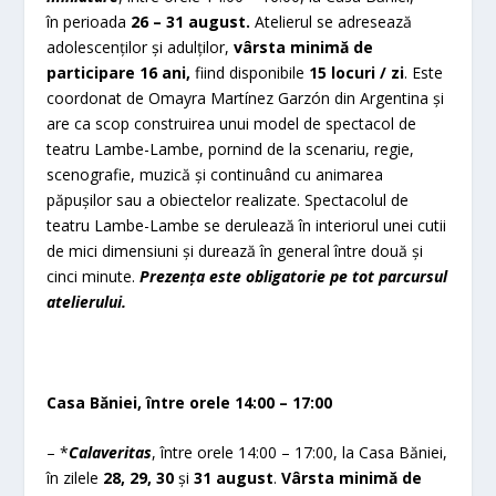
în perioada
26 – 31 august.
Atelierul se adresează
adolescenților și adulților,
vârsta minimă de
participare 16 ani,
fiind disponibile
15 locuri / zi
. Este
coordonat de Omayra Martínez Garzón din Argentina și
are ca scop construirea unui model de spectacol de
teatru Lambe-Lambe, pornind de la scenariu, regie,
scenografie, muzică și continuând cu animarea
păpușilor sau a obiectelor realizate. Spectacolul de
teatru Lambe-Lambe se derulează în interiorul unei cutii
de mici dimensiuni și durează în general între două și
cinci minute.
Prezența este obligatorie pe tot parcursul
atelierului.
Casa Băniei, între orele 14:00 – 17:00
– *
Calaveritas
, între orele 14:00 – 17:00, la Casa Băniei,
în zilele
28, 29, 30
și
31 august
.
Vârsta minimă de