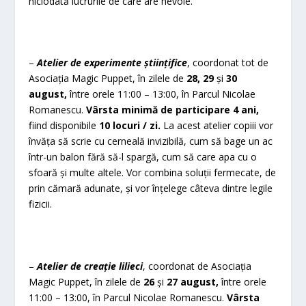
niciodată lucrurile de care are nevoie.
–
Atelier de experimente științifice
, coordonat tot de
Asociația Magic Puppet, în zilele de
28, 29
și
30
august,
între orele 11:00 – 13:00, în Parcul Nicolae
Romanescu.
Vârsta minimă de participare 4 ani,
fiind disponibile
10 locuri / zi.
La acest atelier copiii vor
învăța să scrie cu cerneală invizibilă, cum să bage un ac
într-un balon fără să-l spargă, cum să care apa cu o
sfoară și multe altele. Vor combina soluții fermecate, de
prin cămară adunate, și vor înțelege câteva dintre legile
fizicii.
–
Atelier de creație lilieci
, coordonat de Asociația
Magic Puppet, în zilele de
26
și
27 august,
între orele
11:00 – 13:00, în Parcul Nicolae Romanescu.
Vârsta