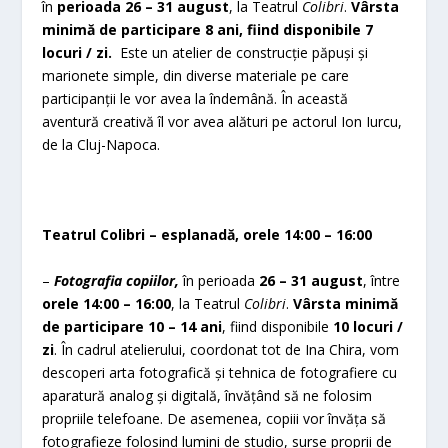
în
perioada 26 – 31 august
, la Teatrul
Colibri
.
Vârsta
minimă de participare 8 ani, fiind disponibile 7
locuri / zi.
Este un atelier de construcție păpuși și
marionete simple, din diverse materiale pe care
participanții le vor avea la îndemână. În această
aventură creativă îl vor avea alături pe actorul Ion Iurcu,
de la Cluj-Napoca.
Teatrul Colibri – esplanadă, orele 14:00 – 16:00
–
Fotografia copiilor,
în perioada
26 – 31 august
, între
orele 14:00 – 16:00
, la Teatrul
Colibri
.
Vârsta minimă
de participare 10 – 14 ani
, fiind disponibile
10 locuri /
zi
. În cadrul atelierului, coordonat tot de Ina Chira, vom
descoperi arta fotografică și tehnica de fotografiere cu
aparatură analog și digitală, învățând să ne folosim
propriile telefoane. De asemenea, copiii vor învăța să
fotografieze folosind lumini de studio, surse proprii de