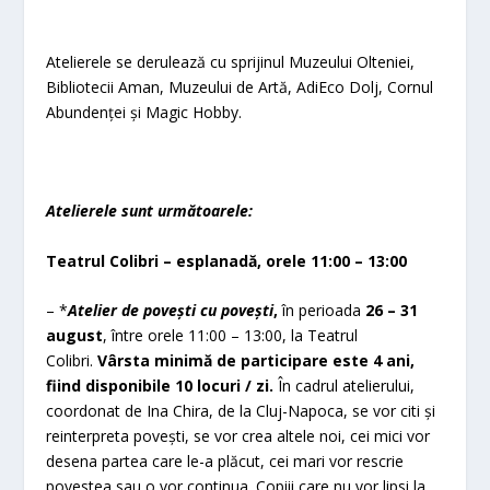
Atelierele se derulează cu sprijinul Muzeului Olteniei,
Bibliotecii Aman, Muzeului de Artă, AdiEco Dolj, Cornul
Abundenței și Magic Hobby.
Atelierele sunt următoarele:
Teatrul Colibri – esplanadă, orele 11:00 – 13:00
– *
Atelier de povești cu povești
,
în perioada
26 – 31
august
, între orele 11:00 – 13:00, la Teatrul
Colibri.
Vârsta minimă de participare este 4 ani,
fiind disponibile 10 locuri / zi.
În cadrul atelierului,
coordonat de Ina Chira, de la Cluj-Napoca, se vor citi și
reinterpreta povești, se vor crea altele noi, cei mici vor
desena partea care le-a plăcut, cei mari vor rescrie
povestea sau o vor continua. Copiii care nu vor lipsi la