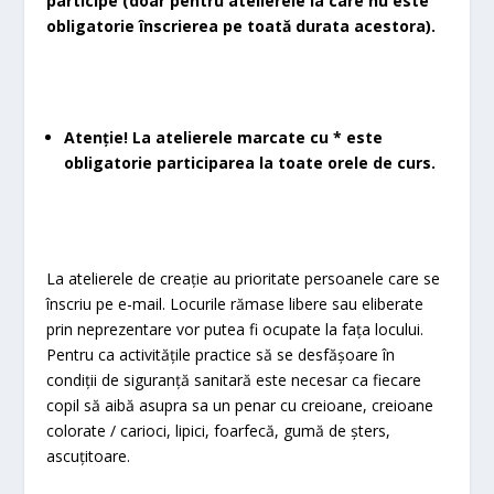
participe (doar pentru atelierele la care nu este
obligatorie înscrierea pe toată durata acestora).
Atenție! La atelierele marcate cu * este
obligatorie participarea la toate orele de curs.
La atelierele de creație au prioritate persoanele care se
înscriu pe e-mail. Locurile rămase libere sau eliberate
prin neprezentare vor putea fi ocupate la fața locului.
Pentru ca activitățile practice să se desfășoare în
condiții de siguranță sanitară este necesar ca fiecare
copil să aibă asupra sa un penar cu creioane, creioane
colorate / carioci, lipici, foarfecă, gumă de șters,
ascuțitoare.