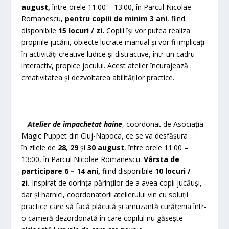
august,
între orele 11:00 – 13:00, în Parcul Nicolae
Romanescu,
pentru copiii de minim 3 ani
, fiind
disponibile
15 locuri / zi.
Copiii își vor putea realiza
propriile jucării, obiecte lucrate manual și vor fi implicați
în activități creative ludice și distractive, într-un cadru
interactiv, propice jocului. Acest atelier încurajează
creativitatea și dezvoltarea abilităților practice.
–
Atelier de împachetat haine
, coordonat de Asociația
Magic Puppet din Cluj-Napoca, ce se va desfășura
în zilele de
28, 29
și
30 august
, între orele 11:00 –
13:00, în Parcul Nicolae Romanescu.
Vârsta de
participare 6 – 14 ani,
fiind disponibile
10 locuri /
zi.
Inspirat de dorința părinților de a avea copii jucăuși,
dar și harnici, coordonatorii atelierului vin cu soluții
practice care să facă plăcută și amuzantă curățenia într-
o cameră dezordonată în care copilul nu găsește