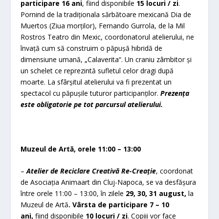
participare 16 ani
, fiind disponibile
15 locuri / zi
.
Pornind de la tradiționala sărbătoare mexicană Dia de
Muertos (Ziua morților), Fernando Gurrola, de la Mil
Rostros Teatro din Mexic, coordonatorul atelierului, ne
învață cum să construim o păpușă hibridă de
dimensiune umană, „Calaverita“. Un craniu zâmbitor și
un schelet ce reprezintă sufletul celor dragi după
moarte. La sfârșitul atelierului va fi prezentat un
spectacol cu păpușile tuturor participanților.
Prezența
este obligatorie pe tot parcursul atelierului.
Muzeul de Artă, orele 11:00 – 13:00
–
Atelier de Reciclare Creativă Re-Creație
, coordonat
de Asociația Animaart din Cluj-Napoca, se va desfășura
între orele 11:00 – 13:00, în zilele
29, 30, 31 august,
la
Muzeul de Artă
. Vârsta de participare 7 – 10
ani,
fiind disponibile
10 locuri / zi
. Copiii vor face