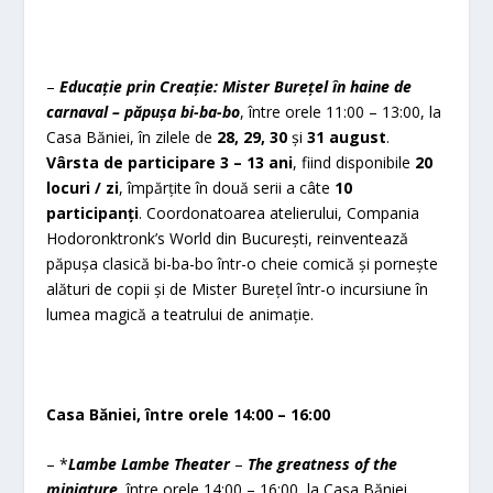
–
Educație prin Creație: Mister Burețel în haine de
carnaval – păpușa bi-ba-bo
, între orele 11:00 – 13:00, la
Casa Băniei, în zilele de
28, 29, 30
și
31 august
.
Vârsta de participare 3 – 13 ani
, fiind disponibile
20
locuri / zi
, împărțite în două serii a câte
10
participanți
. Coordonatoarea atelierului, Compania
Hodoronktronk’s World din București, reinventează
păpușa clasică bi-ba-bo într-o cheie comică și pornește
alături de copii și de Mister Burețel într-o incursiune în
lumea magică a teatrului de animație.
Casa Băniei, între orele 14:00 – 16:00
– *
Lambe Lambe Theater
–
The greatness of the
miniature
, între orele 14:00 – 16:00, la Casa Băniei,