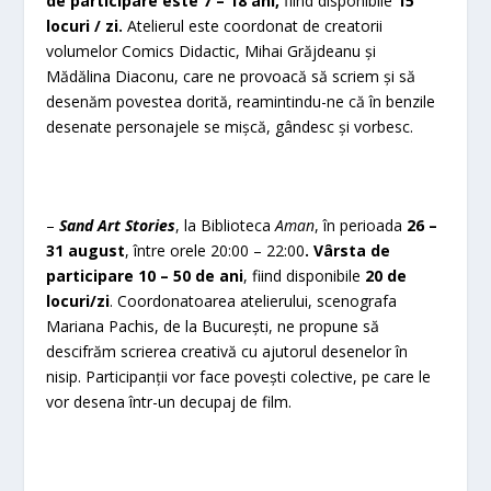
de participare este 7 – 18 ani,
fiind disponibile
15
locuri / zi.
Atelierul este coordonat de creatorii
volumelor Comics Didactic, Mihai Grăjdeanu și
Mădălina Diaconu, care ne provoacă să scriem și să
desenăm povestea dorită, reamintindu-ne că în benzile
desenate personajele se mișcă, gândesc și vorbesc.
–
Sand Art Stories
, la Biblioteca
Aman
, în perioada
26 –
31 august
, între orele 20:00 – 22:00
.
Vârsta de
participare 10 – 50 de ani
, fiind disponibile
20 de
locuri/zi
. Coordonatoarea atelierului, scenografa
Mariana Pachis, de la București, ne propune să
descifrăm scrierea creativă cu ajutorul desenelor în
nisip. Participanții vor face povești colective, pe care le
vor desena într-un decupaj de film.