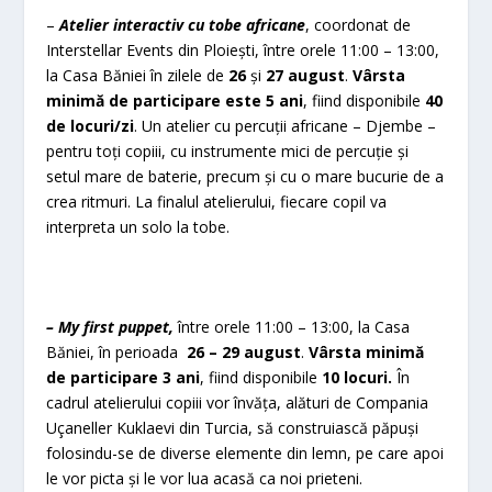
–
Atelier interactiv cu tobe africane
, coordonat de
Interstellar Events din Ploiești, între orele 11:00 – 13:00,
la Casa Băniei în zilele de
26
și
27 august
.
Vârsta
minimă de participare este 5 ani
, fiind disponibile
40
de locuri/zi
. Un atelier cu percuții africane – Djembe –
pentru toți copiii, cu instrumente mici de percuție și
setul mare de baterie, precum și cu o mare bucurie de a
crea ritmuri. La finalul atelierului, fiecare copil va
interpreta un solo la tobe.
– My first puppet,
între orele 11:00 – 13:00, la Casa
Băniei, în perioada
26 – 29 august
.
Vârsta
minimă
de participare 3 ani
, fiind disponibile
10 locuri.
În
cadrul atelierului copiii vor învăța, alături de Compania
Uçaneller Kuklaevi din Turcia, să construiască păpuși
folosindu-se de diverse elemente din lemn, pe care apoi
le vor picta și le vor lua acasă ca noi prieteni.