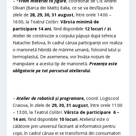
– *
From material to figure
, coordonat de CIE Andrei
Olivari (Barca dei Matti) Italia, ce se va desfășura în
zilele de
28, 29, 30, 31 august
, între orele 14:00 –
16:00, la Teatrul
Colibri
.
Vârsta minimă de
participare 14 ani
, fiind disponibile
12 locuri / zi
.
Atelier de construcție a corpului păpușii după tehnica
Natachei Belova, în cadrul căruia participanții vor realiza
o marionetă hibridă de mărime umană, folosind lutul și
termoplastul, De asemenea, vor învăța noțiuni de
manipulare a acestui tip de marionetă.
Prezența este
obligatorie pe tot parcursul atelierului.
–
Atelier de robotică și programare,
coord. Logiscool
Craiova, în zilele de
29, 30, 31 august
, între orele 11:00
– 13:00, la Teatrul
Colibri
.
Vârsta de participare 6 –
14 ani
, fiind disponibile
10 locuri
. Atelierul este o
călătorie prin universul facinant al informaticii pentru
copii, în cadrul căruia ei se transformă din consumatori