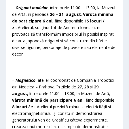
–
Origami modular
, între orele 11:00 – 13:00, la Muzeul
de Artă, în perioada
26 – 31 august
.
Vârsta minimă
de participare 6 ani,
fiind disponibile
15 locuri /
zi.
Atelierul, susținut tot de Andreea Ionescu, ne
provoacă să transformăm imposibilul în posibil inspirați
de arta japoneză origami și să construim din hârtie
diverse figurine, personaje de poveste sau elemente de
decor.
–
Magnetico
, atelier coordonat de Compania Tropotici
din Nedelea – Prahova, în zilele de
27, 28
și
29
august,
între orele 11:00 – 13:00, la Muzeul de Artă,
vârsta minimă de participare 6 ani,
fiind disponibile
8 locuri / zi.
Atelierul prezintă minunile electricității și
electromagnetismului și constă în demonstrarea
generatorului Van de Graaff cu câteva experimente,
crearea unui motor electric simplu de demonstrație