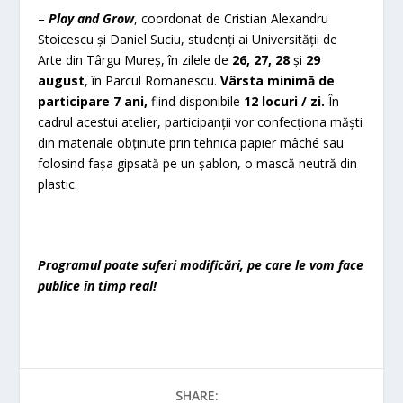
–
Play and Grow
, coordonat de Cristian Alexandru
Stoicescu și Daniel Suciu, studenți ai Universității de
Arte din Târgu Mureș, în zilele de
26, 27, 28
și
29
august
, în Parcul Romanescu.
Vârsta minimă de
participare 7 ani,
fiind disponibile
12 locuri / zi.
În
cadrul acestui atelier, participanții vor confecționa măști
din materiale obținute prin tehnica papier mâché sau
folosind fașa gipsată pe un șablon, o mască neutră din
plastic.
Programul poate suferi modificări, pe care le vom face
publice în timp real!
SHARE: