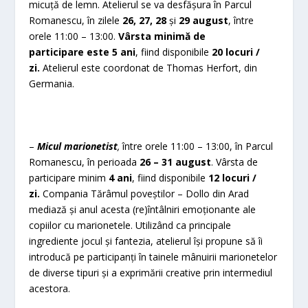
micuță de lemn. Atelierul se va desfășura în Parcul
Romanescu, în zilele
26, 27, 28
și
29 august
, între
orele 11:00 – 13:00.
Vârsta minimă de
participare este
5 ani
, fiind disponibile
20 locuri /
zi.
Atelierul este coordonat de Thomas Herfort, din
Germania.
–
Micul marionetist
,
între orele 11:00 – 13:00, în Parcul
Romanescu, în
perioada
26 – 31 august
. Vârsta de
participare minim
4 ani
, fiind disponibile
12 locuri /
zi.
Compania Tărâmul poveștilor – Dollo din Arad
mediază și anul acesta (re)întâlniri emoționante ale
copiilor cu marionetele. Utilizând ca principale
ingrediente jocul și fantezia, atelierul își propune să îi
introducă pe participanți în tainele mânuirii marionetelor
de diverse tipuri și a exprimării creative prin intermediul
acestora.