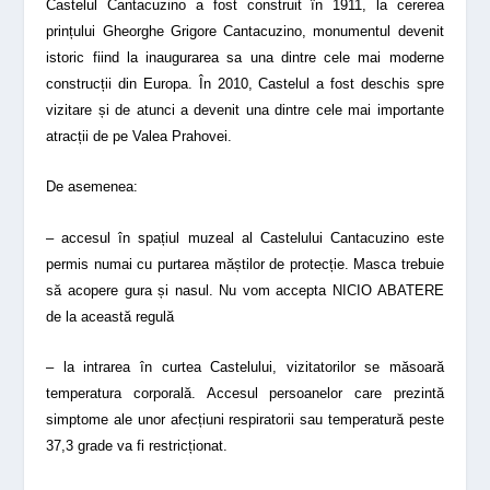
Castelul Cantacuzino a fost construit în 1911, la cererea
prințului Gheorghe Grigore Cantacuzino, monumentul devenit
istoric fiind la inaugurarea sa una dintre cele mai moderne
construcții din Europa. În 2010, Castelul a fost deschis spre
vizitare și de atunci a devenit una dintre cele mai importante
atracții de pe Valea Prahovei.
De asemenea:
– accesul în spațiul muzeal al Castelului Cantacuzino este
permis numai cu purtarea măștilor de protecție. Masca trebuie
să acopere gura și nasul. Nu vom accepta NICIO ABATERE
de la această regulă
– la intrarea în curtea Castelului, vizitatorilor se măsoară
temperatura corporală. Accesul persoanelor care prezintă
simptome ale unor afecțiuni respiratorii sau temperatură peste
37,3 grade va fi restricționat.