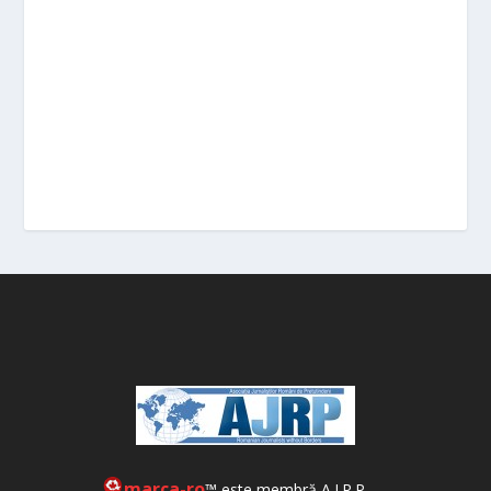
marca-ro
™ este membră A.J.R.P.