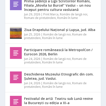
Prima ședință a Ligii Scriitorilor Români,
Filiala „Movila lui Burcel” Vaslui – un nou
început pentru cultura vasluiană
Jun 29, 2026
|
Print Marca
,
Români de langă noi
,
Romani de pretutindeni
,
Români în lume
Ziua Drapelului Național și Lupșa, jud. Alba
Jun 25, 2026
|
Români de langă noi
,
Romani de
pretutindeni
,
Români în lume
Participare românească la MetropolCon /
Eurocon 2026, Berlin
Jun 24, 2026
|
Români de langă noi
,
Romani de
pretutindeni
,
Români în lume
Deschiderea Muzeului Etnografic din com.
Șuletea, jud. Vaslui.
Jun 24, 2026
|
Români de langă noi
,
Romani de
pretutindeni
,
Români în lume
Festivalul de artă Teatru sub Lună revine
la București cu ediția a XI-a