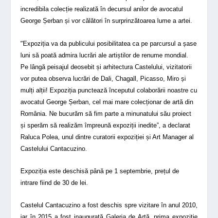
incredibila colecție realizată în decursul anilor de avocatul
George Șerban și vor călători în surprinzătoarea lume a artei.
“
Expoziția va da publicului posibilitatea ca pe parcursul a șase
luni să poată admira lucrări ale artiștilor de renume mondial.
Pe lângă peisajul deosebit și arhitectura Castelului, vizitatorii
vor putea observa lucrări de Dali, Chagall, Picasso, Miro și
mulți alții! Expoziția punctează începutul colaborării noastre cu
avocatul George Șerban, cel mai mare colecționar de artă din
România. Ne bucurăm să fim parte a minunatului său proiect
și sperăm să realizăm împreună expoziții inedite”, a declarat
Raluca Polea, unul dintre curatorii expoziției și Art Manager al
Castelului Cantacuzino.
Expoziția este deschisă până pe 1 septembrie, prețul de
intrare fiind de 30 de lei.
Castelul Cantacuzino a fost deschis spre vizitare în anul 2010,
iar în 2015 a fost inaugurată Galeria de Artă, prima expoziţie