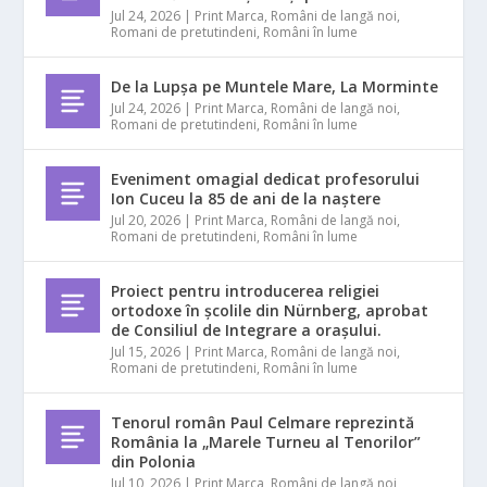
Jul 24, 2026
|
Print Marca
,
Români de langă noi
,
Romani de pretutindeni
,
Români în lume
De la Lupșa pe Muntele Mare, La Morminte
Jul 24, 2026
|
Print Marca
,
Români de langă noi
,
Romani de pretutindeni
,
Români în lume
Eveniment omagial dedicat profesorului
Ion Cuceu la 85 de ani de la naștere
Jul 20, 2026
|
Print Marca
,
Români de langă noi
,
Romani de pretutindeni
,
Români în lume
Proiect pentru introducerea religiei
ortodoxe în școlile din Nürnberg, aprobat
de Consiliul de Integrare a orașului.
Jul 15, 2026
|
Print Marca
,
Români de langă noi
,
Romani de pretutindeni
,
Români în lume
Tenorul român Paul Celmare reprezintă
România la „Marele Turneu al Tenorilor”
din Polonia
Jul 10, 2026
|
Print Marca
,
Români de langă noi
,