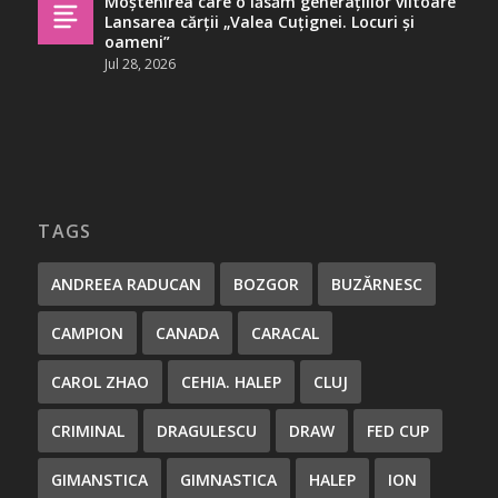
Moștenirea care o lăsăm generațiilor viitoare
Lansarea cărții „Valea Cuțignei. Locuri și
oameni”
Jul 28, 2026
TAGS
ANDREEA RADUCAN
BOZGOR
BUZĂRNESC
CAMPION
CANADA
CARACAL
CAROL ZHAO
CEHIA. HALEP
CLUJ
CRIMINAL
DRAGULESCU
DRAW
FED CUP
GIMANSTICA
GIMNASTICA
HALEP
ION