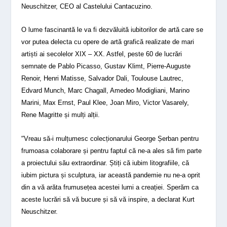
Neuschitzer, CEO al Castelului Cantacuzino.
O lume fascinantă le va fi dezvăluită iubitorilor de artă care se
vor putea delecta cu opere de artă grafică realizate de mari
artiști ai secolelor XIX – XX. Astfel, peste 60 de lucrări
semnate de Pablo Picasso, Gustav Klimt, Pierre-Auguste
Renoir, Henri Matisse, Salvador Dali, Toulouse Lautrec,
Edvard Munch, Marc Chagall, Amedeo Modigliani, Marino
Marini, Max Ernst, Paul Klee, Joan Miro, Victor Vasarely,
Rene Magritte și mulți alții.
“
Vreau să-i mulțumesc colecționarului George Șerban pentru
frumoasa colaborare și pentru faptul că ne-a ales să fim parte
a proiectului său extraordinar. Știți că iubim litografiile, că
iubim pictura și sculptura, iar această pandemie nu ne-a oprit
din a vă arăta frumusețea acestei lumi a creației. Sperăm ca
aceste lucrări să vă bucure și să vă inspire, a declarat Kurt
Neuschitzer.