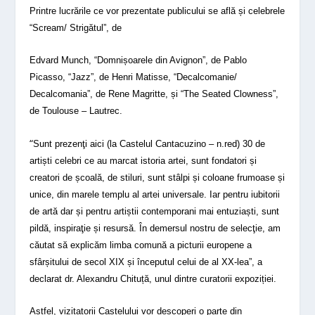
Printre lucrările ce vor prezentate publicului se află și celebrele
“Scream/ Strigătul”, de
Edvard Munch, “Domnișoarele din Avignon”, de Pablo
Picasso, “Jazz”, de Henri Matisse, “Decalcomanie/
Decalcomania”, de Rene Magritte, și “The Seated Clowness”,
de Toulouse – Lautrec.
“
Sunt prezenţi aici (la Castelul Cantacuzino – n.red) 30 de
artiști celebri ce au marcat istoria artei, sunt fondatori și
creatori de școală, de stiluri, sunt stâlpi și coloane frumoase și
unice, din marele templu al artei universale. Iar pentru iubitorii
de artă dar și pentru artiștii contemporani mai entuziaști, sunt
pildă, inspiraţie și resursă. În demersul nostru de selecţie, am
căutat să explicăm limba comună a picturii europene a
sfârșitului de secol XIX și începutul celui de al XX-lea”, a
declarat dr. Alexandru Chituță, unul dintre curatorii expoziției.
Astfel, vizitatorii Castelului vor descoperi o parte din