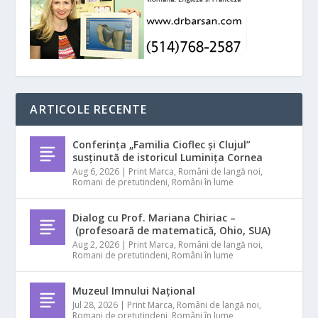
ARTICOLE RECENTE
Conferința „Familia Cioflec și Clujul”
susținută de istoricul Luminița Cornea
Aug 6, 2026
|
Print Marca
,
Români de langă noi
,
Romani de pretutindeni
,
Români în lume
Dialog cu Prof. Mariana Chiriac –
(profesoară de matematică, Ohio, SUA)
Aug 2, 2026
|
Print Marca
,
Români de langă noi
,
Romani de pretutindeni
,
Români în lume
Muzeul Imnului Național
Jul 28, 2026
|
Print Marca
,
Români de langă noi
,
Romani de pretutindeni
,
Români în lume