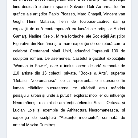
fiind dedicată pictorului spaniol Salvador Dali. Au urmat lucrări
grafice ale artiştilor Pablo Picasso, Marc Chagall, Vincent van
Gogh, Henri Matisse, Henri de Toulouse-Lautrec dar şi
expoziţii de artă contemporană cu lucrări ale artiştilor Andrei
Gamarţ, Nadine Kseibi, Mirela Iordache, ale Societăţii Artiştilor
Figurativi din România și o mare expoziție de sculptură care a
celebrat Centenarul Marii Uniri, aducând împreună 100 de
sculptori români. De asemenea, Castelul a găzduit expozițiile
“Woman in Power”, care a inclus opere de artă semnate de
110 artiste din 13 colecții private, “Books & Arts”, superba
“Detaliul Neoromânesc”, ce a reprezentat o incursiune în
lumea clădirilor bucureștene ce altădată erau mândria
peisajului urban și unde a putut fi explorat mobilier cu influențe
Neoromânești realizat de arhitecții atelierului Șezi – Octavia și
Lucian Loiș și exemple de Arhitectura Neoromaneasca, și
expoziția de sculptură “Absențe încercuite”, semnată de
artistul Maxim Dumitraș.