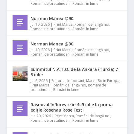
Romani de pretutindeni
,
Români în lume
Norman Manea @90.
Jul 10, 2026
|
Print Marca
,
Români de langă noi
,
Romani de pretutindeni
,
Români în lume
Norman Manea @90.
Jul 10, 2026
|
Print Marca
,
Români de langă noi
,
Romani de pretutindeni
,
Români în lume
Summitul N.A.T.O. de la Ankara (Turcia) 7-
8 iulie
Jul 6, 2026
|
Editorial
,
Important
,
Marca-Ro în Europa
,
Print Marca
,
Români de langă noi
,
Romani de
pretutindeni
,
Români în lume
Râșnovul înflorește în 4–5 iulie la prima
ediție Rosenau Rose Fest
Jun 29, 2026
|
Print Marca
,
Români de langă noi
,
Romani de pretutindeni
,
Români în lume