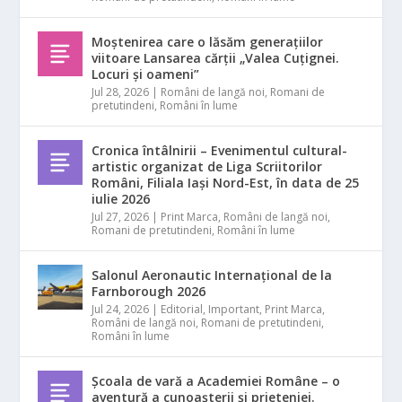
Moștenirea care o lăsăm generațiilor
viitoare Lansarea cărții „Valea Cuțignei.
Locuri și oameni”
Jul 28, 2026
|
Români de langă noi
,
Romani de
pretutindeni
,
Români în lume
Cronica întâlnirii – Evenimentul cultural-
artistic organizat de Liga Scriitorilor
Români, Filiala Iași Nord-Est, în data de 25
iulie 2026
Jul 27, 2026
|
Print Marca
,
Români de langă noi
,
Romani de pretutindeni
,
Români în lume
Salonul Aeronautic Internațional de la
Farnborough 2026
Jul 24, 2026
|
Editorial
,
Important
,
Print Marca
,
Români de langă noi
,
Romani de pretutindeni
,
Români în lume
Școala de vară a Academiei Române – o
aventură a cunoașterii și prieteniei.