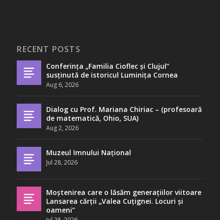
RECENT POSTS
Conferința „Familia Cioflec și Clujul”
susținută de istoricul Luminița Cornea
Aug 6, 2026
Dialog cu Prof. Mariana Chiriac – (profesoară
de matematică, Ohio, SUA)
Aug 2, 2026
Muzeul Imnului Național
Jul 28, 2026
Moștenirea care o lăsăm generațiilor viitoare
Lansarea cărții „Valea Cuțignei. Locuri și
oameni”
Jul 28, 2026