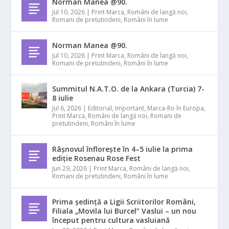
Norman Manea @90.
Jul 10, 2026
|
Print Marca
,
Români de langă noi
,
Romani de pretutindeni
,
Români în lume
Norman Manea @90.
Jul 10, 2026
|
Print Marca
,
Români de langă noi
,
Romani de pretutindeni
,
Români în lume
Summitul N.A.T.O. de la Ankara (Turcia) 7-
8 iulie
Jul 6, 2026
|
Editorial
,
Important
,
Marca-Ro în Europa
,
Print Marca
,
Români de langă noi
,
Romani de
pretutindeni
,
Români în lume
Râșnovul înflorește în 4–5 iulie la prima
ediție Rosenau Rose Fest
Jun 29, 2026
|
Print Marca
,
Români de langă noi
,
Romani de pretutindeni
,
Români în lume
Prima ședință a Ligii Scriitorilor Români,
Filiala „Movila lui Burcel” Vaslui – un nou
început pentru cultura vasluiană