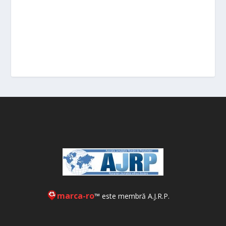
marca-ro
™ este membră A.J.R.P.