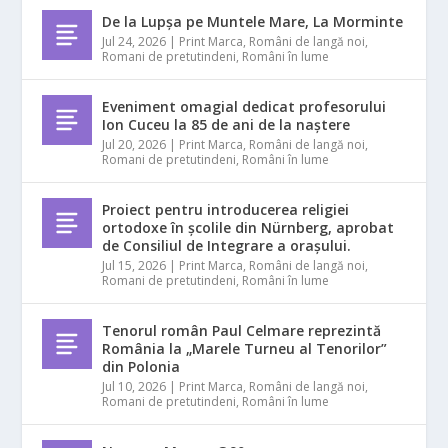
De la Lupșa pe Muntele Mare, La Morminte
Jul 24, 2026
|
Print Marca
,
Români de langă noi
,
Romani de pretutindeni
,
Români în lume
Eveniment omagial dedicat profesorului
Ion Cuceu la 85 de ani de la naștere
Jul 20, 2026
|
Print Marca
,
Români de langă noi
,
Romani de pretutindeni
,
Români în lume
Proiect pentru introducerea religiei
ortodoxe în școlile din Nürnberg, aprobat
de Consiliul de Integrare a orașului.
Jul 15, 2026
|
Print Marca
,
Români de langă noi
,
Romani de pretutindeni
,
Români în lume
Tenorul român Paul Celmare reprezintă
România la „Marele Turneu al Tenorilor”
din Polonia
Jul 10, 2026
|
Print Marca
,
Români de langă noi
,
Romani de pretutindeni
,
Români în lume