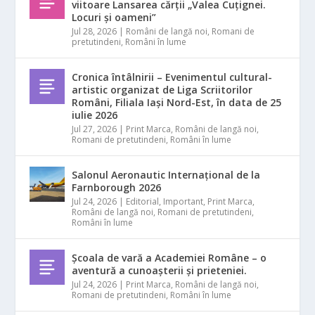
viitoare Lansarea cărții „Valea Cuțignei.
Locuri și oameni”
Jul 28, 2026
|
Români de langă noi
,
Romani de
pretutindeni
,
Români în lume
Cronica întâlnirii – Evenimentul cultural-
artistic organizat de Liga Scriitorilor
Români, Filiala Iași Nord-Est, în data de 25
iulie 2026
Jul 27, 2026
|
Print Marca
,
Români de langă noi
,
Romani de pretutindeni
,
Români în lume
Salonul Aeronautic Internațional de la
Farnborough 2026
Jul 24, 2026
|
Editorial
,
Important
,
Print Marca
,
Români de langă noi
,
Romani de pretutindeni
,
Români în lume
Școala de vară a Academiei Române – o
aventură a cunoașterii și prieteniei.
Jul 24, 2026
|
Print Marca
,
Români de langă noi
,
Romani de pretutindeni
,
Români în lume