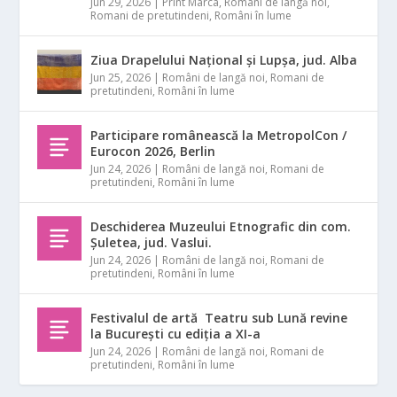
Jun 29, 2026
|
Print Marca
,
Români de langă noi
,
Romani de pretutindeni
,
Români în lume
Ziua Drapelului Național și Lupșa, jud. Alba
Jun 25, 2026
|
Români de langă noi
,
Romani de
pretutindeni
,
Români în lume
Participare românească la MetropolCon /
Eurocon 2026, Berlin
Jun 24, 2026
|
Români de langă noi
,
Romani de
pretutindeni
,
Români în lume
Deschiderea Muzeului Etnografic din com.
Șuletea, jud. Vaslui.
Jun 24, 2026
|
Români de langă noi
,
Romani de
pretutindeni
,
Români în lume
Festivalul de artă Teatru sub Lună revine
la București cu ediția a XI-a
Jun 24, 2026
|
Români de langă noi
,
Romani de
pretutindeni
,
Români în lume