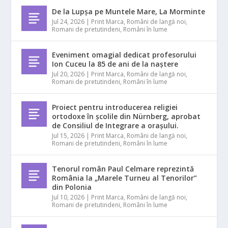
De la Lupșa pe Muntele Mare, La Morminte
Jul 24, 2026
|
Print Marca
,
Români de langă noi
,
Romani de pretutindeni
,
Români în lume
Eveniment omagial dedicat profesorului
Ion Cuceu la 85 de ani de la naștere
Jul 20, 2026
|
Print Marca
,
Români de langă noi
,
Romani de pretutindeni
,
Români în lume
Proiect pentru introducerea religiei
ortodoxe în școlile din Nürnberg, aprobat
de Consiliul de Integrare a orașului.
Jul 15, 2026
|
Print Marca
,
Români de langă noi
,
Romani de pretutindeni
,
Români în lume
Tenorul român Paul Celmare reprezintă
România la „Marele Turneu al Tenorilor”
din Polonia
Jul 10, 2026
|
Print Marca
,
Români de langă noi
,
Romani de pretutindeni
,
Români în lume