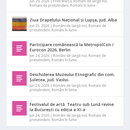
Jun 29, 2026
|
Print Marca
,
Români de langă noi
,
Romani de pretutindeni
,
Români în lume
Ziua Drapelului Național și Lupșa, jud. Alba
Jun 25, 2026
|
Români de langă noi
,
Romani de
pretutindeni
,
Români în lume
Participare românească la MetropolCon /
Eurocon 2026, Berlin
Jun 24, 2026
|
Români de langă noi
,
Romani de
pretutindeni
,
Români în lume
Deschiderea Muzeului Etnografic din com.
Șuletea, jud. Vaslui.
Jun 24, 2026
|
Români de langă noi
,
Romani de
pretutindeni
,
Români în lume
Festivalul de artă Teatru sub Lună revine
la București cu ediția a XI-a
Jun 24, 2026
|
Români de langă noi
,
Romani de
pretutindeni
,
Români în lume