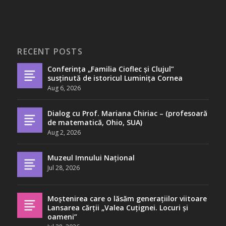
RECENT POSTS
Conferința „Familia Cioflec și Clujul”
susținută de istoricul Luminița Cornea
Aug 6, 2026
Dialog cu Prof. Mariana Chiriac – (profesoară
de matematică, Ohio, SUA)
Aug 2, 2026
Muzeul Imnului Național
Jul 28, 2026
Moștenirea care o lăsăm generațiilor viitoare
Lansarea cărții „Valea Cuțignei. Locuri și
oameni”