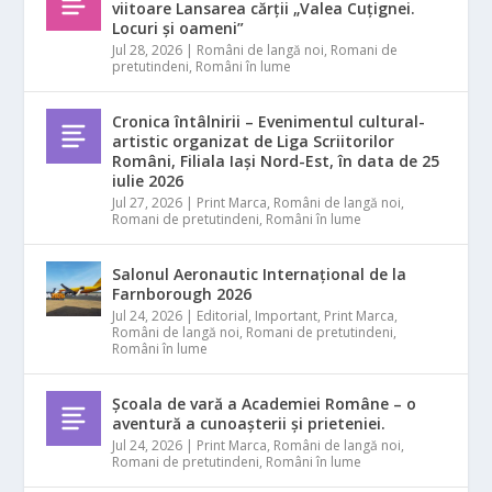
viitoare Lansarea cărții „Valea Cuțignei.
Locuri și oameni”
Jul 28, 2026
|
Români de langă noi
,
Romani de
pretutindeni
,
Români în lume
Cronica întâlnirii – Evenimentul cultural-
artistic organizat de Liga Scriitorilor
Români, Filiala Iași Nord-Est, în data de 25
iulie 2026
Jul 27, 2026
|
Print Marca
,
Români de langă noi
,
Romani de pretutindeni
,
Români în lume
Salonul Aeronautic Internațional de la
Farnborough 2026
Jul 24, 2026
|
Editorial
,
Important
,
Print Marca
,
Români de langă noi
,
Romani de pretutindeni
,
Români în lume
Școala de vară a Academiei Române – o
aventură a cunoașterii și prieteniei.
Jul 24, 2026
|
Print Marca
,
Români de langă noi
,
Romani de pretutindeni
,
Români în lume