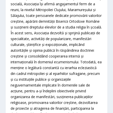
socială, Asociația își afirmă angajamentul ferm de a
reuni, la nivelul Mitropoliei Clujului, Maramureșului și
Sălajului, toate persoanele dedicate promovării valorilor
creștine, apărării demnității Bisericii Ortodoxe Române
și susținerii dreptului elevilor de a studia religia în școală.
În acest sens, Asociația dezvoltă și sprijină publicații de
specialitate, activități de popularizare, manifestări
culturale, științifice și expoziționale, implicând
autoritățile și opinia publică în răspândirea doctrinei
creștine și consolidând cooperarea internă și
internațională în domeniul ecumenismului. Totodată, ea
menține o legătură constantă cu ierarhia ecleziastică
din cadrul mitropoliei și al eparhiilor sufragane, precum
și cu instituțiile publice și organizațiile
neguvernamentale implicate în domeniile sale de
acțiune, pentru a-și îndeplini obiectivele privind
organizarea de manifestări, susținerea publicațiilor
religioase, promovarea valorilor creștine, dezvoltarea
de proiecte și atragerea de finanțări, participarea la