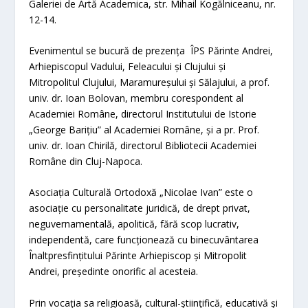
Galeriei de Artă Academica, str. Mihail Kogălniceanu, nr.
12-14.
Evenimentul se bucură de prezența ÎPS Părinte Andrei,
Arhiepiscopul Vadului, Feleacului și Clujului și
Mitropolitul Clujului, Maramureșului și Sălajului, a prof.
univ. dr. Ioan Bolovan, membru corespondent al
Academiei Române, directorul Institutului de Istorie
„George Barițiu” al Academiei Române, și a pr. Prof.
univ. dr. Ioan Chirilă, directorul Bibliotecii Academiei
Române din Cluj-Napoca.
Asociația Culturală Ortodoxă „Nicolae Ivan” este o
asociație cu personalitate juridică, de drept privat,
neguvernamentală, apolitică, fără scop lucrativ,
independentă, care funcționează cu binecuvântarea
Înaltpresfințitului Părinte Arhiepiscop și Mitropolit
Andrei, președinte onorific al acesteia.
Prin vocaţia sa religioasă, cultural-ştiinţifică, educativă şi