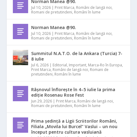
Norman Manea @90.
Jul 10, 2026
|
Print Marca
,
Români de langă noi
,
Romani de pretutindeni
,
Români în lume
Norman Manea @90.
Jul 10, 2026
|
Print Marca
,
Români de langă noi
,
Romani de pretutindeni
,
Români în lume
Summitul N.A.T.O. de la Ankara (Turcia) 7-
8 iulie
Jul 6, 2026
|
Editorial
,
Important
,
Marca-Ro în Europa
,
Print Marca
,
Români de langă noi
,
Romani de
pretutindeni
,
Români în lume
Râșnovul înflorește în 4–5 iulie la prima
ediție Rosenau Rose Fest
Jun 29, 2026
|
Print Marca
,
Români de langă noi
,
Romani de pretutindeni
,
Români în lume
Prima ședință a Ligii Scriitorilor Români,
Filiala „Movila lui Burcel” Vaslui – un nou
început pentru cultura vasluiană