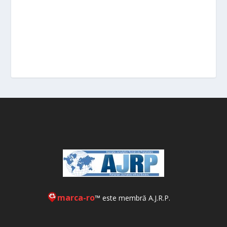
marca-ro
™ este membră A.J.R.P.