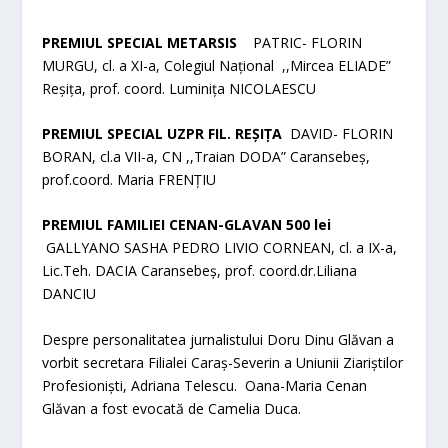
PREMIUL SPECIAL METARSIS
PATRIC- FLORIN
MURGU, cl. a XI-a, Colegiul Național ,,Mircea ELIADE”
Reșița, prof. coord. Luminița NICOLAESCU
PREMIUL SPECIAL UZPR FIL. REȘIȚA
DAVID- FLORIN
BORAN, cl.a VII-a, CN ,,Traian DODA” Caransebeș,
prof.coord. Maria FRENȚIU
PREMIUL FAMILIEI CENAN-GLAVAN 500 lei
GALLYANO SASHA PEDRO LIVIO CORNEAN, cl. a IX-a,
Lic.Teh. DACIA Caransebeș, prof. coord.dr.Liliana
DANCIU
Despre personalitatea jurnalistului Doru Dinu Glăvan a
vorbit secretara Filialei Caraș-Severin a Uniunii Ziariștilor
Profesioniști, Adriana Telescu. Oana-Maria Cenan
Glăvan a fost evocată de Camelia Duca.