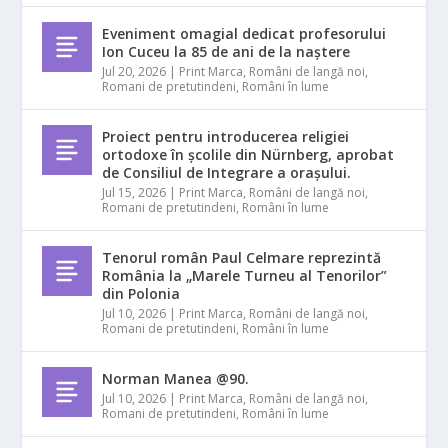
Eveniment omagial dedicat profesorului
Ion Cuceu la 85 de ani de la naștere
Jul 20, 2026
|
Print Marca
,
Români de langă noi
,
Romani de pretutindeni
,
Români în lume
Proiect pentru introducerea religiei
ortodoxe în școlile din Nürnberg, aprobat
de Consiliul de Integrare a orașului.
Jul 15, 2026
|
Print Marca
,
Români de langă noi
,
Romani de pretutindeni
,
Români în lume
Tenorul român Paul Celmare reprezintă
România la „Marele Turneu al Tenorilor”
din Polonia
Jul 10, 2026
|
Print Marca
,
Români de langă noi
,
Romani de pretutindeni
,
Români în lume
Norman Manea @90.
Jul 10, 2026
|
Print Marca
,
Români de langă noi
,
Romani de pretutindeni
,
Români în lume