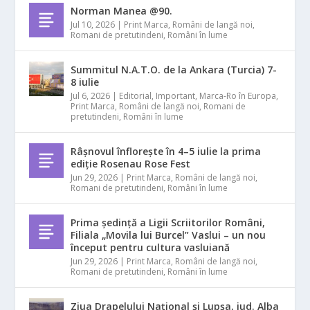
Norman Manea @90.
Jul 10, 2026
|
Print Marca
,
Români de langă noi
,
Romani de pretutindeni
,
Români în lume
Summitul N.A.T.O. de la Ankara (Turcia) 7-
8 iulie
Jul 6, 2026
|
Editorial
,
Important
,
Marca-Ro în Europa
,
Print Marca
,
Români de langă noi
,
Romani de
pretutindeni
,
Români în lume
Râșnovul înflorește în 4–5 iulie la prima
ediție Rosenau Rose Fest
Jun 29, 2026
|
Print Marca
,
Români de langă noi
,
Romani de pretutindeni
,
Români în lume
Prima ședință a Ligii Scriitorilor Români,
Filiala „Movila lui Burcel” Vaslui – un nou
început pentru cultura vasluiană
Jun 29, 2026
|
Print Marca
,
Români de langă noi
,
Romani de pretutindeni
,
Români în lume
Ziua Drapelului Național și Lupșa, jud. Alba