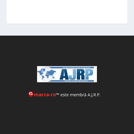
marca-ro
™ este membră A.J.R.P.