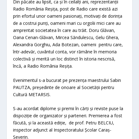
Din păcate au lipsit, ca și în ceilalți ani, reprezentanții
Radio România Reșița, post de Radio care există azi
prin efortul unor oameni pasionați, motivați de dorința
de a costrui punți, oameni mari cu orgolii mici care au
amprentat societatea în care au trăit. Doru Glăvan,
Oana Cenan-Glăvan, Mircea Săndulescu, Gelu Ghera,
Alexandra Gorghiu, Ada Botezan, oameni pentru care,
într-adevăr, cuvântul conta, vor rămâne în memoria
colectivă și merită un loc distinct în istoria nescrisă,
încă, a Radio România Reșița.
Evenimentul s-a bucurat pe prezența maestrului Sabin
PAUTZA, președinte de onoare al Societății pentru
Cultură METARSIS.
S-au acordat diplome și premii în cărți și reviste puse la
dispoziție de organizator și parteneri. Premierea a fost
făcută, și la această ediție, de prof. Petru BELCIU,
inspector adjunct al Inspectoratului Școlar Caraș-
Severin.