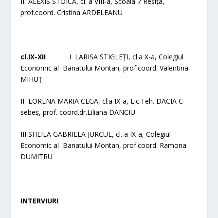
II ALEXIS STOICA, cl. a VIII-a, Școala 7 Reșița,
prof.coord. Cristina ARDELEANU
cl.IX-XII
I LARISA STIGLEȚI, cl.a X-a, Colegiul
Economic al Banatului Montan, prof.coord. Valentina
MIHUȚ
II LORENA MARIA CEGA, cl.a IX-a, Lic.Teh. DACIA C-
sebeș, prof. coord.dr.Liliana DANCIU
III SHEILA GABRIELA JURCUL, cl. a IX-a, Colegiul
Economic al Banatului Montan, prof.coord. Ramona
DUMITRU
INTERVIURI