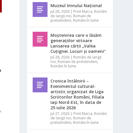
Muzeul Imnului Național
Jul 28, 2026
|
Print Marca
,
Români
de langă noi
,
Romani de
pretutindeni
,
Români în lume
Moștenirea care o lăsăm
generațiilor viitoare
Lansarea cărții „Valea
Cuțignei. Locuri și oameni”
Jul 28, 2026
|
Români de langă
noi
,
Romani de pretutindeni
,
Români în lume
a
Cronica întâlnirii –
Evenimentul cultural-
artistic organizat de Liga
Scriitorilor Români, Filiala
Iași Nord-Est, în data de
25 iulie 2026
.
Jul 27, 2026
|
Print Marca
,
Români
de langă noi
,
Romani de
pretutindeni
,
Români în lume