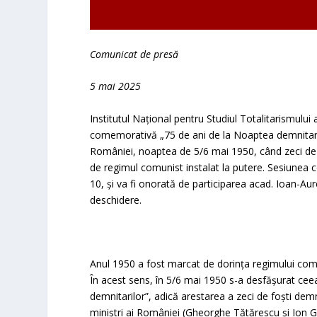
Comunicat de presă
5 mai 2025
Institutul Național pentru Studiul Totalitarismul
comemorativă „75 de ani de la Noaptea demnitaril
României, noaptea de 5/6 mai 1950, când zeci de f
de regimul comunist instalat la putere. Sesiune
10, și va fi onorată de participarea acad. Ioan-A
deschidere.
Anul 1950 a fost marcat de dorința regimului com
În acest sens, în 5/6 mai 1950 s-a desfășurat ce
demnitarilor”, adică arestarea a zeci de foști demni
miniștri ai României (Gheorghe Tătărescu și Ion 