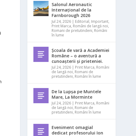
Salonul Aeronautic
Internațional de la
Farnborough 2026
Jul 24, 2026
|
Editorial
,
Important
,
Print Marca
,
Români de langă noi
,
Romani de pretutindeni
,
Români
i
în lume
Școala de vară a Academiei
Române – o aventură a
cunoașterii și prieteniei.
Jul 24, 2026
|
Print Marca
,
Români
de langă noi
,
Romani de
pretutindeni
,
Români în lume
n
De la Lupșa pe Muntele
Mare, La Morminte
Jul 24, 2026
|
Print Marca
,
Români
de langă noi
,
Romani de
pretutindeni
,
Români în lume
Eveniment omagial
dedicat profesorului Ion