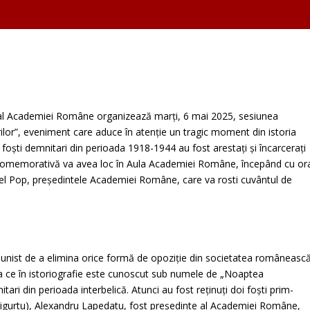
ui al Academiei Române organizează marți, 6 mai 2025, sesiunea
or”, eveniment care aduce în atenție un tragic moment din istoria
oști demnitari din perioada 1918-1944 au fost arestați și încarcerați
a comemorativă va avea loc în Aula Academiei Române, începând cu or
urel Pop, președintele Academiei Române, care va rosti cuvântul de
unist de a elimina orice formă de opoziție din societatea românească
ea ce în istoriografie este cunoscut sub numele de „Noaptea
tari din perioada interbelică. Atunci au fost reținuți doi foști prim-
Gigurtu), Alexandru Lapedatu, fost președinte al Academiei Române,