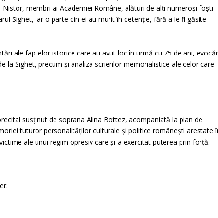
Ion Nistor, membri ai Academiei Române, alături de alți numeroși foști
ul Sighet, iar o parte din ei au murit în detenție, fără a le fi găsite
ri ale faptelor istorice care au avut loc în urmă cu 75 de ani, evocăr
de la Sighet, precum și analiza scrierilor memorialistice ale celor care
ecital susținut de soprana Alina Bottez, acompaniată la pian de
iei tuturor personalităților culturale și politice românești arestate î
ictime ale unui regim opresiv care și-a exercitat puterea prin forță.
er.