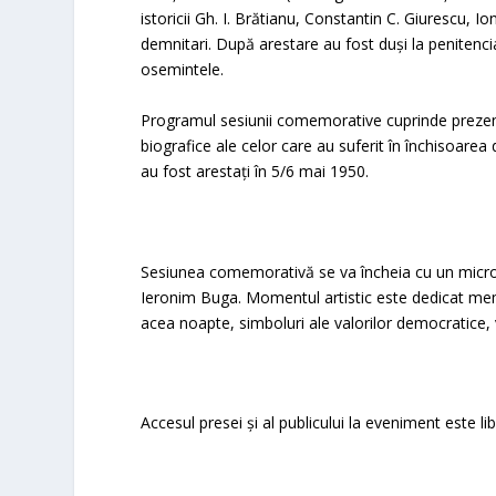
istoricii Gh. I. Brătianu, Constantin C. Giurescu, 
demnitari. După arestare au fost duși la penitenciar
osemintele.
Programul sesiunii comemorative cuprinde prezentă
biografice ale celor care au suferit în închisoarea 
au fost arestați în 5/6 mai 1950.
Sesiunea comemorativă se va încheia cu un micror
Ieronim Buga. Momentul artistic este dedicat memor
acea noapte, simboluri ale valorilor democratice, v
Accesul presei și al publicului la eveniment este lib