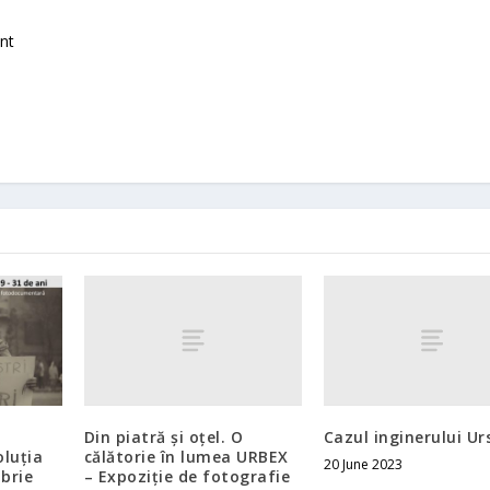
nt
Din piatră și oțel. O
Cazul inginerului Ur
călătorie în lumea URBEX
luția
20 June 2023
– Expoziție de fotografie
brie