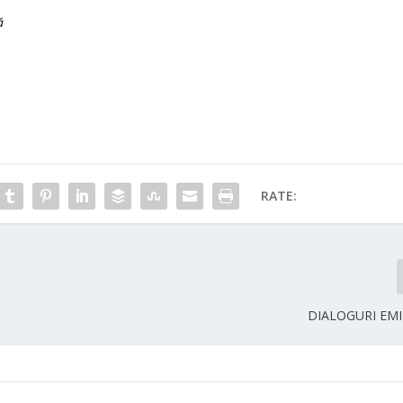
ă
RATE:
DIALOGURI EM