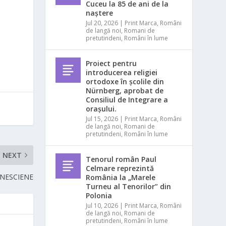
Cuceu la 85 de ani de la
naștere
Jul 20, 2026
|
Print Marca
,
Români
de langă noi
,
Romani de
pretutindeni
,
Români în lume
Proiect pentru
introducerea religiei
ortodoxe în școlile din
Nürnberg, aprobat de
Consiliul de Integrare a
orașului.
Jul 15, 2026
|
Print Marca
,
Români
de langă noi
,
Romani de
pretutindeni
,
Români în lume
NEXT
Tenorul român Paul
Celmare reprezintă
INESCIENE
România la „Marele
Turneu al Tenorilor” din
Polonia
Jul 10, 2026
|
Print Marca
,
Români
de langă noi
,
Romani de
pretutindeni
,
Români în lume