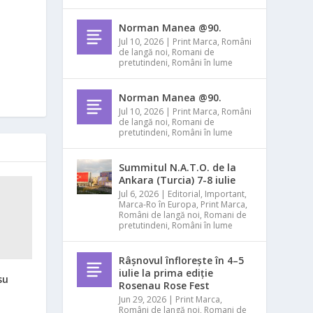
Norman Manea @90.
Jul 10, 2026
|
Print Marca
,
Români
de langă noi
,
Romani de
pretutindeni
,
Români în lume
Norman Manea @90.
Jul 10, 2026
|
Print Marca
,
Români
de langă noi
,
Romani de
pretutindeni
,
Români în lume
Summitul N.A.T.O. de la
Ankara (Turcia) 7-8 iulie
Jul 6, 2026
|
Editorial
,
Important
,
Marca-Ro în Europa
,
Print Marca
,
Români de langă noi
,
Romani de
pretutindeni
,
Români în lume
Râșnovul înflorește în 4–5
iulie la prima ediție
su
Rosenau Rose Fest
Jun 29, 2026
|
Print Marca
,
Români de langă noi
,
Romani de