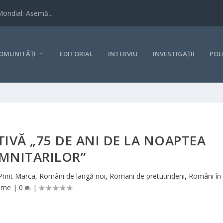
Mondial: Asemă...
OMUNITĂȚI
EDITORIAL
INTERVIU
INVESTIGAȚII
POL
VĂ „75 DE ANI DE LA NOAPTEA
MNITARILOR”
Print Marca
,
Români de langă noi
,
Romani de pretutindeni
,
Români în
ume
|
0
|