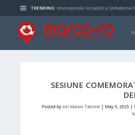
TRENDING:
Internaționala Socialistă și Globalismul 
C
SESIUNE COMEMORATI
DE
Posted by
Ion Marius Tatomir
|
May 5, 2025
|
l