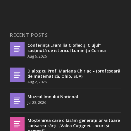
RECENT POSTS
Conferința „Familia Cioflec și Clujul”
susținută de istoricul Luminița Cornea
Aug 6, 2026
Dialog cu Prof. Mariana Chiriac – (profesoară
de matematică, Ohio, SUA)
Aug 2, 2026
Muzeul Imnului Național
Jul 28, 2026
Moștenirea care o lăsăm generațiilor viitoare
Lansarea cărții „Valea Cuțignei. Locuri și
oameni”