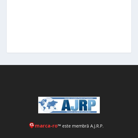
marca-ro
™ este membră A.J.R.P.