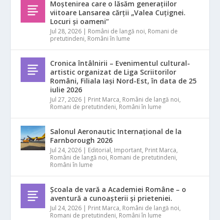
Moștenirea care o lăsăm generațiilor
viitoare Lansarea cărții „Valea Cuțignei.
Locuri și oameni”
Jul 28, 2026
|
Români de langă noi
,
Romani de
pretutindeni
,
Români în lume
Cronica întâlnirii – Evenimentul cultural-
artistic organizat de Liga Scriitorilor
Români, Filiala Iași Nord-Est, în data de 25
iulie 2026
Jul 27, 2026
|
Print Marca
,
Români de langă noi
,
Romani de pretutindeni
,
Români în lume
Salonul Aeronautic Internațional de la
Farnborough 2026
Jul 24, 2026
|
Editorial
,
Important
,
Print Marca
,
Români de langă noi
,
Romani de pretutindeni
,
Români în lume
Școala de vară a Academiei Române – o
aventură a cunoașterii și prieteniei.
Jul 24, 2026
|
Print Marca
,
Români de langă noi
,
Romani de pretutindeni
,
Români în lume