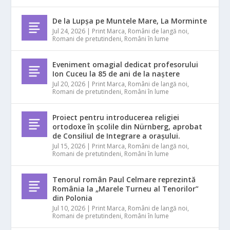
De la Lupșa pe Muntele Mare, La Morminte
Jul 24, 2026
|
Print Marca
,
Români de langă noi
,
Romani de pretutindeni
,
Români în lume
Eveniment omagial dedicat profesorului
Ion Cuceu la 85 de ani de la naștere
Jul 20, 2026
|
Print Marca
,
Români de langă noi
,
Romani de pretutindeni
,
Români în lume
Proiect pentru introducerea religiei
ortodoxe în școlile din Nürnberg, aprobat
de Consiliul de Integrare a orașului.
Jul 15, 2026
|
Print Marca
,
Români de langă noi
,
Romani de pretutindeni
,
Români în lume
Tenorul român Paul Celmare reprezintă
România la „Marele Turneu al Tenorilor”
din Polonia
Jul 10, 2026
|
Print Marca
,
Români de langă noi
,
Romani de pretutindeni
,
Români în lume