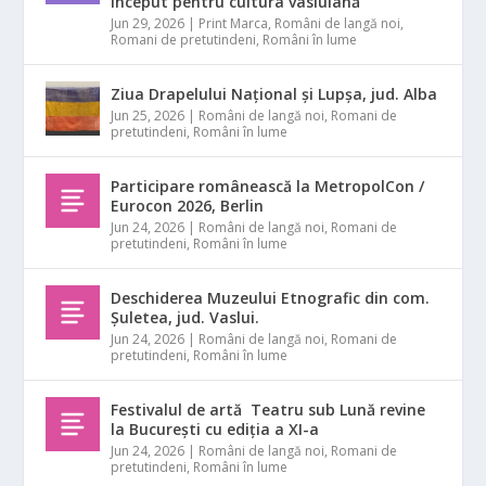
început pentru cultura vasluiană
Jun 29, 2026
|
Print Marca
,
Români de langă noi
,
Romani de pretutindeni
,
Români în lume
Ziua Drapelului Național și Lupșa, jud. Alba
Jun 25, 2026
|
Români de langă noi
,
Romani de
pretutindeni
,
Români în lume
Participare românească la MetropolCon /
Eurocon 2026, Berlin
Jun 24, 2026
|
Români de langă noi
,
Romani de
pretutindeni
,
Români în lume
Deschiderea Muzeului Etnografic din com.
Șuletea, jud. Vaslui.
Jun 24, 2026
|
Români de langă noi
,
Romani de
pretutindeni
,
Români în lume
Festivalul de artă Teatru sub Lună revine
la București cu ediția a XI-a
Jun 24, 2026
|
Români de langă noi
,
Romani de
pretutindeni
,
Români în lume