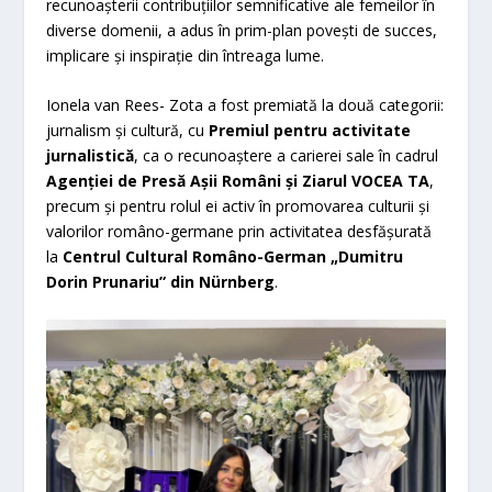
recunoașterii contribuțiilor semnificative ale femeilor în
diverse domenii, a adus în prim-plan povești de succes,
implicare și inspirație din întreaga lume.
Ionela van Rees- Zota a fost premiată la două categorii:
jurnalism și cultură, cu
Premiul pentru activitate
jurnalistică
, ca o recunoaștere a carierei sale în cadrul
Agenției de Presă Așii Români și Ziarul VOCEA TA
,
precum și pentru rolul ei activ în promovarea culturii și
valorilor româno-germane prin activitatea desfășurată
la
Centrul Cultural Româno-German „Dumitru
Dorin Prunariu” din Nürnberg
.