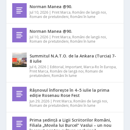
Norman Manea @90.
Jul 10, 2026
|
Print Marca
,
Români de langă noi
,
Romani de pretutindeni
,
Români în lume
Norman Manea @90.
Jul 10, 2026
|
Print Marca
,
Români de langă noi
,
Romani de pretutindeni
,
Români în lume
Summitul N.A.T.O. de la Ankara (Turcia) 7-
8 iulie
Jul 6, 2026
|
Editorial
,
Important
,
Marca-Ro în Europa
,
Print Marca
,
Români de langă noi
,
Romani de
pretutindeni
,
Români în lume
Râșnovul înflorește în 4–5 iulie la prima
ediție Rosenau Rose Fest
Jun 29, 2026
|
Print Marca
,
Români de langă noi
,
Romani de pretutindeni
,
Români în lume
Prima ședință a Ligii Scriitorilor Români,
Filiala „Movila lui Burcel” Vaslui – un nou