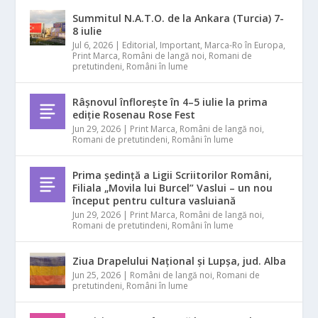
Summitul N.A.T.O. de la Ankara (Turcia) 7-
8 iulie
Jul 6, 2026
|
Editorial
,
Important
,
Marca-Ro în Europa
,
Print Marca
,
Români de langă noi
,
Romani de
pretutindeni
,
Români în lume
Râșnovul înflorește în 4–5 iulie la prima
ediție Rosenau Rose Fest
Jun 29, 2026
|
Print Marca
,
Români de langă noi
,
Romani de pretutindeni
,
Români în lume
Prima ședință a Ligii Scriitorilor Români,
Filiala „Movila lui Burcel” Vaslui – un nou
început pentru cultura vasluiană
Jun 29, 2026
|
Print Marca
,
Români de langă noi
,
Romani de pretutindeni
,
Români în lume
Ziua Drapelului Național și Lupșa, jud. Alba
Jun 25, 2026
|
Români de langă noi
,
Romani de
pretutindeni
,
Români în lume