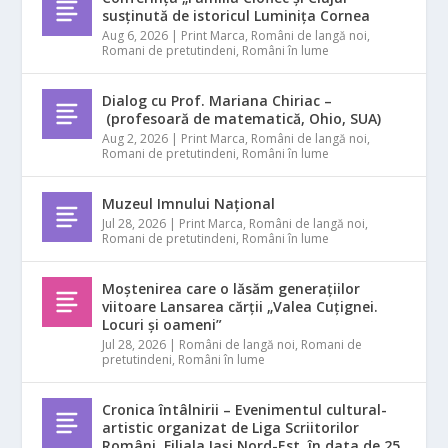
susținută de istoricul Luminița Cornea
Aug 6, 2026
|
Print Marca
,
Români de langă noi
,
Romani de pretutindeni
,
Români în lume
Dialog cu Prof. Mariana Chiriac –
(profesoară de matematică, Ohio, SUA)
Aug 2, 2026
|
Print Marca
,
Români de langă noi
,
Romani de pretutindeni
,
Români în lume
Muzeul Imnului Național
Jul 28, 2026
|
Print Marca
,
Români de langă noi
,
Romani de pretutindeni
,
Români în lume
Moștenirea care o lăsăm generațiilor
viitoare Lansarea cărții „Valea Cuțignei.
Locuri și oameni”
Jul 28, 2026
|
Români de langă noi
,
Romani de
pretutindeni
,
Români în lume
Cronica întâlnirii – Evenimentul cultural-
artistic organizat de Liga Scriitorilor
Români, Filiala Iași Nord-Est, în data de 25