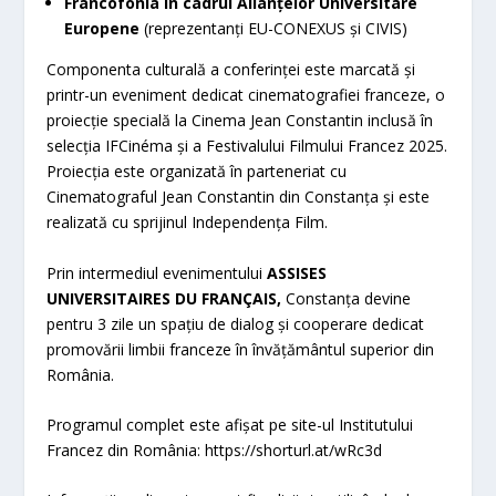
Francofonia în cadrul Alianțelor Universitare
Europene
(reprezentanți EU-CONEXUS și CIVIS)
Componenta culturală a conferinței este marcată și
printr-un eveniment dedicat cinematografiei franceze, o
proiecție specială la Cinema Jean Constantin inclusă în
selecția IFCinéma și a Festivalului Filmului Francez 2025.
Proiecția este organizată în parteneriat cu
Cinematograful Jean Constantin din Constanța și este
realizată cu sprijinul Independența Film.
Prin intermediul evenimentului
ASSISES
UNIVERSITAIRES DU FRANÇAIS,
Constanța devine
pentru 3 zile un spațiu de dialog și cooperare dedicat
promovării limbii franceze în învățământul superior din
România.
Programul complet este afișat pe site-ul Institutului
Francez din România: https://shorturl.at/wRc3d