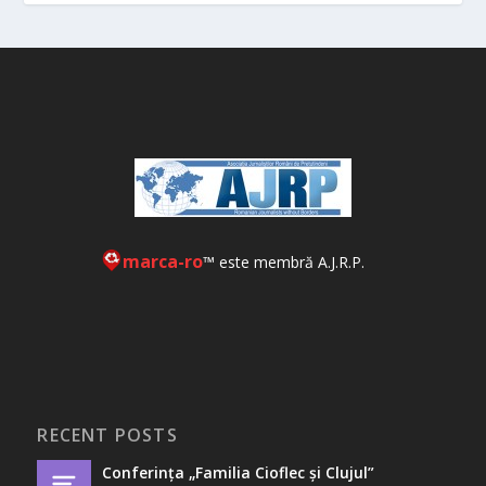
marca-ro
™ este membră A.J.R.P.
RECENT POSTS
Conferința „Familia Cioflec și Clujul”