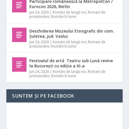
Participare românească la MetropolCon /
Eurocon 2026, Berlin
Jun 24, 2026
|
Români de langă noi
,
Romani de
pretutindeni
,
Români în lume
Deschiderea Muzeului Etnografic din com.
Șuletea, jud. Vaslui.
Jun 24, 2026
|
Români de langă noi
,
Romani de
pretutindeni
,
Români în lume
Festivalul de artă Teatru sub Lună revine
la București cu ediția a XI-a
Jun 24, 2026
|
Români de langă noi
,
Romani de
pretutindeni
,
Români în lume
SUNTEM ȘI PE FACEBOOK