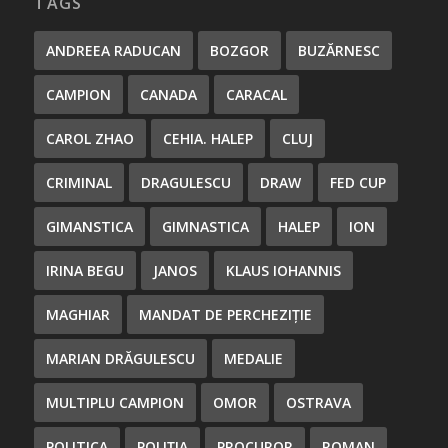
TAGS
ANDREEA RADUCAN
BOZGOR
BUZĂRNESC
CAMPION
CANADA
CARACAL
CAROL ZHAO
CEHIA. HALEP
CLUJ
CRIMINAL
DRAGULESCU
DRAW
FED CUP
GIMANSTICA
GIMNASTICA
HALEP
ION
IRINA BEGU
JANOS
KLAUS IOHANNIS
MAGHIAR
MANDAT DE PERCHEZIȚIE
MARIAN DRĂGULESCU
MEDALIE
MULTIPLU CAMPION
OMOR
OSTRAVA
POLITICA
POLIȚIA
PROCUROR
ROMAN