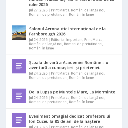
iulie 2026
Jul 27, 2026
|
Print Marca
,
Români de langă noi
,
Romani de pretutindeni
,
Români în lume
Salonul Aeronautic Internațional de la
Farnborough 2026
Jul 24, 2026
|
Editorial
,
Important
,
Print Marca
,
Români de langă noi
,
Romani de pretutindeni
,
Români în lume
Școala de vară a Academiei Române – o
aventură a cunoașterii și prieteniei.
Jul 24, 2026
|
Print Marca
,
Români de langă noi
,
Romani de pretutindeni
,
Români în lume
De la Lupșa pe Muntele Mare, La Morminte
Jul 24, 2026
|
Print Marca
,
Români de langă noi
,
Romani de pretutindeni
,
Români în lume
Eveniment omagial dedicat profesorului
Ion Cuceu la 85 de ani de la naștere
Jul 20, 2026
|
Print Marca
,
Români de langă noi
,