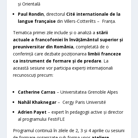
și Orientală
Paul Rondin
, directorul
Cité internationale de la
langue française
din Villers-Cotterêts – Franța.
Tematica primei zile include și o analiză a
stării
actuale a francofoniei în învățământul superior și
preuniversitar din România
, completată de o
conferință care dezbate poziționarea
limbii franceze
ca instrument de formare și de predare
. La
această sesiune vor participa experți internaționali
recunoscuți precum:
Catherine Carras
– Universitatea Grenoble Alpes
Nahâl Khaknegar
– Cergy Paris Université
Adrien Payet
– expert în pedagogii active și director
al programului FestiFLE
Programul continuă în zilele de 2, 3 și 4 aprilie cu sesiuni
de formare organizate sub forma unor
ateliere