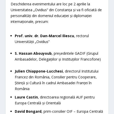
Deschiderea evenimentului are loc pe 2 aprilie la
Universitatea „Ovidius” din Constanța și va fi oficiată de
personalități din domeniul educației și diplomației
internaționale, precum:
Prof. univ. dr. Dan-Marcel Iliescu
, rectorul
Universității „Ovidius”
S. Hassan Abouyoub
, președintele GADIF (Grupul
Ambasadelor, Delegațiilor și Instituțiilor Francofone)
Julien Chiappone-Lucchesi
, directorul Institutului
Francez din România, Consilier pentru Cooperare,
Știință și Cultură în cadrul Ambasadei Franței în
România
Laure Castin
, directoarea regională AUF pentru
Europa Centrală și Orientală
David Bongard
, prim-consilier OIF – Europa Centrală