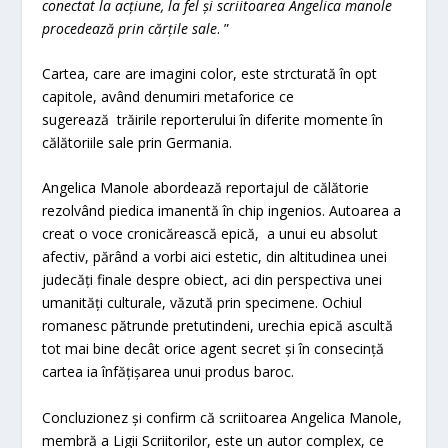
conectat la acțiune, la fel și scriitoarea Angelica manole
procedează prin cărțile sale
. ”
Cartea, care are imagini color, este strcturată în opt
capitole, având denumiri metaforice ce
sugerează trăirile reporterului în diferite momente în
călătoriile sale prin Germania.
Angelica Manole abordează reportajul de călătorie
rezolvând piedica imanentă în chip ingenios. Autoarea a
creat o voce cronicărească epică, a unui eu absolut
afectiv, părând a vorbi aici estetic, din altitudinea unei
judecăți finale despre obiect, aci din perspectiva unei
umanități culturale, văzută prin specimene. Ochiul
romanesc pătrunde pretutindeni, urechia epică ascultă
tot mai bine decât orice agent secret și în consecință
cartea ia înfățișarea unui produs baroc.
Concluzionez și confirm că scriitoarea Angelica Manole,
membră a Ligii Scriitorilor, este un autor complex, ce