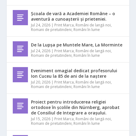
Școala de vară a Academiei Române – o
aventură a cunoașterii și prieteniei.
Jul 24, 2026
|
Print Marca
,
Români de langă noi
,
Romani de pretutindeni
,
Români în lume
De la Lupșa pe Muntele Mare, La Morminte
Jul 24, 2026
|
Print Marca
,
Români de langă noi
,
Romani de pretutindeni
,
Români în lume
Eveniment omagial dedicat profesorului
Ion Cuceu la 85 de ani de la naștere
Jul 20, 2026
|
Print Marca
,
Români de langă noi
,
Romani de pretutindeni
,
Români în lume
Proiect pentru introducerea religiei
ortodoxe în școlile din Nürnberg, aprobat
de Consiliul de Integrare a orașului.
Jul 15, 2026
|
Print Marca
,
Români de langă noi
,
Romani de pretutindeni
,
Români în lume