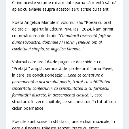
Citind aceste volume mi-am dat seama că merită să mă
aplec cu evlavie asupra acestor sărți scrise cu talent.
Poeta Angelica Manole în volumul său ”Poezii cu praf
de stele ”, apărut la Editura PIM, Iași, 2024, l-am primit
cu următoarea dedicație:”
Cu adâncă reverență față de
dumneavoastră, domnule Al.Florin Țene!Un om al
cuvântului simplu, ss.Angelica Manole.
”
Volumul care are 164 de pagini se deschide cu o
”Prefață ” amplă, semnată de profesorul Toma Pavel,
în care se concluzionează:”
…Ceea ce constituie o
permanență a discursului poetic, tratat cu subtilitatea
sincerității confesiunii, cu sensibilitatea și cu farmecul
feminității discrete, în descendență clasică.”
, este
structurat în zece capitole, ce se constituie în tot atâtea
cicluri poematice.
Poeziile sunt scrise în stil clasic, unele chiar muzicale, în
care eul poetei trăiește senzații treze cu emoții