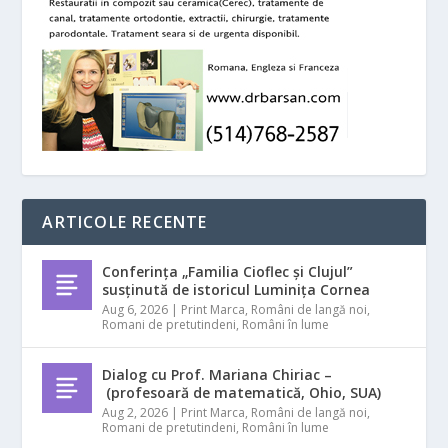
ARTICOLE RECENTE
Conferința „Familia Cioflec și Clujul”
susținută de istoricul Luminița Cornea
Aug 6, 2026
|
Print Marca
,
Români de langă noi
,
Romani de pretutindeni
,
Români în lume
Dialog cu Prof. Mariana Chiriac –
(profesoară de matematică, Ohio, SUA)
Aug 2, 2026
|
Print Marca
,
Români de langă noi
,
Romani de pretutindeni
,
Români în lume