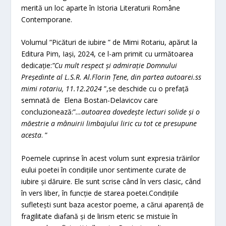
merită un loc aparte în Istoria Literaturii Române
Contemporane.
Volumul ”Picături de iubire ” de Mimi Rotariu, apărut la
Editura Pim, Iași, 2024, ce l-am primit cu următoarea
dedicație:
”Cu mult respect și admirație Domnului
Președinte al L.S.R. Al.Florin Țene, din partea autoarei.ss
mimi rotariu, 11.12.2024
”,se deschide cu o prefață
semnată de Elena Bostan-Delavicov care
concluzionează:”
…autoarea dovedește lecturi solide și o
măestrie a mânuirii limbajului liric cu tot ce presupune
acesta
. ”
Poemele cuprinse în acest volum sunt expresia trăirilor
eului poetei în condițiile unor sentimente curate de
iubire și dăruire. Ele sunt scrise când în vers clasic, când
în vers liber, în funcție de starea poetei.Condițiile
sufletești sunt baza acestor poeme, a cărui aparență de
fragilitate diafană și de lirism eteric se mistuie în