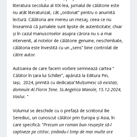
literatura secolului al XIX-lea, jurnalul de călătorie este
nu atât literaturizat, cât „ordonat” pentru o anumită
lectură. Călătoria are mereu un mesaj, ceea ce nu
înseamnă că jurnalele sunt lipsite de autenticitate; chiar
și în cazul manuscriselor asupra cărora nu s-a mai
intervenit, al notelor de călătorie genuine, neschimbate,
călătoria este învestită cu un „sens” bine controlat de
către autor.
Autoarea de care facem vorbire semnează cartea ”
Călător în țara lui Schiller”, apărută la Editura Pin,
Iași, 2024, primită cu dedicația”
Mulțumesc că existați,
domnule Al.Florin Țene. Ss.Angelica Manole, 15.12.2024,
Vaslui.
”
Volumul se deschide cu o prefață de scriitorul Ilie
Serediuc, un cunoscut călător prin Europa și Asia, în
care specifică: ”
Precum un roman bun reușește să-l
captiveze pe cititor, ținându-l timp de mai multe ore