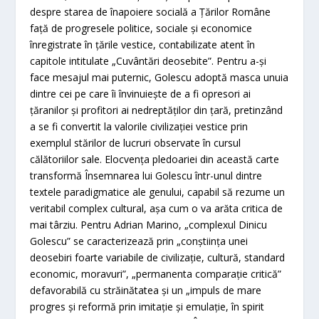
despre starea de înapoiere socială a Țărilor Române
față de progresele politice, sociale și economice
înregistrate în țările vestice, contabilizate atent în
capitole intitulate „Cuvântări deosebite”. Pentru a-și
face mesajul mai puternic, Golescu adoptă masca unuia
dintre cei pe care îi învinuiește de a fi opresori ai
țăranilor și profitori ai nedreptăților din țară, pretinzând
a se fi convertit la valorile civilizației vestice prin
exemplul stărilor de lucruri observate în cursul
călătoriilor sale. Elocvența pledoariei din această carte
transformă Însemnarea lui Golescu într-unul dintre
textele paradigmatice ale genului, capabil să rezume un
veritabil complex cultural, așa cum o va arăta critica de
mai târziu. Pentru Adrian Marino, „complexul Dinicu
Golescu” se caracterizează prin „conștiința unei
deosebiri foarte variabile de civilizație, cultură, standard
economic, moravuri”, „permanenta comparație critică”
defavorabilă cu străinătatea și un „impuls de mare
progres și reformă prin imitație și emulație, în spirit