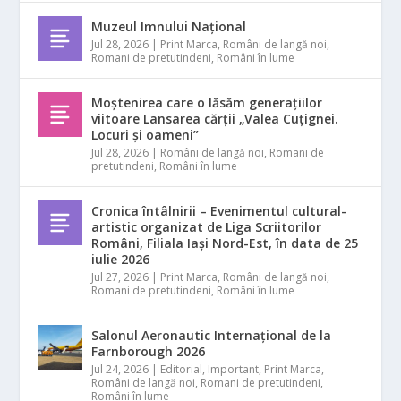
Muzeul Imnului Național
Jul 28, 2026
|
Print Marca
,
Români de langă noi
,
Romani de pretutindeni
,
Români în lume
Moștenirea care o lăsăm generațiilor
viitoare Lansarea cărții „Valea Cuțignei.
Locuri și oameni”
Jul 28, 2026
|
Români de langă noi
,
Romani de
pretutindeni
,
Români în lume
Cronica întâlnirii – Evenimentul cultural-
artistic organizat de Liga Scriitorilor
Români, Filiala Iași Nord-Est, în data de 25
iulie 2026
Jul 27, 2026
|
Print Marca
,
Români de langă noi
,
Romani de pretutindeni
,
Români în lume
Salonul Aeronautic Internațional de la
Farnborough 2026
Jul 24, 2026
|
Editorial
,
Important
,
Print Marca
,
Români de langă noi
,
Romani de pretutindeni
,
Români în lume