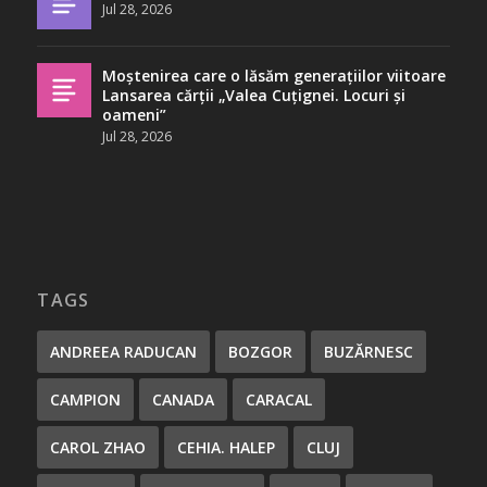
Jul 28, 2026
Moștenirea care o lăsăm generațiilor viitoare
Lansarea cărții „Valea Cuțignei. Locuri și
oameni”
Jul 28, 2026
TAGS
ANDREEA RADUCAN
BOZGOR
BUZĂRNESC
CAMPION
CANADA
CARACAL
CAROL ZHAO
CEHIA. HALEP
CLUJ