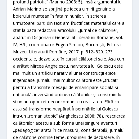
profund patriotic” (Marino 2003: 5). Însă argumentul lui
Adrian Marino se sprijină pe ideea uimirii genuine a
boierului muntean în fața minunilor. În scrierea
următoarei părți din text am fructificat materialul care a
stat la baza redactării articolului „Jurnal de călătorie”,
apărut în Dicționarul General al Literaturii Române, vol.
IV, H/L, coordonator Eugen Simion, București, Editura
Muzeul Literaturii Române, 2017, p. 512–520. 273
occidentale, dezvoltate în cursul călătoriei sale. Așa cum
a arătat Mircea Anghelescu, naivitatea lui Golescu este
mai mult un artificiu narativ al unei construcții epice
ingenioase. Jurnalul mai multor călătorii este „trucat”
pentru a transmite mesajul de emancipare socială și
națională, inversând ordinea călătoriilor și construindu-
și un autoportret neconcordant cu realitatea. Fără ca
asta să transforme neapărat Însemnările lui Golescu
într-un „roman utopic” (Anghelescu 2008: 78), rescrierea
călătoriilor acestuia sub forma unei singure aventuri
„pedagogice” arată în ce măsură, considerabilă, jurnalul
de călătorie conține teme, propuneri de dezbatere. În