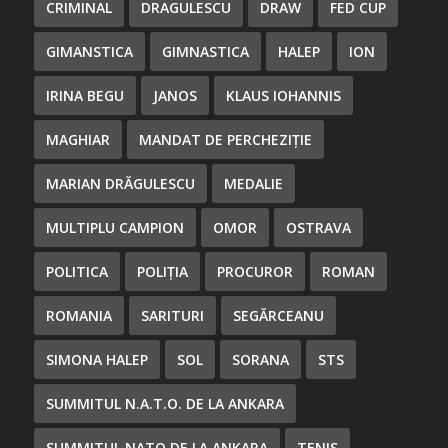
CRIMINAL
DRAGULESCU
DRAW
FED CUP
GIMANSTICA
GIMNASTICA
HALEP
ION
IRINA BEGU
JANOS
KLAUS IOHANNIS
MAGHIAR
MANDAT DE PERCHEZIȚIE
MARIAN DRĂGULESCU
MEDALIE
MULTIPLU CAMPION
OMOR
OSTRAVA
POLITICA
POLIȚIA
PROCUROR
ROMAN
ROMANIA
SARITURI
SEGĂRCEANU
SIMONA HALEP
SOL
SORANA
STS
SUMMITUL N.A.T.O. DE LA ANKARA
SUMMITUL NATO DE LA ANKARA
TENIS