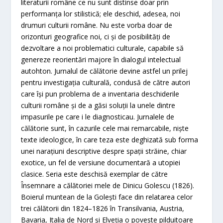
literaturii române ce nu sunt distinse doar prin
performanța lor stilistică; ele deschid, adesea, noi
drumuri culturii române. Nu este vorba doar de
orizonturi geografice noi, ci și de posibilități de
dezvoltare a noi problematici culturale, capabile să
genereze reorientări majore în dialogul intelectual
autohton. Jurnalul de călătorie devine astfel un prilej
pentru investigația culturală, condusă de către autori
care își pun problema de a inventaria deschiderile
culturii române și de a găsi soluții la unele dintre
impasurile pe care i le diagnosticau. Jurnalele de
călătorie sunt, în cazurile cele mai remarcabile, niște
texte ideologice, în care teza este deghizată sub forma
unei narațiuni descriptive despre spații străine, chiar
exotice, un fel de versiune documentară a utopiei
clasice. Seria este deschisă exemplar de către
Însemnare a călătoriei mele de Dinicu Golescu (1826).
Boierul muntean de la Golești face din relatarea celor
trei călătorii din 1824–1826 în Transilvania, Austria,
Bavaria, Italia de Nord și Elveția o poveste pilduitoare