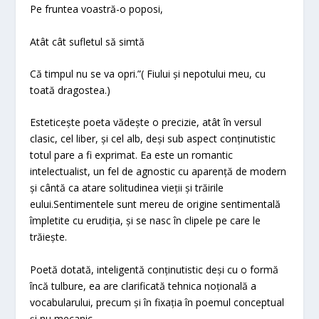
Pe fruntea voastră-o poposi,
Atât cât sufletul să simtă
Că timpul nu se va opri.”( Fiului și nepotului meu, cu
toată dragostea.)
Esteticește poeta vădește o precizie, atât în versul
clasic, cel liber, și cel alb, deși sub aspect conținutistic
totul pare a fi exprimat. Ea este un romantic
intelectualist, un fel de agnostic cu aparență de modern
și cântă ca atare solitudinea vieții și trăirile
eului.Sentimentele sunt mereu de origine sentimentală
împletite cu erudiția, și se nasc în clipele pe care le
trăiește.
Poetă dotată, inteligentă conținutistic deși cu o formă
încă tulbure, ea are clarificată tehnica noțională a
vocabularului, precum și în fixația în poemul conceptual
și nu mecanic.