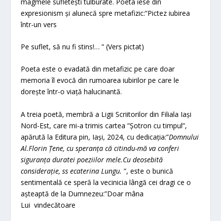
magmele sufletești tulburate. Poeta iese din
expresionism și alunecă spre metafizic:”Pictez iubirea
într-un vers
Pe suflet, să nu fi stins!… ” (Vers pictat)
Poeta este o evadată din metafizic pe care doar
memoria îl evocă din rumoarea iubirilor pe care le
dorește într-o viață halucinantă.
A treia poetă, membră a Ligii Scriitorilor din Filiala Iași
Nord-Est, care mi-a trimis cartea ”Șotron cu timpul”,
apărută la Editura pin, Iași, 2024, cu dedicația:”
Domnului
Al.Florin Țene, cu speranța că citindu-mă va conferi
siguranța duratei poeziilor mele.Cu deosebită
considerație, ss ecaterina Lungu.
”, este o bunică
sentimentală ce speră la vecinicia lângă cei dragi ce o
așteaptă de la Dumnezeu:”Doar mâna
Lui vindecătoare