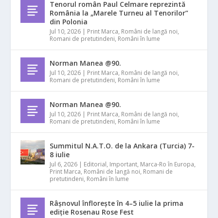
Tenorul român Paul Celmare reprezintă
România la „Marele Turneu al Tenorilor”
din Polonia
Jul 10, 2026
|
Print Marca
,
Români de langă noi
,
Romani de pretutindeni
,
Români în lume
Norman Manea @90.
Jul 10, 2026
|
Print Marca
,
Români de langă noi
,
Romani de pretutindeni
,
Români în lume
Norman Manea @90.
Jul 10, 2026
|
Print Marca
,
Români de langă noi
,
Romani de pretutindeni
,
Români în lume
Summitul N.A.T.O. de la Ankara (Turcia) 7-
8 iulie
Jul 6, 2026
|
Editorial
,
Important
,
Marca-Ro în Europa
,
Print Marca
,
Români de langă noi
,
Romani de
pretutindeni
,
Români în lume
Râșnovul înflorește în 4–5 iulie la prima
ediție Rosenau Rose Fest