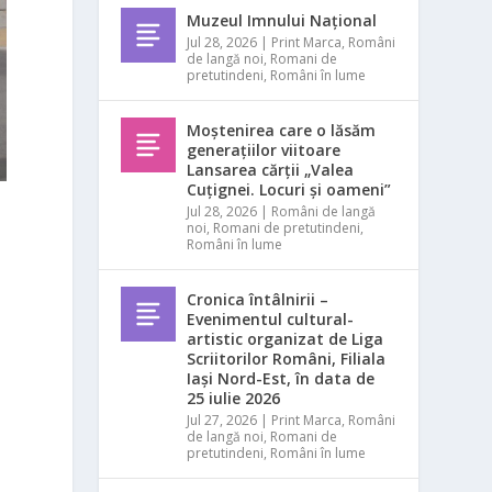
Muzeul Imnului Național
Jul 28, 2026
|
Print Marca
,
Români
de langă noi
,
Romani de
pretutindeni
,
Români în lume
Moștenirea care o lăsăm
generațiilor viitoare
Lansarea cărții „Valea
Cuțignei. Locuri și oameni”
Jul 28, 2026
|
Români de langă
noi
,
Romani de pretutindeni
,
Români în lume
Cronica întâlnirii –
Evenimentul cultural-
artistic organizat de Liga
Scriitorilor Români, Filiala
Iași Nord-Est, în data de
25 iulie 2026
Jul 27, 2026
|
Print Marca
,
Români
de langă noi
,
Romani de
pretutindeni
,
Români în lume