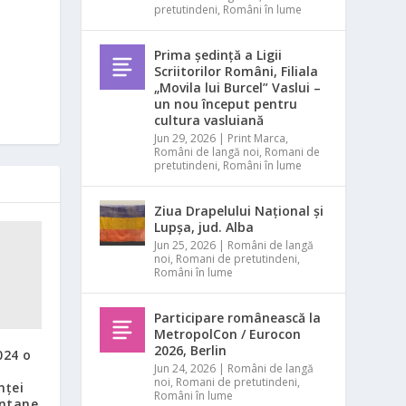
pretutindeni
,
Români în lume
Prima ședință a Ligii
Scriitorilor Români, Filiala
„Movila lui Burcel” Vaslui –
un nou început pentru
cultura vasluiană
Jun 29, 2026
|
Print Marca
,
Români de langă noi
,
Romani de
pretutindeni
,
Români în lume
Ziua Drapelului Național și
Lupșa, jud. Alba
Jun 25, 2026
|
Români de langă
noi
,
Romani de pretutindeni
,
Români în lume
Participare românească la
MetropolCon / Eurocon
2026, Berlin
024 o
Jun 24, 2026
|
Români de langă
noi
,
Romani de pretutindeni
,
nței
Români în lume
ntane