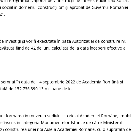
020 în Programul Național de Construcții de Interes Public sau Social,
u social în domeniul construcţiilor“ și aprobat de Guvernul României
21.
 Investiții și vor fi executate în baza Autorizației de construire nr.
ăzută fiind de 42 de luni, calculată de la data începerii efective a
ere, semnat în data de 14 septembrie 2022 de Academia Română și
tală de 152.736.390,13 milioane de lei.
 transformarea în muzeu a sediului istoric al Academiei Române, imobil
este înscris în categoria Monumentelor Istorice de către Ministerul
ui; (2) construirea unei noi Aule a Academiei Române, cu o suprafață de