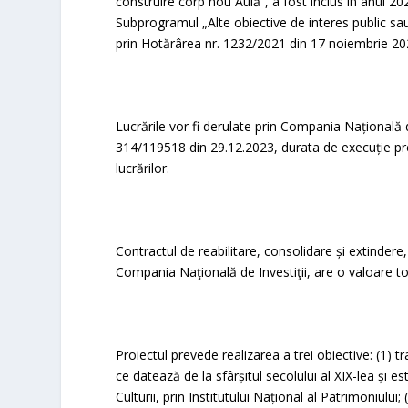
construire corp nou Aulă“, a fost inclus în anul 2
Subprogramul „Alte obiective de interes public sa
prin Hotărârea nr. 1232/2021 din 17 noiembrie 20
Lucrările vor fi derulate prin Compania Națională de
314/119518 din 29.12.2023, durata de execuție prev
lucrărilor.
Contractul de reabilitare, consolidare și extind
Compania Naţională de Investiţii, are o valoare to
Proiectul prevede realizarea a trei obiective: (1)
ce datează de la sfârșitul secolului al XIX-lea și 
Culturii, prin Institutului Național al Patrimoniul