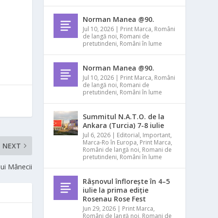
Norman Manea @90.
Jul 10, 2026
|
Print Marca
,
Români
de langă noi
,
Romani de
pretutindeni
,
Români în lume
Norman Manea @90.
Jul 10, 2026
|
Print Marca
,
Români
de langă noi
,
Romani de
pretutindeni
,
Români în lume
Summitul N.A.T.O. de la
Ankara (Turcia) 7-8 iulie
Jul 6, 2026
|
Editorial
,
Important
,
Marca-Ro în Europa
,
Print Marca
,
NEXT
Români de langă noi
,
Romani de
pretutindeni
,
Români în lume
lui Mânecii
Râșnovul înflorește în 4–5
iulie la prima ediție
Rosenau Rose Fest
Jun 29, 2026
|
Print Marca
,
Români de langă noi
,
Romani de