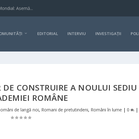
Mondial: Asemă...
OMUNITĂȚI
EDITORIAL
INTERVIU
INVESTIGAȚII
POL
 DE CONSTRUIRE A NOULUI SEDIU
ADEMIEI ROMÂNE
omâni de langă noi
,
Romani de pretutindeni
,
Români în lume
|
0
|