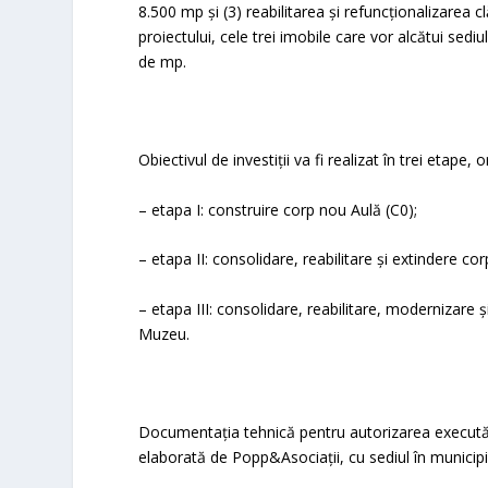
8.500 mp și (3) reabilitarea și refuncționalizarea cl
proiectului, cele trei imobile care vor alcătui se
de mp.
Obiectivul de investiții va fi realizat în trei etape,
– etapa I: construire corp nou Aulă (C0);
– etapa II: consolidare, reabilitare și extindere cor
– etapa III: consolidare, reabilitare, modernizare
Muzeu.
Documentația tehnică pentru autorizarea executării
elaborată de Popp&Asociații, cu sediul în municipi