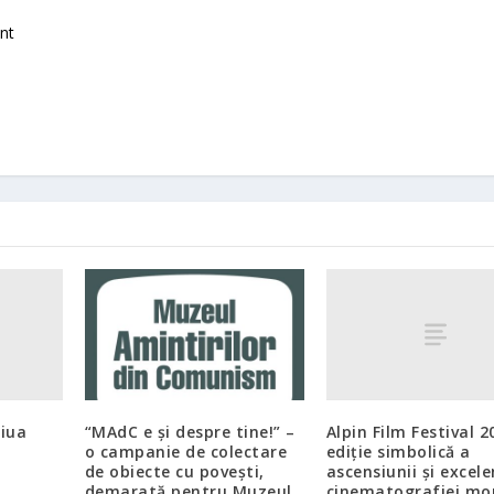
nt
Ziua
Alpin Film Festival 2
“MAdC e și despre tine!” –
ediție simbolică a
o campanie de colectare
ascensiunii și excele
de obiecte cu povești,
cinematografiei mo
demarată pentru Muzeul