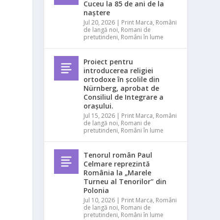
Cuceu la 85 de ani de la
naștere
Jul 20, 2026
|
Print Marca
,
Români
de langă noi
,
Romani de
pretutindeni
,
Români în lume
Proiect pentru
introducerea religiei
ortodoxe în școlile din
Nürnberg, aprobat de
Consiliul de Integrare a
orașului.
Jul 15, 2026
|
Print Marca
,
Români
de langă noi
,
Romani de
pretutindeni
,
Români în lume
a
Tenorul român Paul
Celmare reprezintă
România la „Marele
Turneu al Tenorilor” din
Polonia
Jul 10, 2026
|
Print Marca
,
Români
de langă noi
,
Romani de
pretutindeni
,
Români în lume