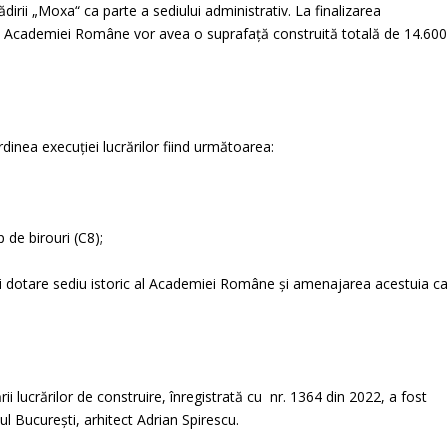
ădirii „Moxa“ ca parte a sediului administrativ. La finalizarea
diul Academiei Române vor avea o suprafață construită totală de 14.600
 ordinea execuției lucrărilor fiind următoarea:
p de birouri (C8);
 și dotare sediu istoric al Academiei Române și amenajarea acestuia c
 lucrărilor de construire, înregistrată cu nr. 1364 din 2022, a fost
ul București, arhitect Adrian Spirescu.