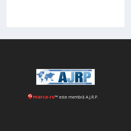
marca-ro
™ este membră A.J.R.P.