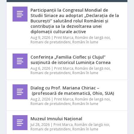
Participanții la Congresul Mondial de
Studii Siriace au adoptat „Declarația de la
București” salutând rolul României și
contribuția sa la dezvoltarea unei
diplomații culturale active
Aug 9, 2026
|
Print Marca
,
Români de langă noi
,
Romani de pretutindeni
,
Români în lume
Conferința „Familia Cioflec și Clujul”
susținută de istoricul Luminița Cornea
Aug 6, 2026
|
Print Marca
,
Români de langă noi
,
Romani de pretutindeni
,
Români în lume
Dialog cu Prof. Mariana Chiriac –
(profesoară de matematică, Ohio, SUA)
Aug 2, 2026
|
Print Marca
,
Români de langă noi
,
Romani de pretutindeni
,
Români în lume
Muzeul Imnului Național
Jul 28, 2026
|
Print Marca
,
Români de langă noi
,
Romani de pretutindeni
,
Români în lume