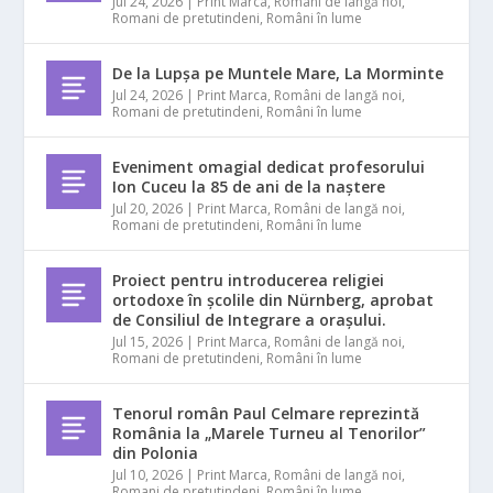
Jul 24, 2026
|
Print Marca
,
Români de langă noi
,
Romani de pretutindeni
,
Români în lume
De la Lupșa pe Muntele Mare, La Morminte
Jul 24, 2026
|
Print Marca
,
Români de langă noi
,
Romani de pretutindeni
,
Români în lume
Eveniment omagial dedicat profesorului
Ion Cuceu la 85 de ani de la naștere
Jul 20, 2026
|
Print Marca
,
Români de langă noi
,
Romani de pretutindeni
,
Români în lume
Proiect pentru introducerea religiei
ortodoxe în școlile din Nürnberg, aprobat
de Consiliul de Integrare a orașului.
Jul 15, 2026
|
Print Marca
,
Români de langă noi
,
Romani de pretutindeni
,
Români în lume
Tenorul român Paul Celmare reprezintă
România la „Marele Turneu al Tenorilor”
din Polonia
Jul 10, 2026
|
Print Marca
,
Români de langă noi
,
Romani de pretutindeni
,
Români în lume