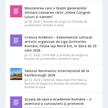
Moștenirea care o lăsăm generațiilor
viitoare Lansarea cărții „Valea Cuțignei.
Locuri și oameni”
Jul 28, 2026
|
Români de langă noi
,
Romani de
pretutindeni
,
Români în lume
Cronica întâlnirii – Evenimentul cultural-
artistic organizat de Liga Scriitorilor
Români, Filiala Iași Nord-Est, în data de 25
iulie 2026
Jul 27, 2026
|
Print Marca
,
Români de langă noi
,
Romani de pretutindeni
,
Români în lume
Salonul Aeronautic Internațional de la
Farnborough 2026
Jul 24, 2026
|
Editorial
,
Important
,
Print Marca
,
Români de langă noi
,
Romani de pretutindeni
,
Români în lume
Școala de vară a Academiei Române – o
aventură a cunoașterii și prieteniei.