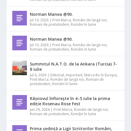
Norman Manea @90.
Jul 10, 2026
|
Print Marca
,
Români de langă noi
,
Romani de pretutindeni
,
Români în lume
Norman Manea @90.
Jul 10, 2026
|
Print Marca
,
Români de langă noi
,
Romani de pretutindeni
,
Români în lume
Summitul N.A.T.O. de la Ankara (Turcia) 7-
8 iulie
Jul 6, 2026
|
Editorial
,
Important
,
Marca-Ro în Europa
,
Print Marca
,
Români de langă noi
,
Romani de
pretutindeni
,
Români în lume
Râșnovul înflorește în 4–5 iulie la prima
ediție Rosenau Rose Fest
Jun 29, 2026
|
Print Marca
,
Români de langă noi
,
Romani de pretutindeni
,
Români în lume
Prima ședință a Ligii Scriitorilor Români,