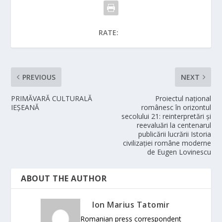
RATE:
PREVIOUS
NEXT
PRIMĂVARĂ CULTURALĂ
Proiectul național
IEȘEANĂ
românesc în orizontul
secolului 21: reinterpretări și
reevaluări la centenarul
publicării lucrării Istoria
civilizației române moderne
de Eugen Lovinescu
ABOUT THE AUTHOR
Ion Marius Tatomir
Romanian press correspondent