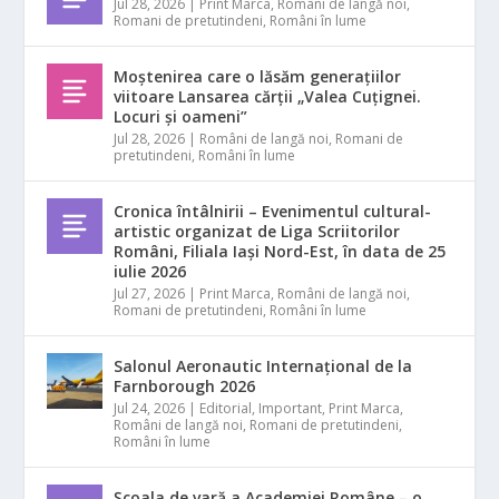
Jul 28, 2026
|
Print Marca
,
Români de langă noi
,
Romani de pretutindeni
,
Români în lume
Moștenirea care o lăsăm generațiilor
viitoare Lansarea cărții „Valea Cuțignei.
Locuri și oameni”
Jul 28, 2026
|
Români de langă noi
,
Romani de
pretutindeni
,
Români în lume
Cronica întâlnirii – Evenimentul cultural-
artistic organizat de Liga Scriitorilor
Români, Filiala Iași Nord-Est, în data de 25
iulie 2026
Jul 27, 2026
|
Print Marca
,
Români de langă noi
,
Romani de pretutindeni
,
Români în lume
Salonul Aeronautic Internațional de la
Farnborough 2026
Jul 24, 2026
|
Editorial
,
Important
,
Print Marca
,
Români de langă noi
,
Romani de pretutindeni
,
Români în lume
Școala de vară a Academiei Române – o