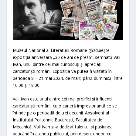
Muzeul Național al Literaturii Române găzduiește
expoziția aniversară „30 de ani de presă”, semnată Vali
Ivan, unul dintre cei mai cunoscuți și apreciați
caricaturiști români. Expoziția va putea fi vizitată în
perioada 8 – 21 mai 2024, de marți până duminică, între
10.00 și 18.00.
Vali Ivan este unul dintre cei mai prolifici și influenți
caricaturiști români, cu o carieră impresionantă ce se
întinde pe o perioadă de trei decenii. Absolvent al
Institutului Politehnic București, Facultatea de
Mecanică, Vali Ivan și-a dedicat talentul și pasiunea
aducând în atenția publicului, prin desen, uneori cu