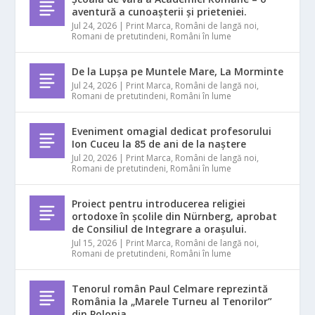
aventură a cunoașterii și prieteniei.
Jul 24, 2026
|
Print Marca
,
Români de langă noi
,
Romani de pretutindeni
,
Români în lume
De la Lupșa pe Muntele Mare, La Morminte
Jul 24, 2026
|
Print Marca
,
Români de langă noi
,
Romani de pretutindeni
,
Români în lume
Eveniment omagial dedicat profesorului
Ion Cuceu la 85 de ani de la naștere
Jul 20, 2026
|
Print Marca
,
Români de langă noi
,
Romani de pretutindeni
,
Români în lume
Proiect pentru introducerea religiei
ortodoxe în școlile din Nürnberg, aprobat
de Consiliul de Integrare a orașului.
Jul 15, 2026
|
Print Marca
,
Români de langă noi
,
Romani de pretutindeni
,
Români în lume
Tenorul român Paul Celmare reprezintă
România la „Marele Turneu al Tenorilor”
din Polonia