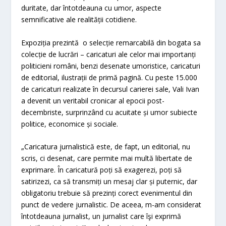
duritate, dar întotdeauna cu umor, aspecte
semnificative ale realității cotidiene.
Expoziția prezintă o selecție remarcabilă din bogata sa
colecție de lucrări – caricaturi ale celor mai importanți
politicieni români, benzi desenate umoristice, caricaturi
de editorial, ilustrații de primă pagină. Cu peste 15.000
de caricaturi realizate în decursul carierei sale, Vali Ivan
a devenit un veritabil cronicar al epocii post-
decembriste, surprinzând cu acuitate și umor subiecte
politice, economice și sociale.
„Caricatura jurnalistică este, de fapt, un editorial, nu
scris, ci desenat, care permite mai multă libertate de
exprimare. În caricatură poți să exagerezi, poți să
satirizezi, ca să transmiți un mesaj clar și puternic, dar
obligatoriu trebuie să prezinți corect evenimentul din
punct de vedere jurnalistic. De aceea, m-am considerat
întotdeauna jurnalist, un jurnalist care îşi exprimă