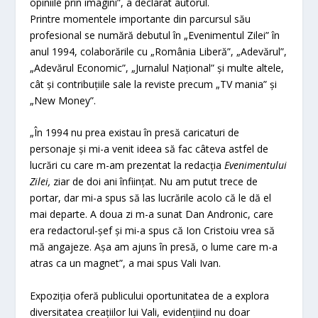
opiniile prin imagini”, a declarat autorul.
Printre momentele importante din parcursul său
profesional se numără debutul în „Evenimentul Zilei” în
anul 1994, colaborările cu „România Liberă”, „Adevărul”,
„Adevărul Economic”, „Jurnalul Național” și multe altele,
cât și contribuțiile sale la reviste precum „TV mania” și
„New Money”.
„În 1994 nu prea existau în presă caricaturi de
personaje și mi-a venit ideea să fac câteva astfel de
lucrări cu care m-am prezentat la redacția
Evenimentului
Zilei,
ziar de doi ani înființat. Nu am putut trece de
portar, dar mi-a spus să las lucrările acolo că le dă el
mai departe. A doua zi m-a sunat Dan Andronic, care
era redactorul-șef și mi-a spus că Ion Cristoiu vrea să
mă angajeze. Așa am ajuns în presă, o lume care m-a
atras ca un magnet”, a mai spus Vali Ivan.
Expoziția oferă publicului oportunitatea de a explora
diversitatea creațiilor lui Vali, evidențiind nu doar