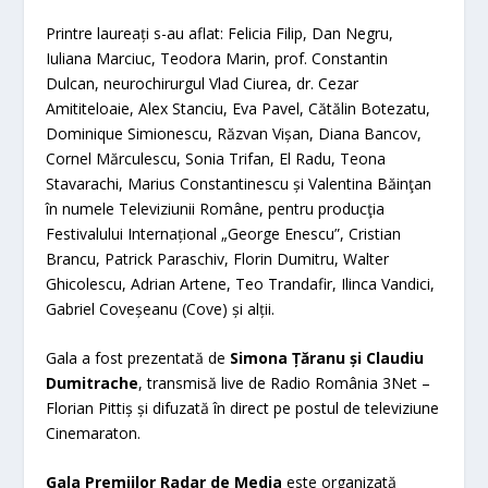
Printre laureați s-au aflat: Felicia Filip, Dan Negru,
Iuliana Marciuc, Teodora Marin, prof. Constantin
Dulcan, neurochirurgul Vlad Ciurea, dr. Cezar
Amititeloaie, Alex Stanciu, Eva Pavel, Cătălin Botezatu,
Dominique Simionescu, Răzvan Vișan, Diana Bancov,
Cornel Mărculescu, Sonia Trifan, El Radu, Teona
Stavarachi, Marius Constantinescu și Valentina Băinţan
în numele Televiziunii Române, pentru producţia
Festivalului Internațional „George Enescu”, Cristian
Brancu, Patrick Paraschiv, Florin Dumitru, Walter
Ghicolescu, Adrian Artene, Teo Trandafir, Ilinca Vandici,
Gabriel Coveșeanu (Cove) și alții.
Gala a fost prezentată de
Simona Țăranu și Claudiu
Dumitrache
, transmisă live de Radio România 3Net –
Florian Pittiș și difuzată în direct pe postul de televiziune
Cinemaraton.
Gala Premiilor Radar de Media
este organizată