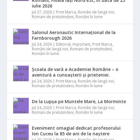
Români, Filiala Iași Nord-Est, în data de 25
iulie 2026
Jul 27, 2026
|
Print Marca
,
Români de langă noi
,
Romani de pretutindeni
,
Români în lume
Salonul Aeronautic Internațional de la
Farnborough 2026
Jul 24, 2026
|
Editorial
,
Important
,
Print Marca
,
Români de langă noi
,
Romani de pretutindeni
,
Români în lume
Școala de vară a Academiei Române – o
aventură a cunoașterii și prieteniei.
Jul 24, 2026
|
Print Marca
,
Români de langă noi
,
Romani de pretutindeni
,
Români în lume
De la Lupșa pe Muntele Mare, La Morminte
Jul 24, 2026
|
Print Marca
,
Români de langă noi
,
Romani de pretutindeni
,
Români în lume
Eveniment omagial dedicat profesorului
Ion Cuceu la 85 de ani de la naștere
Jul 20, 2026
|
Print Marca
,
Români de langă noi
,