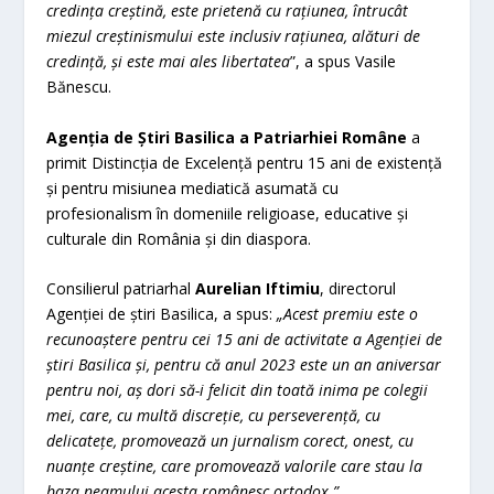
credința creștină, este prietenă cu rațiunea, întrucât
miezul creștinismului este inclusiv rațiunea, alături de
credință, și este mai ales libertatea
”, a spus Vasile
Bănescu.
Agenția de Știri Basilica a Patriarhiei Române
a
primit Distincția de Excelență pentru 15 ani de existență
și pentru misiunea mediatică asumată cu
profesionalism în domeniile religioase, educative și
culturale din România și din diaspora.
Consilierul patriarhal
Aurelian Iftimiu
, directorul
Agenției de știri Basilica, a spus:
„Acest premiu este o
recunoaștere pentru cei 15 ani de activitate a Agenției de
știri Basilica și, pentru că anul 2023 este un an aniversar
pentru noi, aș dori să-i felicit din toată inima pe colegii
mei, care, cu multă discreție, cu perseverență, cu
delicatețe, promovează un jurnalism corect, onest, cu
nuanțe creștine, care promovează valorile care stau la
baza neamului acesta românesc ortodox.”