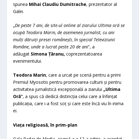
spunea
Mihai Claudiu Dumitrache
, prezentator al
Galei.
„
De peste 7 ani, de site-ul online al ziarului Ultima oră se
ocupă Teodora Marin, de asemenea jurnalist, cu ani
mulți dăruiți presei românești, în special Televiziunii
Române, unde a lucrat peste 20 de ani
”, a
adăugat
Simona Țăranu,
coprezentatoarea
evenimentului.
Teodora Marin
, care a urcat pe scenă pentru a primi
Premiul Myosotis pentru promovarea culturii și pentru
activitatea jurnalistică excepțională a ziarului
„Ultima
Oră”
, a spus că dedică distincția celui care a înființat
publicația, care i-a fost soț și care este încă viu în inima
ei.
Viața religioasă, în prim-plan
Gala Radar de Media, ajunsă a a 12-a ediție, a acordat