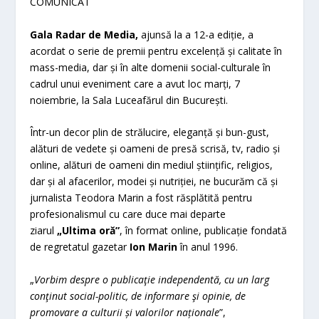
COMUNICAT
Gala Radar de Media,
ajunsă la a 12-a ediție, a
acordat o serie de premii pentru excelență și calitate în
mass-media, dar și în alte domenii social-culturale în
cadrul unui eveniment care a avut loc marți, 7
noiembrie, la Sala Luceafărul din București.
Într-un decor plin de strălucire, eleganță și bun-gust,
alături de vedete și oameni de presă scrisă, tv, radio și
online, alături de oameni din mediul științific, religios,
dar și al afacerilor, modei și nutriției, ne bucurăm că și
jurnalista Teodora Marin a fost răsplătită pentru
profesionalismul cu care duce mai departe
ziarul
„Ultima oră”
, în format online, publicație fondată
de regretatul gazetar
Ion Marin
în anul 1996.
„
Vorbim despre o publicaţie independentă, cu un larg
conţinut social-politic, de informare şi opinie, de
promovare a culturii și valorilor naționale
”,