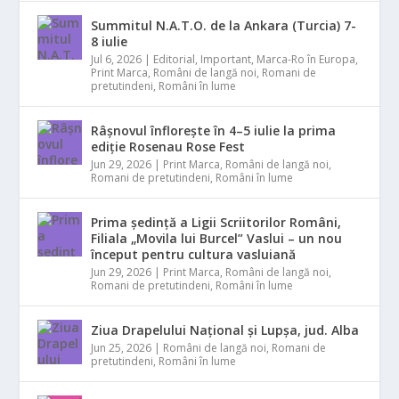
Summitul N.A.T.O. de la Ankara (Turcia) 7-
8 iulie
Jul 6, 2026
|
Editorial
,
Important
,
Marca-Ro în Europa
,
Print Marca
,
Români de langă noi
,
Romani de
pretutindeni
,
Români în lume
Râșnovul înflorește în 4–5 iulie la prima
ediție Rosenau Rose Fest
Jun 29, 2026
|
Print Marca
,
Români de langă noi
,
Romani de pretutindeni
,
Români în lume
Prima ședință a Ligii Scriitorilor Români,
Filiala „Movila lui Burcel” Vaslui – un nou
început pentru cultura vasluiană
Jun 29, 2026
|
Print Marca
,
Români de langă noi
,
Romani de pretutindeni
,
Români în lume
Ziua Drapelului Național și Lupșa, jud. Alba
Jun 25, 2026
|
Români de langă noi
,
Romani de
pretutindeni
,
Români în lume