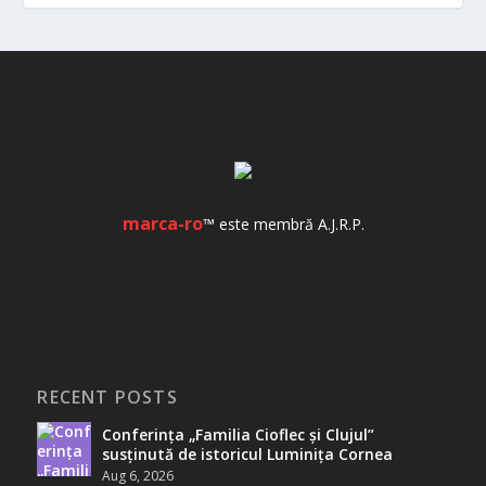
marca-ro
™ este membră A.J.R.P.
RECENT POSTS
Conferința „Familia Cioflec și Clujul”
susținută de istoricul Luminița Cornea
Aug 6, 2026