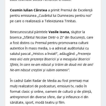
Cosmin Iulian Cârstea
a primit Premiul de Excelență
pentru emisiunea „Cuvântul lui Dumnezeu pentru noi”
pe care o realizează a Televiziunea Trinitas.
Binecunoscutul părintele
Vasile Ioana,
slujitor la
biserica „Sfântul Nicolae Dintr-o Zi” din București, care
a fost distins cu Premiul pentru promovarea culturii
autentice în mass media, s-a adresat auditoriului cu
salutul pascal „Hristos a înviat!”, adăugând:
„Prezența
mea aici este prezența Bisericii și a mesajului Bisericii
Sfinte, în care ne-am născut și trăim de două mii de ani!
Ne-am născut creștini și iubim oamenii”.
În cadrul Galei Radar de Media au fost premiați mai
mulți realizatori de podcasturi, emisiuni tv, radio în
format clasic și online, oameni de cultură și de știință,
antreprenori din diverse sfere, dar și infleunce-ri din
sănătate, sport, modă teatru și film.