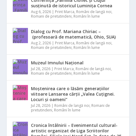
Conferința „Familia Cioflec și Clujul”
susținută de istoricul Luminița Cornea
Aug 6, 2026
|
Print Marca
,
Români de langă noi
,
Romani de pretutindeni
,
Români în lume
Dialog cu Prof. Mariana Chiriac –
(profesoară de matematică, Ohio, SUA)
Aug 2, 2026
|
Print Marca
,
Români de langă noi
,
Romani de pretutindeni
,
Români în lume
Muzeul Imnului Național
Jul 28, 2026
|
Print Marca
,
Români de langă noi
,
Romani de pretutindeni
,
Români în lume
Moștenirea care o lăsăm generațiilor
viitoare Lansarea cărții „Valea Cuțignei.
Locuri și oameni”
Jul 28, 2026
|
Români de langă noi
,
Romani de
pretutindeni
,
Români în lume
Cronica întâlnirii – Evenimentul cultural-
artistic organizat de Liga Scriitorilor