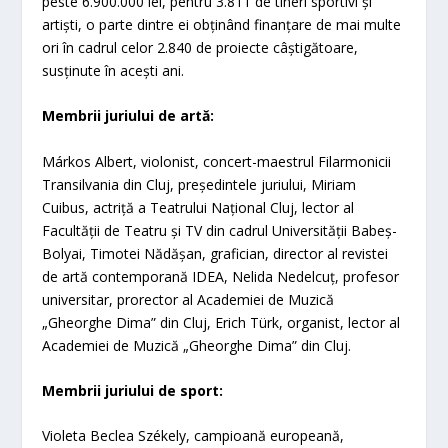
peste 6.900.000 lei, pentru 3.811 de tineri sportivi și
artiști, o parte dintre ei obținând finanțare de mai multe
ori în cadrul celor 2.840 de proiecte câștigătoare,
susținute în acești ani.
Membrii juriului de artă:
Márkos Albert, violonist, concert-maestrul Filarmonicii
Transilvania din Cluj, președintele juriului, Miriam
Cuibus, actriță a Teatrului Național Cluj, lector al
Facultății de Teatru și TV din cadrul Universității Babeș-
Bolyai, Timotei Nădășan, grafician, director al revistei
de artă contemporană IDEA, Nelida Nedelcuț, profesor
universitar, prorector al Academiei de Muzică
„Gheorghe Dima” din Cluj, Erich Türk, organist, lector al
Academiei de Muzică „Gheorghe Dima” din Cluj.
Membrii juriului de sport:
Violeta Beclea Székely, campioană europeană,