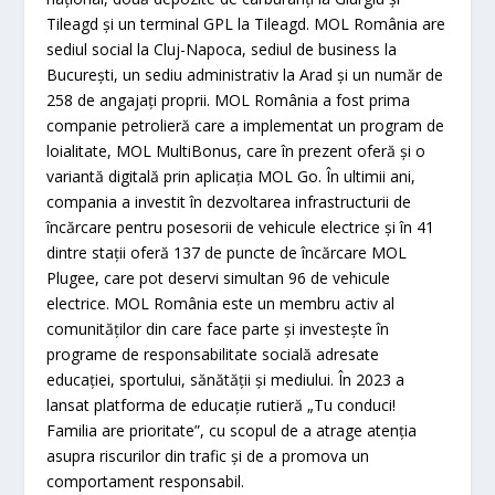
Tileagd și un terminal GPL la Tileagd. MOL România are
sediul social la Cluj-Napoca, sediul de business la
București, un sediu administrativ la Arad și un număr de
258 de angajați proprii. MOL România a fost prima
companie petrolieră care a implementat un program de
loialitate, MOL MultiBonus, care în prezent oferă și o
variantă digitală prin aplicația MOL Go. În ultimii ani,
compania a investit în dezvoltarea infrastructurii de
încărcare pentru posesorii de vehicule electrice și în 41
dintre stații oferă 137 de puncte de încărcare MOL
Plugee, care pot deservi simultan 96 de vehicule
electrice. MOL România este un membru activ al
comunităților din care face parte și investește în
programe de responsabilitate socială adresate
educației, sportului, sănătății și mediului. În 2023 a
lansat platforma de educație rutieră „Tu conduci!
Familia are prioritate”, cu scopul de a atrage atenția
asupra riscurilor din trafic și de a promova un
comportament responsabil.