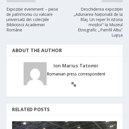
Expoziție eveniment – piese
Deschiderea expoziției
de patrimoniu cu valoare
„Adunarea Națională de la
universală din colecțiile
Blaj. Un reper în istoria
Bibliotecii Academiei
moților” la Muzeul
Române
Etnografic ,,Pamfil Albu”
Lupșa
ABOUT THE AUTHOR
Ion Marius Tatomir
Romanian press correspondent
RELATED POSTS