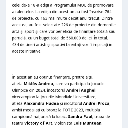
celei de-a 18-a ediții a Programului MOL de promovare
a talentelor. La ediția din acest an au fost înscrise 764
de proiecte, cu 163 mai multe decât anul trecut. Dintre
acestea, au fost selectate 226 de proiecte din domeniile
artă și sport și care vor beneficia de finanțare totală sau
parțială, cu un buget total de 560.000 de lei. În total,
434 de tineri artiști și sportivi talentați vor fi implicați în
aceste inițiative.
În acest an au obținut finanțare, printre alții,
atleta
Miklós Andrea
, care va participa la Jocurile
Olimpice din 2024, înotătorul
Andrei Anghel
,
vicecampion la Jocurile Mondiale Universitare,
atleta
Alexandra Hudea
și înotătorul
Andrei Proca
,
ambii medaliați cu bronz la FOTE 2023, multipla
campioană națională la kaiac,
Sandra Paul
, trupa de
teatru
Victory of Art
, violonista
Lois Muntean
,