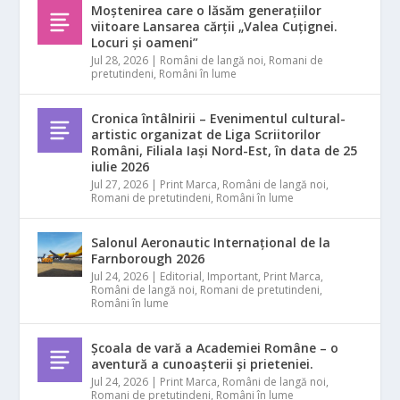
Moștenirea care o lăsăm generațiilor
viitoare Lansarea cărții „Valea Cuțignei.
Locuri și oameni”
Jul 28, 2026
|
Români de langă noi
,
Romani de
pretutindeni
,
Români în lume
Cronica întâlnirii – Evenimentul cultural-
artistic organizat de Liga Scriitorilor
Români, Filiala Iași Nord-Est, în data de 25
iulie 2026
Jul 27, 2026
|
Print Marca
,
Români de langă noi
,
Romani de pretutindeni
,
Români în lume
Salonul Aeronautic Internațional de la
Farnborough 2026
Jul 24, 2026
|
Editorial
,
Important
,
Print Marca
,
Români de langă noi
,
Romani de pretutindeni
,
Români în lume
Școala de vară a Academiei Române – o
aventură a cunoașterii și prieteniei.
Jul 24, 2026
|
Print Marca
,
Români de langă noi
,
Romani de pretutindeni
,
Români în lume