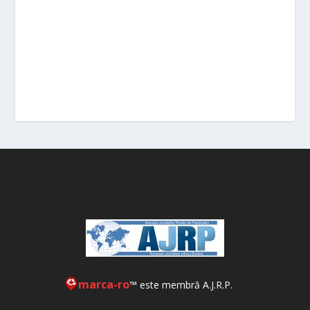
marca-ro
™ este membră A.J.R.P.