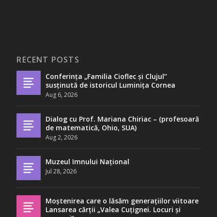
RECENT POSTS
Conferința „Familia Cioflec și Clujul”
susținută de istoricul Luminița Cornea
Aug 6, 2026
Dialog cu Prof. Mariana Chiriac – (profesoară
de matematică, Ohio, SUA)
Aug 2, 2026
Muzeul Imnului Național
Jul 28, 2026
Moștenirea care o lăsăm generațiilor viitoare
Lansarea cărții „Valea Cuțignei. Locuri și