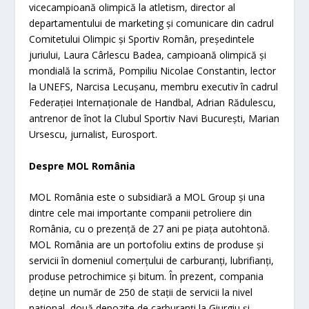
vicecampioană olimpică la atletism, director al
departamentului de marketing și comunicare din cadrul
Comitetului Olimpic și Sportiv Român, președintele
juriului, Laura Cârlescu Badea, campioană olimpică și
mondială la scrimă, Pompiliu Nicolae Constantin, lector
la UNEFS, Narcisa Lecușanu, membru executiv în cadrul
Federației Internaționale de Handbal, Adrian Rădulescu,
antrenor de înot la Clubul Sportiv Navi București, Marian
Ursescu, jurnalist, Eurosport.
Despre MOL România
MOL România este o subsidiară a MOL Group și una
dintre cele mai importante companii petroliere din
România, cu o prezență de 27 ani pe piața autohtonă.
MOL România are un portofoliu extins de produse și
servicii în domeniul comerțului de carburanți, lubrifianți,
produse petrochimice și bitum. În prezent, compania
deține un număr de 250 de stații de servicii la nivel
național, două depozite de carburanți la Giurgiu și