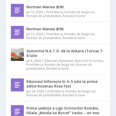
Norman Manea @90.
Jul 10, 2026
|
Print Marca
,
Români de langă noi
,
Romani de pretutindeni
,
Români în lume
Norman Manea @90.
Jul 10, 2026
|
Print Marca
,
Români de langă noi
,
Romani de pretutindeni
,
Români în lume
Summitul N.A.T.O. de la Ankara (Turcia) 7-
8 iulie
Jul 6, 2026
|
Editorial
,
Important
,
Marca-Ro în Europa
,
Print Marca
,
Români de langă noi
,
Romani de
pretutindeni
,
Români în lume
Râșnovul înflorește în 4–5 iulie la prima
ediție Rosenau Rose Fest
Jun 29, 2026
|
Print Marca
,
Români de langă noi
,
Romani de pretutindeni
,
Români în lume
Prima ședință a Ligii Scriitorilor Români,
Filiala „Movila lui Burcel” Vaslui – un nou