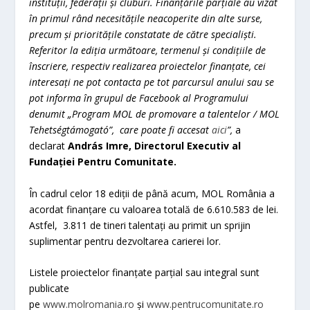
instituții, federații și cluburi. Finanțările parțiale au vizat
în primul rând necesitățile neacoperite din alte surse,
precum și prioritățile constatate de către specialiști.
Referitor la ediția următoare, termenul și condițiile de
înscriere, respectiv realizarea proiectelor finanțate, cei
interesați ne pot contacta pe tot parcursul anului sau se
pot informa în grupul de Facebook al Programului
denumit „Program MOL de promovare a talentelor / MOL
Tehetségtámogató”, care poate fi accesat
aici
”,
a
declarat
András Imre, Directorul Executiv al
Fundației Pentru Comunitate.
În cadrul celor 18 ediții de până acum, MOL România a
acordat finanțare cu valoarea totală de 6.610.583 de lei.
Astfel, 3.811 de tineri talentați au primit un sprijin
suplimentar pentru dezvoltarea carierei lor.
Listele proiectelor finanțate parțial sau integral sunt
publicate
pe
www.molromania.ro
și
www.pentrucomunitate.ro