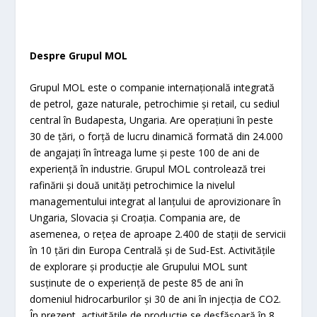
Despre Grupul MOL
Grupul MOL este o companie internațională integrată
de petrol, gaze naturale, petrochimie și retail, cu sediul
central în Budapesta, Ungaria. Are operațiuni în peste
30 de țări, o forță de lucru dinamică formată din 24.000
de angajați în întreaga lume și peste 100 de ani de
experiență în industrie. Grupul MOL controlează trei
rafinării și două unități petrochimice la nivelul
managementului integrat al lanțului de aprovizionare în
Ungaria, Slovacia și Croația. Compania are, de
asemenea, o rețea de aproape 2.400 de stații de servicii
în 10 țări din Europa Centrală și de Sud-Est. Activitățile
de explorare și producție ale Grupului MOL sunt
susținute de o experiență de peste 85 de ani în
domeniul hidrocarburilor și 30 de ani în injecția de CO2.
În prezent, activitățile de producție se desfășoară în 8