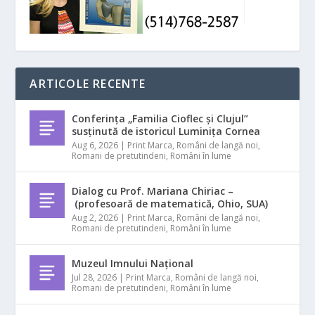
ARTICOLE RECENTE
Conferința „Familia Cioflec și Clujul”
susținută de istoricul Luminița Cornea
Aug 6, 2026
|
Print Marca
,
Români de langă noi
,
Romani de pretutindeni
,
Români în lume
Dialog cu Prof. Mariana Chiriac –
(profesoară de matematică, Ohio, SUA)
Aug 2, 2026
|
Print Marca
,
Români de langă noi
,
Romani de pretutindeni
,
Români în lume
Muzeul Imnului Național
Jul 28, 2026
|
Print Marca
,
Români de langă noi
,
Romani de pretutindeni
,
Români în lume