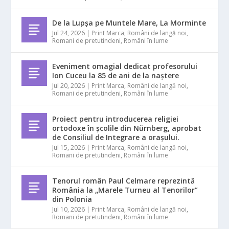
De la Lupșa pe Muntele Mare, La Morminte
Jul 24, 2026
|
Print Marca
,
Români de langă noi
,
Romani de pretutindeni
,
Români în lume
Eveniment omagial dedicat profesorului
Ion Cuceu la 85 de ani de la naștere
Jul 20, 2026
|
Print Marca
,
Români de langă noi
,
Romani de pretutindeni
,
Români în lume
Proiect pentru introducerea religiei
ortodoxe în școlile din Nürnberg, aprobat
de Consiliul de Integrare a orașului.
Jul 15, 2026
|
Print Marca
,
Români de langă noi
,
Romani de pretutindeni
,
Români în lume
Tenorul român Paul Celmare reprezintă
România la „Marele Turneu al Tenorilor”
din Polonia
Jul 10, 2026
|
Print Marca
,
Români de langă noi
,
Romani de pretutindeni
,
Români în lume