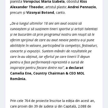
pianista
Voropciuc Maria Izabela
, oboistul
Kiss
Alexander Theodor
, artistul plastic
Andrei Pennazio
,
precum și
Vizsnyai Botond
, canto.
„De-a lungul ultimilor 18 ani am avut ocazia să
cunoaștem și să susținem tineri sportivi și artiști talentați
și ne bucurăm că prin programul nostru am reușit să le
oferim sprijinul de care au avut nevoie pentru a-și pune
abilitățile în valoare, participând la competiții, festivaluri,
concerte și expoziții. Suntem mândri de rezultatele pe
care le-au obținut, iar efortul pe care tinerii îl depun
pentru a face performanță reprezintă o sursă de
inspirație pentru fiecare dintre noi”,
a declarat
Camelia Ene, Country Chairman & CEO MOL
România.
Prin cele 764 de proiecte înscrise la ediția din acest an,
care provin din 39 de județe și din Capitală, 2.088 de