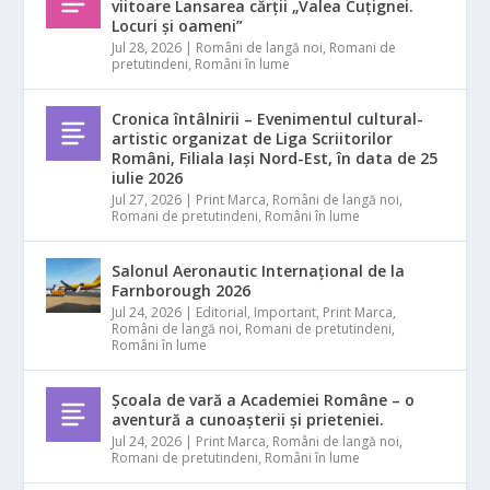
viitoare Lansarea cărții „Valea Cuțignei.
Locuri și oameni”
Jul 28, 2026
|
Români de langă noi
,
Romani de
pretutindeni
,
Români în lume
Cronica întâlnirii – Evenimentul cultural-
artistic organizat de Liga Scriitorilor
Români, Filiala Iași Nord-Est, în data de 25
iulie 2026
Jul 27, 2026
|
Print Marca
,
Români de langă noi
,
Romani de pretutindeni
,
Români în lume
Salonul Aeronautic Internațional de la
Farnborough 2026
Jul 24, 2026
|
Editorial
,
Important
,
Print Marca
,
Români de langă noi
,
Romani de pretutindeni
,
Români în lume
Școala de vară a Academiei Române – o
aventură a cunoașterii și prieteniei.
Jul 24, 2026
|
Print Marca
,
Români de langă noi
,
Romani de pretutindeni
,
Români în lume