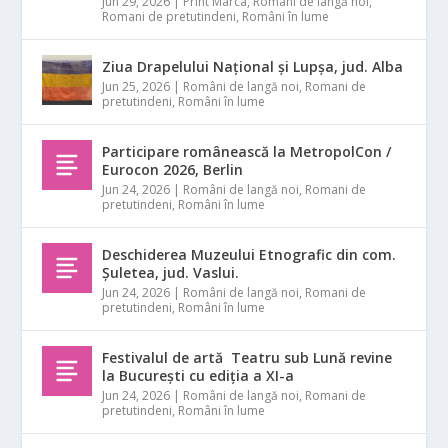
Jun 29, 2026
|
Print Marca
,
Români de langă noi
,
Romani de pretutindeni
,
Români în lume
Ziua Drapelului Național și Lupșa, jud. Alba
Jun 25, 2026
|
Români de langă noi
,
Romani de
pretutindeni
,
Români în lume
Participare românească la MetropolCon /
Eurocon 2026, Berlin
Jun 24, 2026
|
Români de langă noi
,
Romani de
pretutindeni
,
Români în lume
Deschiderea Muzeului Etnografic din com.
Șuletea, jud. Vaslui.
Jun 24, 2026
|
Români de langă noi
,
Romani de
pretutindeni
,
Români în lume
Festivalul de artă Teatru sub Lună revine
la București cu ediția a XI-a
Jun 24, 2026
|
Români de langă noi
,
Romani de
pretutindeni
,
Români în lume