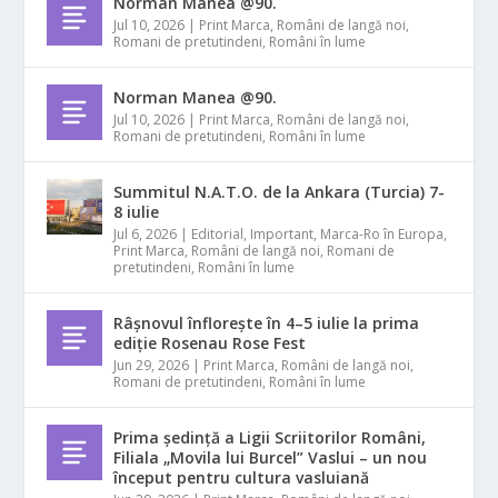
Norman Manea @90.
Jul 10, 2026
|
Print Marca
,
Români de langă noi
,
Romani de pretutindeni
,
Români în lume
Norman Manea @90.
Jul 10, 2026
|
Print Marca
,
Români de langă noi
,
Romani de pretutindeni
,
Români în lume
Summitul N.A.T.O. de la Ankara (Turcia) 7-
8 iulie
Jul 6, 2026
|
Editorial
,
Important
,
Marca-Ro în Europa
,
Print Marca
,
Români de langă noi
,
Romani de
pretutindeni
,
Români în lume
Râșnovul înflorește în 4–5 iulie la prima
ediție Rosenau Rose Fest
Jun 29, 2026
|
Print Marca
,
Români de langă noi
,
Romani de pretutindeni
,
Români în lume
Prima ședință a Ligii Scriitorilor Români,
Filiala „Movila lui Burcel” Vaslui – un nou
început pentru cultura vasluiană