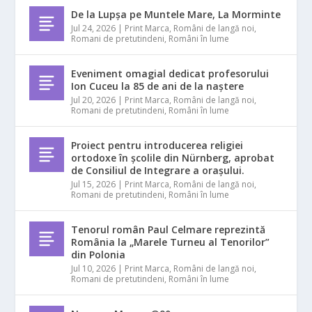
De la Lupșa pe Muntele Mare, La Morminte
Jul 24, 2026
|
Print Marca
,
Români de langă noi
,
Romani de pretutindeni
,
Români în lume
Eveniment omagial dedicat profesorului
Ion Cuceu la 85 de ani de la naștere
Jul 20, 2026
|
Print Marca
,
Români de langă noi
,
Romani de pretutindeni
,
Români în lume
Proiect pentru introducerea religiei
ortodoxe în școlile din Nürnberg, aprobat
de Consiliul de Integrare a orașului.
Jul 15, 2026
|
Print Marca
,
Români de langă noi
,
Romani de pretutindeni
,
Români în lume
Tenorul român Paul Celmare reprezintă
România la „Marele Turneu al Tenorilor”
din Polonia
Jul 10, 2026
|
Print Marca
,
Români de langă noi
,
Romani de pretutindeni
,
Români în lume