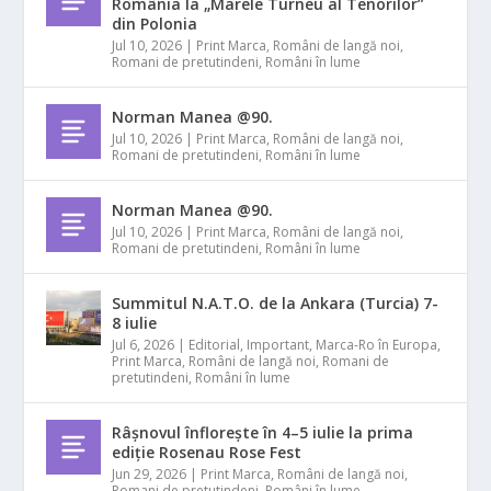
România la „Marele Turneu al Tenorilor”
din Polonia
Jul 10, 2026
|
Print Marca
,
Români de langă noi
,
Romani de pretutindeni
,
Români în lume
Norman Manea @90.
Jul 10, 2026
|
Print Marca
,
Români de langă noi
,
Romani de pretutindeni
,
Români în lume
Norman Manea @90.
Jul 10, 2026
|
Print Marca
,
Români de langă noi
,
Romani de pretutindeni
,
Români în lume
Summitul N.A.T.O. de la Ankara (Turcia) 7-
8 iulie
Jul 6, 2026
|
Editorial
,
Important
,
Marca-Ro în Europa
,
Print Marca
,
Români de langă noi
,
Romani de
pretutindeni
,
Români în lume
Râșnovul înflorește în 4–5 iulie la prima
ediție Rosenau Rose Fest
Jun 29, 2026
|
Print Marca
,
Români de langă noi
,
Romani de pretutindeni
,
Români în lume