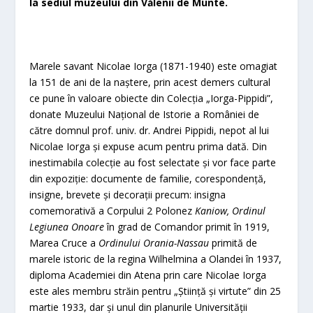
la sediul muzeului din Vălenii de Munte.
Marele savant Nicolae Iorga (1871-1940) este omagiat
la 151 de ani de la naștere, prin acest demers cultural
ce pune în valoare obiecte din Colecția „Iorga-Pippidi”,
donate Muzeului Național de Istorie a României de
către domnul prof. univ. dr. Andrei Pippidi, nepot al lui
Nicolae Iorga și expuse acum pentru prima dată. Din
inestimabila colecție au fost selectate și vor face parte
din expoziție: documente de familie, corespondență,
insigne, brevete și decorații precum: insigna
comemorativă a Corpului 2 Polonez
Kaniow, Ordinul
Legiunea Onoare
în grad de Comandor primit în 1919,
Marea Cruce a
Ordinului Orania-Nassau
primită de
marele istoric de la regina Wilhelmina a Olandei în 1937,
diploma Academiei din Atena prin care Nicolae Iorga
este ales membru străin pentru „Știință și virtute” din 25
martie 1933, dar și unul din planurile Universității