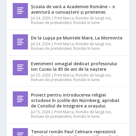
Școala de vară a Academiei Române – o
aventură a cunoașterii și prieteniei.
Jul 24, 2026
|
Print Marca
,
Români de langă noi
,
Romani de pretutindeni
,
Români în lume
De la Lupșa pe Muntele Mare, La Morminte
Jul 24, 2026
|
Print Marca
,
Români de langă noi
,
Romani de pretutindeni
,
Români în lume
Eveniment omagial dedicat profesorului
Ion Cuceu la 85 de ani de la naștere
Jul 20, 2026
|
Print Marca
,
Români de langă noi
,
Romani de pretutindeni
,
Români în lume
Proiect pentru introducerea religiei
ortodoxe în școlile din Nürnberg, aprobat
de Consiliul de Integrare a orașului.
Jul 15, 2026
|
Print Marca
,
Români de langă noi
,
Romani de pretutindeni
,
Români în lume
Tenorul român Paul Celmare reprezintă