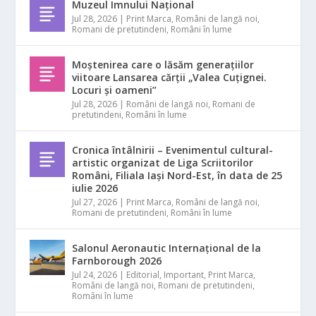
Muzeul Imnului Național
Jul 28, 2026
|
Print Marca
,
Români de langă noi
,
Romani de pretutindeni
,
Români în lume
Moștenirea care o lăsăm generațiilor
viitoare Lansarea cărții „Valea Cuțignei.
Locuri și oameni”
Jul 28, 2026
|
Români de langă noi
,
Romani de
pretutindeni
,
Români în lume
Cronica întâlnirii – Evenimentul cultural-
artistic organizat de Liga Scriitorilor
Români, Filiala Iași Nord-Est, în data de 25
iulie 2026
Jul 27, 2026
|
Print Marca
,
Români de langă noi
,
Romani de pretutindeni
,
Români în lume
Salonul Aeronautic Internațional de la
Farnborough 2026
Jul 24, 2026
|
Editorial
,
Important
,
Print Marca
,
Români de langă noi
,
Romani de pretutindeni
,
Români în lume