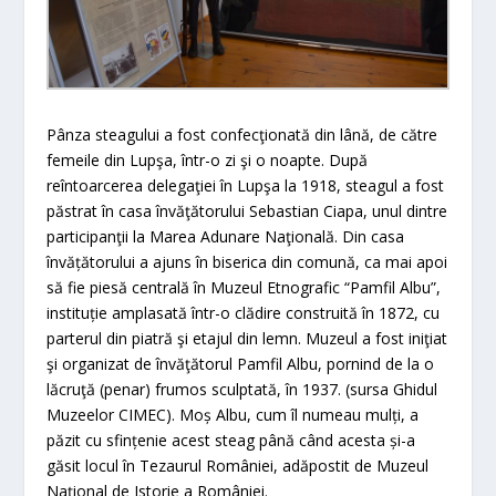
Pânza steagului a fost confecţionată din lână, de către
femeile din Lupşa, într-o zi şi o noapte. După
reîntoarcerea delegaţiei în Lupşa la 1918, steagul a fost
păstrat în casa învăţătorului Sebastian Ciapa, unul dintre
participanţii la Marea Adunare Naţională. Din casa
învățătorului a ajuns în biserica din comună, ca mai apoi
să fie piesă centrală în Muzeul Etnografic “Pamfil Albu”,
instituție amplasată într-o clădire construită în 1872, cu
parterul din piatră şi etajul din lemn. Muzeul a fost iniţiat
şi organizat de învăţătorul Pamfil Albu, pornind de la o
lăcruţă (penar) frumos sculptată, în 1937. (sursa Ghidul
Muzeelor CIMEC). Moș Albu, cum îl numeau mulți, a
păzit cu sfințenie acest steag până când acesta și-a
găsit locul în Tezaurul României, adăpostit de Muzeul
Național de Istorie a României.