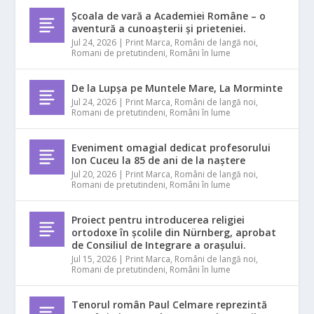
Școala de vară a Academiei Române – o
aventură a cunoașterii și prieteniei.
Jul 24, 2026
|
Print Marca
,
Români de langă noi
,
Romani de pretutindeni
,
Români în lume
De la Lupșa pe Muntele Mare, La Morminte
Jul 24, 2026
|
Print Marca
,
Români de langă noi
,
Romani de pretutindeni
,
Români în lume
Eveniment omagial dedicat profesorului
Ion Cuceu la 85 de ani de la naștere
Jul 20, 2026
|
Print Marca
,
Români de langă noi
,
Romani de pretutindeni
,
Români în lume
Proiect pentru introducerea religiei
ortodoxe în școlile din Nürnberg, aprobat
de Consiliul de Integrare a orașului.
Jul 15, 2026
|
Print Marca
,
Români de langă noi
,
Romani de pretutindeni
,
Români în lume
Tenorul român Paul Celmare reprezintă