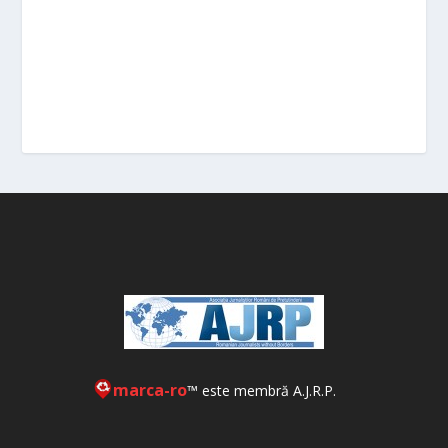
marca-ro
™ este membră A.J.R.P.