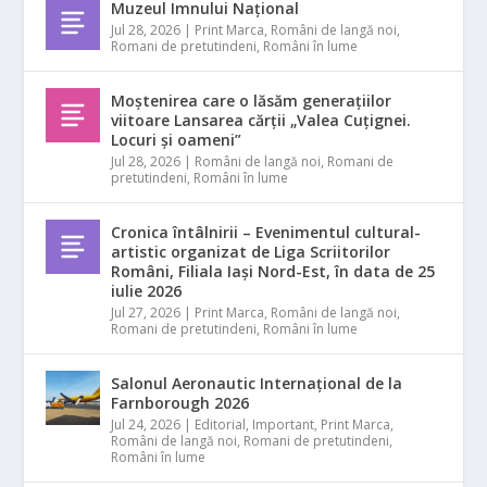
Muzeul Imnului Național
Jul 28, 2026
|
Print Marca
,
Români de langă noi
,
Romani de pretutindeni
,
Români în lume
Moștenirea care o lăsăm generațiilor
viitoare Lansarea cărții „Valea Cuțignei.
Locuri și oameni”
Jul 28, 2026
|
Români de langă noi
,
Romani de
pretutindeni
,
Români în lume
Cronica întâlnirii – Evenimentul cultural-
artistic organizat de Liga Scriitorilor
Români, Filiala Iași Nord-Est, în data de 25
iulie 2026
Jul 27, 2026
|
Print Marca
,
Români de langă noi
,
Romani de pretutindeni
,
Români în lume
Salonul Aeronautic Internațional de la
Farnborough 2026
Jul 24, 2026
|
Editorial
,
Important
,
Print Marca
,
Români de langă noi
,
Romani de pretutindeni
,
Români în lume