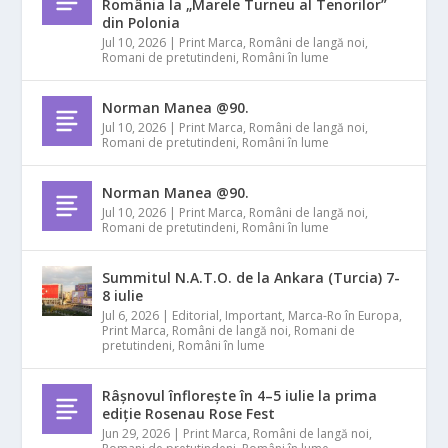
România la „Marele Turneu al Tenorilor”
din Polonia
Jul 10, 2026
|
Print Marca
,
Români de langă noi
,
Romani de pretutindeni
,
Români în lume
Norman Manea @90.
Jul 10, 2026
|
Print Marca
,
Români de langă noi
,
Romani de pretutindeni
,
Români în lume
Norman Manea @90.
Jul 10, 2026
|
Print Marca
,
Români de langă noi
,
Romani de pretutindeni
,
Români în lume
Summitul N.A.T.O. de la Ankara (Turcia) 7-
8 iulie
Jul 6, 2026
|
Editorial
,
Important
,
Marca-Ro în Europa
,
Print Marca
,
Români de langă noi
,
Romani de
pretutindeni
,
Români în lume
Râșnovul înflorește în 4–5 iulie la prima
ediție Rosenau Rose Fest
Jun 29, 2026
|
Print Marca
,
Români de langă noi
,