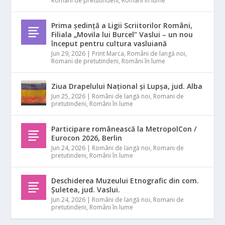
Romani de pretutindeni
,
Români în lume
Prima ședință a Ligii Scriitorilor Români,
Filiala „Movila lui Burcel” Vaslui – un nou
început pentru cultura vasluiană
Jun 29, 2026
|
Print Marca
,
Români de langă noi
,
Romani de pretutindeni
,
Români în lume
Ziua Drapelului Național și Lupșa, jud. Alba
Jun 25, 2026
|
Români de langă noi
,
Romani de
pretutindeni
,
Români în lume
Participare românească la MetropolCon /
Eurocon 2026, Berlin
Jun 24, 2026
|
Români de langă noi
,
Romani de
pretutindeni
,
Români în lume
Deschiderea Muzeului Etnografic din com.
Șuletea, jud. Vaslui.
Jun 24, 2026
|
Români de langă noi
,
Romani de
pretutindeni
,
Români în lume