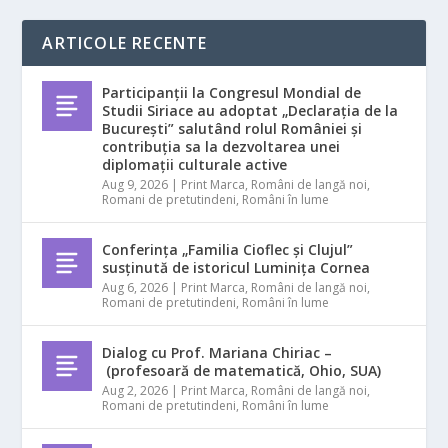
ARTICOLE RECENTE
Participanții la Congresul Mondial de
Studii Siriace au adoptat „Declarația de la
București” salutând rolul României și
contribuția sa la dezvoltarea unei
diplomații culturale active
Aug 9, 2026
|
Print Marca
,
Români de langă noi
,
Romani de pretutindeni
,
Români în lume
Conferința „Familia Cioflec și Clujul”
susținută de istoricul Luminița Cornea
Aug 6, 2026
|
Print Marca
,
Români de langă noi
,
Romani de pretutindeni
,
Români în lume
Dialog cu Prof. Mariana Chiriac –
(profesoară de matematică, Ohio, SUA)
Aug 2, 2026
|
Print Marca
,
Români de langă noi
,
Romani de pretutindeni
,
Români în lume