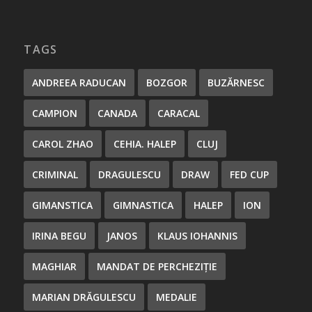
TAGS
ANDREEA RADUCAN
BOZGOR
BUZĂRNESC
CAMPION
CANADA
CARACAL
CAROL ZHAO
CEHIA. HALEP
CLUJ
CRIMINAL
DRAGULESCU
DRAW
FED CUP
GIMANSTICA
GIMNASTICA
HALEP
ION
IRINA BEGU
JANOS
KLAUS IOHANNIS
MAGHIAR
MANDAT DE PERCHEZIȚIE
MARIAN DRĂGULESCU
MEDALIE