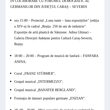
ÎN COLABORARE CU FORUMUL DEMOCRATIC AL
GERMANILOR DIN JUDEȚUL CARAȘ – SEVERIN
ora 15:00 –
Proiectul „
Luna iunie – luna expozițiilor
” (ediția
a XIV-a) în cadrul „
Reșița: 250 de ani de industrie
”.
Expoziție de artă plastică de Sânziene: Adina Ghinaci –
Galeria Direcției Județene pentru Cultură Caraș-Severin,
Reșița
:
18:00 – 20:00 –
Program de muzică de fanfară –
FANFARA
ANINA
;
Corul „
FRANZ STÜRMER
”;
Grupul muzical „
INTERMEZZO
”;
Grupul muzical
„
BANATER BERGLAND
”;
Formația de dansuri populare germane
„ENZIAN”.