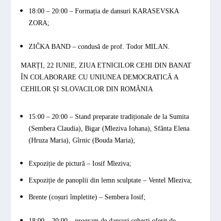
18:00 – 20:00 – Formația de dansuri
KARASEVSKA
ZORA;
ZIČKA BAND
– condusă de prof. Todor
MILAN
.
MARȚI, 22 IUNIE, ZIUA ETNICILOR CEHI DIN BANAT
ÎN COLABORARE CU UNIUNEA DEMOCRATICĂ A
CEHILOR ȘI SLOVACILOR DIN ROMÂNIA
15:00 – 20:00
–
Stand preparate tradiționale de la Sumita
(Sembera Claudia), Bigar (Mleziva Iohana), Sfânta Elena
(Hruza Maria),
Gîrnic (Bouda Maria);
Expoziție de pictură – Iosif Mleziva;
Expoziție de panoplii din lemn sculptate – Ventel Mleziva;
Brente (coșuri împletite) – Sembera Iosif;
18:00 – 20:00
– program de dansuri cehești oferit de