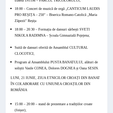
traseul INTIM – PARCUL TRICOLORULUI;
18:00 – Concert de muzică de orgă „
CANTICUM LAUDIS
PRO REȘIȚA
– 250“ – Biserica Romano-Catolică „Maria
Zăpezii“ Reșița
18:00 – 20:30 – Formația de dansuri sârbești
SVETI
NIKOLA RADIMNA
– Școala Gimnazială Pojejena;
Suită de dansuri oferită de Ansamblul
CULTURAL
CLOCOTICI;
Program al Ansamblului
PUSTA BANATULUI,
alături de
soliștii Vasile
CONEA
, Dolores
DOGNEA
și Oana
SESIN.
LUNI, 21 IUNIE, ZIUA ETNICILOR CROAȚI DIN BANAT
ÎN COLABORARE CU UNIUNEA CROAȚILOR DIN
ROMÂNIA
15:00 – 20:00 – stand de prezentare a tradițiilor croate
(foișor);