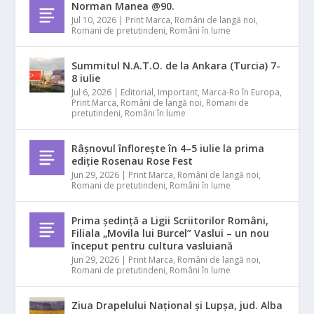
Norman Manea @90.
Jul 10, 2026
|
Print Marca
,
Români de langă noi
,
Romani de pretutindeni
,
Români în lume
Summitul N.A.T.O. de la Ankara (Turcia) 7-
8 iulie
Jul 6, 2026
|
Editorial
,
Important
,
Marca-Ro în Europa
,
Print Marca
,
Români de langă noi
,
Romani de
pretutindeni
,
Români în lume
Râșnovul înflorește în 4–5 iulie la prima
ediție Rosenau Rose Fest
Jun 29, 2026
|
Print Marca
,
Români de langă noi
,
Romani de pretutindeni
,
Români în lume
Prima ședință a Ligii Scriitorilor Români,
Filiala „Movila lui Burcel” Vaslui – un nou
început pentru cultura vasluiană
Jun 29, 2026
|
Print Marca
,
Români de langă noi
,
Romani de pretutindeni
,
Români în lume
Ziua Drapelului Național și Lupșa, jud. Alba