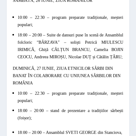
SÂMBĂTĂ, 26 IUNIE, ZIUA ROMÂNILOR
10:00 – 22:30 – program preparate tradiționale, meșteri
populari;
18:00 – 20:00 – Suite de dansuri puse în scenă de Ansamblul
folcloric “
BÂRZAVA
” – soliști Petrică
MIULESCU
IRIMICĂ
, Ghiță
CĂLȚUN BRANCU
, Camelia
BOJIN
CEOCU
, Andreea
MIROȘU
, Nicolae
DUȚ
și Cătălin
ȚÂRU;
DUMINICĂ, 27 IUNIE, ZIUA ETNICILOR SÂRBI DIN
BANAT ÎN COLABORARE CU UNIUNEA SÂRBILOR DIN
ROMÂNIA
10:00 – 22:30 – program preparate tradiționale, meșteri
populari;
18:00 – 20:00 – stand de prezentare a tradițiilor sârbești
(foișor);
18:00 – 20:00 – Ansamblul
SVETI GEORGE
din Stanciova,