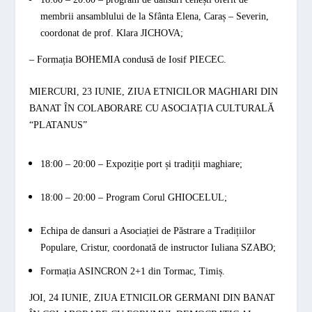
membrii
ansamblului de la Sfânta Elena
, Caraș – Severin,
coordonat de prof. Klara
JICHOVA
;
– Formația
BOHEMIA
condusă de Iosif
PIECEC
.
MIERCURI, 23 IUNIE, ZIUA ETNICILOR MAGHIARI DIN
BANAT ÎN COLABORARE CU ASOCIAȚIA CULTURALĂ
“
PLATANUS”
18:00 – 20:00 – Expoziție port și tradiții maghiare;
18:00 – 20
:00 – Program
Corul
GHIOCELUL
;
Echipa de dansuri a Asociației de Păstrare a Tradițiilor
Populare, Cristur, coordonată de instructor Iuliana
SZABO
;
Formația
ASINCRON 2+1
din Tormac, Timiș.
JOI, 24 IUNIE, ZIUA ETNICILOR GERMANI DIN BANAT