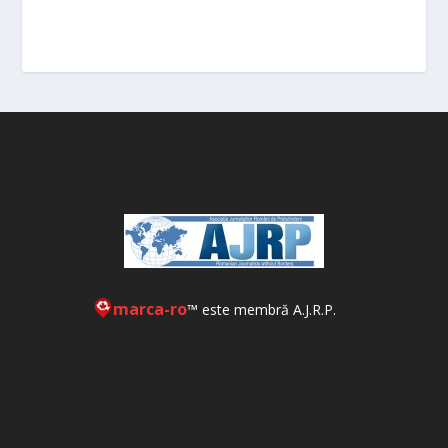
marca-ro
™ este membră A.J.R.P.