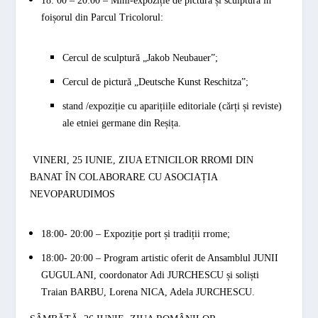
18: 00 – 20:00 – Mini-expoziție de pictură și sculptură
în
foișorul din Parcul Tricolorul:
Cercul de sculptură „
Jakob Neubauer
”;
Cercul de pictură „
Deutsche Kunst Reschitza
”;
stand /expoziție cu aparițiile editoriale (cărți și reviste)
ale etniei germane din Reșița.
VINERI, 25 IUNIE, ZIUA ETNICILOR RROMI DIN
BANAT ÎN COLABORARE CU ASOCIAȚIA
NEVOPARUDIMOS
18:00- 20:00 – Expoziție port și tradiții rrome;
18
:
00- 20:00 – Program artistic oferit de Ansamblul
JUNII
GUGULANI
, coordonator Adi
JURCHESCU
și soliști
Traian
BARBU
, Lorena
NICA
, Adela
JURCHESCU.