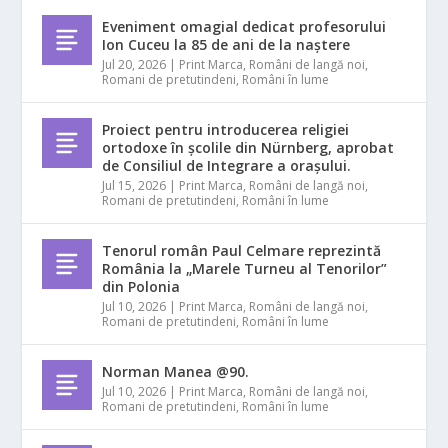
Eveniment omagial dedicat profesorului
Ion Cuceu la 85 de ani de la naștere
Jul 20, 2026
|
Print Marca
,
Români de langă noi
,
Romani de pretutindeni
,
Români în lume
Proiect pentru introducerea religiei
ortodoxe în școlile din Nürnberg, aprobat
de Consiliul de Integrare a orașului.
Jul 15, 2026
|
Print Marca
,
Români de langă noi
,
Romani de pretutindeni
,
Români în lume
Tenorul român Paul Celmare reprezintă
România la „Marele Turneu al Tenorilor”
din Polonia
Jul 10, 2026
|
Print Marca
,
Români de langă noi
,
Romani de pretutindeni
,
Români în lume
Norman Manea @90.
Jul 10, 2026
|
Print Marca
,
Români de langă noi
,
Romani de pretutindeni
,
Români în lume