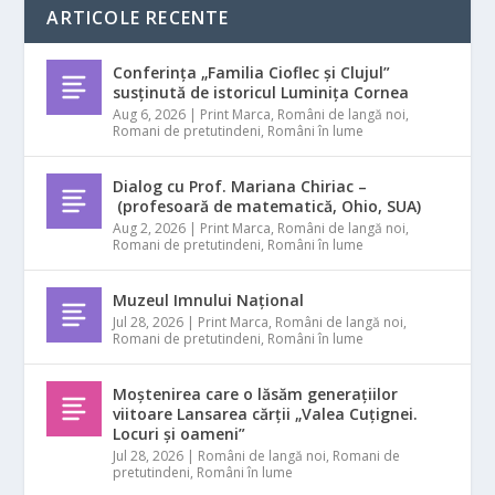
ARTICOLE RECENTE
Conferința „Familia Cioflec și Clujul”
susținută de istoricul Luminița Cornea
Aug 6, 2026
|
Print Marca
,
Români de langă noi
,
Romani de pretutindeni
,
Români în lume
Dialog cu Prof. Mariana Chiriac –
(profesoară de matematică, Ohio, SUA)
Aug 2, 2026
|
Print Marca
,
Români de langă noi
,
Romani de pretutindeni
,
Români în lume
Muzeul Imnului Național
Jul 28, 2026
|
Print Marca
,
Români de langă noi
,
Romani de pretutindeni
,
Români în lume
Moștenirea care o lăsăm generațiilor
viitoare Lansarea cărții „Valea Cuțignei.
Locuri și oameni”
Jul 28, 2026
|
Români de langă noi
,
Romani de
pretutindeni
,
Români în lume