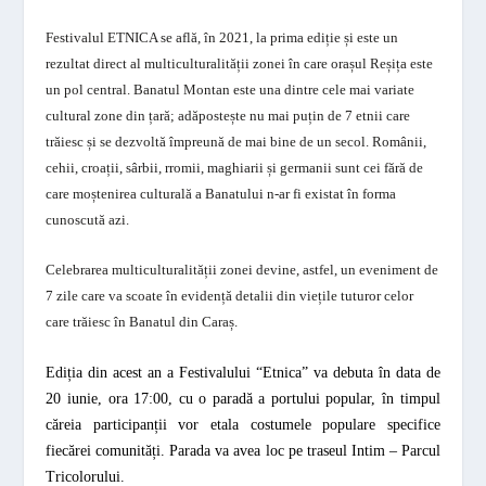
Festivalul ETNICA se află, în 2021, la prima ediție și este un
rezultat direct al multiculturalității zonei în care orașul Reșița este
un pol central. Banatul Montan este una dintre cele mai variate
cultural zone din țară; adăpostește nu mai puțin de 7 etnii care
trăiesc și se dezvoltă împreună de mai bine de un secol. Românii,
cehii, croații, sârbii, rromii, maghiarii și germanii sunt cei fără de
care moștenirea culturală a Banatului n-ar fi existat în forma
cunoscută azi.
Celebrarea multiculturalității zonei devine, astfel, un eveniment de
7 zile care va scoate în evidență detalii din viețile tuturor celor
care trăiesc în Banatul din Caraș.
Ediția din acest an a
Festivalului “Etnica
”
va debuta în data de
20 iunie, ora 17:00, cu o paradă a portului popular, în timpul
căreia participanții vor etala costumele populare specifice
fiecărei comunități. Parada va avea loc pe traseul Intim – Parcul
Tricolorului.