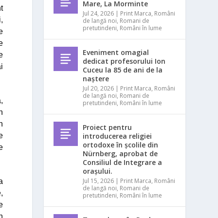
Mare, La Morminte
t
Jul 24, 2026
|
Print Marca
,
Români
,
de langă noi
,
Romani de
pretutindeni
,
Români în lume
e
e
Eveniment omagial
e
dedicat profesorului Ion
i
Cuceu la 85 de ani de la
naștere
Jul 20, 2026
|
Print Marca
,
Români
de langă noi
,
Romani de
,
pretutindeni
,
Români în lume
n
n
Proiect pentru
e
introducerea religiei
ortodoxe în școlile din
e
Nürnberg, aprobat de
Consiliul de Integrare a
orașului.
Jul 15, 2026
|
Print Marca
,
Români
a
de langă noi
,
Romani de
,
pretutindeni
,
Români în lume
e
n