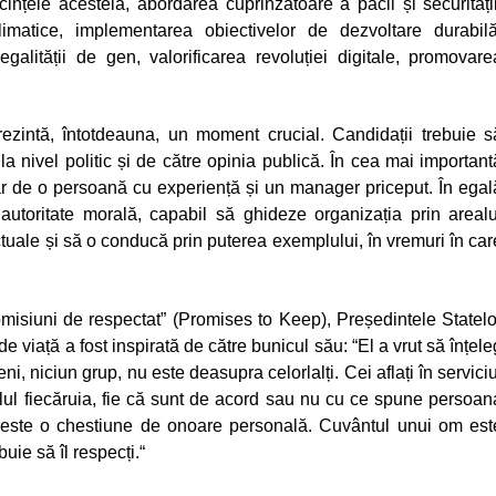
țele acesteia, abordarea cuprinzătoare a păcii și securității
imatice, implementarea obiectivelor de dezvoltare durabilă
egalității de gen, valorificarea revoluției digitale, promovare
zintă, întotdeauna, un moment crucial. Candidații trebuie s
 la nivel politic și de către opinia publică. În cea mai important
r de o persoană cu experiență și un manager priceput. În egal
autoritate morală, capabil să ghideze organizația prin arealu
ctuale și să o conducă prin puterea exemplului, în vremuri în car
omisiuni de respectat” (Promises to Keep),
Președintele Statelo
de viață a fost inspirată de către bunicul său:
“El a vrut să înțele
i, niciun grup, nu este deasupra celorlalți. Cei aflați în serviciu
elul fiecăruia, fie că sunt de acord sau nu cu ce spune persoan
ica este o chestiune de onoare personală. Cuvântul unui om est
uie să îl respecți.“