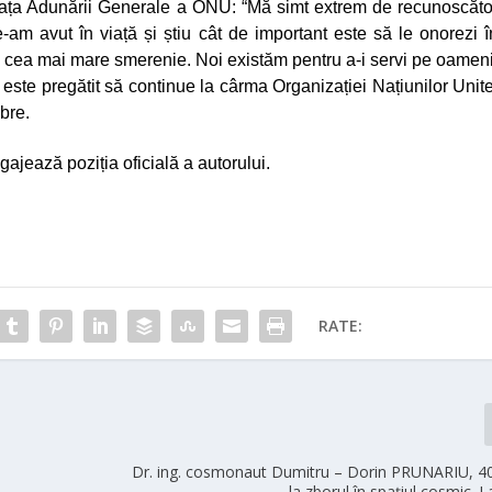
fața Adunării Generale a ONU:
“Mă simt extrem de recunoscăto
e-am avut în viață și știu cât de important este să le onorezi î
 cu cea mai mare smerenie. Noi existăm pentru a-i servi pe oameni
 este pregătit să continue la cârma Organizației Națiunilor Unite
bre.
gajează poziția oficială a autorului.
RATE:
Dr. ing. cosmonaut Dumitru – Dorin PRUNARIU, 40
la zborul în spațiul cosmic. L