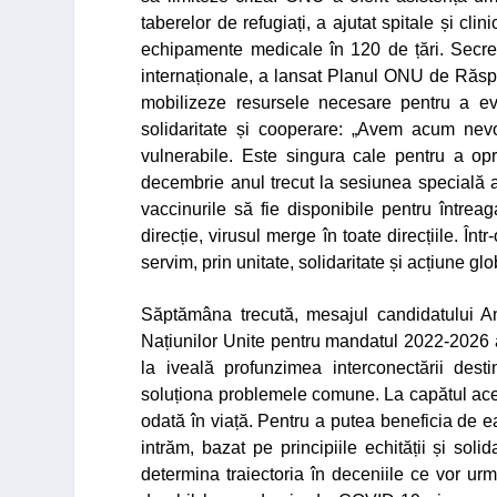
taberelor de refugiați, a ajutat spitale și clin
echipamente medicale în 120 de țări. Secreta
internaționale, a lansat Planul ONU de Răsp
mobilizeze resursele necesare pentru a e
solidaritate și cooperare:
„Avem acum nevoi
vulnerabile. Este singura cale pentru a op
decembrie anul trecut la sesiunea specială 
vaccinurile să fie disponibile pentru întrea
direcție, virusul merge în toate direcțiile. Înt
servim, prin unitate, solidaritate și acțiune g
Săptămâna trecută, mesajul candidatului An
Națiunilor Unite pentru mandatul 2022-2026 
la iveală profunzimea interconectării desti
soluționa problemele comune. La capătul aces
odată în viață. Pentru a putea beneficia de e
intrăm, bazat pe principiile echității și soli
determina traiectoria în deceniile ce vor urm