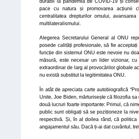
durabil la pandemia de COVID-19 și consecin
pace cu natura și promovarea acțiunii cl
centralitatea drepturilor omului, avansarea 
multilateralismului.
Alegerea Secretarului General al ONU repre
posede calități profesionale, să fie acceptați
funcție din sistemul ONU este nevoie nu doa
măsură, este necesar un lider vizionar, cu 
extraordinar de larg al provocărilor globale a
nu există substitut la legitimitatea ONU.
În atât de apreciata carte autobiografică
“Pr
Unite, Joe Biden, mărturisește că filozofia sa 
două lucruri foarte importante: Primul, că nimen
public sunt obligați să se poziționeze la niv
respectivă. Și, în al doilea rând, că polit
angajamentul său. Dacă ți-ai dat cuvântul, treb