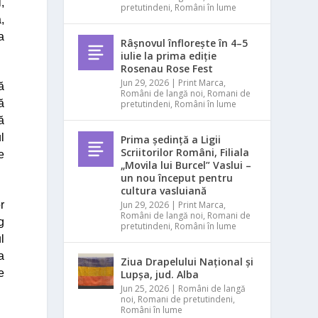
,
pretutindeni
,
Români în lume
,
a
Râșnovul înflorește în 4–5
iulie la prima ediție
Rosenau Rose Fest
Jun 29, 2026
|
Print Marca
,
ă
Români de langă noi
,
Romani de
ă
pretutindeni
,
Români în lume
ă
l
Prima ședință a Ligii
Scriitorilor Români, Filiala
e
„Movila lui Burcel” Vaslui –
un nou început pentru
cultura vasluiană
r
Jun 29, 2026
|
Print Marca
,
Români de langă noi
,
Romani de
g
pretutindeni
,
Români în lume
l
a
Ziua Drapelului Național și
e
Lupșa, jud. Alba
Jun 25, 2026
|
Români de langă
noi
,
Romani de pretutindeni
,
Români în lume