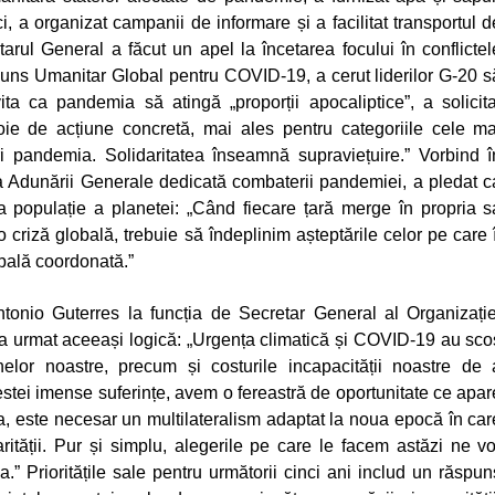
ici, a organizat campanii de informare și a facilitat transportul d
rul General a făcut un apel la încetarea focului în conflictel
uns Umanitar Global pentru COVID-19, a cerut liderilor G-20 s
vita ca pandemia să atingă
„proporții apocaliptice”
, a solicita
e de acțiune concretă, mai ales pentru categoriile cele ma
ri pandemia. Solidaritatea înseamnă supraviețuire.”
Vorbind î
a Adunării Generale dedicată combaterii pandemiei, a pledat c
ga populație a planetei:
„Când fiecare țară merge în propria s
r-o criză globală, trebuie să îndeplinim așteptările celor pe care î
lobală coordonată.”
tonio Guterres la funcția de Secretar General al Organizație
a urmat aceeași logică:
„Urgența climatică și COVID-19 au sco
nelor noastre, precum și costurile incapacității noastre de 
tei imense suferințe, avem o fereastră de oportunitate ce apar
a, este necesar un multilateralism adaptat la noua epocă în car
darității. Pur și simplu, alegerile pe care le facem astăzi ne vo
a.”
Prioritățile sale pentru următorii cinci ani includ un răspun