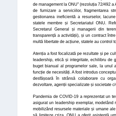
de management la ONU”
(rezoluția 72/492 a 
de furnizare a serviciilor, fragmentarea 
gestionarea ineficientă a resurselor, lacune
statele membre și Secretariatul ONU. Ref
Secretarul General și managerii din teren
transparență a activității), și un contract î
multă libertate de acțiune, statele au control t
Atenția a fost focalizată pe rezultate și pe cu
leadership, etică și integritate, echilibru de 
buget bianual al programelor sale, la unul an
funcție de necesități. A fost introdus concept
desfășoară în strânsă colaborare cu organiz
dezvoltare, agenții specializate și societate ci
Pandemia de COVID-19 a reprezentat un test 
asigurat un leadership exemplar, modelând 
mobilizând resursele materiale și umane ale s
să limiteze criza. ONU a oferit asistență u