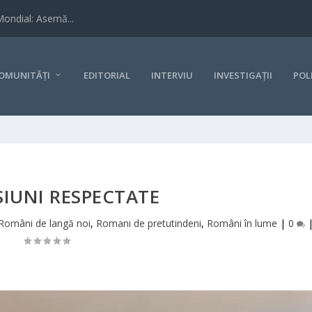
Mondial: Asemă...
OMUNITĂȚI
EDITORIAL
INTERVIU
INVESTIGAȚII
POL
IUNI RESPECTATE
Români de langă noi
,
Romani de pretutindeni
,
Români în lume
|
0