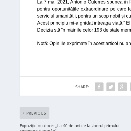
La 7 mai 2021, Antonio Guterres spunea în 
pentru oportunitățile extraordinare pe care l
serviciul umanității, pentru un scop nobil și
Acest principiu mi-a ghidat întreaga viață.“
El
Decizia stă în mâinile celor 193 de state mem
Notă: Opiniile exprimate în acest articol nu an
SHARE:
PREVIOUS
Expoziție outdoor: „La 40 de ani de la zborul primului
cosmonaut român”