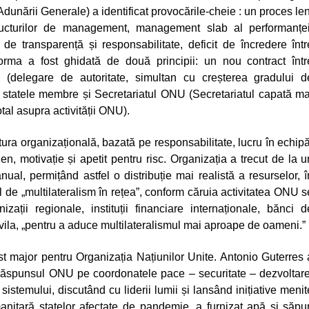
Adunării Generale) a identificat provocările-cheie : un proces len
structurilor de management, management slab al performanței
 de transparență și responsabilitate, deficit de încredere într
orma a fost ghidată de două principii
: un nou contract într
 (delegare de autoritate, simultan cu creșterea gradului d
ntre statele membre și Secretariatul ONU (Secretariatul capată ma
otal asupra activității ONU).
ltura organizațională, bazată pe responsabilitate, lucru în echipă
gen, motivație și apetit pentru risc.
Organizația a trecut de la u
ual, permițând astfel o distribuție mai realistă a resurselor, î
ul de
„multilateralism în rețea”,
conform căruia activitatea ONU s
ații regionale, instituții financiare internaționale, bănci d
vila,
„pentru a aduce multilateralismul mai aproape de oameni.”
major pentru Organizația Națiunilor Unite. Antonio Guterres 
răspunsul ONU pe coordonatele pace – securitate – dezvoltare
istemului, discutând cu liderii lumii și lansând inițiative menit
manitară statelor afectate de pandemie, a furnizat apă și săpu