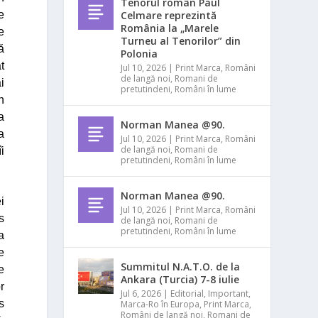
Tenorul român Paul
Celmare reprezintă
e
România la „Marele
e
Turneu al Tenorilor” din
ă
Polonia
t
Jul 10, 2026
|
Print Marca
,
Români
de langă noi
,
Romani de
i
pretutindeni
,
Români în lume
n
a
Norman Manea @90.
a
Jul 10, 2026
|
Print Marca
,
Români
de langă noi
,
Romani de
i
pretutindeni
,
Români în lume
Norman Manea @90.
i
Jul 10, 2026
|
Print Marca
,
Români
s
de langă noi
,
Romani de
pretutindeni
,
Români în lume
a
e
Summitul N.A.T.O. de la
e
Ankara (Turcia) 7-8 iulie
r
Jul 6, 2026
|
Editorial
,
Important
,
s
Marca-Ro în Europa
,
Print Marca
,
Români de langă noi
,
Romani de