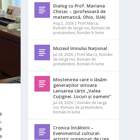
Dialog cu Prof. Mariana
Chiriac – (profesoară de
matematică, Ohio, SUA)
Aug 2, 2026
|
Print Marca
,
Români de langă noi
,
Romani de
pretutindeni
,
Români în lume
Muzeul Imnului Național
Jul 28, 2026
|
Print Marca
,
Români
de langă noi
,
Romani de
pretutindeni
,
Români în lume
Moștenirea care o lăsăm
generațiilor viitoare
Lansarea cărții „Valea
Cuțignei. Locuri și oameni”
Jul 28, 2026
|
Români de langă
noi
,
Romani de pretutindeni
,
Români în lume
e
.
Cronica întâlnirii –
e
Evenimentul cultural-
e
artistic organizat de Liga