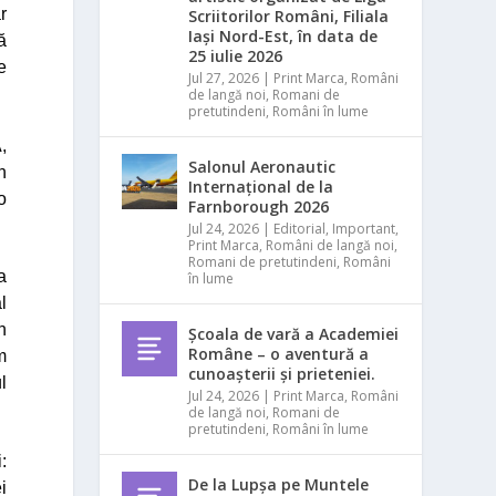
r
Scriitorilor Români, Filiala
Iași Nord-Est, în data de
tă
25 iulie 2026
e
Jul 27, 2026
|
Print Marca
,
Români
de langă noi
,
Romani de
pretutindeni
,
Români în lume
,
Salonul Aeronautic
n
Internațional de la
o
Farnborough 2026
Jul 24, 2026
|
Editorial
,
Important
,
Print Marca
,
Români de langă noi
,
Romani de pretutindeni
,
Români
a
în lume
l
n
Școala de vară a Academiei
Române – o aventură a
m
cunoașterii și prieteniei.
l
Jul 24, 2026
|
Print Marca
,
Români
de langă noi
,
Romani de
pretutindeni
,
Români în lume
:
De la Lupșa pe Muntele
i