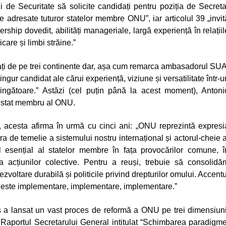
i de Securitate să solicite candidați pentru poziția de Secreta
ne adresate tuturor statelor membre ONU”,
iar articolul 39
„invi
ship dovedit, abilități manageriale, largă experiență în relațiil
care și limbi străine.”
dați de pe trei continente dar, așa cum remarca ambasadorul SUA
singur candidat ale cărui experiență, viziune și versatilitate într-u
ingătoare.”
Astăzi (cel puțin până la acest moment), Antoni
n stat membru al ONU.
, acesta afirma în urmă cu cinci ani:
„ONU reprezintă expresi
tra de temelie a sistemului nostru internațional și actorul-cheie a
tul esențial al statelor membre în fața provocărilor comune, î
rea acțiunilor colective. Pentru a reuși, trebuie să consolidă
ezvoltare durabilă și politicile privind drepturilor omului. Accentu
ne este implementare, implementare, implementare.”
s a lansat un vast proces de reformă a ONU pe trei dimensiuni
Raportul Secretarului General intitulat
“Schimbarea paradigme