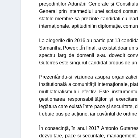
președinților Adunării Generale și Consiliulu
General prin intermediul unei scrisori comu
statele membre să prezinte candidați cu leader
internaționale, aptitudini în diplomație, comuni
La alegerile din 2016 au participat 13 candi
Samantha Power:
„În final, a existat doar un 
spectru larg de domenii s-au dovedit conv
Guterres este singurul candidat propus de u
Prezentându-și viziunea asupra organizației
instituțională a comunității internaționale, pia
multilateralismului efectiv. Este instrumen
gestionarea responsabilităților și exercita
legătura care există între pace și securitate, d
trebuie pus pe acțiune, iar cuvântul de ordi
În consecință, în anul 2017 Antonio Guterre
dezvoltare, pace și securitate, management. 