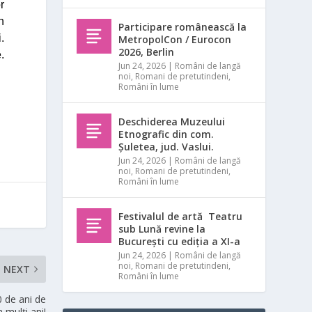
r
n
Participare românească la
.
MetropolCon / Eurocon
2026, Berlin
.
Jun 24, 2026
|
Români de langă
noi
,
Romani de pretutindeni
,
Români în lume
Deschiderea Muzeului
Etnografic din com.
Șuletea, jud. Vaslui.
Jun 24, 2026
|
Români de langă
noi
,
Romani de pretutindeni
,
Români în lume
Festivalul de artă Teatru
sub Lună revine la
București cu ediția a XI-a
Jun 24, 2026
|
Români de langă
noi
,
Romani de pretutindeni
,
NEXT
Români în lume
 de ani de
a mulți ani!