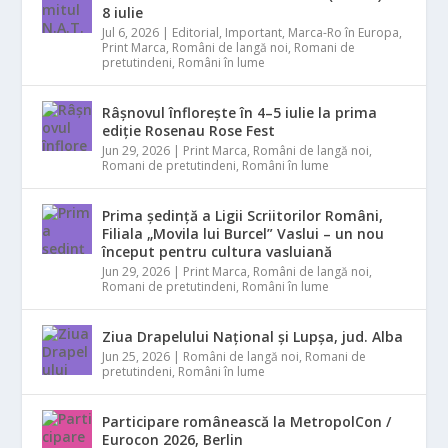
8 iulie
Jul 6, 2026
|
Editorial
,
Important
,
Marca-Ro în Europa
,
Print Marca
,
Români de langă noi
,
Romani de
pretutindeni
,
Români în lume
Râșnovul înflorește în 4–5 iulie la prima
ediție Rosenau Rose Fest
Jun 29, 2026
|
Print Marca
,
Români de langă noi
,
Romani de pretutindeni
,
Români în lume
Prima ședință a Ligii Scriitorilor Români,
Filiala „Movila lui Burcel” Vaslui – un nou
început pentru cultura vasluiană
Jun 29, 2026
|
Print Marca
,
Români de langă noi
,
Romani de pretutindeni
,
Români în lume
Ziua Drapelului Național și Lupșa, jud. Alba
Jun 25, 2026
|
Români de langă noi
,
Romani de
pretutindeni
,
Români în lume
Participare românească la MetropolCon /
Eurocon 2026, Berlin