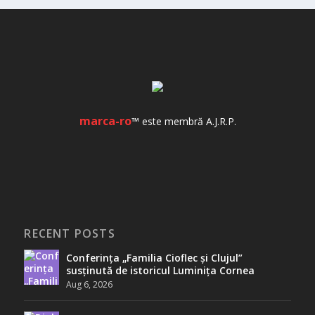
marca-ro
™ este membră A.J.R.P.
RECENT POSTS
Conferința „Familia Cioflec și Clujul”
susținută de istoricul Luminița Cornea
Aug 6, 2026