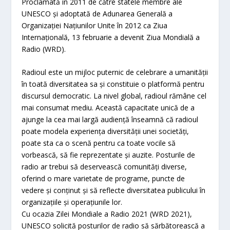
Proclamată în 2011 de către statele membre ale
UNESCO și adoptată de Adunarea Generală a
Organizației Națiunilor Unite în 2012 ca Ziua
Internațională, 13 februarie a devenit Ziua Mondială a
Radio (WRD).
Radioul este un mijloc puternic de celebrare a umanității
în toată diversitatea sa și constituie o platformă pentru
discursul democratic. La nivel global, radioul rămâne cel
mai consumat mediu. Această capacitate unică de a
ajunge la cea mai largă audiență înseamnă că radioul
poate modela experiența diversității unei societăți,
poate sta ca o scenă pentru ca toate vocile să
vorbească, să fie reprezentate și auzite. Posturile de
radio ar trebui să deservească comunități diverse,
oferind o mare varietate de programe, puncte de
vedere și conținut și să reflecte diversitatea publicului în
organizațiile și operațiunile lor.
Cu ocazia Zilei Mondiale a Radio 2021 (WRD 2021),
UNESCO solicită posturilor de radio să sărbătorească a