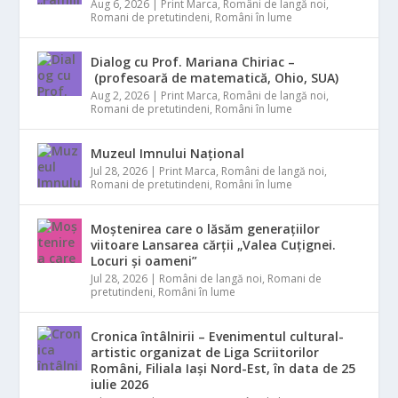
Aug 6, 2026
|
Print Marca
,
Români de langă noi
,
Romani de pretutindeni
,
Români în lume
Dialog cu Prof. Mariana Chiriac –
(profesoară de matematică, Ohio, SUA)
Aug 2, 2026
|
Print Marca
,
Români de langă noi
,
Romani de pretutindeni
,
Români în lume
Muzeul Imnului Național
Jul 28, 2026
|
Print Marca
,
Români de langă noi
,
Romani de pretutindeni
,
Români în lume
Moștenirea care o lăsăm generațiilor
viitoare Lansarea cărții „Valea Cuțignei.
Locuri și oameni”
Jul 28, 2026
|
Români de langă noi
,
Romani de
pretutindeni
,
Români în lume
Cronica întâlnirii – Evenimentul cultural-
artistic organizat de Liga Scriitorilor
Români, Filiala Iași Nord-Est, în data de 25
iulie 2026