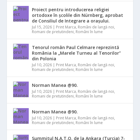
Proiect pentru introducerea religiei
ortodoxe în școlile din Nürnberg, aprobat
de Consiliul de Integrare a orașului.
Jul 15, 2026
|
Print Marca
,
Români de langă noi
,
Romani de pretutindeni
,
Români în lume
Tenorul român Paul Celmare reprezintă
România la „Marele Turneu al Tenorilor”
din Polonia
Jul 10, 2026
|
Print Marca
,
Români de langă noi
,
Romani de pretutindeni
,
Români în lume
Norman Manea @90.
Jul 10, 2026
|
Print Marca
,
Români de langă noi
,
Romani de pretutindeni
,
Români în lume
Norman Manea @90.
Jul 10, 2026
|
Print Marca
,
Români de langă noi
,
Romani de pretutindeni
,
Români în lume
Summitul N.A.T.O. de la Ankara (Turcia) 7-