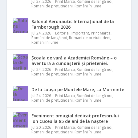
Jul 27, 2026
|
Print Marca
,
Români de langă noi
,
Romani de pretutindeni
,
Români în lume
Salonul Aeronautic Internațional de la
Farnborough 2026
Jul 24, 2026
|
Editorial
,
Important
,
Print Marca
,
Români de langă noi
,
Romani de pretutindeni
,
Români în lume
Școala de vară a Academiei Române – o
aventură a cunoașterii și prieteniei.
Jul 24, 2026
|
Print Marca
,
Români de langă noi
,
Romani de pretutindeni
,
Români în lume
De la Lupșa pe Muntele Mare, La Morminte
Jul 24, 2026
|
Print Marca
,
Români de langă noi
,
Romani de pretutindeni
,
Români în lume
Eveniment omagial dedicat profesorului
Ion Cuceu la 85 de ani de la naștere
Jul 20, 2026
|
Print Marca
,
Români de langă noi
,
Romani de pretutindeni
,
Români în lume