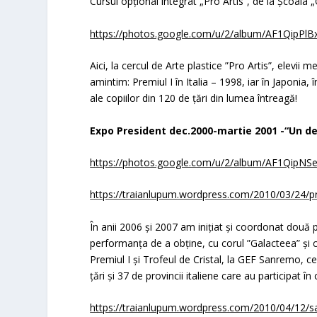
Cursul opţional integrat „Pro Artis”,
de la Şcoala 
https://photos.google.com/u/2/album/AF1QipP
Aici, la cercul de Arte plastice ”
Pro Artis
”, elevii 
amintim:
Premiul I în Italia
– 1998
, iar în Japonia,
î
ale copiilor din 120 de ţări din lumea întreagă!
Expo President dec.2000-martie 2001 -“Un dec
https://photos.google.com/u/2/album/AF1QipN
https://traianlupum.wordpress.com/2010/03/24/pr
În anii 2006 şi 2007 am iniţiat şi coordonat
două p
performanţa de a obţine, cu corul ”Galacteea” și c
Premiul I şi Trofeul de Cristal,
la
GEF Sanremo
,
ce
ţări şi 37 de provincii italiene care au participat în
https://traianlupum.wordpress.com/2010/04/12/