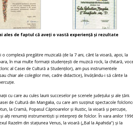
 ales de faptul că aveţi o vastă experienţă şi rezultate
i o complexă pregătire muzicală (de la 7 ani, cânt la vioară, apoi, la
şoara, în mai multe formaţii studenţeşti de muzică rock, la chitară, voc
cloric al Casei de Cultură a Studenţilor),
am pus instrumentele
sau chiar ale colegilor mei, cadre didactice), învăţându-i să cânte la
ercuţie.
aţii cu care au cules laurii succeselor pe scenele judeţului şi ale ţării.
 Casei de Cultură din Mangalia, cu care am susţinut spectacole folcloric
eptun, la Cramă, Popasul Căprioarelor şi Rustic, la vioară şi percuție,
 alţi renumiţi instrumentişti şi interpreţi de folclor. În vara anilor 199
ul Razelm din staţiunea Venus, la vioară („Bal la Apahida”) şi la