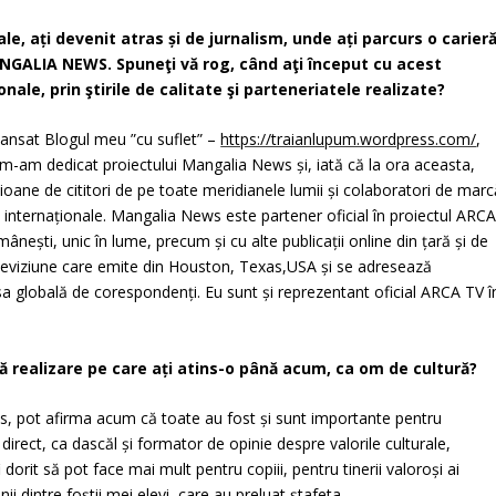
e, aţi devenit atras şi de jurnalism, unde aţi parcurs o carier
MANGALIA NEWS.
Spuneţi vă rog, când aţi început cu acest
nale, prin ştirile de calitate şi parteneriatele realizate?
 lansat
Blogul meu ”cu suflet”
–
https://traianlupum.wordpress.com/
,
 m-am dedicat proiectului
Mangalia News
și, iată că la ora aceasta,
ioane de cititori de pe toate meridianele lumii și colaboratori de marc
i internaționale.
Mangalia News este partener oficial în proiectul ARC
nești, unic în lume, precum și cu alte publicații online din țară și de
leviziune care emite din Houston, Texas,USA și se adresează
sa globală de corespondenți. Eu sunt și reprezentant oficial ARCA TV î
ă realizare pe care aţi atins-o până acum, ca om de cultură?
, pot afirma acum că toate au fost și sunt importante pentru
direct, ca dascăl și formator de opinie despre valorile culturale,
dorit să pot face mai mult pentru copiii, pentru tinerii valoroși ai
ii dintre foștii mei elevi, care au preluat ștafeta…