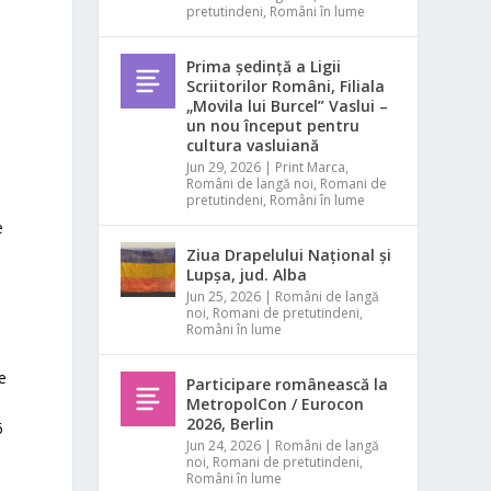
pretutindeni
,
Români în lume
Prima ședință a Ligii
Scriitorilor Români, Filiala
„Movila lui Burcel” Vaslui –
un nou început pentru
cultura vasluiană
Jun 29, 2026
|
Print Marca
,
Români de langă noi
,
Romani de
pretutindeni
,
Români în lume
e
Ziua Drapelului Național și
Lupșa, jud. Alba
Jun 25, 2026
|
Români de langă
noi
,
Romani de pretutindeni
,
Români în lume
e
Participare românească la
MetropolCon / Eurocon
2026, Berlin
6
Jun 24, 2026
|
Români de langă
noi
,
Romani de pretutindeni
,
Români în lume