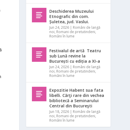
ă
Deschiderea Muzeului
Etnografic din com.
Șuletea, jud. Vaslui.
Jun 24, 2026
|
Români de langă
noi
,
Romani de pretutindeni
,
Români în lume
ă
Festivalul de artă Teatru
sub Lună revine la
A
București cu ediția a XI-a
Jun 24, 2026
|
Români de langă
noi
,
Romani de pretutindeni
,
Români în lume
n
Expozitie Habent sua fata
libelli. Cărţi rare din vechea
bibliotecă a Seminarului
Central din Bucureşti
Jun 18, 2026
|
Români de langă
noi
,
Romani de pretutindeni
,
Români în lume