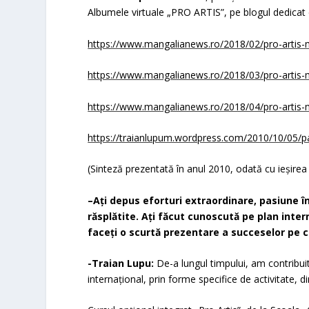
Albumele virtuale „PRO ARTIS
”,
pe blogul dedicat 
https://www.mangalianews.ro/2018/02/pro-artis-ma
https://www.mangalianews.ro/2018/03/pro-artis-ma
https://www.mangalianews.ro/2018/04/pro-artis-man
https://traianlupum.wordpress.com/2010/10/05/patr
(Sinteză prezentată în anul 2010, odată cu ieșirea
–
Aţi depus eforturi extraordinare, pasiune 
răsplătite. Aţi făcut cunoscută pe plan inte
faceţi o scurtă prezentare a succeselor pe ca
-Traian Lupu:
De-a lungul timpului, am contribui
internaţional,
prin forme specifice de activitate, d