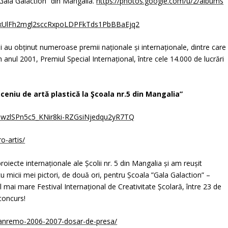
„Gala Galaction” din Mangalia.
https://photos.google.com/u/2/albums
lBxUlFh2mgl2sccRxpoLDPFkTds1PbBBaEjq2
mei au obţinut numeroase premii naționale și internaționale, dintre care
n anul 2001,
Premiul Special Internaţional,
între cele 14.000 de lucrări
eniu de artă plastică la Şcoala nr.5 din Mangalia”
SewzlSPn5c5_KNir8ki-RZGsiNjedqu2yR7TQ
o-artis/
roiecte internaţionale
ale Şcolii nr. 5 din Mangalia şi am reuşit
u micii mei pictori, de două ori, pentru Școala ”Gala Galaction” –
l mai mare
Festival Internaţional de Creativitate Şcolară
,
între 23 de
 concurs!
sanremo-2006-2007-dosar-de-presa/