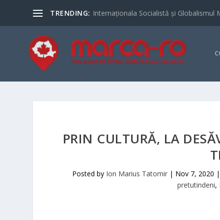
TRENDING:
Internaționala Socialistă și Globalismul 
C
PRIN CULTURĂ, LA DESĂ
T
Posted by
Ion Marius Tatomir
|
Nov 7, 2020
pretutindeni
,