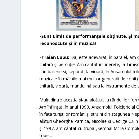
-Sunt uimit de performanţele obţinute. Şi mai
recunoscute şi în muzică!
-Traian Lupu:
Da, este adevărat, în paralel, am ş
chitară și percuție. Am cântat în tinereţe, la Timi
sau baterie şi, separat, la vioară, în Ansamblul fol
muzicale în mâinile mai multor generaţii de copii
(
chitară, vioară, mandolină sau la instrumente de p
Mulţi dintre aceştia şi-au alcătuit la rândul lor form
Am înfiinţat, în anul 1990, Ansamblul Folcloric al
în faţa turiştilor români şi străini din stațiunea N
alături Gheorghe Parnica, Nicolae şi George Călin şi
şi 1997, am cântat cu trupa „Semnal M” la Complex
tobe…