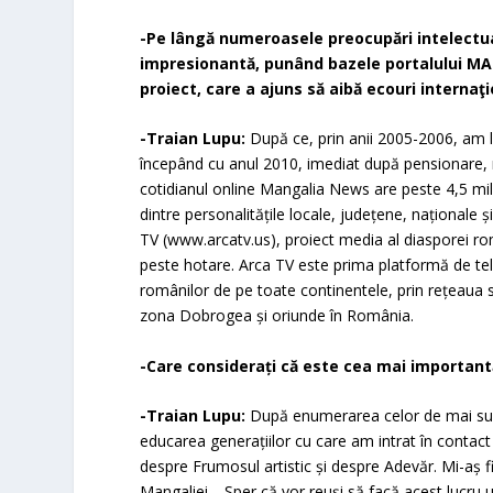
-Pe lângă numeroasele preocupări intelectual
impresionantă, punând bazele portalului 
proiect, care a ajuns să aibă ecouri internaţio
-Traian Lupu:
După ce, prin anii 2005-2006, am
începând cu anul 2010, imediat după pensionare,
cotidianul online
Mangalia News
are peste 4,5 mil
dintre personalitățile locale, județene, naționale ș
TV (www.arcatv.us), proiect media al diasporei româ
peste hotare. Arca TV este prima platformă de te
românilor de pe toate continentele, prin rețeaua 
zona Dobrogea și oriunde în România.
-Care consideraţi că este cea mai important
-Traian Lupu:
După enumerarea celor de mai sus
educarea generațiilor cu care am intrat în contact 
despre Frumosul artistic și despre Adevăr. Mi-aș fi 
Mangaliei… Sper că vor reuși să facă acest lucru un