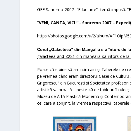
GEF Sanremo-2007 -“Educ-arte”- temă impusă: “Ex
“VENI, CANTA, VICI !”- Sanremo 2007 – Expediţ
https://photos.google.com/u/2/album/AF1Qip
Corul „Galacteea” din Mangalia s-a întors de l
galacteea-and-8221-din-mangalia-sa-intors-de-la
Poate că e bine să amintim aici şi
Taberele de crea
pe vremea când eram directorul Casei de Cultură, c
Grigorescu” din Bucureşti şi Societatea profesor
artistică valoroasă
–
peste 40 de tablouri în ulei şi
Muzeu de Artă Plastică Modernă şi Contempora
cel care a sprijinit, la vremea respectivă, taberele 