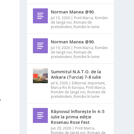
Norman Manea @90.
Jul 10, 2026
|
Print Marca
,
Români
de langă noi
,
Romani de
pretutindeni
,
Români în lume
Norman Manea @90.
Jul 10, 2026
|
Print Marca
,
Români
de langă noi
,
Romani de
pretutindeni
,
Români în lume
Summitul N.A.T.O. de la
Ankara (Turcia) 7-8 iulie
Jul 6, 2026
|
Editorial
,
Important
,
Marca-Ro în Europa
,
Print Marca
,
Români de langă noi
,
Romani de
pretutindeni
,
Români în lume
,
Râșnovul înflorește în 4–5
iulie la prima ediție
Rosenau Rose Fest
Jun 29, 2026
|
Print Marca
,
Români de langă noi
,
Romani de