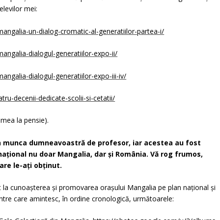
elevilor mei:
ngalia-un-dialog-cromatic-al-generatiilor-partea-i/
ngalia-dialogul-generatiilor-expo-ii/
galia-dialogul-generatiilor-expo-iii-iv/
u-decenii-dedicate-scolii-si-cetatii/
 mea la pensie).
în munca dumneavoastră de profesor, iar acestea au fost
rnaţional nu doar Mangalia, dar şi România. Vă rog frumos,
re le-aţi obţinut.
t la cunoaşterea și promovarea orașului Mangalia pe plan național și
intre care amintesc, în ordine cronologică, următoarele: