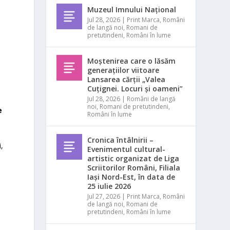
Muzeul Imnului Național
Jul 28, 2026
|
Print Marca
,
Români
de langă noi
,
Romani de
pretutindeni
,
Români în lume
Moștenirea care o lăsăm
generațiilor viitoare
Lansarea cărții „Valea
Cuțignei. Locuri și oameni”
Jul 28, 2026
|
Români de langă
noi
,
Romani de pretutindeni
,
e
Români în lume
Cronica întâlnirii –
i,
Evenimentul cultural-
artistic organizat de Liga
Scriitorilor Români, Filiala
Iași Nord-Est, în data de
25 iulie 2026
Jul 27, 2026
|
Print Marca
,
Români
de langă noi
,
Romani de
pretutindeni
,
Români în lume