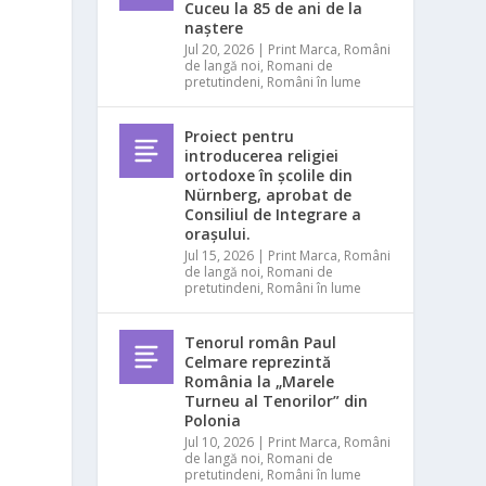
Cuceu la 85 de ani de la
naștere
Jul 20, 2026
|
Print Marca
,
Români
de langă noi
,
Romani de
pretutindeni
,
Români în lume
Proiect pentru
introducerea religiei
ortodoxe în școlile din
Nürnberg, aprobat de
Consiliul de Integrare a
orașului.
Jul 15, 2026
|
Print Marca
,
Români
de langă noi
,
Romani de
pretutindeni
,
Români în lume
Tenorul român Paul
Celmare reprezintă
România la „Marele
Turneu al Tenorilor” din
Polonia
Jul 10, 2026
|
Print Marca
,
Români
de langă noi
,
Romani de
pretutindeni
,
Români în lume