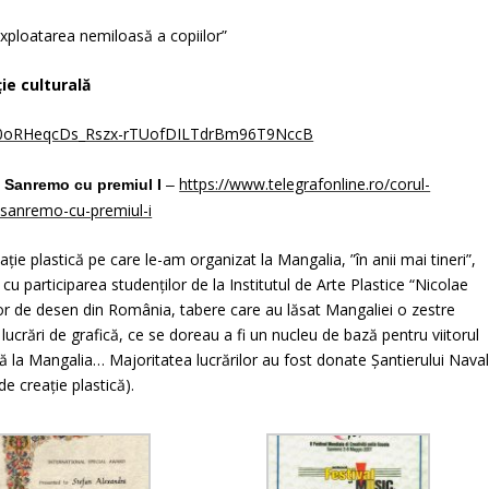
ploatarea nemiloasă a copiilor”
ie culturală
M50oRHeqcDs_Rszx-rTUofDILTdrBm96T9NccB
https://www.telegrafonline.ro/corul-
a Sanremo cu premiul I
–
-sanremo-cu-premiul-i
ţie plastică
pe care le-am
organizat la Mangalia,
”
în anii mai tineri”,
u participarea studenţilor de la Institutul de Arte Plastice “Nicolae
ilor de desen din România,
tabere care au lăsat Mangaliei o zestre
 lucrări de grafică
, ce se doreau a fi un nucleu de bază pentru viitorul
nă
la Mangalia… Majoritatea lucrărilor au fost donate Șantierului Naval
de creație plastică).