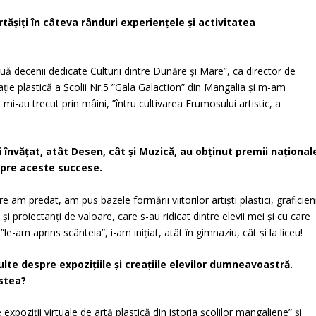
ăşiţi în câteva rânduri experienţele şi activitatea
 decenii dedicate Culturii dintre Dunăre și Mare”, ca director de
cație plastică a Școlii Nr.5 ”Gala Galaction” din Mangalia și m-am
e mi-au trecut prin mâini,
”întru cultivarea Frumosului artistic, a
aţi învăţat, atât Desen, cât şi Muzică, au obţinut premii naţional
espre aceste succese.
re am predat, am pus bazele formării viitorilor artiști plastici, graficien
și proiectanți de valoare, care s-au ridicat dintre elevii mei și cu care
i
”le-am aprins scânteia”
, i-am inițiat, atât în gimnaziu, cât și la liceu!
multe despre expoziţiile şi creaţiile elevilor dumneavoastră.
stea?
 expoziţii virtuale de artă plastică din istoria şcolilor mangaliene”
şi