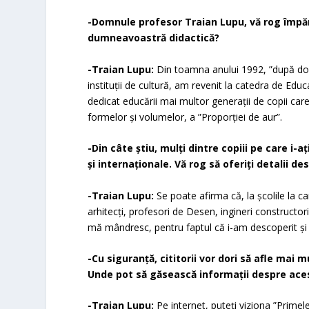
-Domnule profesor Traian Lupu, vă rog împărt
dumneavoastră didactică?
-Traian Lupu:
Din toamna anului 1992, ”după două
instituții de cultură, am revenit la catedra de Edu
dedicat educării mai multor generații de copii car
formelor și volumelor, a ”Proporției de aur”
.
-Din câte ştiu, mulţi dintre copiii pe care i-
şi internaţionale. Vă rog să oferiţi detalii d
-Traian Lupu:
Se poate afirma că, la școlile la ca
arhitecți, profesori de Desen, ingineri constructori 
mă mândresc, pentru faptul că i-am descoperit ș
-Cu siguranţă, cititorii vor dori să afle mai 
Unde pot să găsească informaţii despre ace
-Traian Lupu:
Pe internet, puteţi viziona
”Primele