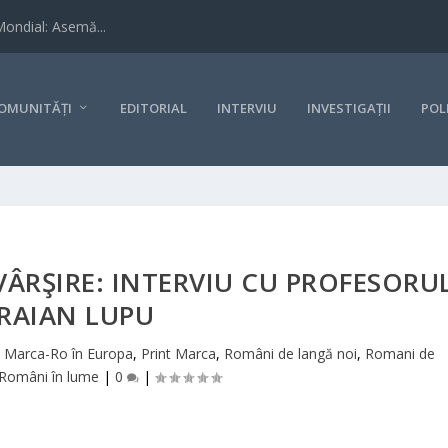
Mondial: Asemă...
OMUNITĂȚI
EDITORIAL
INTERVIU
INVESTIGAȚII
POL
VÂRŞIRE: INTERVIU CU PROFESORU
RAIAN LUPU
|
Marca-Ro în Europa
,
Print Marca
,
Români de langă noi
,
Romani de
Români în lume
|
0
|