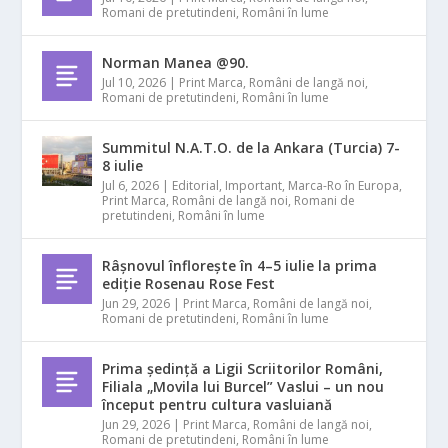
Romani de pretutindeni
,
Români în lume
Norman Manea @90.
Jul 10, 2026
|
Print Marca
,
Români de langă noi
,
Romani de pretutindeni
,
Români în lume
Summitul N.A.T.O. de la Ankara (Turcia) 7-
8 iulie
Jul 6, 2026
|
Editorial
,
Important
,
Marca-Ro în Europa
,
Print Marca
,
Români de langă noi
,
Romani de
pretutindeni
,
Români în lume
Râșnovul înflorește în 4–5 iulie la prima
ediție Rosenau Rose Fest
Jun 29, 2026
|
Print Marca
,
Români de langă noi
,
Romani de pretutindeni
,
Români în lume
Prima ședință a Ligii Scriitorilor Români,
Filiala „Movila lui Burcel” Vaslui – un nou
început pentru cultura vasluiană
Jun 29, 2026
|
Print Marca
,
Români de langă noi
,
Romani de pretutindeni
,
Români în lume