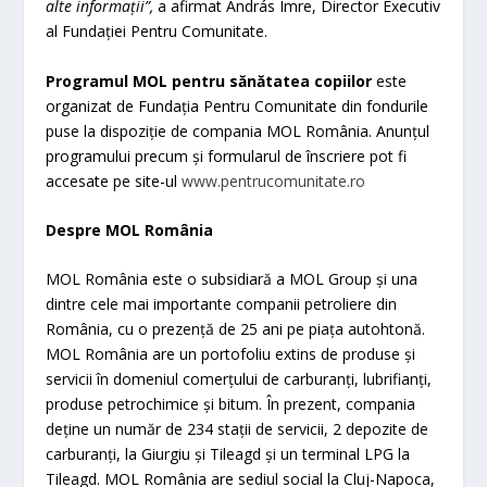
alte informații”,
a
afirmat András Imre, Director Executiv
al Fundației Pentru Comunitate.
Programul MOL pentru sănătatea copiilor
este
organizat de Fundația Pentru Comunitate din fondurile
puse la dispoziție de compania MOL România. Anunțul
programului precum și formularul de înscriere pot fi
accesate pe site-ul
www.pentrucomunitate.ro
Despre MOL România
MOL România este o subsidiară a MOL Group și una
dintre cele mai importante companii petroliere din
România, cu o prezență de 25 ani pe piața autohtonă.
MOL România are un portofoliu extins de produse și
servicii în domeniul comerțului de carburanți, lubrifianți,
produse petrochimice și bitum. În prezent, compania
deține un număr de 234 stații de servicii, 2 depozite de
carburanți, la Giurgiu și Tileagd și un terminal LPG la
Tileagd. MOL România are sediul social la Cluj-Napoca,