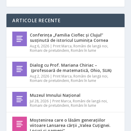
ARTICOLE RECENTE
Conferința „Familia Cioflec și Clujul”
susținută de istoricul Luminița Cornea
Aug 6, 2026
|
Print Marca
,
Români de langă noi
,
Romani de pretutindeni
,
Români în lume
Dialog cu Prof. Mariana Chiriac –
(profesoară de matematică, Ohio, SUA)
Aug 2, 2026
|
Print Marca
,
Români de langă noi
,
Romani de pretutindeni
,
Români în lume
Muzeul Imnului Național
Jul 28, 2026
|
Print Marca
,
Români de langă noi
,
Romani de pretutindeni
,
Români în lume
Moștenirea care o lăsăm generațiilor
viitoare Lansarea cărții „Valea Cuțignei.
Locuri și oameni”