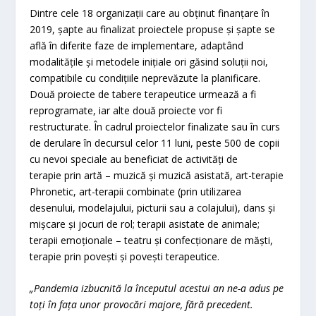
Dintre cele 18 organizații care au obținut finanțare în
2019, șapte au finalizat proiectele propuse și șapte se
află în diferite faze de implementare, adaptând
modalitățile și metodele inițiale ori găsind soluții noi,
compatibile cu condițiile neprevăzute la planificare.
Două proiecte de tabere terapeutice urmează a fi
reprogramate, iar alte două proiecte vor fi
restructurate. În cadrul proiectelor finalizate sau în curs
de derulare în decursul celor 11 luni, peste 500 de copii
cu nevoi speciale au beneficiat de activități de
terapie prin artă – muzică și muzică asistată, art-terapie
Phronetic, art-terapii combinate (prin utilizarea
desenului, modelajului, picturii sau a colajului), dans și
mișcare și jocuri de rol; terapii asistate de animale;
terapii emoționale – teatru și confecționare de măști,
terapie prin povești și povești terapeutice.
„Pandemia izbucnită la începutul acestui an ne-a adus pe
toți în fața unor provocări majore, fără precedent.