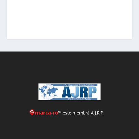
marca-ro
™ este membră A.J.R.P.