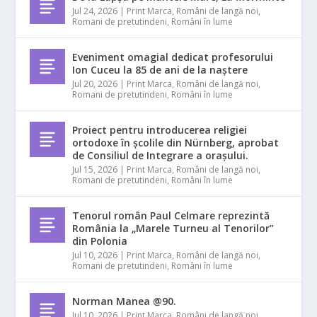
Jul 24, 2026
|
Print Marca
,
Români de langă noi
,
Romani de pretutindeni
,
Români în lume
Eveniment omagial dedicat profesorului
Ion Cuceu la 85 de ani de la naștere
Jul 20, 2026
|
Print Marca
,
Români de langă noi
,
Romani de pretutindeni
,
Români în lume
Proiect pentru introducerea religiei
ortodoxe în școlile din Nürnberg, aprobat
de Consiliul de Integrare a orașului.
Jul 15, 2026
|
Print Marca
,
Români de langă noi
,
Romani de pretutindeni
,
Români în lume
Tenorul român Paul Celmare reprezintă
România la „Marele Turneu al Tenorilor”
din Polonia
Jul 10, 2026
|
Print Marca
,
Români de langă noi
,
Romani de pretutindeni
,
Români în lume
Norman Manea @90.
Jul 10, 2026
|
Print Marca
,
Români de langă noi
,