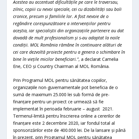
Acestea au accentuat dificultățile pe care le traversau,
zilnic, copiii cu nevoi speciale, cei cu dizabilități sau boli
cronice, precum și familiile lor. A fost nevoie de o
regândire corespunzătoare a intervențiilor pentru
aceștia, iar specialiștii din organizațiile partenere au dat
dovadă de mult profesionalism și s-au adaptat la noile
condiții. MOL România rămâne în continuare alături de
cei care dezvoltă proiecte pentru a genera o schimbare în
bine în viețile micilor beneficiari.”
, a declarat Camelia
Ene, CEO și Country Chairman al MOL România.
Prin Programul MOL pentru sănătatea copiilor,
organizațiile non-guvernamentale pot beneficia de o
sumă de maximum 25.000 lei sub formă de pre-
finanțare pentru un proiect ce urmează să fie
implementat în perioada februarie – august 2021.
Termenul-limită pentru înscrierea online a cererilor de
finanțare este 2 decembrie 2020, iar fondul total al
sponsorizărilor este de 400.000 lei. De la lansare și până
în prezent, prin Programul MOL pentru sănătatea