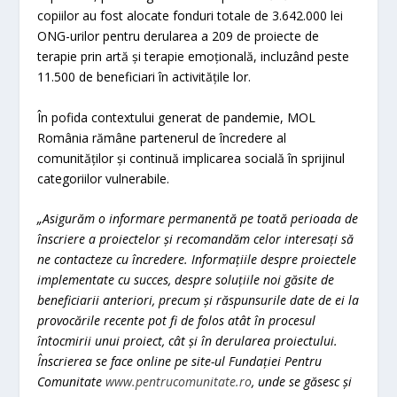
copiilor au fost alocate fonduri totale de 3.642.000 lei
ONG-urilor pentru derularea a 209 de proiecte de
terapie prin artă și terapie emoțională, incluzând peste
11.500 de beneficiari în activitățile lor.
În pofida contextului generat de pandemie, MOL
România rămâne partenerul de încredere al
comunităților și continuă implicarea socială în sprijinul
categoriilor vulnerabile.
„Asigurăm o informare permanentă pe toată perioada de
înscriere a proiectelor și recomandăm celor interesați să
ne contacteze cu încredere. Informațiile despre proiectele
implementate cu succes, despre soluțiile noi găsite de
beneficiarii anteriori, precum și răspunsurile date de ei la
provocările recente pot fi de folos atât în procesul
întocmirii unui proiect, cât și în derularea proiectului.
Înscrierea se face online pe site-ul Fundației Pentru
Comunitate
www.pentrucomunitate.ro
,
unde se găsesc și