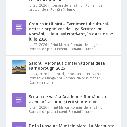
Jul 28, 2026
|
Români de langă noi
,
Romani de
pretutindeni
,
Români în lume
Cronica întâlnirii – Evenimentul cultural-
artistic organizat de Liga Scriitorilor
Români, Filiala Iași Nord-Est, în data de 25
iulie 2026
Jul 27, 2026
|
Print Marca
,
Români de langă noi
,
Romani de pretutindeni
,
Români în lume
Salonul Aeronautic Internațional de la
Farnborough 2026
Jul 24, 2026
|
Editorial
,
Important
,
Print Marca
,
Români de langă noi
,
Romani de pretutindeni
,
Români în lume
Școala de vară a Academiei Române – o
aventură a cunoașterii și prieteniei.
Jul 24, 2026
|
Print Marca
,
Români de langă noi
,
Romani de pretutindeni
,
Români în lume
De la Lupșa pe Muntele Mare, La Morminte