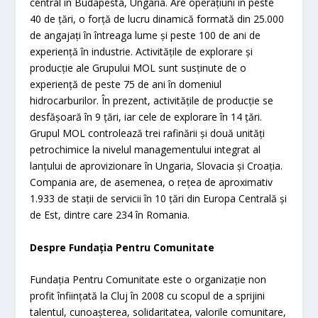
central în Budapesta, Ungaria. Are operațiuni în peste
40 de țări, o forță de lucru dinamică formată din 25.000
de angajați în întreaga lume și peste 100 de ani de
experiență în industrie. Activitățile de explorare și
producție ale Grupului MOL sunt susținute de o
experiență de peste 75 de ani în domeniul
hidrocarburilor. În prezent, activitățile de producție se
desfășoară în 9 țări, iar cele de explorare în 14 țări.
Grupul MOL controlează trei rafinării și două unități
petrochimice la nivelul managementului integrat al
lanțului de aprovizionare în Ungaria, Slovacia și Croația.
Compania are, de asemenea, o rețea de aproximativ
1.933 de stații de servicii în 10 țări din Europa Centrală și
de Est, dintre care 234 în Romania.
Despre Fundația Pentru Comunitate
Fundația Pentru Comunitate este o organizație non
profit înființată la Cluj în 2008 cu scopul de a sprijini
talentul, cunoașterea, solidaritatea, valorile comunitare,