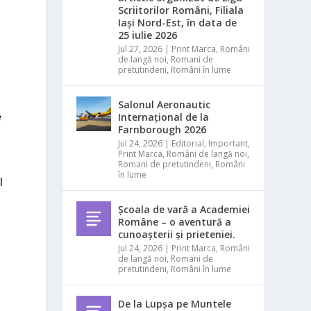
Scriitorilor Români, Filiala
Iași Nord-Est, în data de
25 iulie 2026
Jul 27, 2026
|
Print Marca
,
Români
de langă noi
,
Romani de
pretutindeni
,
Români în lume
Salonul Aeronautic
Internațional de la
e
Farnborough 2026
Jul 24, 2026
|
Editorial
,
Important
,
Print Marca
,
Români de langă noi
,
Romani de pretutindeni
,
Români
în lume
l
Școala de vară a Academiei
Române – o aventură a
cunoașterii și prieteniei.
Jul 24, 2026
|
Print Marca
,
Români
de langă noi
,
Romani de
pretutindeni
,
Români în lume
De la Lupșa pe Muntele