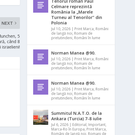
Tenorul român Paul
Celmare reprezintă
România la „Marele
Turneu al Tenorilor” din
Polonia
NEXT
Jul 10, 2026
|
Print Marca
,
Români
de langă noi
,
Romani de
Munchen, 5
pretutindeni
,
Români în lume
ară, când 8
 israelieni!
Norman Manea @90.
Jul 10, 2026
|
Print Marca
,
Români
de langă noi
,
Romani de
pretutindeni
,
Români în lume
Norman Manea @90.
Jul 10, 2026
|
Print Marca
,
Români
de langă noi
,
Romani de
pretutindeni
,
Români în lume
Summitul N.A.T.O. de la
Ankara (Turcia) 7-8 iulie
Jul 6, 2026
|
Editorial
,
Important
,
Marca-Ro în Europa
,
Print Marca
,
Români de langă noi
,
Romani de