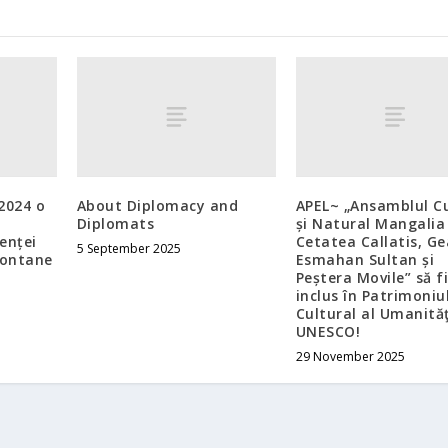
 2024 o
About Diplomacy and
APEL~ „Ansamblul Cu
Diplomats
și Natural Mangalia
lenței
Cetatea Callatis, G
5 September 2025
montane
Esmahan Sultan și
Peștera Movile” să f
inclus în Patrimoniu
Cultural al Umanităţ
UNESCO!
29 November 2025