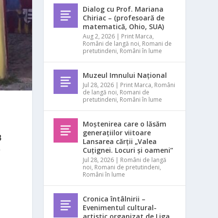
Dialog cu Prof. Mariana
Chiriac – (profesoară de
matematică, Ohio, SUA)
Aug 2, 2026
|
Print Marca
,
Români de langă noi
,
Romani de
pretutindeni
,
Români în lume
Muzeul Imnului Național
Jul 28, 2026
|
Print Marca
,
Români
de langă noi
,
Romani de
pretutindeni
,
Români în lume
Moștenirea care o lăsăm
generațiilor viitoare
3
Lansarea cărții „Valea
Cuțignei. Locuri și oameni”
e
Jul 28, 2026
|
Români de langă
noi
,
Romani de pretutindeni
,
Români în lume
Cronica întâlnirii –
Evenimentul cultural-
artistic organizat de Liga