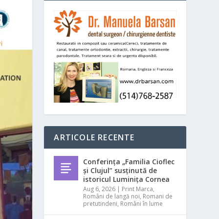
ARTICOLE RECENTE
Conferința „Familia Cioflec
și Clujul” susținută de
istoricul Luminița Cornea
Aug 6, 2026
|
Print Marca
,
Români de langă noi
,
Romani de
pretutindeni
,
Români în lume