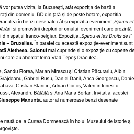
 vor putea vizita, la București, atât expoziția de bază a
crați din domeniul BD din țară și de peste hotare, expoziția
Drăculea în benzi desenate cât și expoziția eveniment „
Spirou et
părării și promovării drepturilor omului, eveniment care prezintă
 din spațiul franco-belgian. Expoziția „
Spirou et les Droits de l’
nie – Bruxelles.
În paralel cu această expoziție-eveniment sunt
ivată Aletheea. Salonul
mai cuprinde și o expoziție cu coperte d
răini care au abordat tema Vlad Țepeş Drăculea.
, Sandu Florea, Marian Mirescu și Cristian Păcurariu, Albin
 Grăjdeanu, Gabriel Rusu, Daniel Danil, Anca Georgescu, Danie
bavă, Cristian Stanciu, Adrian Cocoș, Valentin Ionescu,
si, Alexandru Bălăiță și Ana Maria Borlan. Invitat al acestei
Giuseppe Manunta
, autor al numeroase benzi desenate
e mută de la Curtea Domnească în holul Muzeului de Istorie și
ârgoviște.