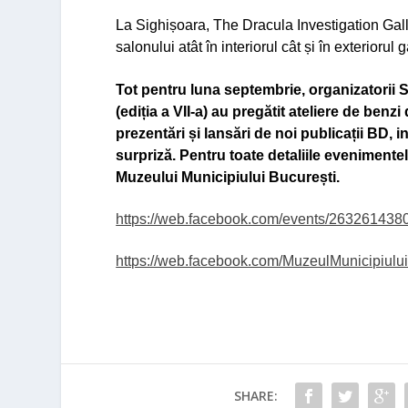
La Sighișoara, The Dracula Investigation Gal
salonului atât în interiorul cât și în exteriorul g
Tot pentru luna septembrie, organizatorii
S
(ediția a VII-a) au pregătit ateliere de ben
prezentări și lansări de noi publicații BD, in
surpriză. Pentru toate detaliile eveniment
Muzeului Municipiului București.
https://web.facebook.com/events/263261438
https://web.facebook.com/MuzeulMunicipiului
SHARE: