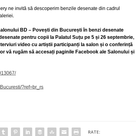
lery ne invită să descoperim benzile desenate din cadrul
aleriei.
alonului BD – Povești din București în benzi desenate
zi desenate pentru copii la Palatul Suțu pe 5 și 26 septembrie,
terviuri video cu artiștii participanți la salon și o conferință
elor vă rugăm să accesați paginile Facebook ale Salonului și
013067/
Bucuresti/?ref=br_rs
RATE: