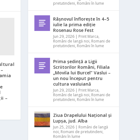
pretutindeni
,
Români în lume
Râșnovul înflorește în 4–5
iulie la prima ediție
Rosenau Rose Fest
Jun 29, 2026
|
Print Marca
,
Români de langă noi
,
Romani de
pretutindeni
,
Români în lume
Prima ședință a Ligii
ltural
Scriitorilor Români, Filiala
 –
„Movila lui Burcel” Vaslui –
eamia
un nou început pentru
cultura vasluiană
ie
Jun 29, 2026
|
Print Marca
,
l
Români de langă noi
,
Romani de
ii –
pretutindeni
,
Români în lume
Ziua Drapelului Național și
Lupșa, jud. Alba
Jun 25, 2026
|
Români de langă
noi
,
Romani de pretutindeni
,
Români în lume