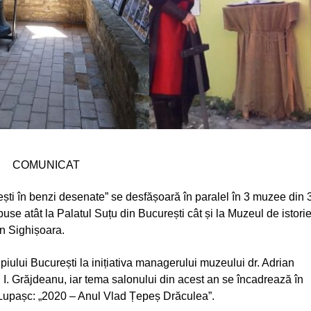
COMUNICAT
ști în benzi desenate” se desfășoară în paralel în 3 muzee din 
xpuse atât la Palatul Suțu din București cât și la Muzeul de istori
in Sighișoara.
ului București la inițiativa managerului muzeului dr. Adrian
 I. Grăjdeanu, iar tema salonului din acest an se încadrează în
sile Lupașc: „2020 – Anul Vlad Țepeș Drăculea”.