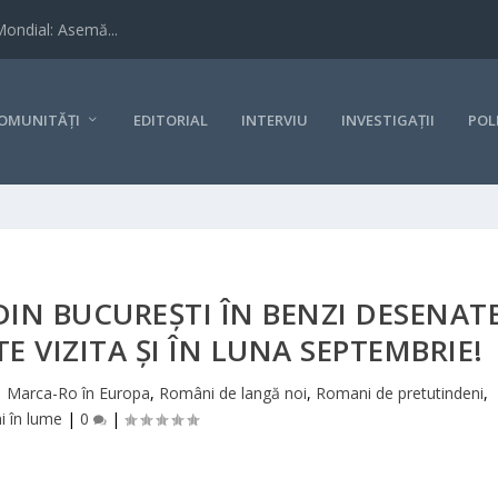
Mondial: Asemă...
OMUNITĂȚI
EDITORIAL
INTERVIU
INVESTIGAȚII
POL
DIN BUCUREȘTI ÎN BENZI DESENAT
ATE VIZITA ȘI ÎN LUNA SEPTEMBRIE!
|
Marca-Ro în Europa
,
Români de langă noi
,
Romani de pretutindeni
,
 în lume
|
0
|