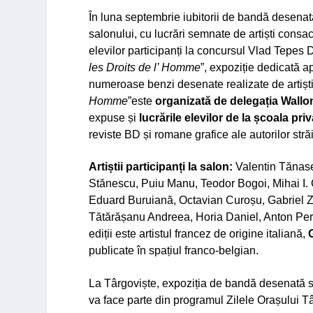
În luna septembrie iubitorii de bandă desenată
salonului, cu lucrări semnate de artiști consa
elevilor participanți la concursul Vlad Tepes 
les Droits de l’ Homme
”, expoziție dedicată a
numeroase benzi desenate realizate de artiștii
Homme
”este
organizată de delegația Wallo
expuse și
lucrările elevilor de la școala pr
reviste BD și romane grafice ale autorilor st
Artiștii participanți la salon:
Valentin Tănase
Stănescu, Puiu Manu, Teodor Bogoi, Mihai I.
Eduard Buruiană, Octavian Curoșu, Gabriel Ză
Tătărășanu Andreea, Horia Daniel, Anton Perus
ediții este artistul francez de origine italiană,
publicate în spațiul franco-belgian.
La Târgoviște, expoziția de bandă desenată s
va face parte din programul Zilele Orașului T