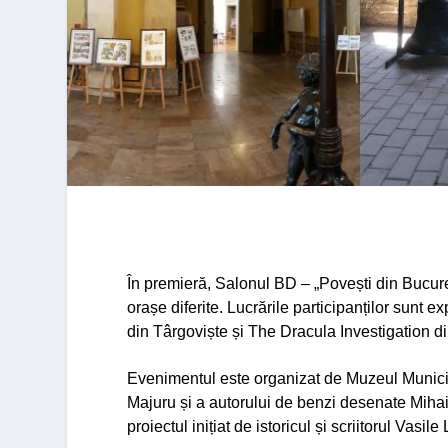
În premieră, Salonul BD – „Povești din Bucure
orașe diferite. Lucrările participanților sunt e
din Târgoviște și The Dracula Investigation d
Evenimentul este organizat de Muzeul Municipi
Majuru și a autorului de benzi desenate Mihai
proiectul inițiat de istoricul și scriitorul Va