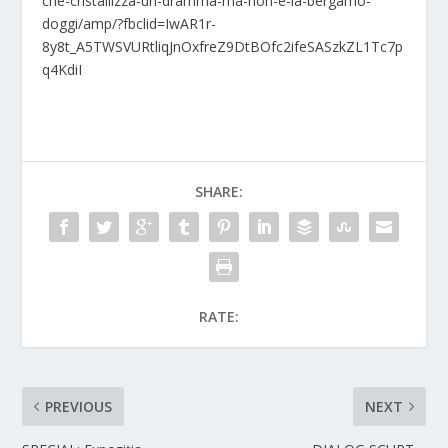
che-cristallizza-un-dramma-ma-non-e-la-bergamo-
doggi/amp/?fbclid=IwAR1r-
8y8t_A5TWSVURtliqJnOxfreZ9DtBOfc2ifeSASzkZL1Tc7p
q4KdiI
SHARE:
RATE:
PREVIOUS
NEXT