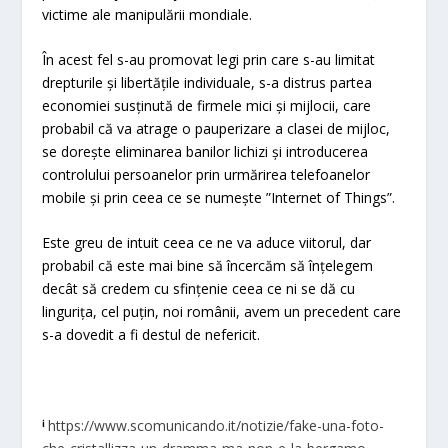
victime ale manipulării mondiale.
În acest fel s-au promovat legi prin care s-au limitat
drepturile și libertățile individuale, s-a distrus partea
economiei susținută de firmele mici și mijlocii, care
probabil că va atrage o pauperizare a clasei de mijloc,
se dorește eliminarea banilor lichizi și introducerea
controlului persoanelor prin urmărirea telefoanelor
mobile și prin ceea ce se numește ”Internet of Things”.
Este greu de intuit ceea ce ne va aduce viitorul, dar
probabil că este mai bine să încercăm să înțelegem
decât să credem cu sfințenie ceea ce ni se dă cu
lingurița, cel puțin, noi românii, avem un precedent care
s-a dovedit a fi destul de nefericit.
ⁱ
https://www.scomunicando.it/notizie/fake-una-foto-