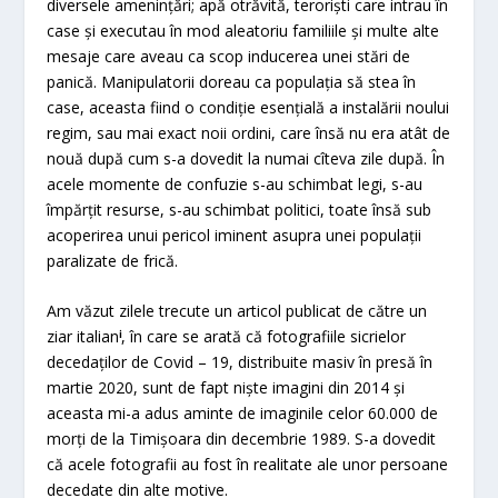
diversele amenințări; apă otrăvită, teroriști care intrau în
case și executau în mod aleatoriu familiile și multe alte
mesaje care aveau ca scop inducerea unei stări de
panică. Manipulatorii doreau ca populația să stea în
case, aceasta fiind o condiție esențială a instalării noului
regim, sau mai exact noii ordini, care însă nu era atât de
nouă după cum s-a dovedit la numai cîteva zile după. În
acele momente de confuzie s-au schimbat legi, s-au
împărțit resurse, s-au schimbat politici, toate însă sub
acoperirea unui pericol iminent asupra unei populații
paralizate de frică.
Am văzut zilele trecute un articol publicat de către un
ziar italian
ⁱ
, în care se arată că fotografiile sicrielor
decedaților de Covid – 19, distribuite masiv în presă în
martie 2020, sunt de fapt niște imagini din 2014 și
aceasta mi-a adus aminte de imaginile celor 60.000 de
morți de la Timișoara din decembrie 1989. S-a dovedit
că acele fotografii au fost în realitate ale unor persoane
decedate din alte motive.