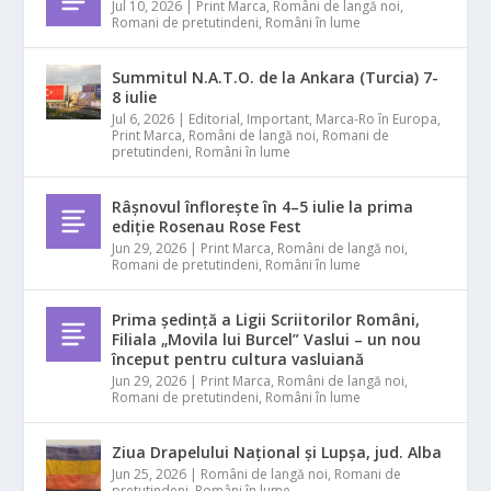
Jul 10, 2026
|
Print Marca
,
Români de langă noi
,
Romani de pretutindeni
,
Români în lume
Summitul N.A.T.O. de la Ankara (Turcia) 7-
8 iulie
Jul 6, 2026
|
Editorial
,
Important
,
Marca-Ro în Europa
,
Print Marca
,
Români de langă noi
,
Romani de
pretutindeni
,
Români în lume
Râșnovul înflorește în 4–5 iulie la prima
ediție Rosenau Rose Fest
Jun 29, 2026
|
Print Marca
,
Români de langă noi
,
Romani de pretutindeni
,
Români în lume
Prima ședință a Ligii Scriitorilor Români,
Filiala „Movila lui Burcel” Vaslui – un nou
început pentru cultura vasluiană
Jun 29, 2026
|
Print Marca
,
Români de langă noi
,
Romani de pretutindeni
,
Români în lume
Ziua Drapelului Național și Lupșa, jud. Alba
Jun 25, 2026
|
Români de langă noi
,
Romani de
pretutindeni
,
Români în lume