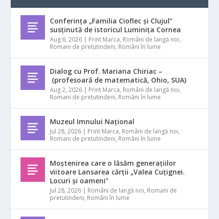
Conferința „Familia Cioflec și Clujul”
susținută de istoricul Luminița Cornea
Aug 6, 2026
|
Print Marca
,
Români de langă noi
,
Romani de pretutindeni
,
Români în lume
Dialog cu Prof. Mariana Chiriac –
(profesoară de matematică, Ohio, SUA)
Aug 2, 2026
|
Print Marca
,
Români de langă noi
,
Romani de pretutindeni
,
Români în lume
Muzeul Imnului Național
Jul 28, 2026
|
Print Marca
,
Români de langă noi
,
Romani de pretutindeni
,
Români în lume
Moștenirea care o lăsăm generațiilor
viitoare Lansarea cărții „Valea Cuțignei.
Locuri și oameni”
Jul 28, 2026
|
Români de langă noi
,
Romani de
pretutindeni
,
Români în lume