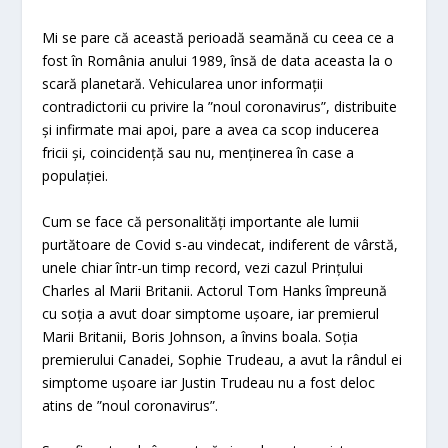
Mi se pare că această perioadă seamănă cu ceea ce a
fost în România anului 1989, însă de data aceasta la o
scară planetară. Vehicularea unor informații
contradictorii cu privire la ”noul coronavirus”, distribuite
și infirmate mai apoi, pare a avea ca scop inducerea
fricii și, coincidență sau nu, menținerea în case a
populației.
Cum se face că personalități importante ale lumii
purtătoare de Covid s-au vindecat, indiferent de vârstă,
unele chiar într-un timp record, vezi cazul Prințului
Charles al Marii Britanii. Actorul Tom Hanks împreună
cu soția a avut doar simptome ușoare, iar premierul
Marii Britanii, Boris Johnson, a învins boala. Soția
premierului Canadei, Sophie Trudeau, a avut la rândul ei
simptome ușoare iar Justin Trudeau nu a fost deloc
atins de ”noul coronavirus”.