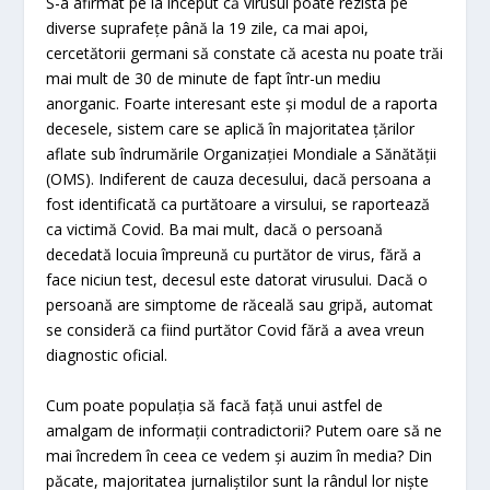
S-a afirmat pe la început că virusul poate rezista pe
diverse suprafețe până la 19 zile, ca mai apoi,
cercetătorii germani să constate că acesta nu poate trăi
mai mult de 30 de minute de fapt într-un mediu
anorganic. Foarte interesant este și modul de a raporta
decesele, sistem care se aplică în majoritatea țărilor
aflate sub îndrumările Organizației Mondiale a Sănătății
(OMS). Indiferent de cauza decesului, dacă persoana a
fost identificată ca purtătoare a virsului, se raportează
ca victimă Covid. Ba mai mult, dacă o persoană
decedată locuia împreună cu purtător de virus, fără a
face niciun test, decesul este datorat virusului. Dacă o
persoană are simptome de răceală sau gripă, automat
se consideră ca fiind purtător Covid fără a avea vreun
diagnostic oficial.
Cum poate populația să facă față unui astfel de
amalgam de informații contradictorii? Putem oare să ne
mai încredem în ceea ce vedem și auzim în media? Din
păcate, majoritatea jurnaliștilor sunt la rândul lor niște