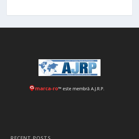
marca-ro
™ este membră A.J.R.P.
RECENT POSTS