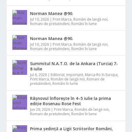
Norman Manea @90.
Jul 10, 2026
|
Print Marca
,
Români de langă noi
,
Romani de pretutindeni
,
Români în lume
Norman Manea @90.
Jul 10, 2026
|
Print Marca
,
Români de langă noi
,
Romani de pretutindeni
,
Români în lume
Summitul N.A.T.O. de la Ankara (Turcia) 7-
8 iulie
Jul 6, 2026
|
Editorial
,
Important
,
Marca-Ro în Europa
,
Print Marca
,
Români de langă noi
,
Romani de
pretutindeni
,
Români în lume
Râșnovul înflorește în 4–5 iulie la prima
ediție Rosenau Rose Fest
Jun 29, 2026
|
Print Marca
,
Români de langă noi
,
Romani de pretutindeni
,
Români în lume
Prima ședință a Ligii Scriitorilor Români,