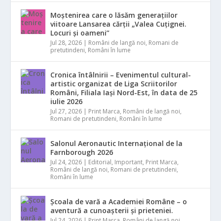
Moștenirea care o lăsăm generațiilor
viitoare Lansarea cărții „Valea Cuțignei.
Locuri și oameni”
Jul 28, 2026
|
Români de langă noi
,
Romani de
pretutindeni
,
Români în lume
Cronica întâlnirii – Evenimentul cultural-
artistic organizat de Liga Scriitorilor
Români, Filiala Iași Nord-Est, în data de 25
iulie 2026
Jul 27, 2026
|
Print Marca
,
Români de langă noi
,
Romani de pretutindeni
,
Români în lume
Salonul Aeronautic Internațional de la
Farnborough 2026
Jul 24, 2026
|
Editorial
,
Important
,
Print Marca
,
Români de langă noi
,
Romani de pretutindeni
,
Români în lume
Școala de vară a Academiei Române – o
aventură a cunoașterii și prieteniei.
Jul 24, 2026
|
Print Marca
,
Români de langă noi
,