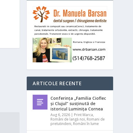
ARTICOLE RECENTE
Conferința „Familia Cioflec
și Clujul” susținută de
istoricul Luminița Cornea
Aug 6, 2026
|
Print Marca
,
Români de langă noi
,
Romani de
pretutindeni
,
Români în lume