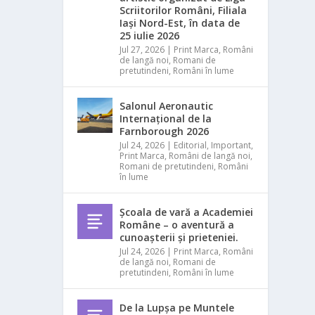
Scriitorilor Români, Filiala
Iași Nord-Est, în data de
25 iulie 2026
Jul 27, 2026
|
Print Marca
,
Români
de langă noi
,
Romani de
pretutindeni
,
Români în lume
Salonul Aeronautic
Internațional de la
Farnborough 2026
Jul 24, 2026
|
Editorial
,
Important
,
Print Marca
,
Români de langă noi
,
Romani de pretutindeni
,
Români
în lume
Școala de vară a Academiei
Române – o aventură a
cunoașterii și prieteniei.
Jul 24, 2026
|
Print Marca
,
Români
de langă noi
,
Romani de
pretutindeni
,
Români în lume
De la Lupșa pe Muntele