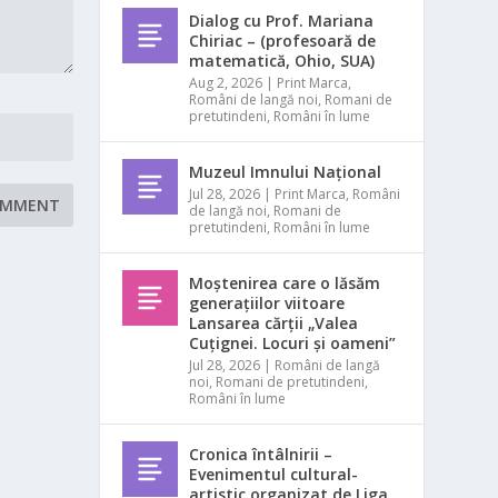
Dialog cu Prof. Mariana
Chiriac – (profesoară de
matematică, Ohio, SUA)
Aug 2, 2026
|
Print Marca
,
Români de langă noi
,
Romani de
pretutindeni
,
Români în lume
Muzeul Imnului Național
Jul 28, 2026
|
Print Marca
,
Români
de langă noi
,
Romani de
pretutindeni
,
Români în lume
Moștenirea care o lăsăm
generațiilor viitoare
Lansarea cărții „Valea
Cuțignei. Locuri și oameni”
Jul 28, 2026
|
Români de langă
noi
,
Romani de pretutindeni
,
Români în lume
Cronica întâlnirii –
Evenimentul cultural-
artistic organizat de Liga