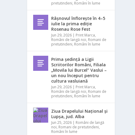
pretutindeni
,
Români în lume
Râșnovul înflorește în 4–5
iulie la prima ediție
Rosenau Rose Fest
Jun 29, 2026
|
Print Marca
,
Români de langă noi
,
Romani de
pretutindeni
,
Români în lume
Prima ședință a Ligii
Scriitorilor Români, Filiala
„Movila lui Burcel” Vaslui –
un nou început pentru
cultura vasluiană
Jun 29, 2026
|
Print Marca
,
Români de langă noi
,
Romani de
pretutindeni
,
Români în lume
Ziua Drapelului Național și
Lupșa, jud. Alba
Jun 25, 2026
|
Români de langă
noi
,
Romani de pretutindeni
,
Români în lume