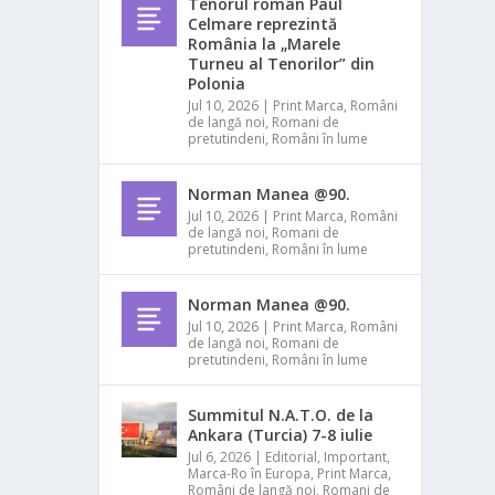
Tenorul român Paul
Celmare reprezintă
România la „Marele
Turneu al Tenorilor” din
Polonia
Jul 10, 2026
|
Print Marca
,
Români
de langă noi
,
Romani de
pretutindeni
,
Români în lume
Norman Manea @90.
Jul 10, 2026
|
Print Marca
,
Români
de langă noi
,
Romani de
pretutindeni
,
Români în lume
Norman Manea @90.
Jul 10, 2026
|
Print Marca
,
Români
de langă noi
,
Romani de
pretutindeni
,
Români în lume
Summitul N.A.T.O. de la
Ankara (Turcia) 7-8 iulie
Jul 6, 2026
|
Editorial
,
Important
,
Marca-Ro în Europa
,
Print Marca
,
Români de langă noi
,
Romani de