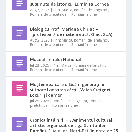
susținută de istoricul Luminița Cornea
Aug 6, 2026
|
Print Marca
,
Români de langă noi
,
Romani de pretutindeni
,
Români în lume
Dialog cu Prof. Mariana Chiriac –
(profesoară de matematică, Ohio, SUA)
Aug 2, 2026
|
Print Marca
,
Români de langă noi
,
Romani de pretutindeni
,
Români în lume
Muzeul Imnului Național
Jul 28, 2026
|
Print Marca
,
Români de langă noi
,
Romani de pretutindeni
,
Români în lume
Moștenirea care o lăsăm generațiilor
viitoare Lansarea cărții „Valea Cuțignei.
Locuri și oameni”
Jul 28, 2026
|
Români de langă noi
,
Romani de
pretutindeni
,
Români în lume
Cronica întâlnirii – Evenimentul cultural-
artistic organizat de Liga Scriitorilor
Români, Filiala Iași Nord-Est, în data de 25