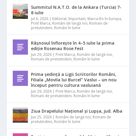
Summitul N.A.T.O. de la Ankara (Turcia) 7-
8 iulie
Jul 6, 2026
|
Editorial
,
Important
,
Marca-Ro în Europa
,
Print Marca
,
Români de langă noi
,
Romani de
pretutindeni
,
Români în lume
Râșnovul înflorește în 4–5 iulie la prima
ediție Rosenau Rose Fest
Jun 29, 2026
|
Print Marca
,
Români de langă noi
,
Romani de pretutindeni
,
Români în lume
Prima ședință a Ligii Scriitorilor Români,
Filiala „Movila lui Burcel” Vaslui – un nou
început pentru cultura vasluiană
Jun 29, 2026
|
Print Marca
,
Români de langă noi
,
Romani de pretutindeni
,
Români în lume
Ziua Drapelului Național și Lupșa, jud. Alba
Jun 25, 2026
|
Români de langă noi
,
Romani de
pretutindeni
,
Români în lume