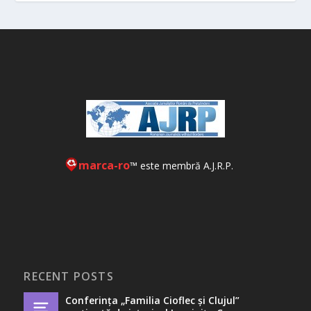
marca-ro
™ este membră A.J.R.P.
RECENT POSTS
Conferința „Familia Cioflec și Clujul”