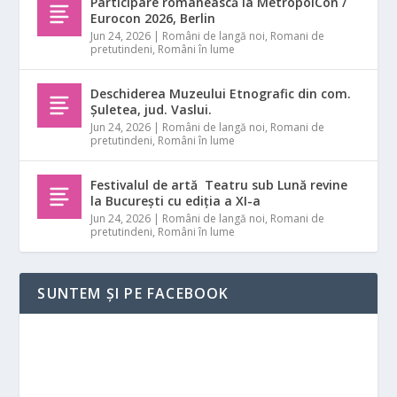
Participare românească la MetropolCon /
Eurocon 2026, Berlin
Jun 24, 2026
|
Români de langă noi
,
Romani de
pretutindeni
,
Români în lume
Deschiderea Muzeului Etnografic din com.
Șuletea, jud. Vaslui.
Jun 24, 2026
|
Români de langă noi
,
Romani de
pretutindeni
,
Români în lume
Festivalul de artă Teatru sub Lună revine
la București cu ediția a XI-a
Jun 24, 2026
|
Români de langă noi
,
Romani de
pretutindeni
,
Români în lume
SUNTEM ȘI PE FACEBOOK