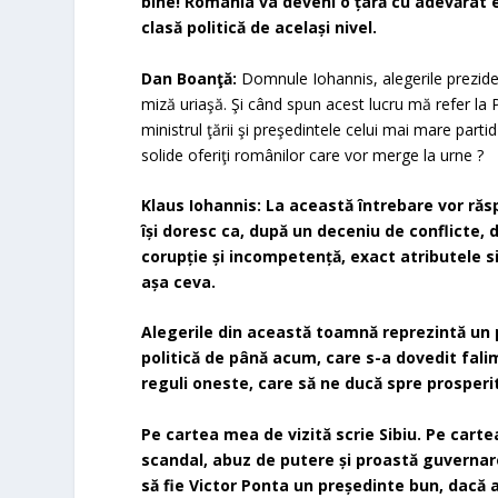
bine! România va deveni o țară cu adevărat 
clasă politică de același nivel.
Dan Boanţă:
Domnule Iohannis, alegerile prezide
miză uriaşă. Şi când spun acest lucru mă refer la 
ministrul ţării şi preşedintele celui mai mare parti
solide oferiţi românilor care vor merge la urne ?
Klaus Iohannis: La această întrebare vor răsp
își doresc ca, după un deceniu de conflicte,
corupție și incompetență, exact atributele 
așa ceva.
Alegerile din această toamnă reprezintă un
politică de până acum, care s-a dovedit fali
reguli oneste, care să ne ducă spre prosperi
Pe cartea mea de vizită scrie Sibiu. Pe carte
scandal, abuz de putere și proastă guvernar
să fie Victor Ponta un președinte bun, dacă a