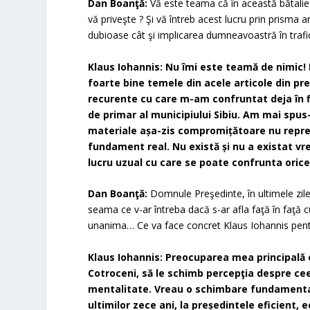
Dan Boanţă:
Vă este teama că în această bătalie
vă priveşte ? Şi vă întreb acest lucru prin prisma ar
dubioase cât şi implicarea dumneavoastră în trafic
Klaus Iohannis: Nu îmi este teamă de nimic
foarte bine temele din acele articole din pre
recurente cu care m-am confruntat deja în 
de primar al municipiului Sibiu. Am mai spu
materiale așa-zis compromițătoare nu reprezi
fundament real. Nu există și nu a existat v
lucru uzual cu care se poate confrunta orice 
Dan Boanţă:
Domnule Preşedinte, în ultimele zil
seama ce v-ar întreba dacă s-ar afla faţă în faţă
unanima… Ce va face concret Klaus Iohannis pent
Klaus Iohannis: Preocuparea mea principală e
Cotroceni, să le schimb percepţia despre ce
mentalitate. Vreau o schimbare fundamental
ultimilor zece ani, la președintele eficient, 