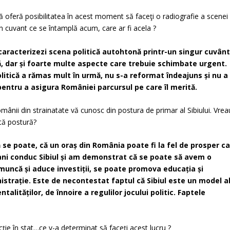
ă oferă posibilitatea în acest moment să faceţi o radiografie a scenei
un cuvant ce se întamplă acum, care ar fi acela ?
caracterizezi scena politică autohtonă printr-un singur cuvânt
că, dar și foarte multe aspecte care trebuie schimbate urgent.
olitică a rămas mult în urmă, nu s-a reformat îndeajuns și nu a
entru a asigura României parcursul pe care îl merită.
ânii din strainatate vă cunosc din postura de primar al Sibiului. Vrea
tă postură?
 se poate, că un oraș din România poate fi la fel de prosper c
 ani conduc Sibiul și am demonstrat că se poate să avem o
 muncă și aduce investiții, se poate promova educația și
strație. Este de necontestat faptul că Sibiul este un model a
lităților, de înnoire a regulilor jocului politic. Faptele
ţie în stat…ce v-a determinat să faceţi acest lucru ?