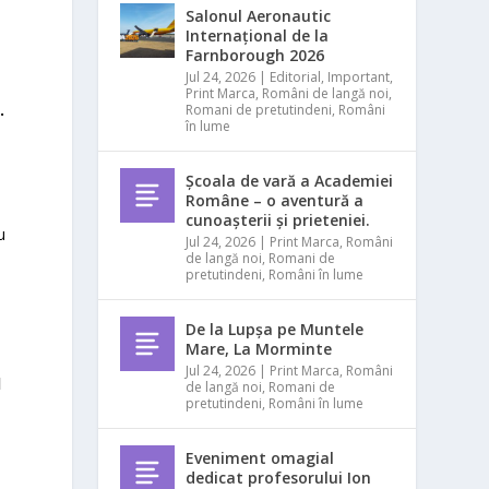
Salonul Aeronautic
Internațional de la
Farnborough 2026
Jul 24, 2026
|
Editorial
,
Important
,
Print Marca
,
Români de langă noi
,
.
Romani de pretutindeni
,
Români
în lume
Școala de vară a Academiei
Române – o aventură a
cunoașterii și prieteniei.
u
Jul 24, 2026
|
Print Marca
,
Români
de langă noi
,
Romani de
pretutindeni
,
Români în lume
a
De la Lupșa pe Muntele
Mare, La Morminte
Jul 24, 2026
|
Print Marca
,
Români
l
de langă noi
,
Romani de
pretutindeni
,
Români în lume
Eveniment omagial
dedicat profesorului Ion