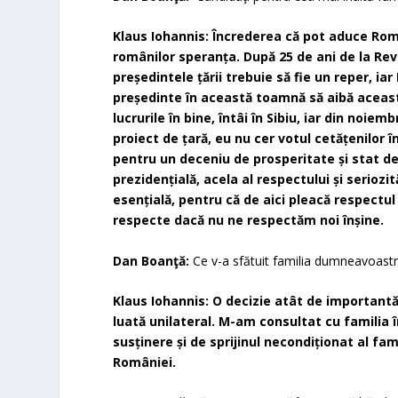
Klaus Iohannis: Încrederea că pot aduce Rom
românilor speranța. După 25 de ani de la Re
președintele țării trebuie să fie un reper, i
președinte în această toamnă să aibă aceas
lucrurile în bine, întâi în Sibiu, iar din noie
proiect de țară, eu nu cer votul cetățenilor î
pentru un deceniu de prosperitate și stat de
prezidențială, acela al respectului și seriozi
esențială, pentru că de aici pleacă respectul
respecte dacă nu ne respectăm noi înșine.
Dan Boanţă:
Ce v-a sfătuit familia dumneavoastră
Klaus Iohannis: O decizie atât de importantă
luată unilateral. M-am consultat cu familia 
susținere și de sprijinul necondiționat al fa
României.