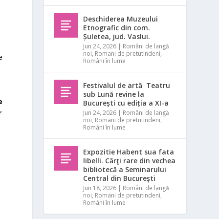
Deschiderea Muzeului
Etnografic din com.
o
Șuletea, jud. Vaslui.
Jun 24, 2026
|
Români de langă
noi
,
Romani de pretutindeni
,
e
Români în lume
Festivalul de artă Teatru
sub Lună revine la
e
București cu ediția a XI-a
r
Jun 24, 2026
|
Români de langă
noi
,
Romani de pretutindeni
,
Români în lume
Expozitie Habent sua fata
libelli. Cărţi rare din vechea
bibliotecă a Seminarului
Central din Bucureşti
Jun 18, 2026
|
Români de langă
noi
,
Romani de pretutindeni
,
Români în lume