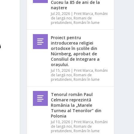
Cuceu la 85 de ani de la
naștere
Jul 20, 2026
|
Print Marca
,
Români
de langă noi
,
Romani de
pretutindeni
,
Români în lume
Proiect pentru
introducerea religiei
i
ortodoxe în școlile din
Nürnberg, aprobat de
Consiliul de Integrare a
orașului.
Jul 15, 2026
|
Print Marca
,
Români
de langă noi
,
Romani de
pretutindeni
,
Români în lume
Tenorul român Paul
Celmare reprezintă
România la „Marele
Turneu al Tenorilor” din
Polonia
Jul 10, 2026
|
Print Marca
,
Români
de langă noi
,
Romani de
pretutindeni
,
Români în lume