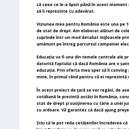
că ceea ce le-a lipsit până în acest moment 
să îi reprezinte cu adevărat.
Viziunea mea pentru România este una pe 10 a
de stat de drept
.
Am elaborat alături de cole
cuprinde într-un mod detaliat mijloacele prin
amănunt pe întreg parcursul campaniei ele
Educația va fi una din temele centrale ale pro
datorită faptului că dacă România are o șan
educația. Prin oferta mea sper să îi conving p
mine, în primul rând pentru că ei reprezintă 
În acest proiect de ţară se vor regăsi, de as
cotidiană le prezintă astăzi în România, cor
stat de drept şi susţinerea cu tărie a unei j
cu ardoare. Vă garantez că dacă ajung preşed
Știu că le pot reda cetățenilor încrederea 