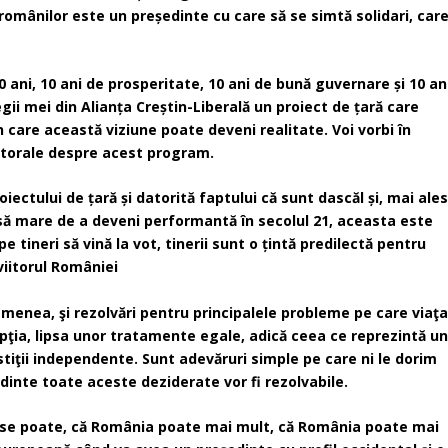
românilor este un președinte cu care să se simtă solidari, car
ni, 10 ani de prosperitate, 10 ani de bună guvernare și 10 an
gii mei din Alianța Creștin-Liberală un proiect de țară care
 care această viziune poate deveni realitate. Voi vorbi în
ctorale despre acest program.
iectului de țară și datorită faptului că sunt dascăl și, mai ales
să mare de a deveni performantă în secolul 21, aceasta este
e tineri să vină la vot, tinerii sunt o țintă predilectă pentru
viitorul României
emenea, şi rezolvări pentru principalele probleme pe care viaţ
upţia, lipsa unor tratamente egale, adică ceea ce reprezintă u
ustiţii independente. Sunt adevăruri simple pe care ni le dorim
inte toate aceste deziderate vor fi rezolvabile.
că se poate, că România poate mai mult, că România poate mai