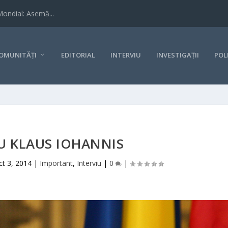
Mondial: Asemă...
OMUNITĂȚI
EDITORIAL
INTERVIU
INVESTIGAȚII
POL
U KLAUS IOHANNIS
ct 3, 2014
|
Important
,
Interviu
|
0
|