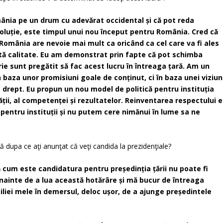
ânia pe un drum cu adevărat occidental și că pot reda
voluție, este timpul unui nou început pentru România. Cred că
ar România are nevoie mai mult ca oricând ca cel care va fi ales
tă calitate. Eu am demonstrat prin fapte că pot schimba
mbrie sunt pregătit să fac acest lucru în întreaga țară. Am un
n baza unor promisiuni goale de conținut, ci în baza unei viziun
 drept. Eu propun un nou model de politică pentru instituția
tății, al competenței și rezultatelor. Reinventarea respectului e
 pentru instituții și nu putem cere nimănui în lume sa ne
 dupa ce aţi anunţat că veţi candida la prezidenţiale?
 cum este candidatura pentru președinția țării nu poate fi
înainte de a lua această hotărâre și mă bucur de întreaga
miliei mele în demersul, deloc ușor, de a ajunge președintele