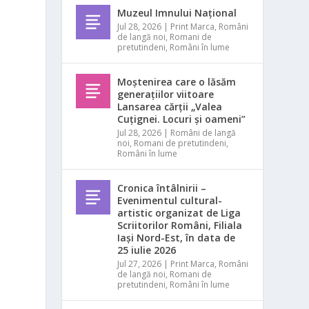
Muzeul Imnului Național
Jul 28, 2026
|
Print Marca
,
Români
de langă noi
,
Romani de
pretutindeni
,
Români în lume
g
Moștenirea care o lăsăm
generațiilor viitoare
Lansarea cărții „Valea
Cuțignei. Locuri și oameni”
Jul 28, 2026
|
Români de langă
noi
,
Romani de pretutindeni
,
Români în lume
a
Cronica întâlnirii –
Evenimentul cultural-
artistic organizat de Liga
Scriitorilor Români, Filiala
Iași Nord-Est, în data de
25 iulie 2026
Jul 27, 2026
|
Print Marca
,
Români
de langă noi
,
Romani de
pretutindeni
,
Români în lume