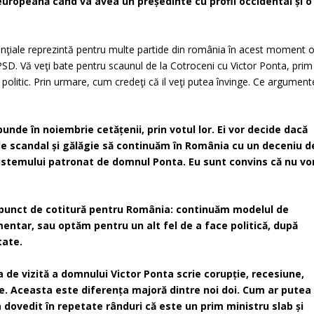
europeană când va avea un președinte cu profil occidental și o
nţiale reprezintă pentru multe partide din românia în acest moment 
PSD. Vă veţi bate pentru scaunul de la Cotroceni cu Victor Ponta, prim
d politic. Prin urmare, cum credeţi că il veţi putea învinge. Ce argument
unde în noiembrie cetățenii, prin votul lor. Ei vor decide dacă
 de scandal și gălăgie să continuăm în România cu un deceniu d
sistemului patronat de domnul Ponta. Eu sunt convins că nu vo
 punct de cotitură pentru România: continuăm modelul de
mentar, sau optăm pentru un alt fel de a face politică, după
tate.
a de vizită a domnului Victor Ponta scrie corupție, recesiune,
e. Aceasta este diferența majoră dintre noi doi. Cum ar putea
 dovedit în repetate rânduri că este un prim ministru slab și