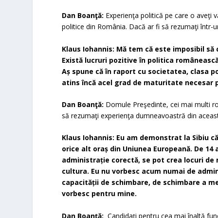
Dan Boanţă:
Experienţa politică pe care o aveţi v
politice din România. Dacă ar fi să rezumaţi într-
Klaus Iohannis: Mă tem că este imposibil să 
Există lucruri pozitive în politica româneas
Aș spune că în raport cu societatea, clasa p
atins încă acel grad de maturitate necesar p
Dan Boanţă:
Domule Preşedinte, cei mai multi rom
să rezumaţi experienţa dumneavoastră din aceas
Klaus Iohannis: Eu am demonstrat la Sibiu că
orice alt oraș din Uniunea Europeană. De 14
administrație corectă, se pot crea locuri de
cultura. Eu nu vorbesc acum numai de admini
capacității de schimbare, de schimbare a menta
vorbesc pentru mine.
Dan Boanţă:
Candidaţi pentru cea mai înaltă func