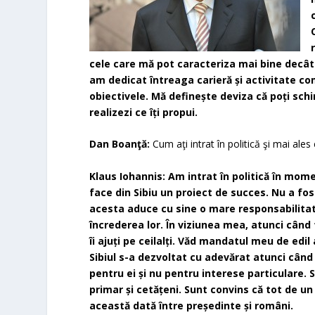
cele care mă pot caracteriza mai bine decât 
am dedicat întreaga carieră și activitate co
obiectivele. Mă definește deviza că poți schi
realizezi ce îți propui.
Dan Boanţă:
Cum aţi intrat în politică şi mai ales
Klaus Iohannis: Am intrat în politică în mom
face din Sibiu un proiect de succes. Nu a fos
acesta aduce cu sine o mare responsabilitat
încrederea lor. În viziunea mea, atunci când t
îi ajuți pe ceilalți. Văd mandatul meu de edil 
Sibiul s-a dezvoltat cu adevărat atunci când
pentru ei și nu pentru interese particulare.
primar și cetățeni. Sunt convins că tot de un 
această dată între președinte și români.