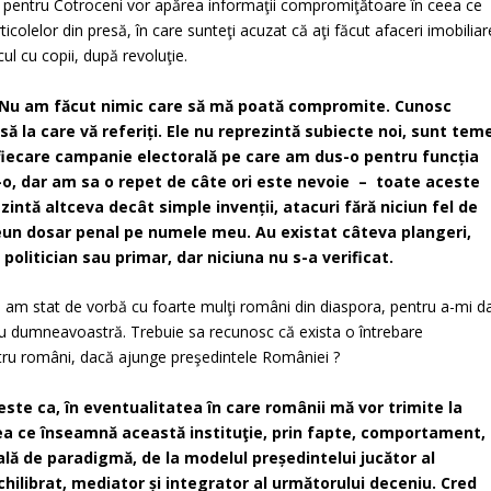
 pentru Cotroceni vor apărea informaţii compromiţătoare în ceea ce
ticolelor din presă, în care sunteţi acuzat că aţi făcut afaceri imobiliar
ul cu copii, după revoluţie.
! Nu am făcut nimic care să mă poată compromite. Cunosc
să la care vă referiți. Ele nu reprezintă subiecte noi, sunt tem
fiecare campanie electorală pe care am dus-o pentru funcția
s-o, dar am sa o repet de câte ori este nevoie – toate aceste
ntă altceva decât simple invenții, atacuri fără niciun fel de
reun dosar penal pe numele meu. Au existat câteva plangeri,
politician sau primar, dar niciuna nu s-a verificat.
e am stat de vorbă cu foarte mulţi români din diaspora, pentru a-mi d
 cu dumneavoastră. Trebuie sa recunosc că exista o întrebare
ru români, dacă ajunge preşedintele României ?
ste ca, în eventualitatea în care românii mă vor trimite la
ea ce înseamnă această instituţie, prin fapte, comportament,
ă de paradigmă, de la modelul președintelui jucător al
echilibrat, mediator și integrator al următorului deceniu. Cred