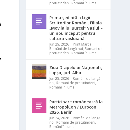
pretutindeni
,
Români în lume
e
Prima ședință a Ligii
Scriitorilor Români, Filiala
i
„Movila lui Burcel” Vaslui –
un nou început pentru
cultura vasluiană
Jun 29, 2026
|
Print Marca
,
Români de langă noi
,
Romani de
pretutindeni
,
Români în lume
,
Ziua Drapelului Național și
Lupșa, jud. Alba
Jun 25, 2026
|
Români de langă
noi
,
Romani de pretutindeni
,
Români în lume
a
n
Participare românească la
MetropolCon / Eurocon
2026, Berlin
Jun 24, 2026
|
Români de langă
noi
,
Romani de pretutindeni
,
Români în lume