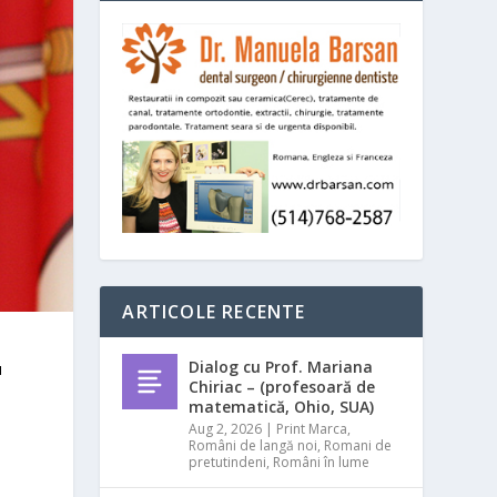
ARTICOLE RECENTE
Dialog cu Prof. Mariana
u
Chiriac – (profesoară de
matematică, Ohio, SUA)
Aug 2, 2026
|
Print Marca
,
Români de langă noi
,
Romani de
pretutindeni
,
Români în lume