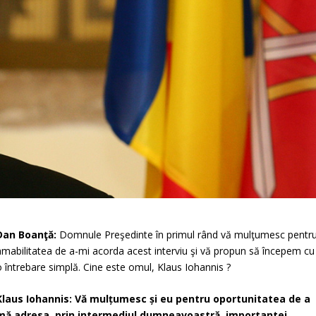
Dan Boanţă:
Domnule Preşedinte în primul rând vă mulţumesc pentr
amabilitatea de a-mi acorda acest interviu şi vă propun să începem cu
o întrebare simplă. Cine este omul, Klaus Iohannis ?
Klaus Iohannis: Vă mulțumesc și eu pentru oportunitatea de a
mă adresa, prin intermediul dumneavoastră, importantei