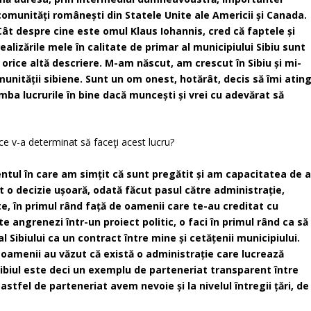
comunități românești din Statele Unite ale Americii și Canada.
Cât despre cine este omul Klaus Iohannis, cred că faptele și
realizările mele în calitate de primar al municipiului Sibiu sunt
orice altă descriere. M-am născut, am crescut în Sibiu și mi-
munității sibiene. Sunt un om onest, hotărât, decis să îmi atin
mba lucrurile în bine dacă muncești și vrei cu adevărat să
 ce v-a determinat să faceţi acest lucru?
entul în care am simțit că sunt pregătit și am capacitatea de 
t o decizie ușoară, odată făcut pasul către administrație,
e, în primul rând față de oamenii care te-au creditat cu
e angrenezi într-un proiect politic, o faci în primul rând ca să
al Sibiului ca un contract între mine și cetățenii municipiului.
 oamenii au văzut că există o administrație care lucrează
 Sibiul este deci un exemplu de parteneriat transparent între
astfel de parteneriat avem nevoie și la nivelul întregii țări, de