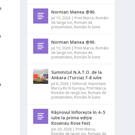
e
Norman Manea @90.
Jul 10, 2026
|
Print Marca
,
Români
de langă noi
,
Romani de
pretutindeni
,
Români în lume
e
Norman Manea @90.
Jul 10, 2026
|
Print Marca
,
Români
de langă noi
,
Romani de
pretutindeni
,
Români în lume
Summitul N.A.T.O. de la
Ankara (Turcia) 7-8 iulie
Jul 6, 2026
|
Editorial
,
Important
,
a
Marca-Ro în Europa
,
Print Marca
,
Români de langă noi
,
Romani de
pretutindeni
,
Români în lume
Râșnovul înflorește în 4–5
iulie la prima ediție
Rosenau Rose Fest
Jun 29, 2026
|
Print Marca
,
Români de langă noi
,
Romani de