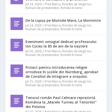
Jul 24, 2026
|
Print Marca
,
Români de langă noi
,
Romani de pretutindeni
,
Români în lume
De la Lupșa pe Muntele Mare, La Morminte
Jul 24, 2026
|
Print Marca
,
Români de langă noi
,
Romani de pretutindeni
,
Români în lume
Eveniment omagial dedicat profesorului
Ion Cuceu la 85 de ani de la naștere
Jul 20, 2026
|
Print Marca
,
Români de langă noi
,
Romani de pretutindeni
,
Români în lume
Proiect pentru introducerea religiei
ortodoxe în școlile din Nürnberg, aprobat
de Consiliul de Integrare a orașului.
Jul 15, 2026
|
Print Marca
,
Români de langă noi
,
Romani de pretutindeni
,
Români în lume
Tenorul român Paul Celmare reprezintă
România la „Marele Turneu al Tenorilor”
din Polonia
Jul 10, 2026
|
Print Marca
,
Români de langă noi
,