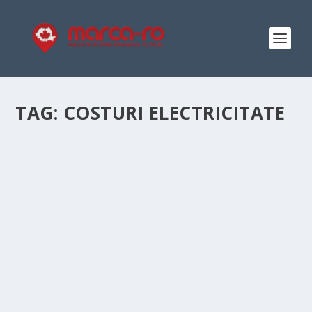
TAG:
COSTURI ELECTRICITATE
GESTIUNEA ENERGETICĂ A
UNEI PROPRIETĂŢI
by
Cristian Bucur
|
Dec 6, 2015
|
Investigații
|
0
|
În ultima vreme vi se pare că facturile la energie au
crescut şi că plătiți din ce în ce mai...
READ MORE