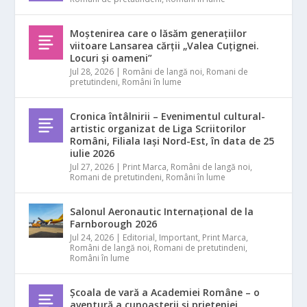
Moștenirea care o lăsăm generațiilor
viitoare Lansarea cărții „Valea Cuțignei.
Locuri și oameni”
Jul 28, 2026
|
Români de langă noi
,
Romani de
pretutindeni
,
Români în lume
Cronica întâlnirii – Evenimentul cultural-
artistic organizat de Liga Scriitorilor
Români, Filiala Iași Nord-Est, în data de 25
iulie 2026
Jul 27, 2026
|
Print Marca
,
Români de langă noi
,
Romani de pretutindeni
,
Români în lume
Salonul Aeronautic Internațional de la
Farnborough 2026
Jul 24, 2026
|
Editorial
,
Important
,
Print Marca
,
Români de langă noi
,
Romani de pretutindeni
,
Români în lume
Școala de vară a Academiei Române – o
aventură a cunoașterii și prieteniei.