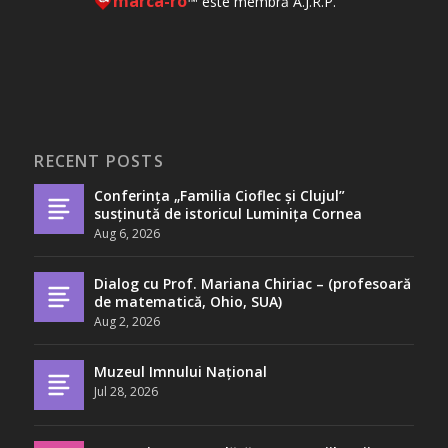
marca-ro
™ este membră A.J.R.P.
RECENT POSTS
Conferința „Familia Cioflec și Clujul”
susținută de istoricul Luminița Cornea
Aug 6, 2026
Dialog cu Prof. Mariana Chiriac – (profesoară
de matematică, Ohio, SUA)
Aug 2, 2026
Muzeul Imnului Național
Jul 28, 2026