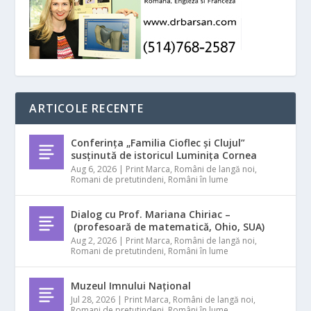
ARTICOLE RECENTE
Conferința „Familia Cioflec și Clujul”
susținută de istoricul Luminița Cornea
Aug 6, 2026
|
Print Marca
,
Români de langă noi
,
Romani de pretutindeni
,
Români în lume
Dialog cu Prof. Mariana Chiriac –
(profesoară de matematică, Ohio, SUA)
Aug 2, 2026
|
Print Marca
,
Români de langă noi
,
Romani de pretutindeni
,
Români în lume
Muzeul Imnului Național
Jul 28, 2026
|
Print Marca
,
Români de langă noi
,
Romani de pretutindeni
,
Români în lume